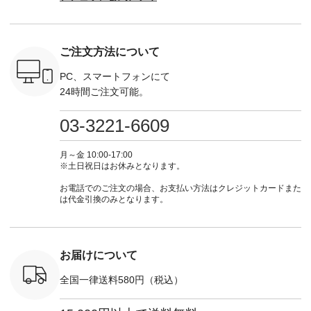
・Chloe [
#lifewear #fashion
な日のボウタイAラ
ラン」で 注文番号や
ラン」で 
：EMW-
#natulan #今日のコ
インワンピース
商品名を検索してみ
商品名を
------
ーデ #コーディネー
¥18,700（税込） [
てくださいね。
てくだ
--------
ト #ファッション #
注文番号：KOA-
#lifewear #fashion
#lifewear
ご注文方法について
-----------
ナチュラル #日々の
252W-22369 ] -------
#natulan #今日のコ
#natula
がま口
暮らし #暮らしを楽
---------------------- ▶️
ーデ #コーディネー
ーデ #コ
ォレット
しむ #シンプルライ
お買い物は写真のタ
ト #ファッション #
ト #ファ
PC、スマートフォンにて
0（税込） ・
フ #シンプルコーデ
グをタップ またはプ
ナチュラル #日々の
ナチュラル
24時間ご注文可能。
 ・ブルー
#大人女子 #ワンピ
ロフィール
暮らし #暮らしを楽
暮らし #
・ミモザイ
ース #ピンタック #
（@natulan_official）
しむ #シンプルライ
しむ #シ
シルエット
涼やか素材 #夏ワン
からどうぞ 「ナチュ
フ #シンプルコーデ
フ #シン
03-3221-6609
 注文番号：
ピ #夏コーデ
ラン」で 注文番号や
#大人女子 #スカー
#大人女子 
-31607 ]
#andyarn #アンドヤ
商品名を検索してみ
ト #フレアスカート
シャツコー
ミニウォレ
ーン #オリジナルブ
てくださいね。
#チェック柄 #ター
ルシャツ 
月～金 10:00-17:00
790（税込）
ランド #natulan #ナ
#lifewear #fashion
タンチェック #秋色
シャツ #
※土日祝日はお休みとなります。
号：NCO-
チュラン
#natulan #今日のコ
#夏コーデ #Lintu
ャツコーデ
] ■ラテ
#natulan_official.
ーデ #コーディネー
Laulu #リントゥラウ
デ #HEAV
お電話でのご注文の場合、お支払い方法はクレジットカードまた
トート
ト #ファッション #
ル #オリジナルブラ
ブンリー #natulan #
は代金引換のみとなります。
0（税込） [
ナチュラル #日々の
ンド #natulan #ナチ
ナチ
：NCO-
暮らし #暮らしを楽
ュラン
#natulan_of
] ■キー
しむ #シンプルライ
#natulan_official.
,970（税
フ #シンプルコーデ
注文番号：
#大人女子 #フォー
お届けについて
00150 ] -
マル #ブラックフォ
------------
ーマル #ジャケット
全国一律送料580円（税込）
#ワンピース #冠婚
タップ ま
葬祭 #Luunamiu #ル
フィール
ウナミウ #オリジナ