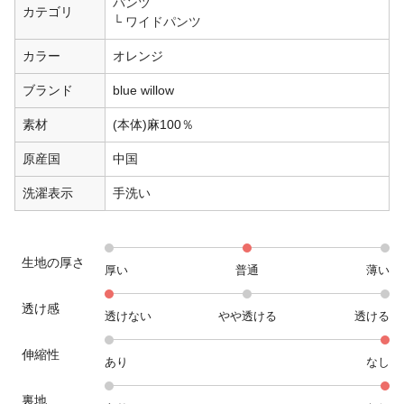
パンツ
カテゴリ
ワイドパンツ
カラー
オレンジ
ブランド
blue willow
素材
(本体)麻100％
原産国
中国
洗濯表示
手洗い
生地の厚さ
厚い
普通
薄い
透け感
透けない
やや透ける
透ける
伸縮性
あり
なし
裏地