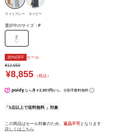
ライトグレー
ネイビー
選択中のサイズ：
F
F
◯
30%OFF
セール
¥12,650
¥8,855
（税込）
なら
月々2,951円
から。分割手数料無料
3点以上で送料無料
この商品はセール対象のため、
返品不可
となります
詳しくはこちら