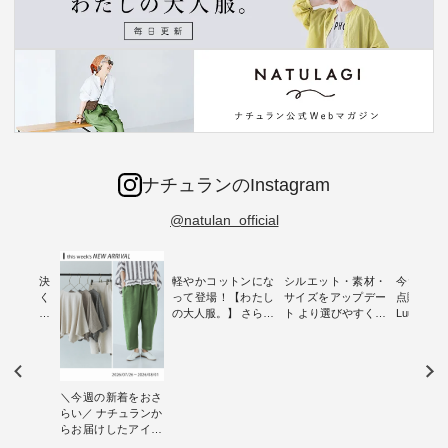
ナチュランのInstagram
@natulan_official
ー再入荷決
軽やかコットンにな
シルエット・素材・
今だけフ
-ire | よく
って登場！【わたし
サイズをアップデー
点購入で1
ツ】予約販
の大人服。】 さらり
ト より選びやすく【
Luuna m
と涼し気なシアーカ
D*g*y 】別注リブデ
用ノーカ
もに大きな
ーディガン ・ 人気
ニムワンピース ・
ット ・ 身に纏うだ
だき、 一
のシアーカーディガ
心地よく着られるデ
けでほっ
は早々に完
ンが軽くて、 お手入
イリーウェアが人気
地を大切に
 15周年
れも簡単なコットン
の 「D*g*y」 より、
ーマル服
＼今週の新着をおさ
くばりパン
素材になりました。
毎年大人気のナチュ
ルブランド「
らい／ ナチュランか
ほんのり透ける生地
ラン別注 リブデニム
miu 」か
らお届けしたアイテ
き、 この
が、女性らしさを演
ワンピースが登場。
フォーマ
ムから スタッフが気