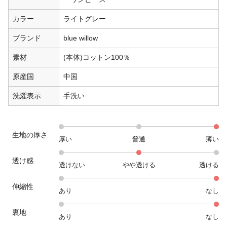
カラー
ライトグレー
ブランド
blue willow
素材
(本体)コットン100％
原産国
中国
洗濯表示
手洗い
生地の厚さ
厚い
普通
薄い
透け感
透けない
やや透ける
透ける
伸縮性
あり
なし
裏地
あり
なし