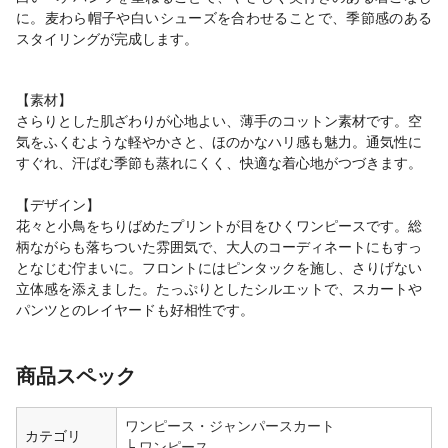
に。麦わら帽子や白いシューズを合わせることで、季節感のある
スタイリングが完成します。
【素材】
さらりとした肌ざわりが心地よい、薄手のコットン素材です。空
気をふくむような軽やかさと、ほのかなハリ感も魅力。通気性に
すぐれ、汗ばむ季節も蒸れにくく、快適な着心地がつづきます。
【デザイン】
花々と小鳥をちりばめたプリントが目をひくワンピースです。総
柄ながらも落ちついた雰囲気で、大人のコーディネートにもすっ
となじむ佇まいに。フロントにはピンタックを施し、さりげない
立体感を添えました。たっぷりとしたシルエットで、スカートや
パンツとのレイヤードも好相性です。
商品スペック
ワンピース・ジャンパースカート
カテゴリ
ワンピース