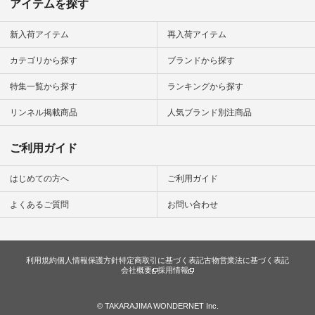
アイテムを探す
ション #ナチュラル
#ナチュラン #日々
の暮らし #暮らしを
新入荷アイテム
再入荷アイテム
楽しむ #シンプルラ
イフ #シンプルコー
カテゴリから探す
ブランドから探す
デ #大人女子 #夏コ
ーデ #真夏コーデ #
特集一覧から探す
ランキングから探す
暑さ対策 #コーデ #
リネン
#natulan_official.
リンネル掲載商品
人気ブランド別注商品
ご利用ガイド
はじめての方へ
ご利用ガイド
よくあるご質問
お問い合わせ
利用規約
個人情報保護方針
特定商取引に基づく表記
古物営業法に基づく表記
会社概要
採用情報
© TAKARAJIMA WONDERNET Inc.