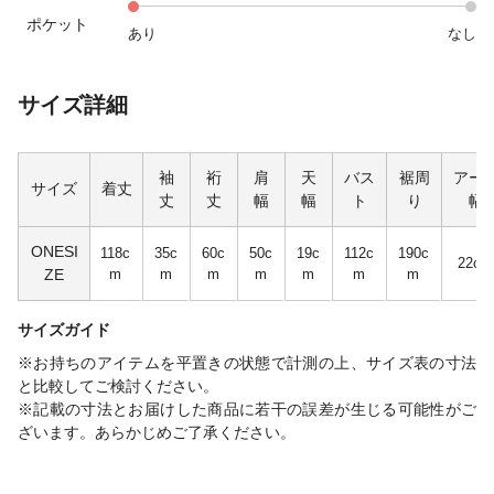
ポケット
あり
なし
サイズ詳細
袖
裄
肩
天
バス
裾周
アー
サイズ
着丈
丈
丈
幅
幅
ト
り
幅
ONESI
118c
35c
60c
50c
19c
112c
190c
22cm
ZE
m
m
m
m
m
m
m
サイズガイド
※お持ちのアイテムを平置きの状態で計測の上、サイズ表の寸法
と比較してご検討ください。
※記載の寸法とお届けした商品に若干の誤差が生じる可能性がご
ざいます。あらかじめご了承ください。