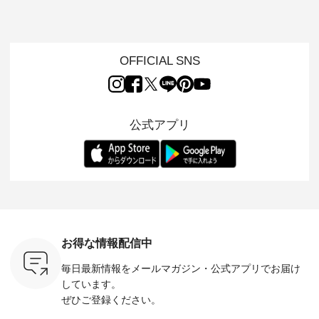
の再入荷が
出し、 羽織るだけで
シルエットや素材を
トが仲間入り
になるものをピック
。 今回
今年らしい装いに。
見直し、 さらに魅力
ピースと
アップ👆 ・ [ This
10色のカ
レイヤードスタイル
的になったアイテム
を考え、 
week's NEW
改めて詳し
が楽しめて、 季節の
を 詳しくご紹介いた
エット、
ARRIVAL ] //
ます。 限
変わり目に重宝する
します。 モデル身
丁寧に設計。 
2026/07/26 -
OFFICIAL SNS
を手に入れ
アイテムです。 モデ
長：164cm / 着用サ
日を心地
2026/08/01 // ✨✨ナ
だけのチャ
ル身長：168cm -----
イズ：PLUS ---------
る一着に
チュラン15周年記念
ひこの機会
------------------------
--------------------
た。 モデル身長：
✨✨ 8月より、
なく！ ▼
&yarn -----------------
D*g*y -----------------
164cm ----------------
12,000円（税込）以
荷したカラ
------------ ■コットン
------------ ■リブ使い
---------
上ご購入いただいた
色） ・コ
シアーVネックカー
デニムワンピース
miu --------
公式アプリ
お客様へ 人気イラス
トマト ・
ディガン ¥7,500（税
¥9,680（税込） ・ネ
--------- ■【慶弔両
トレーター、よしい
モモ ・グ
込） ・スモークブル
イビー ・ブラック [
用】ノー
ちひろさん
ー ・スミ
ー ・ブラック ・ネ
注文番号：DCO-
ーマルジ
（@chocochop2）
マメ ・レ
イビー [ 注文番号：
264W-30707 ] -------
¥16,50
描き下ろし 【第2
ルーベリー
GRE-263T-30614 ] -
---------------------- ▶️
注文番号
弾】レモン柄コット
----
-------------------------
お買い物は写真のタ
262O-31095 
ンバッグをプレゼン
--------
--- ▶️ お買い物は写
グをタップ またはプ
弔両用】
ト中です💓 8月にな
-------------
真のタグをタップ ま
ロフィール
ボタンフ
りました☀ 旅行や帰
っと
たはプロフィール
（@natulan_official）
ース ¥18
省、レジャーなど楽
ネンのよく
（@natulan_official）
からどうぞ 「ナチュ
込） [ 
しい予定を計画され
お得な情報配信中
パンツ
からどうぞ 「ナチュ
ラン」で 注文番号や
KOA-252W
ている方も多いかと
込） [ 注
ラン」で 注文番号や
商品名を検索してみ
■【慶弔
思います🌿 今週は、
毎日最新情報をメールマガジン・
公式アプリでお届け
R-262P-
商品名を検索してみ
てくださいね。
な日のボ
暑さ本番のこれから
てくださいね。
#lifewear #fashion
インワ
にぴったりな 涼し気
しています。
 お買
#lifewear #fashion
#natulan #今日のコ
¥18,70
なセットアップやワ
ぜひご登録ください。
真のタグを
#natulan #今日のコ
ーデ #コーディネー
注文番号
ンピース、ブラウス
たはプロフ
ーデ #コーディネー
ト #ファッション #
252W-22369 ] -
などが新登場！ そし