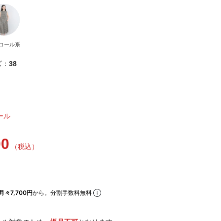
コール系
ズ：
38
ール
00
（税込）
月々7,700円
から。分割手数料無料