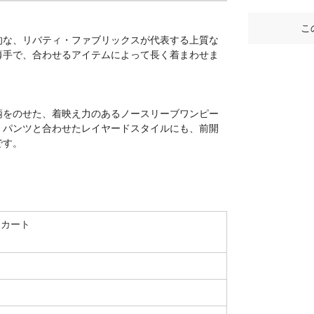
こ
的な、リバティ・ファブリックスが代表する上質な
薄手で、合わせるアイテムによって長く着まわせま
柄をのせた、着映え力のあるノースリーブワンピー
。パンツと合わせたレイヤードスタイルにも、前開
です。
スカート