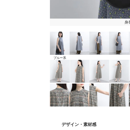
身
ブルー系
デザイン
・素材感