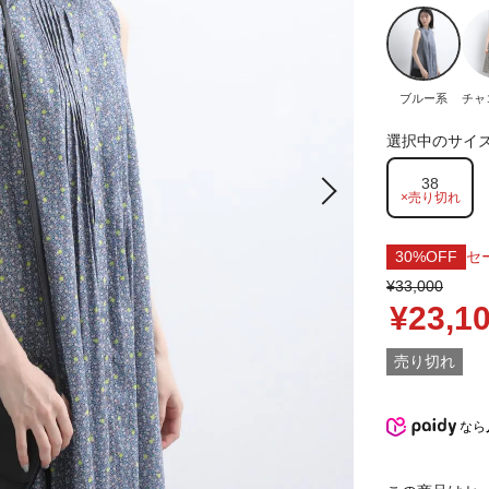
ブルー系
チャ
選択中のサイ
38
×売り切れ
30%OFF
セ
¥33,000
¥23,1
売り切れ
なら