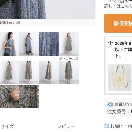
この商品はセ
詳しくはこち
販売開
長161㎝
/ 38
2026年
以上ご
ト。
チャコール系
お電話で
注文番号：
お届け・
サイズ
レビュー