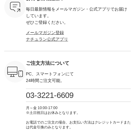
マメ ・レ
ている方も多いかと
イビー [ 注文番号：
264W-30707 ] -------
¥16,50
ルーベリー
思います🌿 今週は、
GRE-263T-30614 ] -
---------------------- ▶️
注文番号
毎日最新情報をメールマガジン・
公式アプリでお届け
----
暑さ本番のこれから
-------------------------
お買い物は写真のタ
262O-31095 
--------
にぴったりな 涼し気
--- ▶️ お買い物は写
グをタップ またはプ
弔両用】
しています。
-------------
なセットアップやワ
真のタグをタップ ま
ロフィール
ボタンフ
ぜひご登録ください。
っと
ンピース、ブラウス
たはプロフィール
（@natulan_official）
ース ¥18
ネンのよく
などが新登場！ そし
（@natulan_official）
からどうぞ 「ナチュ
込） [ 
メールマガジン登録
パンツ
て、大人気「よくば
からどうぞ 「ナチュ
ラン」で 注文番号や
KOA-252W
ナチュラン公式アプリ
込） [ 注
りパンツ」予約販売
ラン」で 注文番号や
商品名を検索してみ
■【慶弔
R-262P-
がスタートしていま
商品名を検索してみ
てくださいね。
な日のボ
す♪ お見逃しなく！
てくださいね。
#lifewear #fashion
インワ
 お買
-------------------------
#lifewear #fashion
#natulan #今日のコ
¥18,70
真のタグを
---- 今週のご紹介ア
#natulan #今日のコ
ーデ #コーディネー
注文番号
ご注文方法について
たはプロフ
イテム ----------------
ーデ #コーディネー
ト #ファッション #
252W-22369 ] -
ール
------------- ＜1枚目
ト #ファッション #
ナチュラル #日々の
--------------
_official）
右・2枚目＞ ■ista-
ナチュラル #日々の
暮らし #暮らしを楽
お買い物
PC、スマートフォンにて
チュ
ire もっと選べるリ
暮らし #暮らしを楽
しむ #シンプルライ
グをタップ
24時間ご注文可能。
注文番号や
ネンのよくばりパン
しむ #シンプルライ
フ #シンプルコーデ
ロフ
検索してみ
ツ ¥9,900（税込） [
フ #シンプルコーデ
#大人女子 #ワンピ
（@natulan
さいね。
注文番号：IIR-262P-
#大人女子 #カーデ
ース #デニム #デニ
からどうぞ 「ナ
03-3221-6609
 #fashion
29223 ] ＜1枚目左・
ィガン #羽織り #シ
ムワンピ #別注 #夏
ラン」で 
n #今日のコ
3～4枚目＞ ■so コ
アーカーデ #コット
コーデ #D*g*y #ディ
商品名を
ーディネー
ットンリネンパナマ
ン #夏の羽織 #夏コ
ージーワイ #natulan
てくだ
月～金 10:00-17:00
ッション #
クロス 2wayTライ
ーデ #andyarn #アン
#ナチュラン
#lifewear
※土日祝日はお休みとなります。
 #日々の
ンブラウス
ドヤーン #オリジナ
#natulan_official.
#natula
暮らしを楽
¥7,590（税込） [ 注
ルブランド #natulan
ーデ #コ
お電話でのご注文の場合、お支払い方法はクレジットカードまた
ンプルライ
文番号：CSO-263T-
#ナチュラン
ト #ファ
は代金引換のみとなります。
プルコーデ
31348 ] コットンリ
#natulan_official.
ナチュラル