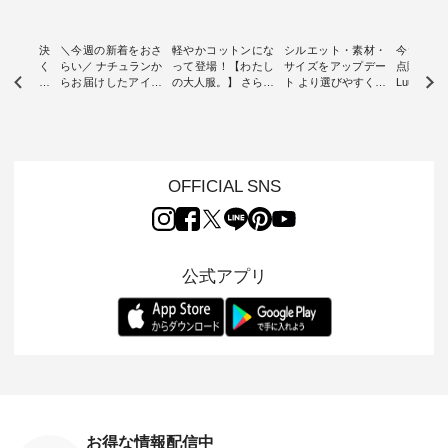
ー再入荷決
＼今週の新着をおさ
軽やかコットンにな
シルエット・素材・
今だけフ
-ire | よく
らい／ ナチュランか
って登場！【わたし
サイズをアップデー
点購入で1
ツ】予約販
らお届けしたアイテ
の大人服。】 さらり
ト より選びやすく【
Luuna m
ムから スタッフが気
と涼し気なシアーカ
D*g*y 】別注リブデ
用ノーカ
もに大きな
になるものをピック
ーディガン ・ 人気
ニムワンピース ・
ット ・ 身に纏うだ
だき、 一
アップ👆 ・ [ This
のシアーカーディガ
心地よく着られるデ
けでほっ
は早々に完
week's NEW
ンが軽くて、 お手入
イリーウェアが人気
地を大切に
 15周年
ARRIVAL ] //
れも簡単なコットン
の 「D*g*y」 より、
ーマル服
くばりパン
2026/07/26 -
素材になりました。
毎年大人気のナチュ
ルブランド「
OFFICIAL SNS
2026/08/01 // ✨✨ナ
ほんのり透ける生地
ラン別注 リブデニム
miu 」か
き、 この
チュラン15周年記念
が、女性らしさを演
ワンピースが登場。
フォーマ
の再入荷が
✨✨ 8月より、
出し、 羽織るだけで
シルエットや素材を
トが仲間入り
。 今回
12,000円（税込）以
今年らしい装いに。
見直し、 さらに魅力
ピースと
10色のカ
上ご購入いただいた
レイヤードスタイル
的になったアイテム
を考え、 
公式アプリ
改めて詳し
お客様へ 人気イラス
が楽しめて、 季節の
を 詳しくご紹介いた
エット、
ます。 限
トレーター、よしい
変わり目に重宝する
します。 モデル身
丁寧に設計。 
を手に入れ
ちひろさん
アイテムです。 モデ
長：164cm / 着用サ
日を心地
だけのチャ
（@chocochop2）
ル身長：168cm -----
イズ：PLUS ---------
る一着に
ひこの機会
描き下ろし 【第2
------------------------
--------------------
た。 モデル身長：
なく！ ▼
弾】レモン柄コット
&yarn -----------------
D*g*y -----------------
164cm ----------------
荷したカラ
ンバッグをプレゼン
------------ ■コットン
------------ ■リブ使い
---------
色） ・コ
ト中です💓 8月にな
シアーVネックカー
デニムワンピース
miu --------
トマト ・
りました☀ 旅行や帰
ディガン ¥7,500（税
¥9,680（税込） ・ネ
--------- ■【慶弔両
モモ ・グ
省、レジャーなど楽
込） ・スモークブル
イビー ・ブラック [
用】ノー
ー ・スミ
しい予定を計画され
ー ・ブラック ・ネ
注文番号：DCO-
ーマルジ
お得な情報配信中