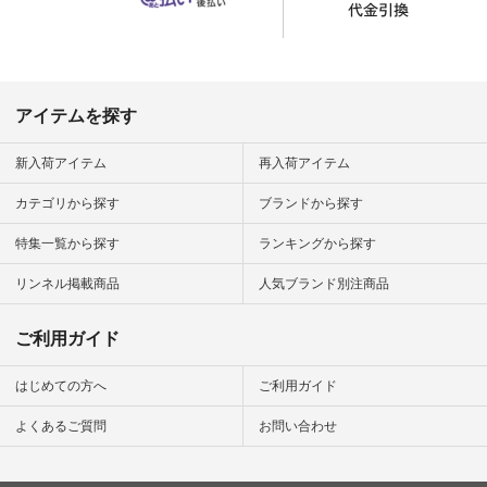
のサイトにアクセス
して 注文番号や商品
名を検索してみてく
ださいね。 #lifewear
#fashion #natulan #
今日のコーデ #コー
ディネート #ファッ
アイテムを探す
ション #ナチュラル
#ナチュラン #日々
の暮らし #暮らしを
新入荷アイテム
再入荷アイテム
楽しむ #シンプルラ
イフ #シンプルコー
カテゴリから探す
ブランドから探す
デ #大人女子 #夏コ
ーデ #真夏コーデ #
特集一覧から探す
ランキングから探す
暑さ対策 #コーデ #
リネン
#natulan_official.
リンネル掲載商品
人気ブランド別注商品
ご利用ガイド
はじめての方へ
ご利用ガイド
よくあるご質問
お問い合わせ