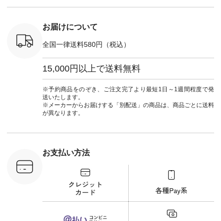
#パンツ #
ネンパナマクロス
暮らし #
ツ #よく
イージーテーパード
しむ #シ
 #テーパ
パンツ ¥7,590（税
フ #シン
 #限定カ
込） [ 注文番号：
#大人女子
お届けについて
荷 #15周
CSO-263P-31349 ]
マル #ブ
#夏コーデ
＜5～6枚目＞
ーマル #
全国一律送料580円（税込）
re #イスタイ
■&yarn ピンタック
#ワンピー
#natulan
ワンピース
葬祭 #Luu
ュラン
¥12,900（税込） [
ウナミウ 
15,000円以上で送料無料
ficial.
注文番号：MTO-
ルブランド #natu
263W-29752 ] ＜7～
#ナチ
8枚目＞ ■UNPLE ボ
#natulan_of
※予約商品をのぞき、ご注文完了より最短1日～1週間程度で発
ールカーゴイージー
送いたします。
パンツ ¥11,550（税
※メーカーからお届けする「別配送」の商品は、商品ごとに送料
込） [ 注文番号：
が異なります。
UNL-254P-18377 ]
＜9枚目＞ ■Lintu
Laulu 立体フラワー
刺繍ブラウス
¥8,800（税込） [ 注
お支払い方法
文番号：YCC-263T-
30689 ] ---------------
-------------- ▶️商品詳
細やお買い物は写真
のタグをタップ また
はプロフィール
（@natulan_official）
から 「ナチュラン」