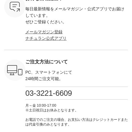
,320（税
---------------------- ▶️
¥16,500（税込） [
ッド系 ・グリーン系
ラック 
settes ・
お買い物は写真のタ
注文番号：KOA-
[ 注文番号：MTO-
・オフ [
毎日最新情報をメールマガジン・
公式アプリでお届け
Chloe [ 注
グをタップ またはプ
262O-31095 ] ■【慶
263S-27183 ] --------
DLW-263T-3
EMW-
ロフィール
弔両用】大切な日の
--------------------- ▶️
-------------
しています。
] ■松尾
（@natulan_official）
ボタンフレアワンピ
お買い物は写真のタ
-- ▶️ お買い物は写真
ぜひご登録ください。
キャットハ
からどうぞ 「ナチュ
ース ¥18,700（税
グをタップ またはプ
のタグをタ
マグ ¥
ラン」で 注文番号や
込） [ 注文番号：
ロフィール
はプロ
メールマガジン登録
（税込） ・
商品名を検索してみ
KOA-252W-22368 ]
（@natulan_official）
（@natulan
ナチュラン公式アプリ
Noisettes
てくださいね。
■【慶弔両用】大切
からどうぞ 「ナチュ
からどうぞ 「ナ
・Chloe [
#lifewear #fashion
な日のボウタイAラ
ラン」で 注文番号や
ラン」で 
：EMW-
#natulan #今日のコ
インワンピース
商品名を検索してみ
商品名を
------
ーデ #コーディネー
¥18,700（税込） [
てくださいね。
てくだ
--------
ト #ファッション #
注文番号：KOA-
#lifewear #fashion
#lifewear
ご注文方法について
-----------
ナチュラル #日々の
252W-22369 ] -------
#natulan #今日のコ
#natula
がま口
暮らし #暮らしを楽
---------------------- ▶️
ーデ #コーディネー
ーデ #コ
ォレット
しむ #シンプルライ
お買い物は写真のタ
ト #ファッション #
ト #ファ
PC、スマートフォンにて
0（税込） ・
フ #シンプルコーデ
グをタップ またはプ
ナチュラル #日々の
ナチュラル
24時間ご注文可能。
 ・ブルー
#大人女子 #ワンピ
ロフィール
暮らし #暮らしを楽
暮らし #
・ミモザイ
ース #ピンタック #
（@natulan_official）
しむ #シンプルライ
しむ #シ
シルエット
涼やか素材 #夏ワン
からどうぞ 「ナチュ
フ #シンプルコーデ
フ #シン
03-3221-6609
 注文番号：
ピ #夏コーデ
ラン」で 注文番号や
#大人女子 #スカー
#大人女子 
-31607 ]
#andyarn #アンドヤ
商品名を検索してみ
ト #フレアスカート
シャツコー
ミニウォレ
ーン #オリジナルブ
てくださいね。
#チェック柄 #ター
ルシャツ 
月～金 10:00-17:00
790（税込）
ランド #natulan #ナ
#lifewear #fashion
タンチェック #秋色
シャツ #
※土日祝日はお休みとなります。
号：NCO-
チュラン
#natulan #今日のコ
#夏コーデ #Lintu
ャツコーデ
] ■ラテ
#natulan_official.
ーデ #コーディネー
Laulu #リントゥラウ
デ #HEAV
お電話でのご注文の場合、お支払い方法はクレジットカードまた
トート
ト #ファッション #
ル #オリジナルブラ
ブンリー #natulan #
は代金引換のみとなります。
0（税込） [
ナチュラル #日々の
ンド #natulan #ナチ
ナチ