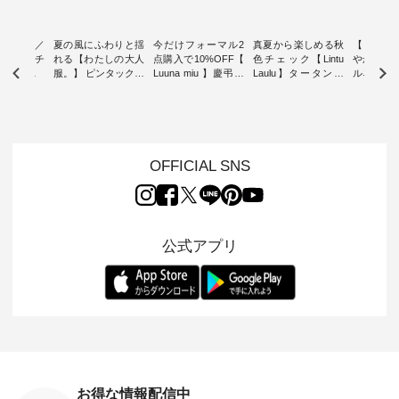
ミユキ／
夏の風にふわりと揺
今だけフォーマル2
真夏から楽しめる秋
【 HEAV
 】ねこモチ
れる【わたしの大人
点購入で10%OFF【
色チェック【Lintu
やかに華
雑貨 ・ 8
服。】 ピンタックワ
Luuna miu 】慶弔両
Laulu】タータンチ
ルネック
「世界猫の
ンピース ・ 軽やか
用ノーカラージャケ
ェックギャザースカ
ー ・ 天然素材を生
、 愛らし
なワンピーススタイ
ット ・ 身に纏うだ
ート ・ ゆったりと
かしたナ
チーフのア
ルを楽しめるのは、
けでほっとする着心
した着心地の大人の
タイル
。 ナチ
夏のおしゃれの醍醐
地を大切にした フォ
日常着を提案する、
「HEAV
も人気の
味。 今回ご紹介する
ーマル服のオリジナ
ナチュランオリジナ
ら、 新作
（松尾ミユ
のは 袖を通すだけで
ルブランド「 Luuna
ルブランド「 Lintu
ーが届きま
OFFICIAL SNS
」と
ちょっとひんやり、
miu 」から、 新たに
Laulu 」から、 季節
んのり透
co」から、
見た目にも涼し気な
フォーマルジャケッ
をまたいで穿けるチ
涼やかな生
るだけで気
ワンピース。 日常か
トが仲間入り。 ワン
ェックスカートが新
んわりと
 バッグや
ら夏休みのお出かけ
ピースとのバランス
登場。 真夏にうれし
をあしら
紹介しま
まで、 暑い夏にぴっ
を考え、 丈感やシル
い涼やかさと、 秋を
印象的。 
公式アプリ
たりの新作です。 モ
エット、着心地まで
先取りできる落ち着
装いに、 
-- 松尾ミユキ
デル身長：168cm --
丁寧に設計。 特別な
いた色合いを兼ね備
華やぎを
------------
-------------------------
日を心地よく過ごせ
えたアイテムを、 詳
る一枚です。 
-- &yarn --------------
る一着に仕上げまし
しくご紹介します。
身長：164cm ---
バッグ
--------------- ■ピン
た。 モデル身長：
モデル身長：164cm
-------------
（税込） ・
タックワンピース
164cm ----------------
-------------------------
HEAVENLY -
・Leo ・
¥12,900（税込） ・
------------- Luuna
---- Lintu Laulu -------
-------------
ella [ 注文
ホワイト ・スモーク
miu --------------------
---------------------- ■
ェックシ
-263B-
ブルー ・ネイビー [
--------- ■【慶弔両
タータンチェックギ
フリルネ
注文番号：MTO-
用】ノーカラーフォ
ャザースカート
ーバー ¥1
ットヘアク
263W-29752 ] -------
ーマルジャケット
¥9,900（税込） ・レ
込） ・ホ
お得な情報配信中