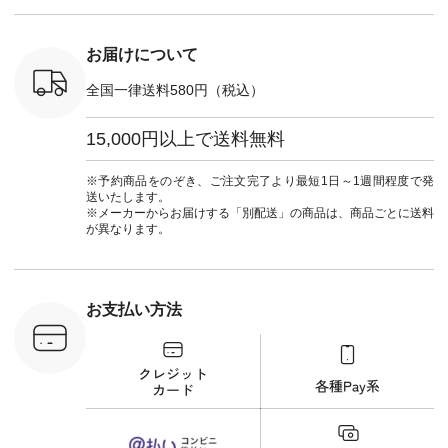
：NCO-
暮らし #暮らしを楽
ュラン
#natulan_of
] ■キー
しむ #シンプルライ
#natulan_official.
,970（税
フ #シンプルコーデ
注文番号：
#大人女子 #フォー
お届けについて
00150 ] -
マル #ブラックフォ
------------
ーマル #ジャケット
全国一律送料580円（税込）
#ワンピース #冠婚
タップ ま
葬祭 #Luunamiu #ル
フィール
ウナミウ #オリジナ
15,000円以上で送料無料
_official）
ルブランド #natulan
チュ
#ナチュラン
注文番号や
#natulan_official.
※予約商品をのぞき、ご注文完了より最短1日～1週間程度で発
検索してみ
送いたします。
さいね。
※メーカーからお届けする「別配送」の商品は、商品ごとに送料
 #fashion
が異なります。
n #今日のコ
ーディネー
ッション #
 #日々の
暮らしを楽
お支払い方法
ンプルライ
プルコーデ
#猫 #猫グ
界猫の日 #
財布 #ポー
カップ #猫
松尾ミユキ
o #アオネコ