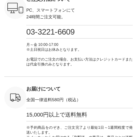
がま口
暮らし #暮らしを楽
---------------------- ▶️
ーデ #コーディネー
ーデ #コ
ォレット
しむ #シンプルライ
お買い物は写真のタ
ト #ファッション #
ト #ファ
PC、スマートフォンにて
0（税込） ・
フ #シンプルコーデ
グをタップ またはプ
ナチュラル #日々の
ナチュラル
24時間ご注文可能。
 ・ブルー
#大人女子 #ワンピ
ロフィール
暮らし #暮らしを楽
暮らし #
・ミモザイ
ース #ピンタック #
（@natulan_official）
しむ #シンプルライ
しむ #シ
シルエット
涼やか素材 #夏ワン
からどうぞ 「ナチュ
フ #シンプルコーデ
フ #シン
03-3221-6609
 注文番号：
ピ #夏コーデ
ラン」で 注文番号や
#大人女子 #スカー
#大人女子 
-31607 ]
#andyarn #アンドヤ
商品名を検索してみ
ト #フレアスカート
シャツコー
ミニウォレ
ーン #オリジナルブ
てくださいね。
#チェック柄 #ター
ルシャツ 
月～金 10:00-17:00
790（税込）
ランド #natulan #ナ
#lifewear #fashion
タンチェック #秋色
シャツ #
※土日祝日はお休みとなります。
号：NCO-
チュラン
#natulan #今日のコ
#夏コーデ #Lintu
ャツコーデ
] ■ラテ
#natulan_official.
ーデ #コーディネー
Laulu #リントゥラウ
デ #HEAV
お電話でのご注文の場合、お支払い方法はクレジットカードまた
トート
ト #ファッション #
ル #オリジナルブラ
ブンリー #natulan #
は代金引換のみとなります。
0（税込） [
ナチュラル #日々の
ンド #natulan #ナチ
ナチ
：NCO-
暮らし #暮らしを楽
ュラン
#natulan_of
] ■キー
しむ #シンプルライ
#natulan_official.
,970（税
フ #シンプルコーデ
注文番号：
#大人女子 #フォー
お届けについて
00150 ] -
マル #ブラックフォ
------------
ーマル #ジャケット
全国一律送料580円（税込）
#ワンピース #冠婚
タップ ま
葬祭 #Luunamiu #ル
フィール
ウナミウ #オリジナ
15,000円以上で送料無料
_official）
ルブランド #natulan
チュ
#ナチュラン
注文番号や
#natulan_official.
※予約商品をのぞき、ご注文完了より最短1日～1週間程度で発
検索してみ
送いたします。
さいね。