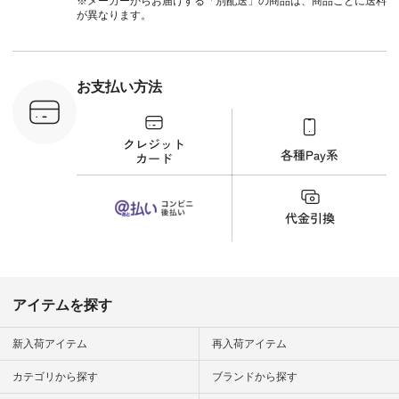
※メーカーからお届けする「別配送」の商品は、商品ごとに送料
 #fashion
が異なります。
n #今日のコ
ーディネー
ッション #
 #日々の
暮らしを楽
お支払い方法
ンプルライ
プルコーデ
#猫 #猫グ
界猫の日 #
財布 #ポー
カップ #猫
松尾ミユキ
o #アオネコ
n #ナチュラ
official.
アイテムを探す
新入荷アイテム
再入荷アイテム
カテゴリから探す
ブランドから探す