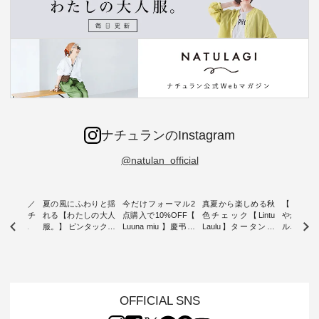
ナチュランのInstagram
@natulan_official
ミユキ／
夏の風にふわりと揺
今だけフォーマル2
真夏から楽しめる秋
【 HEAV
 】ねこモチ
れる【わたしの大人
点購入で10%OFF【
色チェック【Lintu
やかに華
雑貨 ・ 8
服。】 ピンタックワ
Luuna miu 】慶弔両
Laulu】タータンチ
ルネック
「世界猫の
ンピース ・ 軽やか
用ノーカラージャケ
ェックギャザースカ
ー ・ 天然素材を生
、 愛らし
なワンピーススタイ
ット ・ 身に纏うだ
ート ・ ゆったりと
かしたナ
チーフのア
ルを楽しめるのは、
けでほっとする着心
した着心地の大人の
タイル
。 ナチ
夏のおしゃれの醍醐
地を大切にした フォ
日常着を提案する、
「HEAV
も人気の
味。 今回ご紹介する
ーマル服のオリジナ
ナチュランオリジナ
ら、 新作
（松尾ミユ
のは 袖を通すだけで
ルブランド「 Luuna
ルブランド「 Lintu
ーが届きま
OFFICIAL SNS
」と
ちょっとひんやり、
miu 」から、 新たに
Laulu 」から、 季節
んのり透
co」から、
見た目にも涼し気な
フォーマルジャケッ
をまたいで穿けるチ
涼やかな生