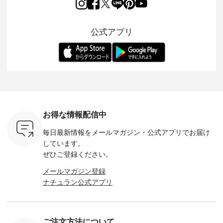
るだけで気
ワンピース。 日常か
トが仲間入り。 ワン
ェックスカートが新
んわりと
 バッグや
ら夏休みのお出かけ
ピースとのバランス
登場。 真夏にうれし
をあしら
紹介しま
まで、 暑い夏にぴっ
を考え、 丈感やシル
い涼やかさと、 秋を
印象的。 
公式アプリ
たりの新作です。 モ
エット、着心地まで
先取りできる落ち着
装いに、 
-- 松尾ミユキ
デル身長：168cm --
丁寧に設計。 特別な
いた色合いを兼ね備
華やぎを
------------
-------------------------
日を心地よく過ごせ
えたアイテムを、 詳
る一枚です。 
-- &yarn --------------
る一着に仕上げまし
しくご紹介します。
身長：164cm ---
バッグ
--------------- ■ピン
た。 モデル身長：
モデル身長：164cm
-------------
（税込） ・
タックワンピース
164cm ----------------
-------------------------
HEAVENLY -
・Leo ・
¥12,900（税込） ・
------------- Luuna
---- Lintu Laulu -------
-------------
ella [ 注文
ホワイト ・スモーク
miu --------------------
---------------------- ■
ェックシ
-263B-
ブルー ・ネイビー [
--------- ■【慶弔両
タータンチェックギ
フリルネ
注文番号：MTO-
用】ノーカラーフォ
ャザースカート
ーバー ¥1
ットヘアク
263W-29752 ] -------
ーマルジャケット
¥9,900（税込） ・レ
込） ・ホ
お得な情報配信中
,320（税
---------------------- ▶️
¥16,500（税込） [
ッド系 ・グリーン系
ラック 
settes ・
お買い物は写真のタ
注文番号：KOA-
[ 注文番号：MTO-
・オフ [
毎日最新情報をメールマガジン・
公式アプリでお届け
Chloe [ 注
グをタップ またはプ
262O-31095 ] ■【慶
263S-27183 ] --------
DLW-263T-3
EMW-
ロフィール
弔両用】大切な日の
--------------------- ▶️
-------------
しています。
] ■松尾
（@natulan_official）
ボタンフレアワンピ
お買い物は写真のタ
-- ▶️ お買い物は写真
ぜひご登録ください。
キャットハ
からどうぞ 「ナチュ
ース ¥18,700（税
グをタップ またはプ
のタグをタ
マグ ¥
ラン」で 注文番号や
込） [ 注文番号：
ロフィール
はプロ
メールマガジン登録
（税込） ・
商品名を検索してみ
KOA-252W-22368 ]
（@natulan_official）
（@natulan
ナチュラン公式アプリ
Noisettes
てくださいね。
■【慶弔両用】大切
からどうぞ 「ナチュ
からどうぞ 「ナ
・Chloe [
#lifewear #fashion
な日のボウタイAラ
ラン」で 注文番号や
ラン」で 
：EMW-
#natulan #今日のコ
インワンピース
商品名を検索してみ
商品名を
------
ーデ #コーディネー
¥18,700（税込） [
てくださいね。
てくだ
--------
ト #ファッション #
注文番号：KOA-
#lifewear #fashion
#lifewear
ご注文方法について
-----------
ナチュラル #日々の
252W-22369 ] -------
#natulan #今日のコ
#natula