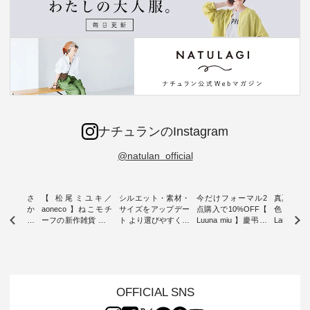
ナチュランのInstagram
@natulan_official
新着をおさ
【 松尾ミユキ／
シルエット・素材・
今だけフォーマル2
真夏から
チュランか
aoneco 】ねこモチ
サイズをアップデー
点購入で10%OFF【
色チェック
したアイテ
ーフの新作雑貨 ・ 8
ト より選びやすく【
Luuna miu 】慶弔両
Laulu
タッフが気
月8日の「世界猫の
D*g*y 】別注リブデ
用ノーカラージャケ
ェックギ
のをピック
日」を前に、 愛らし
ニムワンピース ・
ット ・ 身に纏うだ
ート ・ ゆったりと
s
いネコモチーフのア
心地よく着られるデ
けでほっとする着心
した着心
s NEW
イテムを特集。 ナチ
イリーウェアが人気
地を大切にした フォ
日常着を
L ] //
ュランでも人気の
の 「D*g*y」 より、
ーマル服のオリジナ
ナチュラ
7/26 -
「m.m（松尾ミユ
毎年大人気のナチュ
ルブランド「 Luuna
ルブランド「
OFFICIAL SNS
/ ✨✨ナ
キ）」と
ラン別注 リブデニム
miu 」から、 新たに
Laulu 
5周年記念
「aoneco」から、
ワンピースが登場。
フォーマルジャケッ
をまたい