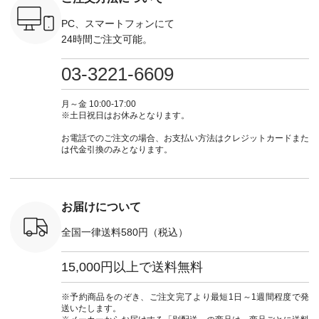
枚目
-------------- ■がま口
ナチュラル #日々の
---------------------- ▶️
ーデ #コ
 ■ista-
ロングウォレット
暮らし #暮らしを楽
お買い物は写真のタ
ト #ファ
PC、スマートフォンにて
っと選べるリ
¥19,690（税込） ・
しむ #シンプルライ
グをタップ またはプ
ナチュラル
24時間ご注文可能。
くばりパン
グレージュ ・ブルー
フ #シンプルコーデ
ロフィール
暮らし #
0（税込） [
グリーン ・ミモザイ
#大人女子 #ワンピ
（@natulan_official）
しむ #シ
R-262P-
エロー ・シルエット
ース #デニム #デニ
からどうぞ 「ナチュ
フ #シン
03-3221-6609
ブルー [ 注文番号：
ムワンピ #別注 #夏
ラン」で 注文番号や
#大人女子
 ■so コ
NCO-262C-31607 ]
コーデ #D*g*y #ディ
商品名を検索してみ
ト #フレ
ネンパナマ
■がま口 ミニウォレ
ージーワイ #natulan
てくださいね。
#チェック
月～金 10:00-17:00
wayTライ
ット ¥9,790（税込）
#ナチュラン
#lifewear #fashion
タンチェッ
※土日祝日はお休みとなります。
ラウス
[ 注文番号：NCO-
#natulan_official.
#natulan #今日のコ
#夏コーデ 
税込） [ 注
242C-08057 ] ■ラテ
ーデ #コーディネー
Laulu 
お電話でのご注文の場合、お支払い方法はクレジットカードまた
O-263T-
ィストート
ト #ファッション #
ル #オリ
は代金引換のみとなります。
¥12,980（税込） [
ナチュラル #日々の
ンド #natulan #ナチ
マクロス
注文番号：NCO-
暮らし #暮らしを楽
ュ
テーパード
262B-31610 ] ■キー
しむ #シンプルライ
#natulan_of
,590（税
カバー ¥2,970（税
フ #シンプルコーデ
注文番号：
込） [ 注文番号：
#大人女子 #フォー
お届けについて
-31349 ]
NCO-222C-00150 ] -
マル #ブラックフォ
6枚目＞
-------------------------
ーマル #ジャケット
全国一律送料580円（税込）
 ピンタック
--- ▶️ お買い物は写
#ワンピース #冠婚
ピース
真のタグをタップ ま
葬祭 #Luunamiu #ル
0（税込） [
たはプロフィール
ウナミウ #オリジナ
15,000円以上で送料無料
：MTO-
（@natulan_official）
ルブランド #natulan
] ＜7～
からどうぞ 「ナチュ
#ナチュラン
UNPLE ボ
ラン」で 注文番号や
#natulan_official.
※予約商品をのぞき、ご注文完了より最短1日～1週間程度で発
ゴイージー
商品名を検索してみ
送いたします。
1,550（税
てくださいね。