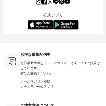
月より、
持っているだけで気
シルエットや素材を
トが仲間入り。 ワン
ェックス
円（税込）以
分が上がる バッグや
見直し、 さらに魅力
ピースとのバランス
登場。 真夏にうれし
いただいた
雑貨をご紹介しま
的になったアイテム
を考え、 丈感やシル
い涼やかさ
公式アプリ
人気イラス
す。 -------------------
を 詳しくご紹介いた
エット、着心地まで
先取りで
ー、よしい
---------- 松尾ミユキ
します。 モデル身
丁寧に設計。 特別な
いた色合
ろさん
-------------------------
長：164cm / 着用サ
日を心地よく過ごせ
えたアイテ
ochop2）
---- ■松尾ミユキ
イズ：PLUS ---------
る一着に仕上げまし
しくご紹
し 【第2
シアーバッグ
--------------------
た。 モデル身長：
モデル身長
ン柄コット
¥3,080（税込） ・
D*g*y -----------------
164cm ----------------
-------------
をプレゼン
Momo ・Leo ・
------------ ■リブ使い
------------- Luuna
---- Lintu L
にな
Maron ・Stella [ 注文
デニムワンピース
miu --------------------
-------------
 旅行や帰
番号：EMW-263B-
¥9,680（税込） ・ネ
--------- ■【慶弔両
タータン
ャーなど楽
31376 ] ■松尾ミユ
イビー ・ブラック [
用】ノーカラーフォ
ャザー
を計画され
キ キャットヘアク
注文番号：DCO-
ーマルジャケット
¥9,900
お得な情報配信中
も多いかと
リップ ¥1,320（税
264W-30707 ] -------
¥16,500（税込） [
ッド系 ・
は、
込） ・Noisettes ・
---------------------- ▶️
注文番号：KOA-
[ 注文番
毎日最新情報をメールマガジン・
公式アプリでお届け
のこれから
Pepper ・Chloe [ 注
お買い物は写真のタ
262O-31095 ] ■【慶
263S-27183 ] --
な 涼し気
文番号：EMW-
グをタップ またはプ
弔両用】大切な日の
-------------
しています。
アップやワ
262A-31375 ] ■松尾
ロフィール
ボタンフレアワンピ
お買い物
ぜひご登録ください。
、ブラウス
ミユキ キャットハ
（@natulan_official）
ース ¥18,700（税
グをタップ
！ そし
ンドルマグ ¥
からどうぞ 「ナチュ
込） [ 注文番号：
ロフ
メールマガジン登録
気「よくば
¥1,650（税込） ・
ラン」で 注文番号や
KOA-252W-22368 ]
（@natulan
ナチュラン公式アプリ
」予約販売
Pumpkin ・Noisettes
商品名を検索してみ
■【慶弔両用】大切
からどうぞ 「ナ
トしていま
・Pepper ・Chloe [
てくださいね。
な日のボウタイAラ
ラン」で 
逃しなく！
注文番号：EMW-
#lifewear #fashion
インワンピース
商品名を
------------
262K-31378 ] --------
#natulan #今日のコ
¥18,700（税込） [
てくだ
---------------------
ーデ #コーディネー
注文番号：KOA-
#lifewear
ご注文方法について
----------
aoneco ---------------
ト #ファッション #
252W-22369 ] -------
#natula