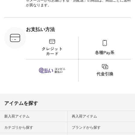
※メーカーからお届けする「別配送」の商品は、商品ごとに送料
注文番号：
#lifewear #fashion
が異なります。
-18377 ]
#natulan #今日のコ
■Lintu
ーデ #コーディネー
立体フラワー
ト #ファッション #
ラウス
ナチュラル #日々の
税込） [ 注
暮らし #暮らしを楽
お支払い方法
C-263T-
しむ #シンプルライ
フ #シンプルコーデ
商品詳
#大人女子 #猫 #猫グ
い物は写真
ッズ #世界猫の日 #
ップ また
バッグ #財布 #ポー
フィール
チ #マグカップ #猫
_official）
雑貨 #松尾ミユキ
チュラン」
#aoneco #アオネコ
にアクセス
#natulan #ナチュラ
番号や商品
ン #natulan_official.
してみてく
ar
#natulan #
デ #コー
 #ファッ
アイテムを探す
ナチュラル
ン #日々
#暮らしを
新入荷アイテム
再入荷アイテム
シンプルラ
ンプルコー
カテゴリから探す
ブランドから探す
女子 #夏コ
夏コーデ #