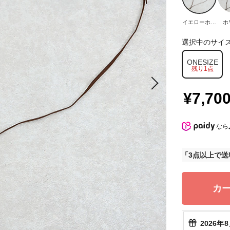
イエローホー
ホ
ン
選択中のサイ
ONESIZE
残り1点
¥7,70
なら
3点以上で送
カ
2026年