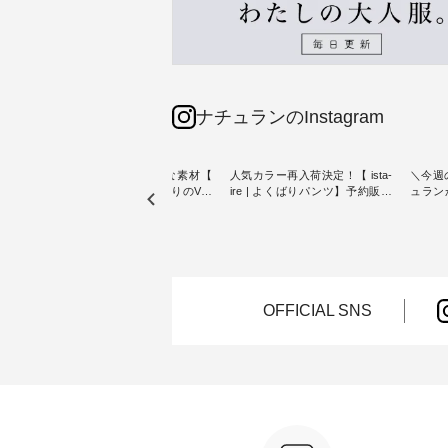
ナチュランのInstagram
リネン100％の涼やかな素材【
人気カラー再入荷決定！【 ista-
＼今週
【第2
blue willow 】夏にぴったりのVネ
ire | よくばりパンツ】予約販売
ュラン
ザイン
ックベスト ・ オリジナル素材に
開始 ・ 6月の販売開始とともに
から 
こだわり、 着心地の良さを大切
大きな反響をいただき、 一部カ
ピックアップ👆 ・ 
トンバ
にした服づくりを行う 「 blue
ラーは早々に完売となった 15周
NEW ARRIVAL 
willow 」から新作のベストが届
年記念のよくばりパンツ。 たく
2026/08/01 //
ュラン
きました。 夏のワードローブに
さんのご要望をいただき、 この
年記念✨
ッグを
加えたい、 レイヤードが楽しめ
たび待望の再入荷が実現しまし
（税込
る一枚をご紹介いたします。 モ
た。 今回再入荷する10色のカラ
お客様
OFFICIAL SNS
ろさん
デル身長：160cm -----------------
ーを、 改めて詳しくご紹介しま
ー、
 描き下
------------ blue willow --------------
す。 限定カラーを手に入れられ
（@ch
た ナ
--------------- ■リネンVネックサ
る今だけのチャンス、 ぜひこの
【第2
ッグで
イドボタンベスト ¥12,650（税
機会をお見逃しなく！ ▼今回再
グをプレ
込） ・ブラック ・ネイビー [ 注
入荷したカラー（計10色） ・コ
なりま
以上ご購
文番号：ISW-264T-30716 ] ------
ーヒー ・トマト ・セサミ ・モ
ャーな
れなく
----------------------- ▶️ お買い物は
モ ・グリーンティー ・スミレ
ている
写真のタグをタップ またはプロ
・クロマメ ・レモン ・ブルーベ
今週は
なりま
フィール（@natulan_official）か
リー ・ラズベリー -----------------
ぴった