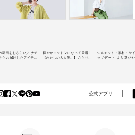
の新着をおさらい／ ナチ
軽やかコットンになって登場！
シルエット・素材・サ
からお届けしたアイテム
【わたしの大人服。】 さらりと
ップデート より選び
スタッフが気になるものを
涼し気なシアーカーディガン ・
D*g*y 】別注リブデニ
[ This week's
人気のシアーカーディガンが軽
ース ・ 心地よく着られるデイリ
] // 2026/07/26 -
くて、 お手入れも簡単なコット
ーウェアが人気の 「D*g*y」 よ
 ✨✨ナチュラン15周
ン素材になりました。 ほんのり
り、毎年大人気のナチ
✨ 8月より、12,000円
透ける生地が、女性らしさを演
注 リブデニムワンピ
）以上ご購入いただいた
出し、 羽織るだけで今年らしい
場。 シルエットや素材を見直
へ 人気イラストレータ
装いに。 レイヤードスタイルが
し、 さらに魅力的にな
公式アプリ
よしいちひろさん
楽しめて、 季節の変わり目に重
テムを 詳しくご紹介
ocochop2）描き下ろし
宝するアイテムです。 モデル身
す。 モデル身長：164cm / 着用
弾】レモン柄コットンバッ
長：168cm --------------------------
サイズ：PLUS ---------------------
ゼント中です💓 8月に
--- &yarn ----------------------------
-------- D*g*y ---------------
した☀ 旅行や帰省、レジ
- ■コットンシアーVネックカー
----- ■リブ使いデニムワンピース
ど楽しい予定を計画され
ディガン ¥7,500（税込） ・スモ
¥9,680（税込） ・ネイ
方も多いかと思います🌿
ークブルー ・ブラック ・ネイビ
ラック [ 注文番号：DCO-
、暑さ本番のこれからに
ー [ 注文番号：GRE-263T-30614
30707 ] -----------------------------
りな 涼し気なセットアッ
] ----------------------------- ▶️ お買
▶️ お買い物は写真のタ