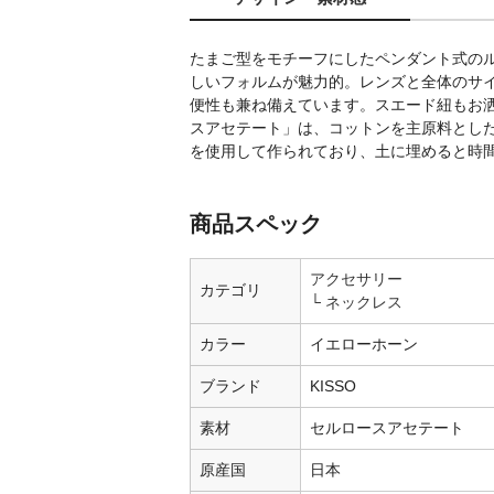
たまご型をモチーフにしたペンダント式の
しいフォルムが魅力的。レンズと全体のサ
便性も兼ね備えています。スエード紐もお
スアセテート」は、コットンを主原料とし
を使用して作られており、土に埋めると時
商品スペック
アクセサリー
カテゴリ
ネックレス
カラー
イエローホーン
ブランド
KISSO
素材
セルロースアセテート
原産国
日本