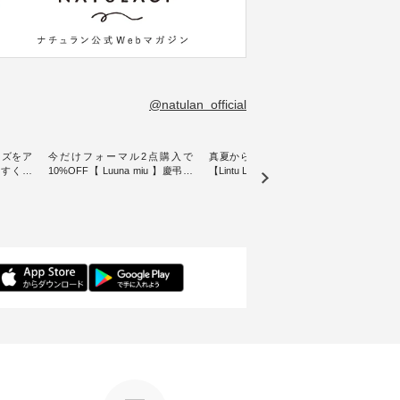
@natulan_official
イズをア
今だけフォーマル2点購入で
真夏から楽しめる秋色チェック
【 H
やすく【
10%OFF【 Luuna miu 】慶弔両
【Lintu Laulu】タータンチェック
ぐ、
ムワンピ
用ノーカラージャケット ・ 身に
ギャザースカート ・ ゆったりと
・ 天然素材を生かしたナチュラ
纏うだけでほっとする着心地を
した着心地の大人の日常着を提
ル
大切にした フォーマル服のオリ
案する、 ナチュランオリジナル
「HE
ュラン別
ジナルブランド「 Luuna miu 」
ブランド「 Lintu Laulu 」から、
オーバ
ースが登
から、 新たにフォーマルジャケ
季節をまたいで穿けるチェック
り透
ットが仲間入り。 ワンピースと
スカートが新登場。 真夏にうれ
に、 
ったアイ
のバランスを考え、 丈感やシル
しい涼やかさと、 秋を先取りで
しらっ
いたしま
エット、着心地まで丁寧に設
きる落ち着いた色合いを兼ね備
ルな装
計。 特別な日を心地よく過ごせ
えたアイテムを、 詳しくご紹介
を添え
る一着に仕上げました。 モデル
します。 モデル身長：164cm ---
ル身長：164cm --
---------
身長：164cm -----------------------
-------------------------- Lintu Laulu
-------
------ Luuna miu --------------------
----------------------------- ■タータ
------------- 
ビー ・ブ
--------- ■【慶弔両用】ノーカラ
ンチェックギャザースカート
グフ
264W-
ーフォーマルジャケット
¥9,900（税込） ・レッド系 ・グ
¥12
¥16,500（税込） [ 注文番号：
リーン系 [ 注文番号：MTO-
ラック
グをタッ
KOA-262O-31095 ] ■【慶弔両
263S-27183 ] -----------------------
番号：DLW-