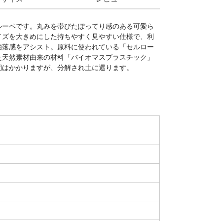
ルーペです。丸みを帯びたぽってり感のある可愛ら
イズを大きめにした持ちやすく見やすい仕様で、利
洒落感をアシスト。原料に使われている「セルロー
た天然素材由来の材料「バイオマスプラスチック」
間はかかりますが、分解され土に還ります。