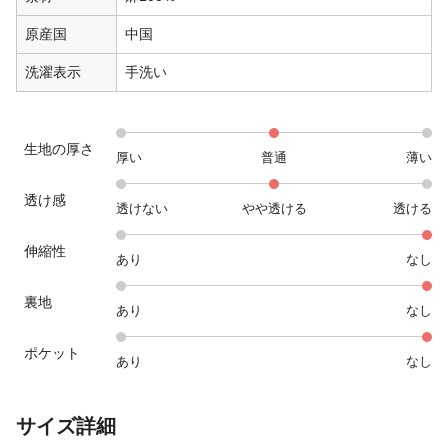
原産国
中国
洗濯表示
手洗い
生地の厚さ
厚い
普通
薄い
透け感
透けない
やや透ける
透ける
伸縮性
あり
なし
裏地
あり
なし
ポケット
あり
なし
サイズ詳細