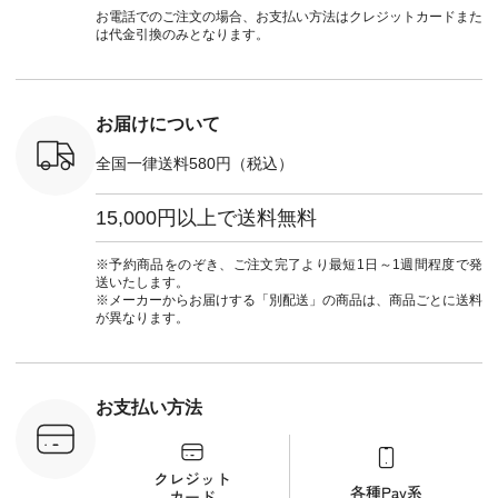
] ■ラテ
#natulan_official.
ーデ #コーディネー
Laulu #リントゥラウ
デ #HEAV
お電話でのご注文の場合、お支払い方法はクレジットカードまた
トート
ト #ファッション #
ル #オリジナルブラ
ブンリー #natulan #
は代金引換のみとなります。
0（税込） [
ナチュラル #日々の
ンド #natulan #ナチ
ナチ
：NCO-
暮らし #暮らしを楽
ュラン
#natulan_of
] ■キー
しむ #シンプルライ
#natulan_official.
,970（税
フ #シンプルコーデ
注文番号：
#大人女子 #フォー
お届けについて
00150 ] -
マル #ブラックフォ
------------
ーマル #ジャケット
全国一律送料580円（税込）
#ワンピース #冠婚
タップ ま
葬祭 #Luunamiu #ル
フィール
ウナミウ #オリジナ
15,000円以上で送料無料
_official）
ルブランド #natulan
チュ
#ナチュラン
注文番号や
#natulan_official.
※予約商品をのぞき、ご注文完了より最短1日～1週間程度で発
検索してみ
送いたします。
さいね。
※メーカーからお届けする「別配送」の商品は、商品ごとに送料
 #fashion
が異なります。
n #今日のコ
ーディネー
ッション #
 #日々の
暮らしを楽
お支払い方法
ンプルライ
プルコーデ
#猫 #猫グ
界猫の日 #
財布 #ポー