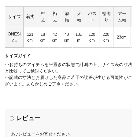
袖
裄
肩
天
バス
裾周
アー
サイズ
着丈
丈
丈
幅
幅
ト
り
ム幅
ONESI
121
18
42
48
18c
120
220
2
23cm
ZE
cm
cm
cm
cm
m
cm
cm
サイズガイド
※お持ちのアイテムを平置きの状態で計測の上、サイズ表の寸法
と比較してご検討ください。
※記載の寸法とお届けした商品に若干の誤差が生じる可能性がご
ざいます。あらかじめご了承ください。
レビュー
ぜひレビューをお寄せください。