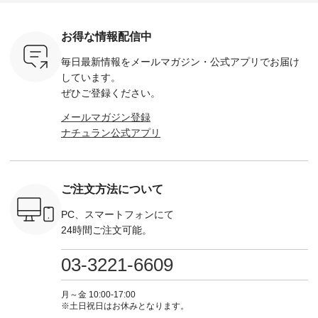
-263B-
ブルー ・ネイビー [
--------- ■【慶弔両
タータンチェックギ
フリルネ
注文番号：MTO-
用】ノーカラーフォ
ャザースカート
ーバー ¥1
ットヘアク
263W-29752 ] -------
ーマルジャケット
¥9,900（税込） ・レ
込） ・ホ
お得な情報配信中
,320（税
---------------------- ▶️
¥16,500（税込） [
ッド系 ・グリーン系
ラック 
settes ・
お買い物は写真のタ
注文番号：KOA-
[ 注文番号：MTO-
・オフ [
毎日最新情報をメールマガジン・
公式アプリでお届け
Chloe [ 注
グをタップ またはプ
262O-31095 ] ■【慶
263S-27183 ] --------
DLW-263T-3
EMW-
ロフィール
弔両用】大切な日の
--------------------- ▶️
-------------
しています。
] ■松尾
（@natulan_official）
ボタンフレアワンピ
お買い物は写真のタ
-- ▶️ お買い物は写真
ぜひご登録ください。
キャットハ
からどうぞ 「ナチュ
ース ¥18,700（税
グをタップ またはプ
のタグをタ
マグ ¥
ラン」で 注文番号や
込） [ 注文番号：
ロフィール
はプロ
メールマガジン登録
（税込） ・
商品名を検索してみ
KOA-252W-22368 ]
（@natulan_official）
（@natulan
ナチュラン公式アプリ
Noisettes
てくださいね。
■【慶弔両用】大切
からどうぞ 「ナチュ
からどうぞ 「ナ
・Chloe [
#lifewear #fashion
な日のボウタイAラ
ラン」で 注文番号や
ラン」で 
：EMW-
#natulan #今日のコ
インワンピース
商品名を検索してみ
商品名を
------
ーデ #コーディネー
¥18,700（税込） [
てくださいね。
てくだ
--------
ト #ファッション #
注文番号：KOA-
#lifewear #fashion
#lifewear
ご注文方法について
-----------
ナチュラル #日々の
252W-22369 ] -------
#natulan #今日のコ
#natula
がま口
暮らし #暮らしを楽
---------------------- ▶️
ーデ #コーディネー
ーデ #コ
ォレット
しむ #シンプルライ
お買い物は写真のタ
ト #ファッション #
ト #ファ
PC、スマートフォンにて
0（税込） ・
フ #シンプルコーデ
グをタップ またはプ
ナチュラル #日々の
ナチュラル
24時間ご注文可能。
 ・ブルー
#大人女子 #ワンピ
ロフィール
暮らし #暮らしを楽
暮らし #
・ミモザイ
ース #ピンタック #
（@natulan_official）
しむ #シンプルライ
しむ #シ
シルエット
涼やか素材 #夏ワン
からどうぞ 「ナチュ
フ #シンプルコーデ
フ #シン
03-3221-6609
 注文番号：
ピ #夏コーデ
ラン」で 注文番号や
#大人女子 #スカー
#大人女子 
-31607 ]
#andyarn #アンドヤ
商品名を検索してみ
ト #フレアスカート
シャツコー
ミニウォレ
ーン #オリジナルブ
てくださいね。
#チェック柄 #ター
ルシャツ 
月～金 10:00-17:00
790（税込）
ランド #natulan #ナ
#lifewear #fashion
タンチェック #秋色
シャツ #
※土日祝日はお休みとなります。
号：NCO-
チュラン
#natulan #今日のコ
#夏コーデ #Lintu
ャツコーデ