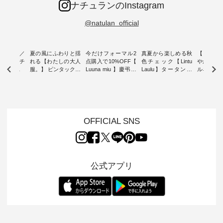
ナチュランのInstagram
@natulan_official
ミユキ／
夏の風にふわりと揺
今だけフォーマル2
真夏から楽しめる秋
【 HEAV
 】ねこモチ
れる【わたしの大人
点購入で10%OFF【
色チェック【Lintu
やかに華
雑貨 ・ 8
服。】 ピンタックワ
Luuna miu 】慶弔両
Laulu】タータンチ
ルネック
「世界猫の
ンピース ・ 軽やか
用ノーカラージャケ
ェックギャザースカ
ー ・ 天然素材を生
、 愛らし
なワンピーススタイ
ット ・ 身に纏うだ
ート ・ ゆったりと
かしたナ
チーフのア
ルを楽しめるのは、
けでほっとする着心
した着心地の大人の
タイル
。 ナチ
夏のおしゃれの醍醐
地を大切にした フォ
日常着を提案する、
「HEAV
も人気の
味。 今回ご紹介する
ーマル服のオリジナ
ナチュランオリジナ
ら、 新作
（松尾ミユ
のは 袖を通すだけで
ルブランド「 Luuna
ルブランド「 Lintu
ーが届きま
OFFICIAL SNS
」と
ちょっとひんやり、
miu 」から、 新たに
Laulu 」から、 季節
んのり透
co」から、
見た目にも涼し気な
フォーマルジャケッ
をまたいで穿けるチ
涼やかな生
るだけで気
ワンピース。 日常か
トが仲間入り。 ワン
ェックスカートが新
んわりと
 バッグや
ら夏休みのお出かけ
ピースとのバランス
登場。 真夏にうれし
をあしら
紹介しま
まで、 暑い夏にぴっ
を考え、 丈感やシル
い涼やかさと、 秋を
印象的。 
公式アプリ
たりの新作です。 モ
エット、着心地まで
先取りできる落ち着
装いに、 
-- 松尾ミユキ
デル身長：168cm --
丁寧に設計。 特別な
いた色合いを兼ね備
華やぎを
------------
-------------------------
日を心地よく過ごせ
えたアイテムを、 詳
る一枚です。 
-- &yarn --------------
る一着に仕上げまし
しくご紹介します。
身長：164cm ---
バッグ
--------------- ■ピン
た。 モデル身長：
モデル身長：164cm
-------------
（税込） ・
タックワンピース
164cm ----------------
-------------------------
HEAVENLY -
・Leo ・
¥12,900（税込） ・
------------- Luuna
---- Lintu Laulu -------
-------------
ella [ 注文
ホワイト ・スモーク
miu --------------------
---------------------- ■
ェックシ