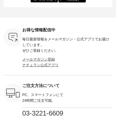
バッグ
--------------- ■ピン
た。 モデル身長：
モデル身長：164cm
-------------
（税込） ・
タックワンピース
164cm ----------------
-------------------------
HEAVENLY -
・Leo ・
¥12,900（税込） ・
------------- Luuna
---- Lintu Laulu -------
-------------
ella [ 注文
ホワイト ・スモーク
miu --------------------
---------------------- ■
ェックシ
-263B-
ブルー ・ネイビー [
--------- ■【慶弔両
タータンチェックギ
フリルネ
注文番号：MTO-
用】ノーカラーフォ
ャザースカート
ーバー ¥1
ットヘアク
263W-29752 ] -------
ーマルジャケット
¥9,900（税込） ・レ
込） ・ホ
お得な情報配信中
,320（税
---------------------- ▶️
¥16,500（税込） [
ッド系 ・グリーン系
ラック 
settes ・
お買い物は写真のタ
注文番号：KOA-
[ 注文番号：MTO-
・オフ [
毎日最新情報をメールマガジン・
公式アプリでお届け
Chloe [ 注
グをタップ またはプ
262O-31095 ] ■【慶
263S-27183 ] --------
DLW-263T-3
EMW-
ロフィール
弔両用】大切な日の
--------------------- ▶️
-------------
しています。
] ■松尾
（@natulan_official）
ボタンフレアワンピ
お買い物は写真のタ
-- ▶️ お買い物は写真
ぜひご登録ください。
キャットハ
からどうぞ 「ナチュ
ース ¥18,700（税
グをタップ またはプ
のタグをタ
マグ ¥
ラン」で 注文番号や
込） [ 注文番号：
ロフィール
はプロ
メールマガジン登録
（税込） ・
商品名を検索してみ
KOA-252W-22368 ]
（@natulan_official）
（@natulan
ナチュラン公式アプリ
Noisettes
てくださいね。
■【慶弔両用】大切
からどうぞ 「ナチュ
からどうぞ 「ナ
・Chloe [
#lifewear #fashion
な日のボウタイAラ
ラン」で 注文番号や
ラン」で 
：EMW-
#natulan #今日のコ
インワンピース
商品名を検索してみ
商品名を
------
ーデ #コーディネー
¥18,700（税込） [
てくださいね。
てくだ
--------
ト #ファッション #
注文番号：KOA-
#lifewear #fashion
#lifewear
ご注文方法について
-----------
ナチュラル #日々の
252W-22369 ] -------
#natulan #今日のコ
#natula
がま口
暮らし #暮らしを楽
---------------------- ▶️
ーデ #コーディネー
ーデ #コ
ォレット
しむ #シンプルライ
お買い物は写真のタ
ト #ファッション #
ト #ファ
PC、スマートフォンにて
0（税込） ・
フ #シンプルコーデ
グをタップ またはプ
ナチュラル #日々の
ナチュラル
24時間ご注文可能。
 ・ブルー
#大人女子 #ワンピ
ロフィール
暮らし #暮らしを楽
暮らし #
・ミモザイ
ース #ピンタック #
（@natulan_official）
しむ #シンプルライ
しむ #シ
シルエット
涼やか素材 #夏ワン
からどうぞ 「ナチュ
フ #シンプルコーデ
フ #シン
03-3221-6609
 注文番号：
ピ #夏コーデ
ラン」で 注文番号や
#大人女子 #スカー
#大人女子 