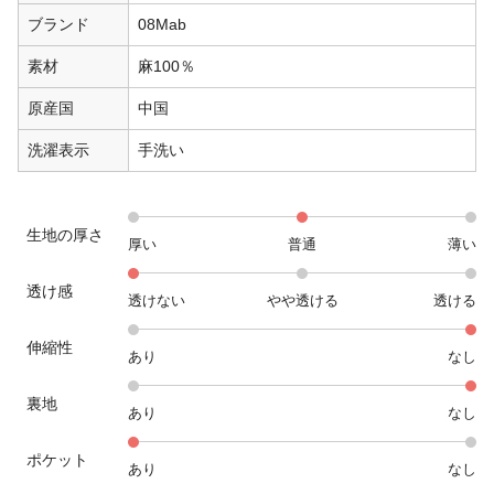
ブランド
08Mab
素材
麻100％
原産国
中国
洗濯表示
手洗い
生地の厚さ
厚い
普通
薄い
透け感
透けない
やや透ける
透ける
伸縮性
あり
なし
裏地
あり
なし
ポケット
あり
なし