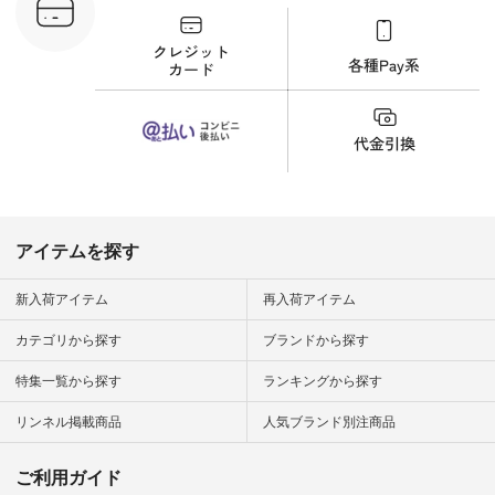
プルコーデ
#猫 #猫グ
界猫の日 #
財布 #ポー
カップ #猫
松尾ミユキ
o #アオネコ
n #ナチュラ
official.
アイテムを探す
新入荷アイテム
再入荷アイテム
カテゴリから探す
ブランドから探す
特集一覧から探す
ランキングから探す
リンネル掲載商品
人気ブランド別注商品
ご利用ガイド