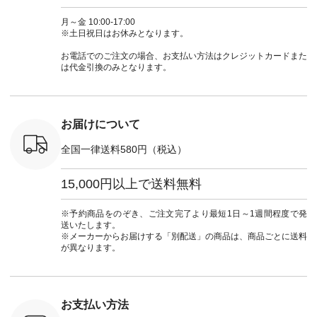
-31607 ]
#andyarn #アンドヤ
商品名を検索してみ
ト #フレアスカート
シャツコー
ミニウォレ
ーン #オリジナルブ
てくださいね。
#チェック柄 #ター
ルシャツ 
月～金 10:00-17:00
790（税込）
ランド #natulan #ナ
#lifewear #fashion
タンチェック #秋色
シャツ #
※土日祝日はお休みとなります。
号：NCO-
チュラン
#natulan #今日のコ
#夏コーデ #Lintu
ャツコーデ
] ■ラテ
#natulan_official.
ーデ #コーディネー
Laulu #リントゥラウ
デ #HEAV
お電話でのご注文の場合、お支払い方法はクレジットカードまた
トート
ト #ファッション #
ル #オリジナルブラ
ブンリー #natulan #
は代金引換のみとなります。
0（税込） [
ナチュラル #日々の
ンド #natulan #ナチ
ナチ
：NCO-
暮らし #暮らしを楽
ュラン
#natulan_of
] ■キー
しむ #シンプルライ
#natulan_official.
,970（税
フ #シンプルコーデ
注文番号：
#大人女子 #フォー
お届けについて
00150 ] -
マル #ブラックフォ
------------
ーマル #ジャケット
全国一律送料580円（税込）
#ワンピース #冠婚
タップ ま
葬祭 #Luunamiu #ル
フィール
ウナミウ #オリジナ
15,000円以上で送料無料
_official）
ルブランド #natulan
チュ
#ナチュラン
注文番号や
#natulan_official.
※予約商品をのぞき、ご注文完了より最短1日～1週間程度で発
検索してみ
送いたします。
さいね。
※メーカーからお届けする「別配送」の商品は、商品ごとに送料
 #fashion
が異なります。
n #今日のコ
ーディネー
ッション #
 #日々の
暮らしを楽
お支払い方法
ンプルライ