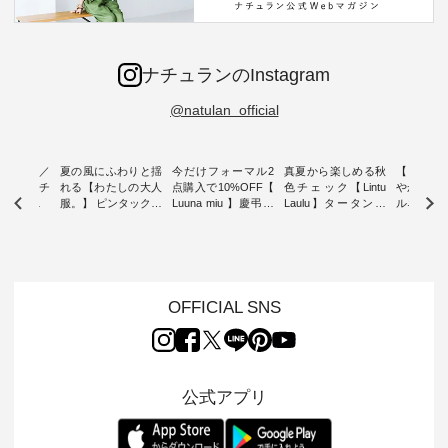
ナチュランのInstagram
@natulan_official
ミユキ／
夏の風にふわりと揺
今だけフォーマル2
真夏から楽しめる秋
【 HEAV
 】ねこモチ
れる【わたしの大人
点購入で10%OFF【
色チェック【Lintu
やかに華
雑貨 ・ 8
服。】 ピンタックワ
Luuna miu 】慶弔両
Laulu】タータンチ
ルネック
「世界猫の
ンピース ・ 軽やか
用ノーカラージャケ
ェックギャザースカ
ー ・ 天然素材を生
、 愛らし
なワンピーススタイ
ット ・ 身に纏うだ
ート ・ ゆったりと
かしたナ
チーフのア
ルを楽しめるのは、
けでほっとする着心
した着心地の大人の
タイル
。 ナチ
夏のおしゃれの醍醐
地を大切にした フォ
日常着を提案する、
「HEAV
も人気の
味。 今回ご紹介する
ーマル服のオリジナ
ナチュランオリジナ
ら、 新作
（松尾ミユ
のは 袖を通すだけで
ルブランド「 Luuna
ルブランド「 Lintu
ーが届きま
OFFICIAL SNS
」と
ちょっとひんやり、
miu 」から、 新たに
Laulu 」から、 季節
んのり透
co」から、
見た目にも涼し気な
フォーマルジャケッ
をまたいで穿けるチ
涼やかな生
るだけで気
ワンピース。 日常か
トが仲間入り。 ワン
ェックスカートが新
んわりと
 バッグや
ら夏休みのお出かけ
ピースとのバランス
登場。 真夏にうれし
をあしら
紹介しま
まで、 暑い夏にぴっ
を考え、 丈感やシル
い涼やかさと、 秋を
印象的。 
公式アプリ
たりの新作です。 モ
エット、着心地まで
先取りできる落ち着
装いに、 
-- 松尾ミユキ
デル身長：168cm --
丁寧に設計。 特別な
いた色合いを兼ね備
華やぎを
------------
-------------------------
日を心地よく過ごせ
えたアイテムを、 詳
る一枚です。 
-- &yarn --------------
る一着に仕上げまし
しくご紹介します。
身長：164cm ---