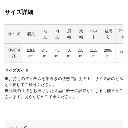
サイズ詳細
袖
裄
肩
天
バス
裾周
アー
サイズ
着丈
丈
丈
幅
幅
ト
り
幅
ONESI
118.5
24c
44c
40c
20c
112c
200c
23c
ZE
cm
m
m
m
m
m
m
サイズガイド
※お持ちのアイテムを平置きの状態で計測の上、サイズ表の寸法
と比較してご検討ください。
※記載の寸法とお届けした商品に若干の誤差が生じる可能性がご
ざいます。あらかじめご了承ください。