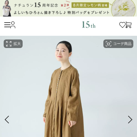
拡大
コーデ商品