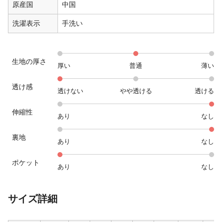
原産国
中国
洗濯表示
手洗い
生地の厚さ
厚い
普通
薄い
透け感
透けない
やや透ける
透ける
伸縮性
あり
なし
裏地
あり
なし
ポケット
あり
なし
サイズ詳細