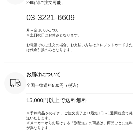
24時間ご注文可能。
#ベスト #
ラン」で 注文番号や
右・2～3枚目＞
しむ #シンプルライ
フ #シン
重ね着 #着
商品名を検索してみ
■&yarn コットンシ
フ #シンプルコーデ
#大人女子
ネック #夏
てくださいね。
アーVネックカーデ
#大人女子 #カーデ
ース #デ
03-3221-6609
ewillow #
#lifewear #fashion
ィガン ¥7,500（税
ィガン #羽織り #シ
ムワンピ 
ウィロウ
#natulan #今日のコ
込） [ 注文番号：
アーカーデ #コット
コーデ #D*
n #ナチュラ
ーデ #コーディネー
GRE-263T-30614 ]
ン #夏の羽織 #夏コ
ージーワイ #natu
月～金 10:00-17:00
official.
ト #ファッション #
＜1枚目左・4～5枚
ーデ #andyarn #アン
#ナチ
※土日祝日はお休みとなります。
ナチュラル #日々の
目＞ ■Cassure
ドヤーン #オリジナ
#natulan_of
暮らし #暮らしを楽
2wayドットブラウ
ルブランド #natulan
お電話でのご注文の場合、お支払い方法はクレジットカードまた
しむ #シンプルライ
ス ¥11,990（税込）
#ナチュラン
は代金引換のみとなります。
フ #シンプルコーデ
[ 注文番号：SHG-
#natulan_official.
#大人女子 #パンツ #
263T-30580 ] ＜6～7
リネンパンツ #よく
枚目＞ ■D*g*y リブ
ばりパンツ #テーパ
使いデニムワンピー
ードパンツ #限定カ
ス ¥9,680（税込） [
お届けについて
ラー #再入荷 #15周
注文番号：DCO-
年記念 #夏コーデ
264W-30707 ] ＜8～
全国一律送料580円（税込）
#ista-ire #イスタイ
9枚目＞ ■blue willow
ーレ #別注 #natulan
リネンVネックサイ
#ナチュラン
ドボタンベスト
15,000円以上で送料無料
#natulan_official.
¥12,650（税込） [
注文番号：ISW-
264T-30716 ] --------
※予約商品をのぞき、ご注文完了より最短1日～1週間程度で発
--------------------- ▶️
送いたします。
商品詳細やお買い物
※メーカーからお届けする「別配送」の商品は、商品ごとに送料
は写真のタグをタッ
が異なります。
プ またはプロフィー
ル