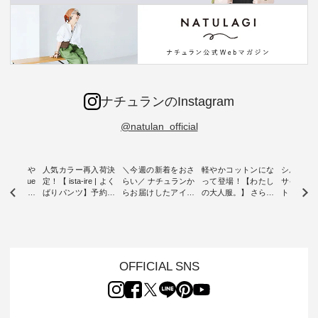
ナチュランのInstagram
@natulan_official
0％の涼や
人気カラー再入荷決
＼今週の新着をおさ
軽やかコットンにな
シルエッ
 blue
定！【 ista-ire | よく
らい／ ナチュランか
って登場！【わたし
サイズを
 】夏にぴった
ばりパンツ】予約販
らお届けしたアイテ
の大人服。】 さらり
ト より選
ックベスト
売開始 ・ 6月の販売
ムから スタッフが気
と涼し気なシアーカ
D*g*y 
開始とともに大きな
になるものをピック
ーディガン ・ 人気
ニムワン
 着心地の
反響をいただき、 一
アップ👆 ・ [ This
のシアーカーディガ
心地よく
切にした服
部カラーは早々に完
week's NEW
ンが軽くて、 お手入
イリーウ
行う 「
売となった 15周年
ARRIVAL ] //
れも簡単なコットン
の 「D*g*y」 より、
low 」から新
記念のよくばりパン
2026/08/02 -
素材になりました。
毎年大人
OFFICIAL SNS
トが届きま
ツ。 たくさんのご要
2026/08/08 // ✨✨ナ
ほんのり透ける生地
ラン別注 
望をいただき、 この
チュラン15周年記念
が、女性らしさを演
ワンピー
たい、 レ
たび待望の再入荷が
✨✨ 12,000円（税
出し、 羽織るだけで
シルエッ
が楽しめる
実現しました。 今回
込）以上ご購入いた
今年らしい装いに。
見直し、 
紹介いたし
再入荷する10色のカ
だいたお客様へ 人気
レイヤードスタイル
的になっ