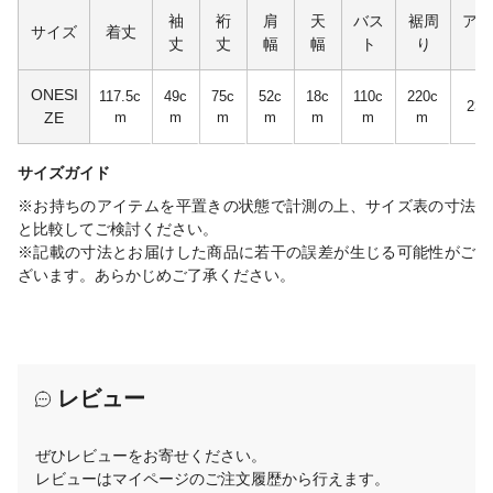
袖
裄
肩
天
バス
裾周
アー
サイズ
着丈
丈
丈
幅
幅
ト
り
幅
ONESI
117.5c
49c
75c
52c
18c
110c
220c
23c
ZE
m
m
m
m
m
m
m
サイズガイド
※お持ちのアイテムを平置きの状態で計測の上、サイズ表の寸法
と比較してご検討ください。
※記載の寸法とお届けした商品に若干の誤差が生じる可能性がご
ざいます。あらかじめご了承ください。
レビュー
ぜひレビューをお寄せください。
レビューはマイページのご注文履歴から行えます。