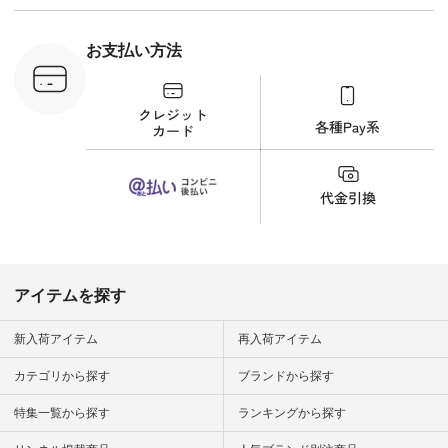
（@natulan_official）
から 「ナチュラン」
のサイトにアクセス
お支払い方法
して 注文番号や商品
名を検索してみてく
ださいね。 #lifewear
#fashion #natulan #
今日のコーデ #コー
ディネート #ファッ
ション #ナチュラル
#ナチュラン #日々
の暮らし #暮らしを
楽しむ #シンプルラ
イフ #シンプルコー
デ #大人女子 #夏コ
ーデ #真夏コーデ #
暑さ対策 #コーデ #
リネン
アイテムを探す
#natulan_official.
新入荷アイテム
再入荷アイテム
カテゴリから探す
ブランドから探す
特集一覧から探す
ランキングから探す