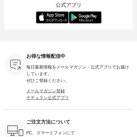
公式アプリ
ラーを、 改めて詳し
イラストレーター、
が楽しめて、 季節の
を 詳しく
くご紹介します。 限
よしいちひろさん
変わり目に重宝する
します。 モデル
---- blue
定カラーを手に入れ
（@chocochop2）
アイテムです。 モデ
長：164cm / 
------------
られる今だけのチャ
描き下ろし 【第2
ル身長：168cm -----
イズ：PLUS -----
ンス、 ぜひこの機会
弾】レモン柄コット
------------------------
-------------
イドボタン
をお見逃しなく！ ▼
ンバッグをプレゼン
&yarn -----------------
D*g*y -----
2,650（税
今回再入荷したカラ
ト中です💓 そろそろ
------------ ■コットン
------------ ■リブ使い
ラック ・
ー（計10色） ・コ
お盆休みの方も多い
シアーVネックカー
デニムワ
[ 注文番
ーヒー ・トマト ・
のではないでしょう
ディガン ¥7,500（税
¥9,680
-264T-
セサミ ・モモ ・グ
か。 まだまだ暑さが
込） ・スモークブル
イビー ・
リーンティー ・スミ
続きそうですが 今週
ー ・ブラック ・ネ
注文番号
お得な情報配信中
 お買
レ ・クロマメ ・レ
の新作では、今すぐ
イビー [ 注文番号：
264W-30707 ] -
真のタグを
モン ・ブルーベリー
着られて初秋まで活
GRE-263T-30614 ] -
--------------
毎日最新情報をメールマガジン・
公式アプリでお届け
たはプロフ
・ラズベリー --------
躍する シアーカーデ
-------------------------
お買い物
ール
---------------------
ィガンやベスト、デ
--- ▶️ お買い物は写
グをタップ
しています。
_official）
ista-ire ----------------
ニムワンピースなど
真のタグをタップ ま
ロフ
ぜひご登録ください。
チュ
------------- ■もっと
が登場です！ スタイ
たはプロフィール
（@natulan
注文番号や
選べるリネンのよく
リスト山口
（@natulan_official）
からどうぞ 「ナ
メールマガジン登録
検索してみ
ばりパンツ
(@natulan_stylist_yama)
からどうぞ 「ナチュ
ラン」で 
ナチュラン公式アプリ
さいね。
¥9,900（税込） [ 注
からの 最新の撮影シ
ラン」で 注文番号や
商品名を
 #fashion
文番号：IIR-262P-
ョット📷では、ニッ
商品名を検索してみ
てくだ
n #今日のコ
29223 ] ---------------
トなどの秋アイテム
てくださいね。
#lifewear
ーディネー
-------------- ▶️ お買
も登場🫶 楽しみにお
#lifewear #fashion
#natula
ッション #
い物は写真のタグを
待ちくださいね。 --
#natulan #今日のコ
ーデ #コ
ご注文方法について
 #日々の
タップ またはプロフ
-------------------------
ーデ #コーディネー
ト #ファ
暮らしを楽
ィール
-- 今週のご紹介アイ
ト #ファッション #
ナチュラル
ンプルライ
（@natulan_official）
テム -------------------
ナチュラル #日々の
暮らし #
PC、スマートフォンにて
プルコーデ
からどうぞ 「ナチュ
---------- ＜1枚目
暮らし #暮らしを楽
しむ #シ