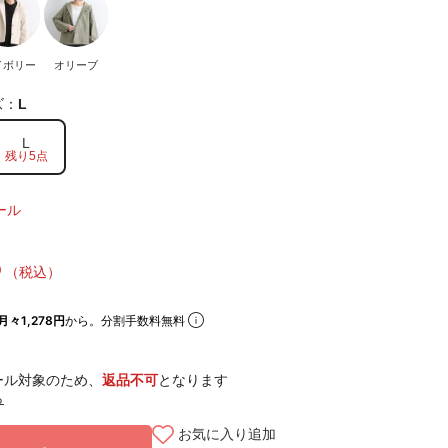
イボリー
オリーブ
ズ：
L
L
残り5点
ール
5
（税込）
月々1,278円
から。分割手数料無料
ール対象のため、
返品不可
となります
ら
お気に入り追加