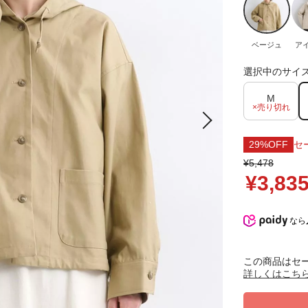
ベージュ
ア
選択中のサイ
M
×売り切れ
29%OFF
セ
¥5,478
¥3,83
なら
この商品はセ
詳しくはこち