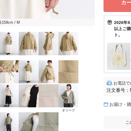
カ
2026年
159cm
/ M
以上ご
ト。
お電話で
注文番号：
お届け・
オリーブ
こ