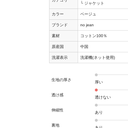
ジャケット
カラー
ベージュ
ブランド
no jean
素材
コットン100％
原産国
中国
洗濯表示
洗濯機(ネット使用)
生地の厚さ
厚い
透け感
透けない
伸縮性
あり
裏地
あり