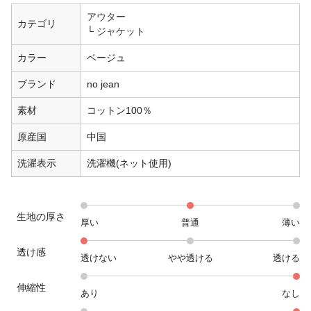
アウター
カテゴリ
ジャケット
カラー
ベージュ
ブランド
no jean
素材
コットン100％
原産国
中国
洗濯表示
洗濯機(ネット使用)
生地の厚さ
厚い
普通
薄い
透け感
透けない
やや透ける
透ける
伸縮性
あり
なし