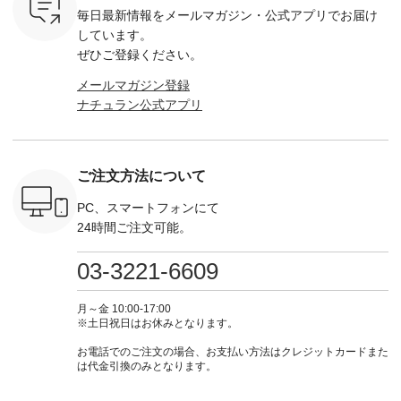
ルーベリー
思います🌿 今週は、
GRE-263T-30614 ] -
---------------------- ▶️
注文番号
毎日最新情報をメールマガジン・
公式アプリでお届け
----
暑さ本番のこれから
-------------------------
お買い物は写真のタ
262O-31095 
--------
にぴったりな 涼し気
--- ▶️ お買い物は写
グをタップ またはプ
弔両用】
しています。
-------------
なセットアップやワ
真のタグをタップ ま
ロフィール
ボタンフ
ぜひご登録ください。
っと
ンピース、ブラウス
たはプロフィール
（@natulan_official）
ース ¥18
ネンのよく
などが新登場！ そし
（@natulan_official）
からどうぞ 「ナチュ
込） [ 
メールマガジン登録
パンツ
て、大人気「よくば
からどうぞ 「ナチュ
ラン」で 注文番号や
KOA-252W
ナチュラン公式アプリ
込） [ 注
りパンツ」予約販売
ラン」で 注文番号や
商品名を検索してみ
■【慶弔
R-262P-
がスタートしていま
商品名を検索してみ
てくださいね。
な日のボ
す♪ お見逃しなく！
てくださいね。
#lifewear #fashion
インワ
 お買
-------------------------
#lifewear #fashion
#natulan #今日のコ
¥18,70
真のタグを
---- 今週のご紹介ア
#natulan #今日のコ
ーデ #コーディネー
注文番号
ご注文方法について
たはプロフ
イテム ----------------
ーデ #コーディネー
ト #ファッション #
252W-22369 ] -
ール
------------- ＜1枚目
ト #ファッション #
ナチュラル #日々の
--------------
_official）
右・2枚目＞ ■ista-
ナチュラル #日々の
暮らし #暮らしを楽
お買い物
PC、スマートフォンにて
チュ
ire もっと選べるリ
暮らし #暮らしを楽
しむ #シンプルライ
グをタップ
24時間ご注文可能。
注文番号や
ネンのよくばりパン
しむ #シンプルライ
フ #シンプルコーデ
ロフ
検索してみ
ツ ¥9,900（税込） [
フ #シンプルコーデ
#大人女子 #ワンピ
（@natulan
さいね。
注文番号：IIR-262P-
#大人女子 #カーデ
ース #デニム #デニ
からどうぞ 「ナ
03-3221-6609
 #fashion
29223 ] ＜1枚目左・
ィガン #羽織り #シ
ムワンピ #別注 #夏
ラン」で 
n #今日のコ
3～4枚目＞ ■so コ
アーカーデ #コット
コーデ #D*g*y #ディ
商品名を
ーディネー
ットンリネンパナマ
ン #夏の羽織 #夏コ
ージーワイ #natulan
てくだ
月～金 10:00-17:00
ッション #
クロス 2wayTライ
ーデ #andyarn #アン
#ナチュラン
#lifewear
※土日祝日はお休みとなります。
 #日々の
ンブラウス
ドヤーン #オリジナ
#natulan_official.
#natula
暮らしを楽
¥7,590（税込） [ 注
ルブランド #natulan
ーデ #コ
お電話でのご注文の場合、お支払い方法はクレジットカードまた
ンプルライ
文番号：CSO-263T-
#ナチュラン
ト #ファ
は代金引換のみとなります。
プルコーデ
31348 ] コットンリ
#natulan_official.
ナチュラル
#パンツ #
ネンパナマクロス
暮らし #