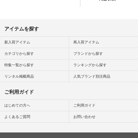
して 注文番号や商品
名を検索してみてく
ださいね。 #lifewear
#fashion #natulan #
今日のコーデ #コー
ディネート #ファッ
アイテムを探す
ション #ナチュラル
#ナチュラン #日々
の暮らし #暮らしを
新入荷アイテム
再入荷アイテム
楽しむ #シンプルラ
イフ #シンプルコー
カテゴリから探す
ブランドから探す
デ #大人女子 #夏コ
ーデ #真夏コーデ #
特集一覧から探す
ランキングから探す
暑さ対策 #コーデ #
リネン
#natulan_official.
リンネル掲載商品
人気ブランド別注商品
ご利用ガイド
はじめての方へ
ご利用ガイド
よくあるご質問
お問い合わせ