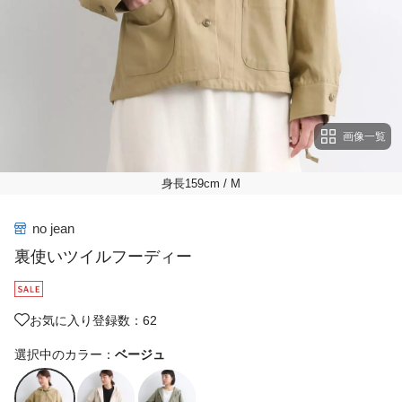
画像一覧
身長159cm
/ M
no jean
裏使いツイルフーディー
お気に入り登録数：62
選択中のカラー：
ベージュ