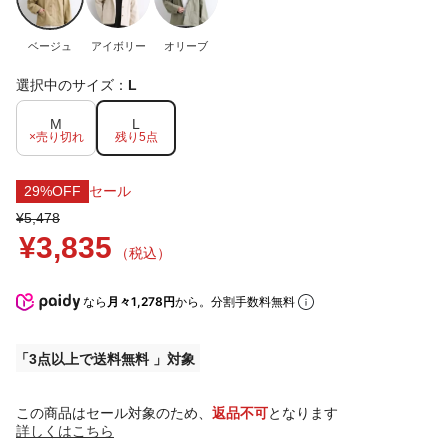
ベージュ
アイボリー
オリーブ
選択中のサイズ：
L
M
L
×売り切れ
残り5点
29%OFF
セール
¥5,478
¥3,835
（税込）
なら
月々1,278円
から。分割手数料無料
3点以上で送料無料
この商品はセール対象のため、
返品不可
となります
詳しくはこちら