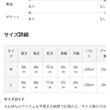
裏地
あり
なし
ポケット
あり
なし
サイズ詳細
サイ
バス
アー
着丈
袖丈
裄丈
肩幅
天幅
ズ
ト
幅
58c
48c
75.5c
55c
19c
M
120cm
23cm
m
m
m
m
m
60c
49c
77.5c
57c
20c
L
126cm
24cm
m
m
m
m
m
サイズガイド
※お持ちのアイテムを平置きの状態で計測の上、サイズ表の寸法