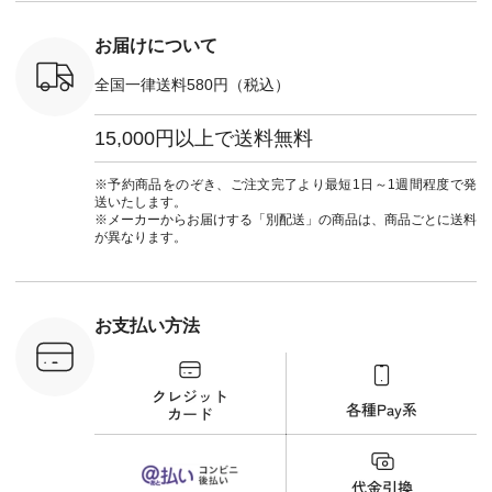
ツ #よく
イージーテーパード
しむ #シ
 #テーパ
パンツ ¥7,590（税
フ #シン
 #限定カ
込） [ 注文番号：
#大人女子
お届けについて
荷 #15周
CSO-263P-31349 ]
マル #ブ
#夏コーデ
＜5～6枚目＞
ーマル #
全国一律送料580円（税込）
re #イスタイ
■&yarn ピンタック
#ワンピー
#natulan
ワンピース
葬祭 #Luu
ュラン
¥12,900（税込） [
ウナミウ 
15,000円以上で送料無料
ficial.
注文番号：MTO-
ルブランド #natu
263W-29752 ] ＜7～
#ナチ
8枚目＞ ■UNPLE ボ
#natulan_of
※予約商品をのぞき、ご注文完了より最短1日～1週間程度で発
ールカーゴイージー
送いたします。
パンツ ¥11,550（税
※メーカーからお届けする「別配送」の商品は、商品ごとに送料
込） [ 注文番号：
が異なります。
UNL-254P-18377 ]
＜9枚目＞ ■Lintu
Laulu 立体フラワー
刺繍ブラウス
¥8,800（税込） [ 注
お支払い方法
文番号：YCC-263T-
30689 ] ---------------
-------------- ▶️商品詳
細やお買い物は写真
のタグをタップ また
はプロフィール
（@natulan_official）
から 「ナチュラン」
のサイトにアクセス