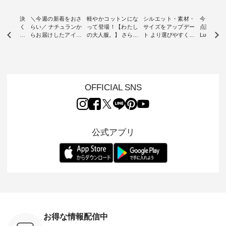
ー再入荷決
＼今週の新着をおさ
軽やかコットンにな
シルエット・素材・
今だけフ
-ire | よく
らい／ ナチュランか
って登場！【わたし
サイズをアップデー
点購入で1
ツ】予約販
らお届けしたアイテ
の大人服。】 さらり
ト より選びやすく【
Luuna m
ムから スタッフが気
と涼し気なシアーカ
D*g*y 】別注リブデ
用ノーカ
もに大きな
になるものをピック
ーディガン ・ 人気
ニムワンピース ・
ット ・ 身に纏うだ
だき、 一
アップ👆 ・ [ This
のシアーカーディガ
心地よく着られるデ
けでほっ
は早々に完
week's NEW
ンが軽くて、 お手入
イリーウェアが人気
地を大切に
 15周年
ARRIVAL ] //
れも簡単なコットン
の 「D*g*y」 より、
ーマル服
くばりパン
2026/07/26 -
素材になりました。
毎年大人気のナチュ
ルブランド「
OFFICIAL SNS
2026/08/01 // ✨✨ナ
ほんのり透ける生地
ラン別注 リブデニム
miu 」か
き、 この
チュラン15周年記念
が、女性らしさを演
ワンピースが登場。
フォーマ
の再入荷が
✨✨ 8月より、
出し、 羽織るだけで
シルエットや素材を
トが仲間入り
。 今回
12,000円（税込）以
今年らしい装いに。
見直し、 さらに魅力
ピースと
10色のカ
上ご購入いただいた
レイヤードスタイル
的になったアイテム
を考え、 
公式アプリ
改めて詳し
お客様へ 人気イラス
が楽しめて、 季節の
を 詳しくご紹介いた
エット、
ます。 限
トレーター、よしい
変わり目に重宝する
します。 モデル身
丁寧に設計。 
を手に入れ
ちひろさん
アイテムです。 モデ
長：164cm / 着用サ
日を心地
だけのチャ
（@chocochop2）
ル身長：168cm -----
イズ：PLUS ---------
る一着に
ひこの機会
描き下ろし 【第2
------------------------
--------------------
た。 モデル身長：
なく！ ▼
弾】レモン柄コット
&yarn -----------------
D*g*y -----------------
164cm ----------------
荷したカラ
ンバッグをプレゼン
------------ ■コットン
------------ ■リブ使い
---------
色） ・コ
ト中です💓 8月にな
シアーVネックカー
デニムワンピース
miu --------
トマト ・
りました☀ 旅行や帰
ディガン ¥7,500（税
¥9,680（税込） ・ネ
--------- ■【慶弔両
モモ ・グ
省、レジャーなど楽
込） ・スモークブル
イビー ・ブラック [
用】ノー
ー ・スミ
しい予定を計画され
ー ・ブラック ・ネ
注文番号：DCO-
ーマルジ
お得な情報配信中
マメ ・レ
ている方も多いかと
イビー [ 注文番号：
264W-30707 ] -------
¥16,50