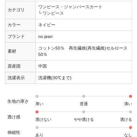
ワンピース・ジャンパースカート
カテゴリ
ワンピース
カラー
ネイビー
ブランド
no jean
コットン50％ 再生繊維(再生繊維)セルロース
素材
50％
原産国
中国
洗濯表示
洗濯機(30℃まで)
生地の厚さ
厚い
普通
薄い
透け感
透けない
やや透ける
透ける
伸縮性
あり
なし