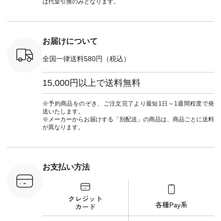
は代金引換のみとなります。
ラストレー
#natulan_official.
[ 注文番号：SHG-
#natulan_of
#コラボ
263T-30580 ] ＜6～7
n #ナチュラ
枚目＞ ■D*g*y リブ
official.
使いデニムワンピー
ス ¥9,680（税込） [
お届けについて
注文番号：DCO-
264W-30707 ] ＜8～
全国一律送料580円（税込）
9枚目＞ ■blue willow
リネンVネックサイ
ドボタンベスト
15,000円以上で送料無料
¥12,650（税込） [
注文番号：ISW-
264T-30716 ] --------
※予約商品をのぞき、ご注文完了より最短1日～1週間程度で発
--------------------- ▶️
送いたします。
商品詳細やお買い物
※メーカーからお届けする「別配送」の商品は、商品ごとに送料
は写真のタグをタッ
が異なります。
プ またはプロフィー
ル
（@natulan_official）
から 「ナチュラン」
のサイトにアクセス
お支払い方法
して 注文番号や商品
名を検索してみてく
ださいね。 #lifewear
#fashion #natulan #
今日のコーデ #コー
ディネート #ファッ
ション #ナチュラル