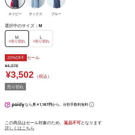
ネイビー
サックス
ブルー
選択中のサイズ：
M
M
L
×売り切れ
×売り切れ
20%OFF
セール
¥4,378
¥3,502
（税込）
売り切れ
なら
月々1,167円
から。分割手数料無料
この商品はセール対象のため、
返品不可
となります
詳しくはこちら