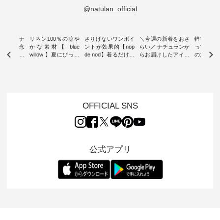
@natulan_official
ン柄！ ナ
リネン100％の涼や
さりげないワンポイ
＼今週の新着をおさ
軽やかコ
5周年記念
かな素材【 blue
ントが効果的【nop
らい／ ナチュランか
って登場
ィバッグ
willow 】夏にぴった
de nod】着るだけで
らお届けしたアイテ
の大人服。
 ８月プレ
りのVネックベスト
サマになる フリル5
ムから スタッフが気
と涼し気
デザインが
・ オリジナル素材に
分袖Tシャツ ・
になるものをピック
ーディガン 
こだわり、 着心地の
「nop de nod」よ
アップ👆 ・ [ This
のシアー
下ろし オ
良さを大切にした服
り、 ご好評につき完
week's NEW
ンが軽くて
コットンバ
づくりを行う 「
売していたフリルT
ARRIVAL ] //
れも簡単
レゼント！
blue willow 」から新
シャツに 新色のダー
2026/08/02 -
素材にな
OFFICIAL SNS
作のベストが届きま
クブルーとブラウン
2026/08/08 // ✨✨ナ
ほんのり
 ナチュラ
した。 夏のワードロ
が加わって再登場。
チュラン15周年記念
が、女性
を記念した
ーブに加えたい、 レ
袖にあしらった立体
✨✨ 12,000円（税
出し、 羽
グをご用意
イヤードが楽しめる
感のあるフリルが 装
込）以上ご購入いた
今年らし
イラ
一枚をご紹介いたし
いに華やぎを添え、
だいたお客様へ 人気
レイヤー
公式アプリ
ター、よし
ます。 モデル身長：
シンプルな着こなし
イラストレーター、
が楽しめて
ろさん
160cm ----------------
も印象的に見せてく
よしいちひろさん
変わり目
ochop2）
------------- blue
れます。 モデル身
（@chocochop2）
アイテムです
き下ろしイ
willow -----------------
長：165cm -----------
描き下ろし 【第2
ル身長：168cm
プリントし
------------ ■リネンV
------------------ nop
弾】レモン柄コット
-------------
ランだけの
ネックサイドボタン
de nod ----------------
ンバッグをプレゼン
&yarn -----
ッグです。
ベスト ¥12,650（税
------------- ■着るだ
ト中です💓 そろそろ
------------ ■コットン
月1日（土）
込） ・ブラック ・
けでサマになるUS
お盆休みの方も多い
シアーV
 12,000円
ネイビー [ 注文番
コットンフリル5分
のではないでしょう
ディガン ¥
以上ご購入
号：ISW-264T-
袖Tシャツ
か。 まだまだ暑さが
込） ・ス