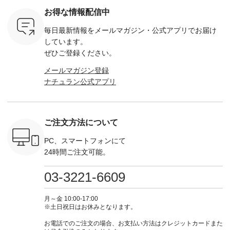
たお客様へ
30716 ] ---------------
¥6,050（税込） ・ダ
続きそうですが 今週
ー ・ブラ
お得な情報配信中
プレゼン
-------------- ▶️ お買
ークブルー ・ブラウ
の新作では、今すぐ
イビー [
い物は写真のタグを
ン ・ブラック ・オ
着られて初秋まで活
GRE-263T-
毎日最新情報をメールマガジン・
公式アプリでお届け
くなり次第
タップ またはプロフ
フホワイト [ 注文番
躍する シアーカーデ
-------------
ます。 こ
ィール
号：COO-263T-
ィガンやベスト、デ
--- ▶️ お買い物は写
しています。
、ぜひお買
（@natulan_official）
31818 ] ---------------
ニムワンピースなど
真のタグを
ぜひご登録ください。
楽しみくだ
からどうぞ 「ナチュ
-------------- ▶️ お買
が登場です！ スタイ
たはプロ
ラン」で 注文番号や
い物は写真のタグを
リスト山口
（@natulan
メールマガジン登録
買い
商品名を検索してみ
タップ またはプロフ
(@natulan_stylist_yama)
からどうぞ 「ナ
ナチュラン公式アプリ
のタグをタ
てくださいね。
ィール
からの 最新の撮影シ
ラン」で 
はプロフィ
#lifewear #fashion
（@natulan_official）
ョット📷では、ニッ
商品名を
ル
#natulan #今日のコ
からどうぞ 「ナチュ
トなどの秋アイテム
てくだ
_official）
ーデ #コーディネー
ラン」で 注文番号や
も登場🫶 楽しみにお
#lifewear
チュ
ト #ファッション #
商品名を検索してみ
待ちくださいね。 --
#natula
ご注文方法について
注文番号や
ナチュラル #日々の
てくださいね。
-------------------------
ーデ #コ
検索してみ
暮らし #暮らしを楽
#lifewear #fashion
-- 今週のご紹介アイ
ト #ファ
さいね。
しむ #シンプルライ
#natulan #今日のコ
テム -------------------
ナチュラル
PC、スマートフォンにて
 #fashion
フ #シンプルコーデ
ーデ #コーディネー
---------- ＜1枚目
暮らし #
24時間ご注文可能。
n #今日のコ
#大人女子 #ベスト #
ト #ファッション #
右・2～3枚目＞
しむ #シ
ーディネー
リネン #重ね着 #着
ナチュラル #日々の
■&yarn コットンシ
フ #シン
ッション #
まわし #Vネック #夏
暮らし #暮らしを楽
アーVネックカーデ
#大人女子
03-3221-6609
 #日々の
コーデ #bluewillow #
しむ #シンプルライ
ィガン ¥7,500（税
ィガン #
暮らしを楽
ブルーウィロウ
フ #シンプルコーデ
込） [ 注文番号：
アーカーデ
ンプルライ
#natulan #ナチュラ
#大人女子 #tシャツ
GRE-263T-30614 ]
ン #夏の
月～金 10:00-17:00
プルコーデ
ン #natulan_official.
コーデ #夏コーデ
＜1枚目左・4～5枚
ーデ #and
※土日祝日はお休みとなります。
#15周年 #
#nopdenod #ノップ
目＞ ■Cassure
ドヤーン 
 #コット
ドゥノッド #natulan
2wayドットブラウ
ルブランド #natu
お電話でのご注文の場合、お支払い方法はクレジットカードまた
#よしいち
#ナチュラン
ス ¥11,990（税込）
#ナチ