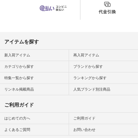
#ナチュラン #日々
の暮らし #暮らしを
楽しむ #シンプルラ
イフ #シンプルコー
デ #大人女子 #夏コ
ーデ #真夏コーデ #
暑さ対策 #コーデ #
リネン
アイテムを探す
#natulan_official.
新入荷アイテム
再入荷アイテム
カテゴリから探す
ブランドから探す
特集一覧から探す
ランキングから探す
リンネル掲載商品
人気ブランド別注商品
ご利用ガイド
はじめての方へ
ご利用ガイド
よくあるご質問
お問い合わせ