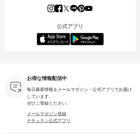
2026/08/01 // ✨✨ナ
ほんのり透ける生地
ラン別注 リブデニム
miu 」か
き、 この
チュラン15周年記念
が、女性らしさを演
ワンピースが登場。
フォーマ
の再入荷が
✨✨ 8月より、
出し、 羽織るだけで
シルエットや素材を
トが仲間入り
。 今回
12,000円（税込）以
今年らしい装いに。
見直し、 さらに魅力
ピースと
10色のカ
上ご購入いただいた
レイヤードスタイル
的になったアイテム
を考え、 
公式アプリ
改めて詳し
お客様へ 人気イラス
が楽しめて、 季節の
を 詳しくご紹介いた
エット、
ます。 限
トレーター、よしい
変わり目に重宝する
します。 モデル身
丁寧に設計。 
を手に入れ
ちひろさん
アイテムです。 モデ
長：164cm / 着用サ
日を心地
だけのチャ
（@chocochop2）
ル身長：168cm -----
イズ：PLUS ---------
る一着に
ひこの機会
描き下ろし 【第2
------------------------
--------------------
た。 モデル身長：
なく！ ▼
弾】レモン柄コット
&yarn -----------------
D*g*y -----------------
164cm ----------------
荷したカラ
ンバッグをプレゼン
------------ ■コットン
------------ ■リブ使い
---------
色） ・コ
ト中です💓 8月にな
シアーVネックカー
デニムワンピース
miu --------
トマト ・
りました☀ 旅行や帰
ディガン ¥7,500（税
¥9,680（税込） ・ネ
--------- ■【慶弔両
モモ ・グ
省、レジャーなど楽
込） ・スモークブル
イビー ・ブラック [
用】ノー
ー ・スミ
しい予定を計画され
ー ・ブラック ・ネ
注文番号：DCO-
ーマルジ
お得な情報配信中
マメ ・レ
ている方も多いかと
イビー [ 注文番号：
264W-30707 ] -------
¥16,50
ルーベリー
思います🌿 今週は、
GRE-263T-30614 ] -
---------------------- ▶️
注文番号
毎日最新情報をメールマガジン・
公式アプリでお届け
----
暑さ本番のこれから
-------------------------
お買い物は写真のタ
262O-31095 
--------
にぴったりな 涼し気
--- ▶️ お買い物は写
グをタップ またはプ
弔両用】
しています。
-------------
なセットアップやワ
真のタグをタップ ま
ロフィール
ボタンフ
ぜひご登録ください。
っと
ンピース、ブラウス
たはプロフィール
（@natulan_official）
ース ¥18
ネンのよく
などが新登場！ そし
（@natulan_official）
からどうぞ 「ナチュ
込） [ 
メールマガジン登録
パンツ
て、大人気「よくば
からどうぞ 「ナチュ
ラン」で 注文番号や
KOA-252W
ナチュラン公式アプリ
込） [ 注
りパンツ」予約販売
ラン」で 注文番号や
商品名を検索してみ
■【慶弔
R-262P-
がスタートしていま
商品名を検索してみ
てくださいね。
な日のボ
す♪ お見逃しなく！
てくださいね。
#lifewear #fashion
インワ
 お買
-------------------------
#lifewear #fashion
#natulan #今日のコ
¥18,70