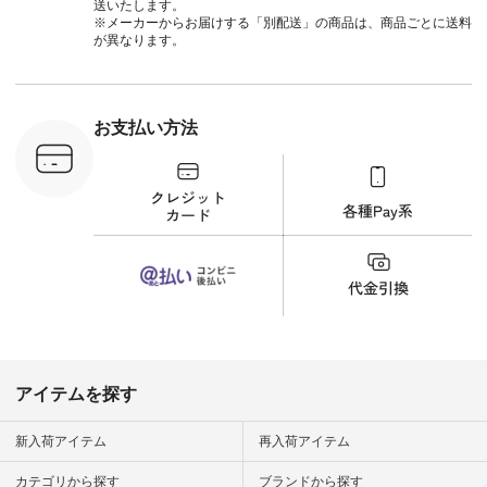
ールカーゴイージー
送いたします。
パンツ ¥11,550（税
※メーカーからお届けする「別配送」の商品は、商品ごとに送料
込） [ 注文番号：
が異なります。
UNL-254P-18377 ]
＜9枚目＞ ■Lintu
Laulu 立体フラワー
刺繍ブラウス
¥8,800（税込） [ 注
お支払い方法
文番号：YCC-263T-
30689 ] ---------------
-------------- ▶️商品詳
細やお買い物は写真
のタグをタップ また
はプロフィール
（@natulan_official）
から 「ナチュラン」
のサイトにアクセス
して 注文番号や商品
名を検索してみてく
ださいね。 #lifewear
#fashion #natulan #
今日のコーデ #コー
ディネート #ファッ
アイテムを探す
ション #ナチュラル
#ナチュラン #日々
の暮らし #暮らしを
新入荷アイテム
再入荷アイテム
楽しむ #シンプルラ
イフ #シンプルコー
カテゴリから探す
ブランドから探す