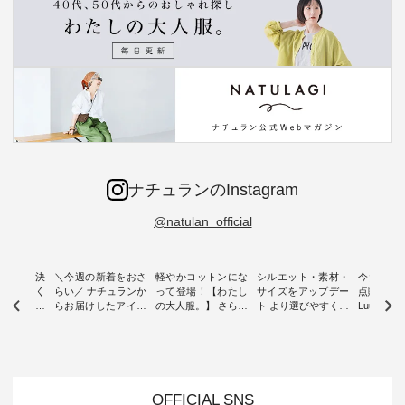
ナチュランのInstagram
@natulan_official
ー再入荷決
＼今週の新着をおさ
軽やかコットンにな
シルエット・素材・
今だけフ
-ire | よく
らい／ ナチュランか
って登場！【わたし
サイズをアップデー
点購入で1
ツ】予約販
らお届けしたアイテ
の大人服。】 さらり
ト より選びやすく【
Luuna m
ムから スタッフが気
と涼し気なシアーカ
D*g*y 】別注リブデ
用ノーカ
もに大きな
になるものをピック
ーディガン ・ 人気
ニムワンピース ・
ット ・ 身に纏うだ
だき、 一
アップ👆 ・ [ This
のシアーカーディガ
心地よく着られるデ
けでほっ
は早々に完
week's NEW
ンが軽くて、 お手入
イリーウェアが人気
地を大切に
 15周年
ARRIVAL ] //
れも簡単なコットン
の 「D*g*y」 より、
ーマル服
くばりパン
2026/07/26 -
素材になりました。
毎年大人気のナチュ
ルブランド「
OFFICIAL SNS