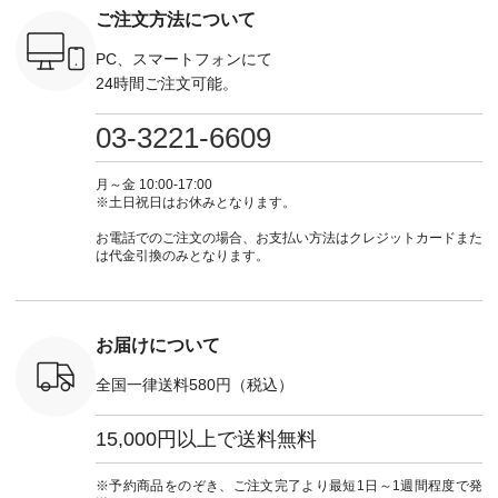
真のタグを
---- 今週のご紹介ア
#natulan #今日のコ
ーデ #コーディネー
注文番号
ご注文方法について
たはプロフ
イテム ----------------
ーデ #コーディネー
ト #ファッション #
252W-22369 ] -
ール
------------- ＜1枚目
ト #ファッション #
ナチュラル #日々の
--------------
_official）
右・2枚目＞ ■ista-
ナチュラル #日々の
暮らし #暮らしを楽
お買い物
PC、スマートフォンにて
チュ
ire もっと選べるリ
暮らし #暮らしを楽
しむ #シンプルライ
グをタップ
24時間ご注文可能。
注文番号や
ネンのよくばりパン
しむ #シンプルライ
フ #シンプルコーデ
ロフ
検索してみ
ツ ¥9,900（税込） [
フ #シンプルコーデ
#大人女子 #ワンピ
（@natulan
さいね。
注文番号：IIR-262P-
#大人女子 #カーデ
ース #デニム #デニ
からどうぞ 「ナ
03-3221-6609
 #fashion
29223 ] ＜1枚目左・
ィガン #羽織り #シ
ムワンピ #別注 #夏
ラン」で 
n #今日のコ
3～4枚目＞ ■so コ
アーカーデ #コット
コーデ #D*g*y #ディ
商品名を
ーディネー
ットンリネンパナマ
ン #夏の羽織 #夏コ
ージーワイ #natulan
てくだ
月～金 10:00-17:00
ッション #
クロス 2wayTライ
ーデ #andyarn #アン
#ナチュラン
#lifewear
※土日祝日はお休みとなります。
 #日々の
ンブラウス
ドヤーン #オリジナ
#natulan_official.
#natula
暮らしを楽
¥7,590（税込） [ 注
ルブランド #natulan
ーデ #コ
お電話でのご注文の場合、お支払い方法はクレジットカードまた
ンプルライ
文番号：CSO-263T-
#ナチュラン
ト #ファ
は代金引換のみとなります。
プルコーデ
31348 ] コットンリ
#natulan_official.
ナチュラル
#パンツ #
ネンパナマクロス
暮らし #
ツ #よく
イージーテーパード
しむ #シ
 #テーパ
パンツ ¥7,590（税
フ #シン
 #限定カ
込） [ 注文番号：
#大人女子
お届けについて
荷 #15周
CSO-263P-31349 ]
マル #ブ
#夏コーデ
＜5～6枚目＞
ーマル #
全国一律送料580円（税込）
re #イスタイ
■&yarn ピンタック
#ワンピー
#natulan
ワンピース
葬祭 #Luu
ュラン
¥12,900（税込） [
ウナミウ 
15,000円以上で送料無料
ficial.
注文番号：MTO-
ルブランド #natu
263W-29752 ] ＜7～
#ナチ
8枚目＞ ■UNPLE ボ
#natulan_of
※予約商品をのぞき、ご注文完了より最短1日～1週間程度で発