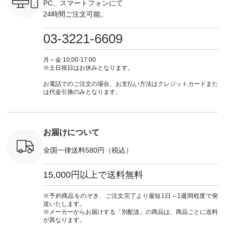
ォレット
しむ #シンプルライ
お買い物は写真のタ
ト #ファッション #
ト #ファ
PC、スマートフォンにて
0（税込） ・
フ #シンプルコーデ
グをタップ またはプ
ナチュラル #日々の
ナチュラル
24時間ご注文可能。
 ・ブルー
#大人女子 #ワンピ
ロフィール
暮らし #暮らしを楽
暮らし #
・ミモザイ
ース #ピンタック #
（@natulan_official）
しむ #シンプルライ
しむ #シ
シルエット
涼やか素材 #夏ワン
からどうぞ 「ナチュ
フ #シンプルコーデ
フ #シン
03-3221-6609
 注文番号：
ピ #夏コーデ
ラン」で 注文番号や
#大人女子 #スカー
#大人女子 
-31607 ]
#andyarn #アンドヤ
商品名を検索してみ
ト #フレアスカート
シャツコー
ミニウォレ
ーン #オリジナルブ
てくださいね。
#チェック柄 #ター
ルシャツ 
月～金 10:00-17:00
790（税込）
ランド #natulan #ナ
#lifewear #fashion
タンチェック #秋色
シャツ #
※土日祝日はお休みとなります。
号：NCO-
チュラン
#natulan #今日のコ
#夏コーデ #Lintu
ャツコーデ
] ■ラテ
#natulan_official.
ーデ #コーディネー
Laulu #リントゥラウ
デ #HEAV
お電話でのご注文の場合、お支払い方法はクレジットカードまた
トート
ト #ファッション #
ル #オリジナルブラ
ブンリー #natulan #
は代金引換のみとなります。
0（税込） [
ナチュラル #日々の
ンド #natulan #ナチ
ナチ
：NCO-
暮らし #暮らしを楽
ュラン
#natulan_of
] ■キー
しむ #シンプルライ
#natulan_official.
,970（税
フ #シンプルコーデ
注文番号：
#大人女子 #フォー
お届けについて
00150 ] -
マル #ブラックフォ
------------
ーマル #ジャケット
全国一律送料580円（税込）
#ワンピース #冠婚
タップ ま
葬祭 #Luunamiu #ル
フィール
ウナミウ #オリジナ
15,000円以上で送料無料
_official）
ルブランド #natulan
チュ
#ナチュラン
注文番号や
#natulan_official.
※予約商品をのぞき、ご注文完了より最短1日～1週間程度で発
検索してみ
送いたします。
さいね。
※メーカーからお届けする「別配送」の商品は、商品ごとに送料
 #fashion
が異なります。