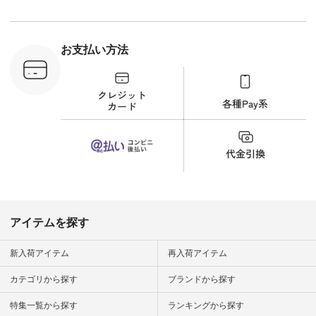
n #今日のコ
ーディネー
ッション #
 #日々の
暮らしを楽
お支払い方法
ンプルライ
プルコーデ
#猫 #猫グ
界猫の日 #
財布 #ポー
カップ #猫
松尾ミユキ
o #アオネコ
n #ナチュラ
official.
アイテムを探す
新入荷アイテム
再入荷アイテム
カテゴリから探す
ブランドから探す
特集一覧から探す
ランキングから探す