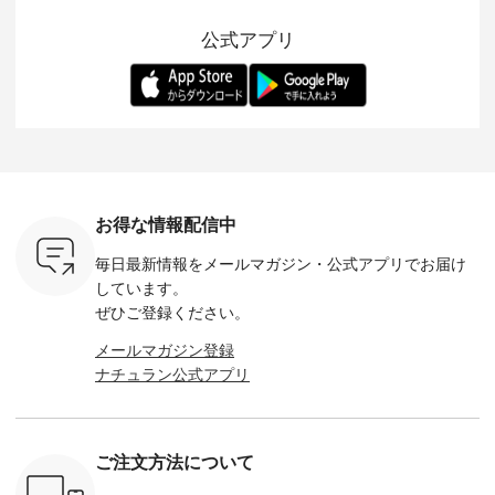
 バッグや
ら夏休みのお出かけ
ピースとのバランス
登場。 真夏にうれし
をあしら
紹介しま
まで、 暑い夏にぴっ
を考え、 丈感やシル
い涼やかさと、 秋を
印象的。 
公式アプリ
たりの新作です。 モ
エット、着心地まで
先取りできる落ち着
装いに、 
-- 松尾ミユキ
デル身長：168cm --
丁寧に設計。 特別な
いた色合いを兼ね備
華やぎを
------------
-------------------------
日を心地よく過ごせ
えたアイテムを、 詳
る一枚です。 
-- &yarn --------------
る一着に仕上げまし
しくご紹介します。
身長：164cm ---
バッグ
--------------- ■ピン
た。 モデル身長：
モデル身長：164cm
-------------
（税込） ・
タックワンピース
164cm ----------------
-------------------------
HEAVENLY -
・Leo ・
¥12,900（税込） ・
------------- Luuna
---- Lintu Laulu -------
-------------
ella [ 注文
ホワイト ・スモーク
miu --------------------
---------------------- ■
ェックシ
-263B-
ブルー ・ネイビー [
--------- ■【慶弔両
タータンチェックギ
フリルネ
注文番号：MTO-
用】ノーカラーフォ
ャザースカート
ーバー ¥1
ットヘアク
263W-29752 ] -------
ーマルジャケット
¥9,900（税込） ・レ
込） ・ホ
お得な情報配信中
,320（税
---------------------- ▶️
¥16,500（税込） [
ッド系 ・グリーン系
ラック 
settes ・
お買い物は写真のタ
注文番号：KOA-
[ 注文番号：MTO-
・オフ [
毎日最新情報をメールマガジン・
公式アプリでお届け
Chloe [ 注
グをタップ またはプ
262O-31095 ] ■【慶
263S-27183 ] --------
DLW-263T-3
EMW-
ロフィール
弔両用】大切な日の
--------------------- ▶️
-------------
しています。
] ■松尾
（@natulan_official）
ボタンフレアワンピ
お買い物は写真のタ
-- ▶️ お買い物は写真
ぜひご登録ください。
キャットハ
からどうぞ 「ナチュ
ース ¥18,700（税
グをタップ またはプ
のタグをタ
マグ ¥
ラン」で 注文番号や
込） [ 注文番号：
ロフィール
はプロ
メールマガジン登録
（税込） ・
商品名を検索してみ
KOA-252W-22368 ]
（@natulan_official）
（@natulan
ナチュラン公式アプリ
Noisettes
てくださいね。
■【慶弔両用】大切
からどうぞ 「ナチュ
からどうぞ 「ナ
・Chloe [
#lifewear #fashion
な日のボウタイAラ
ラン」で 注文番号や
ラン」で 
：EMW-
#natulan #今日のコ
インワンピース
商品名を検索してみ
商品名を
------
ーデ #コーディネー
¥18,700（税込） [
てくださいね。
てくだ
--------
ト #ファッション #
注文番号：KOA-
#lifewear #fashion
#lifewear
ご注文方法について
-----------
ナチュラル #日々の
252W-22369 ] -------
#natulan #今日のコ
#natula
がま口
暮らし #暮らしを楽
---------------------- ▶️
ーデ #コーディネー
ーデ #コ