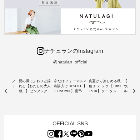
ナチュランのInstagram
@natulan_official
ミユキ／
夏の風にふわりと揺
今だけフォーマル2
真夏から楽しめる秋
【 HEAV
 】ねこモチ
れる【わたしの大人
点購入で10%OFF【
色チェック【Lintu
やかに華
雑貨 ・ 8
服。】 ピンタックワ
Luuna miu 】慶弔両
Laulu】タータンチ
ルネック
「世界猫の
ンピース ・ 軽やか
用ノーカラージャケ
ェックギャザースカ
ー ・ 天然素材を生
、 愛らし
なワンピーススタイ
ット ・ 身に纏うだ
ート ・ ゆったりと
かしたナ
チーフのア
ルを楽しめるのは、
けでほっとする着心
した着心地の大人の
タイル
。 ナチ
夏のおしゃれの醍醐
地を大切にした フォ
日常着を提案する、
「HEAV
も人気の
味。 今回ご紹介する
ーマル服のオリジナ
ナチュランオリジナ
ら、 新作
（松尾ミユ
のは 袖を通すだけで
ルブランド「 Luuna
ルブランド「 Lintu
ーが届きま
OFFICIAL SNS
」と
ちょっとひんやり、
miu 」から、 新たに
Laulu 」から、 季節
んのり透
co」から、
見た目にも涼し気な
フォーマルジャケッ
をまたいで穿けるチ
涼やかな生
るだけで気
ワンピース。 日常か
トが仲間入り。 ワン
ェックスカートが新
んわりと