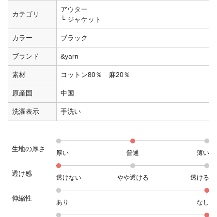
アウター
カテゴリ
ジャケット
カラー
ブラック
ブランド
&yarn
素材
コットン80％ 麻20％
原産国
中国
洗濯表示
手洗い
生地の厚さ
厚い
普通
薄い
透け感
透けない
やや透ける
透ける
伸縮性
あり
なし