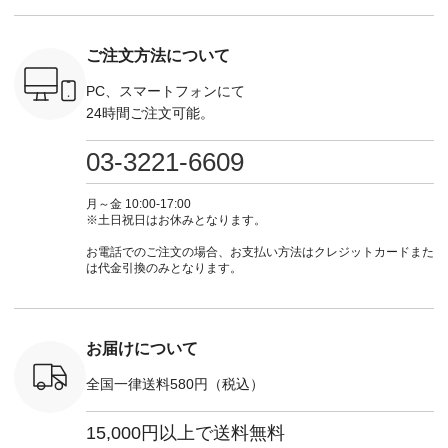
：EMW-
#natulan #今日のコ
インワンピース
商品名を検索してみ
商品名を
------
ーデ #コーディネー
¥18,700（税込） [
てくださいね。
てくだ
--------
ト #ファッション #
注文番号：KOA-
#lifewear #fashion
#lifewear
ご注文方法について
-----------
ナチュラル #日々の
252W-22369 ] -------
#natulan #今日のコ
#natula
がま口
暮らし #暮らしを楽
---------------------- ▶️
ーデ #コーディネー
ーデ #コ
ォレット
しむ #シンプルライ
お買い物は写真のタ
ト #ファッション #
ト #ファ
PC、スマートフォンにて
0（税込） ・
フ #シンプルコーデ
グをタップ またはプ
ナチュラル #日々の
ナチュラル
24時間ご注文可能。
 ・ブルー
#大人女子 #ワンピ
ロフィール
暮らし #暮らしを楽
暮らし #
・ミモザイ
ース #ピンタック #
（@natulan_official）
しむ #シンプルライ
しむ #シ
シルエット
涼やか素材 #夏ワン
からどうぞ 「ナチュ
フ #シンプルコーデ
フ #シン
03-3221-6609
 注文番号：
ピ #夏コーデ
ラン」で 注文番号や
#大人女子 #スカー
#大人女子 
-31607 ]
#andyarn #アンドヤ
商品名を検索してみ
ト #フレアスカート
シャツコー
ミニウォレ
ーン #オリジナルブ
てくださいね。
#チェック柄 #ター
ルシャツ 
月～金 10:00-17:00
790（税込）
ランド #natulan #ナ
#lifewear #fashion
タンチェック #秋色
シャツ #
※土日祝日はお休みとなります。
号：NCO-
チュラン
#natulan #今日のコ
#夏コーデ #Lintu
ャツコーデ
] ■ラテ
#natulan_official.
ーデ #コーディネー
Laulu #リントゥラウ
デ #HEAV
お電話でのご注文の場合、お支払い方法はクレジットカードまた
トート
ト #ファッション #
ル #オリジナルブラ
ブンリー #natulan #
は代金引換のみとなります。
0（税込） [
ナチュラル #日々の
ンド #natulan #ナチ
ナチ
：NCO-
暮らし #暮らしを楽
ュラン
#natulan_of
] ■キー
しむ #シンプルライ
#natulan_official.
,970（税
フ #シンプルコーデ
注文番号：
#大人女子 #フォー
お届けについて
00150 ] -
マル #ブラックフォ
------------
ーマル #ジャケット
全国一律送料580円（税込）
#ワンピース #冠婚
タップ ま
葬祭 #Luunamiu #ル
フィール
ウナミウ #オリジナ
15,000円以上で送料無料
_official）
ルブランド #natulan