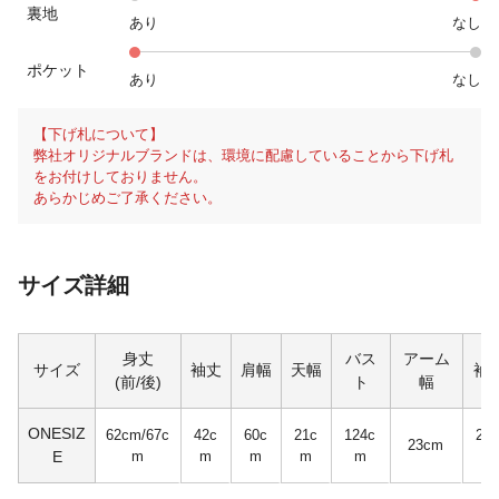
裏地
あり
なし
ポケット
あり
なし
【下げ札について】
弊社オリジナルブランドは、環境に配慮していることから下げ札
をお付けしておりません。
あらかじめご了承ください。
サイズ詳細
身丈
バス
アーム
サイズ
袖丈
肩幅
天幅
袖
(前/後)
ト
幅
ONESIZ
62cm/67c
42c
60c
21c
124c
22c
23cm
E
m
m
m
m
m
m