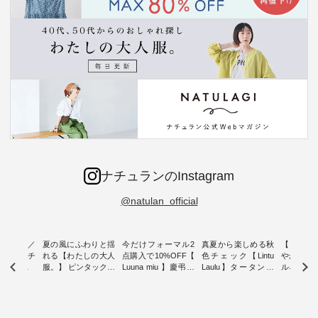
ナチュランのInstagram
@natulan_official
ミユキ／
夏の風にふわりと揺
今だけフォーマル2
真夏から楽しめる秋
【 HEAV
 】ねこモチ
れる【わたしの大人
点購入で10%OFF【
色チェック【Lintu
やかに華
雑貨 ・ 8
服。】 ピンタックワ
Luuna miu 】慶弔両
Laulu】タータンチ
ルネック
「世界猫の
ンピース ・ 軽やか
用ノーカラージャケ
ェックギャザースカ
ー ・ 天然素材を生
、 愛らし
なワンピーススタイ
ット ・ 身に纏うだ
ート ・ ゆったりと
かしたナ
チーフのア
ルを楽しめるのは、
けでほっとする着心
した着心地の大人の
タイル
。 ナチ
夏のおしゃれの醍醐
地を大切にした フォ
日常着を提案する、
「HEAV