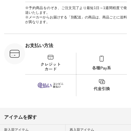
チュ
#ナチュラン
注文番号や
#natulan_official.
※予約商品をのぞき、ご注文完了より最短1日～1週間程度で発
検索してみ
送いたします。
さいね。
※メーカーからお届けする「別配送」の商品は、商品ごとに送料
 #fashion
が異なります。
n #今日のコ
ーディネー
ッション #
 #日々の
暮らしを楽
お支払い方法
ンプルライ
プルコーデ
#猫 #猫グ
界猫の日 #
財布 #ポー
カップ #猫
松尾ミユキ
o #アオネコ
n #ナチュラ
official.
アイテムを探す
新入荷アイテム
再入荷アイテム