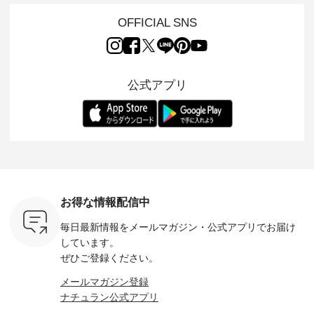
も人気の
味。 今回ご紹介する
ーマル服のオリジナ
ナチュランオリジナ
ら、 新作
（松尾ミユ
のは 袖を通すだけで
ルブランド「 Luuna
ルブランド「 Lintu
ーが届きま
OFFICIAL SNS
」と
ちょっとひんやり、
miu 」から、 新たに
Laulu 」から、 季節
んのり透
co」から、
見た目にも涼し気な
フォーマルジャケッ
をまたいで穿けるチ
涼やかな生
るだけで気
ワンピース。 日常か
トが仲間入り。 ワン
ェックスカートが新
んわりと
 バッグや
ら夏休みのお出かけ
ピースとのバランス
登場。 真夏にうれし
をあしら
紹介しま
まで、 暑い夏にぴっ
を考え、 丈感やシル
い涼やかさと、 秋を
印象的。 
公式アプリ
たりの新作です。 モ
エット、着心地まで
先取りできる落ち着
装いに、 
-- 松尾ミユキ
デル身長：168cm --
丁寧に設計。 特別な
いた色合いを兼ね備
華やぎを
------------
-------------------------
日を心地よく過ごせ
えたアイテムを、 詳
る一枚です。 
-- &yarn --------------
る一着に仕上げまし
しくご紹介します。
身長：164cm ---
バッグ
--------------- ■ピン
た。 モデル身長：
モデル身長：164cm
-------------
（税込） ・
タックワンピース
164cm ----------------
-------------------------
HEAVENLY -
・Leo ・
¥12,900（税込） ・
------------- Luuna
---- Lintu Laulu -------
-------------
ella [ 注文
ホワイト ・スモーク
miu --------------------
---------------------- ■
ェックシ
-263B-
ブルー ・ネイビー [
--------- ■【慶弔両
タータンチェックギ
フリルネ
注文番号：MTO-
用】ノーカラーフォ
ャザースカート
ーバー ¥1
ットヘアク
263W-29752 ] -------
ーマルジャケット
¥9,900（税込） ・レ
込） ・ホ
お得な情報配信中
,320（税
---------------------- ▶️
¥16,500（税込） [
ッド系 ・グリーン系
ラック 
settes ・
お買い物は写真のタ
注文番号：KOA-
[ 注文番号：MTO-
・オフ [
毎日最新情報をメールマガジン・
公式アプリでお届け
Chloe [ 注
グをタップ またはプ
262O-31095 ] ■【慶
263S-27183 ] --------
DLW-263T-3
EMW-
ロフィール
弔両用】大切な日の
--------------------- ▶️
-------------
しています。
] ■松尾
（@natulan_official）
ボタンフレアワンピ
お買い物は写真のタ
-- ▶️ お買い物は写真
ぜひご登録ください。
キャットハ
からどうぞ 「ナチュ
ース ¥18,700（税
グをタップ またはプ
のタグをタ
マグ ¥
ラン」で 注文番号や
込） [ 注文番号：
ロフィール
はプロ
メールマガジン登録
（税込） ・
商品名を検索してみ
KOA-252W-22368 ]
（@natulan_official）
（@natulan
ナチュラン公式アプリ
Noisettes
てくださいね。
■【慶弔両用】大切
からどうぞ 「ナチュ
からどうぞ 「ナ
・Chloe [
#lifewear #fashion
な日のボウタイAラ
ラン」で 注文番号や
ラン」で 