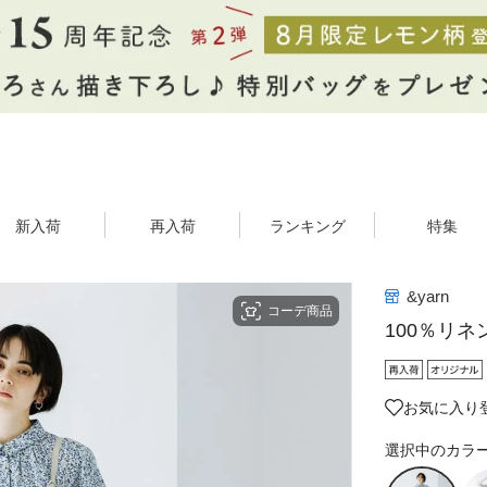
新入荷
再入荷
ランキング
特集
&yarn
コーデ商品
100％リ
お気に入り登
選択中のカラ