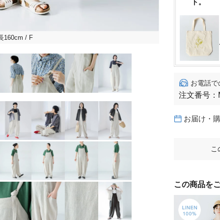
ト。
長160cm
/ F
お電話で
注文番号：
お届け・
こ
この商品を