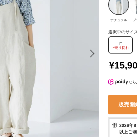
ナチュラル
ブ
選択中のサイ
F
×売り切れ
¥15,9
なら
販売開
2026年
以上ご