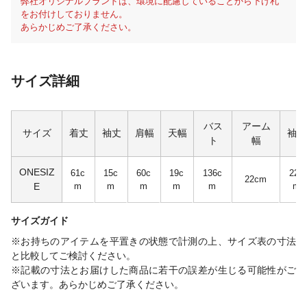
弊社オリジナルブランドは、環境に配慮していることから下げ札
をお付けしておりません。
あらかじめご了承ください。
サイズ詳細
バス
アーム
サイズ
着丈
袖丈
肩幅
天幅
袖幅
ト
幅
ONESIZ
61c
15c
60c
19c
136c
22c
22cm
E
m
m
m
m
m
m
サイズガイド
※お持ちのアイテムを平置きの状態で計測の上、サイズ表の寸法
と比較してご検討ください。
※記載の寸法とお届けした商品に若干の誤差が生じる可能性がご
ざいます。あらかじめご了承ください。