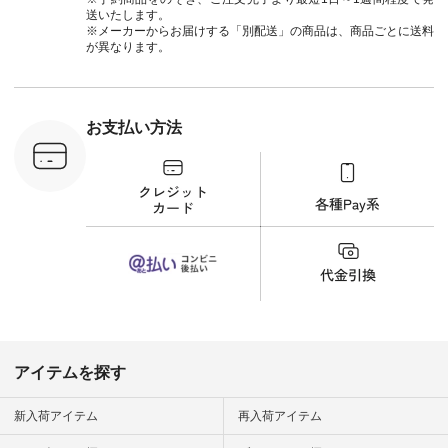
#natulan_official.
に、 ビスチェを重ね
ト #サロ
送いたします。
てトレンド感をプラ
ツ #ボー
※メーカーからお届けする「別配送」の商品は、商品ごとに送料
スしました。 --------
#夏コーデ #
が異なります。
--------------------- ③
#アン
スタッフ：uruma /
#natula
身長160cm ▼スタッ
ン #natulan_
フコメント カジュア
ルなイメージでした
お支払い方法
が、 きれいめにもマ
ッチするという意外
な一面を発見できま
した！ 腰周りが気に
なってスカートをは
くことが多いのです
が、 これなら自然に
体型もカバーしてく
れるので スカート派
の方にもおすすめし
たい一本です。 -----
------------------------
▶️商品詳細やお買い
物は写真のタグをタ
ップ またはプロフィ
アイテムを探す
ール
（@natulan_official）
から 「ナチュラン」
新入荷アイテム
再入荷アイテム
のサイトにアクセス
して 注文番号や商品