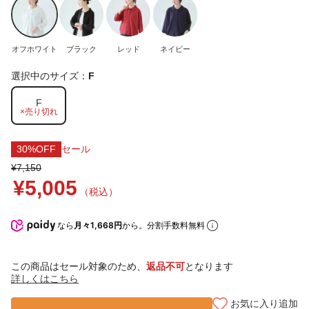
オフホワイト
ブラック
レッド
ネイビー
選択中のサイズ：
F
F
×売り切れ
30%OFF
セール
¥7,150
¥5,005
（税込）
なら
月々1,668円
から。分割手数料無料
この商品はセール対象のため、
返品不可
となります
詳しくはこちら
お気に入り追加