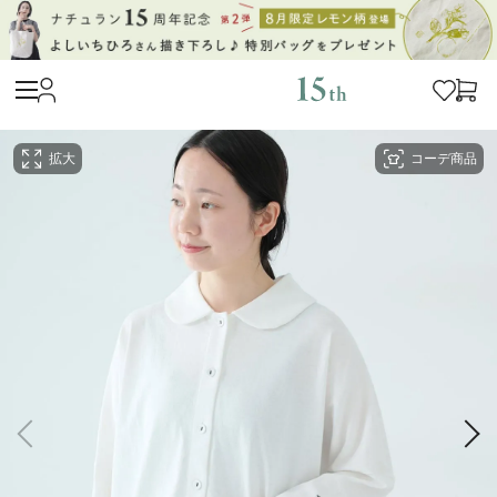
拡大
コーデ商品