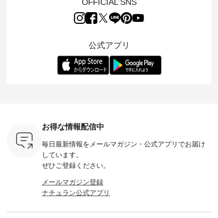
OFFICIAL SNS
両立した、
風合いを持つ パナマ
んのり透け感のある
15周年記念アイテム
れど、 合
ーゴイージ
織で仕立てた、
涼やかな生地に、 ふ
「もっと選べるリネ
ナーが難
のご紹介。
2wayブラウスとイ
んわりとしたフリル
ンのよくばりパン
うお客様
るコットン
ージーテーパードパ
をあしらった襟元が
ツ」 をスタッフが着
えして、 
体的なフォ
ンツをご紹介しま
印象的。 シンプルな
用してみました🌿 身
ンサロペ
公式アプリ
、 カジュ
す。 コットンリネン
装いに、 さりげない
長ごとのサイズ感や
ダープル
らも大人ら
のさらりとした肌ざ
華やぎを添えてくれ
着用感など、 ぜひ参
セットでご
テムです。
わりで、 汗ばむ季節
る一枚です。 モデル
考にしてみてくださ
チュラル
：165cm
にも心地よく、 単品
身長：164cm --------
いね。 ＝＝＝＝＝＝
のサロペッ
------------
でもセットアップで
---------------------
＝＝＝＝＝
ルー・ピ
-----------
も楽しめる2つのア
HEAVENLY -----------
8/10（月）AM9:59ま
ックのプ
----- ■ボ
イテムです。 --------
------------------ ■チ
で🎫 ＼涼しいリネン
を組み合わ
ゴイージー
--------------------- so
ェックシャーリング
服ウィーク開催中⏰
6セット
1,550（税
-------------------------
フリルネックプルオ
／ 対象のリネン
す。 販売は8月10日
ーキ ・ブ
---- ■コットンリネ
ーバー ¥12,650（税
100％アイテムを合
までの期
ベージュ [
ンパナマクロス
込） ・ホワイト×ブ
計5,000円以上ご購
す。 ぜひ
お得な情報配信中
：UNL-
2wayTラインブラウ
ラック ・ネイビー
入いただくと 使える
覧ください。 
------
ス ¥7,590（税込）
・オフ [ 注文番号：
【送料無料】クーポ
身長：160c
毎日最新情報をメールマガジン・
公式アプリでお届け
-------- ▶️
・グレー ・タータン
DLW-263T-30714 ] --
ンをプレゼント中◎
-------------
は写真のタ
チェック ・ナチュラ
-------------------------
＝＝＝＝＝＝＝＝＝
---- &yarn 
しています。
 またはプ
ル ・チャコール [ 注
-- ▶️ お買い物は写真
＝＝ ▼今週の「スタ
---------------
ぜひご登録ください。
ィール
文番号：CSO-263T-
のタグをタップ また
ッフコーディネー
わず決ま
_official）
31348 ] ■コットンリ
はプロフィール
ト」着用アイテム ■
ーT×サロ
メールマガジン登録
チュ
ネンパナマクロス
（@natulan_official）
もっと選べるリネン
ト ¥19,
ナチュラン公式アプリ
注文番号や
イージーテーパード
からどうぞ 「ナチュ
のよくばりパンツ
＜8月10日 
検索してみ
パンツ ¥7,590（税
ラン」で 注文番号や
¥9,900（税込） ・モ
で上記【1
さいね。
込） ・グレー ・タ
商品名を検索してみ
モ ・コーヒー ・ク
タイムセ
 #fashion
ータンチェック ・ナ
てくださいね。
ロマメ [ 注文番号：
・ブルー