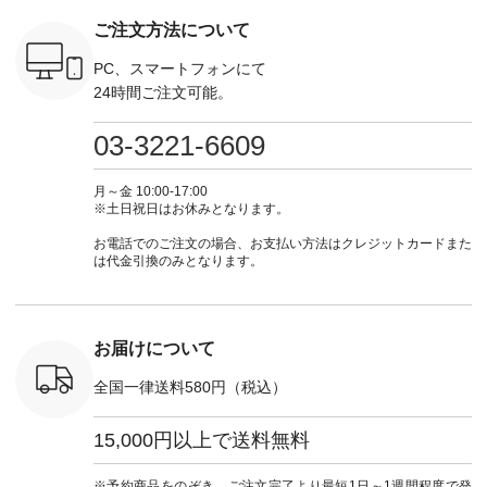
n #今日のコ
チュラル ・チャコー
#lifewear #fashion
IIR-262P-29223 ] ----
ル ・ピン
ご注文方法について
ーディネー
ル [ 注文番号：
#natulan #今日のコ
-------------------------
ラル ・ブ
ッション #
CSO-263P-31349 ] -
ーデ #コーディネー
①スタッフ：koishi /
チュラル 
 #日々の
-------------------------
ト #ファッション #
身長155cm ▼スタッ
ブラック 
PC、スマートフォンにて
暮らしを楽
--- ▶️ お買い物は写
ナチュラル #日々の
フコメント 上ほどよ
ブラック 
24時間ご注文可能。
ンプルライ
真のタグをタップ ま
暮らし #暮らしを楽
い厚みのリネンで軽
×ブラック
プルコーデ
たはプロフィール
しむ #シンプルライ
いのに透けないのは
号：MTO
 #パンツ
（@natulan_official）
フ #シンプルコーデ
嬉しいです。 暑い夏
31965 ] ---------------
03-3221-6609
カーゴパン
からどうぞ 「ナチュ
#大人女子 #シャツ #
もこれだったら涼し
-------------- ▶️
ゴパンツコ
ラン」で 注文番号や
シャツコーデ #フリ
く過ごせますね♪ ピ
い物は写
夏コーデ
商品名を検索してみ
ルシャツ #チェック
ンク×ピンクの組み
タップ ま
月～金 10:00-17:00
 #アンプル
てくださいね。
シャツ #チェックシ
合わせにしたかった
ィ
※土日祝日はお休みとなります。
n #ナチュラ
#lifewear #fashion
ャツコーデ #夏コー
ので、 ピンクのボー
（@natulan
official.
#natulan #今日のコ
デ #HEAVENLY #ヘ
ダーをシアーブラウ
からどうぞ 「ナ
お電話でのご注文の場合、お支払い方法はクレジットカードまた
ーデ #コーディネー
ブンリー #natulan #
スのインナーに合わ
ラン」で 
は代金引換のみとなります。
ト #ファッション #
ナチュラン
せてみました。 -----
商品名を
ナチュラル #日々の
#natulan_official.
------------------------
てくだ
暮らし #暮らしを楽
②スタッフ：sk / 身
#lifewear
しむ #シンプルライ
長150cm ▼スタッフ
#natula
フ #シンプルコーデ
コメント ウエストが
ーデ #コ
お届けについて
#大人女子 #ブラウ
ゴムでしっかりと留
ト #ファ
ス #パンツ #コット
まっているので、 安
ナチュラル
全国一律送料580円（税込）
ンリネン #パマナク
心してはくことがで
暮らし #
ロス #パマナ織り #
きます♪ ボトムスが
しむ #シ
セットアップ #涼コ
ちょっと暗い色味な
フ #シン
15,000円以上で送料無料
ーデ #夏コーデ #so
のでトップスは明る
#大人女子
#エスオー #natulan
い色を。 シンプルに
ットコーデ
#ナチュラン
なりすぎないよう
ーコーデ 
※予約商品をのぞき、ご注文完了より最短1日～1週間程度で発