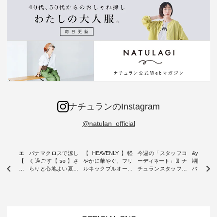
ナチュランのInstagram
@natulan_official
ーブシルエ
パナマクロスで涼し
【 HEAVENLY 】軽
今週の「スタッフコ
&yarn 9th
効いた【
く過ごす【 so 】さ
やかに華やぐ、フリ
ーディネート」👖 ナ
期間限定 
 】ボールカ
らりと心地よい夏コ
ルネックプルオーバ
チュランスタッフの
バー×サ
ジーパンツ
ーデ ・ 毎日の“とっ
ー ・ 天然素材を生
リアルなコーディネ
ット ・ ナチュラン
ても”になれる、 ス
かしたナチュラルス
ートをご紹介します
オリジナ
ルな服を提
タンダードな服を提
タイルで人気の
♪ 今回は、8/1に再入
「&yarn
NPLE 」
案する「so（エスオ
「HEAVENLY」か
荷し、 すでに残りわ
げさまで
やかなはき
ー）」。 今回は、独
ら、 新作プルオーバ
ずかとなっている大
えました。 「サ
れいなシル
特の凹凸と軽やかな
ーが届きました。 ほ
人気の ナチュラン
ットを着