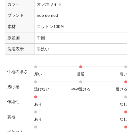
カラー
オフホワイト
ブランド
nop de nod
素材
コットン100％
原産国
中国
洗濯表示
手洗い
生地の厚さ
厚い
普通
薄い
透け感
透けない
やや透ける
透ける
伸縮性
あり
なし
裏地
あり
なし
ポケット