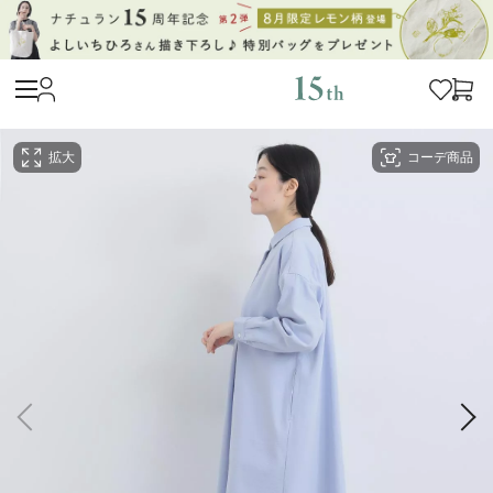
拡大
コーデ商品