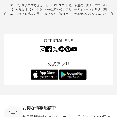
ーブシルエ
パナマクロスで涼し
【 HEAVENLY 】軽
今週の「スタッフコ
&yarn 9th
効いた【
く過ごす【 so 】さ
やかに華やぐ、フリ
ーディネート」👖 ナ
期間限定 
 】ボールカ
らりと心地よい夏コ
ルネックプルオーバ
チュランスタッフの
バー×サ
ジーパンツ
ーデ ・ 毎日の“とっ
ー ・ 天然素材を生
リアルなコーディネ
ット ・ ナチュラン
ても”になれる、 ス
かしたナチュラルス
ートをご紹介します
オリジナ
ルな服を提
タンダードな服を提
タイルで人気の
♪ 今回は、8/1に再入
「&yarn
NPLE 」
案する「so（エスオ
「HEAVENLY」か
荷し、 すでに残りわ
げさまで
やかなはき
ー）」。 今回は、独
ら、 新作プルオーバ
ずかとなっている大
えました。 「サ
れいなシル
特の凹凸と軽やかな
ーが届きました。 ほ
人気の ナチュラン
ットを着
OFFICIAL SNS
両立した、
風合いを持つ パナマ
んのり透け感のある
15周年記念アイテム
れど、 合
ーゴイージ
織で仕立てた、
涼やかな生地に、 ふ
「もっと選べるリネ
ナーが難
のご紹介。
2wayブラウスとイ
んわりとしたフリル
ンのよくばりパン
うお客様
るコットン
ージーテーパードパ
をあしらった襟元が
ツ」 をスタッフが着
えして、 
体的なフォ
ンツをご紹介しま
印象的。 シンプルな
用してみました🌿 身
ンサロペ
公式アプリ
、 カジュ
す。 コットンリネン
装いに、 さりげない
長ごとのサイズ感や
ダープル
らも大人ら
のさらりとした肌ざ
華やぎを添えてくれ
着用感など、 ぜひ参
セットでご
テムです。
わりで、 汗ばむ季節
る一枚です。 モデル
考にしてみてくださ
チュラル
：165cm
にも心地よく、 単品
身長：164cm --------
いね。 ＝＝＝＝＝＝
のサロペッ
------------
でもセットアップで
---------------------
＝＝＝＝＝
ルー・ピ
-----------
も楽しめる2つのア
HEAVENLY -----------
8/10（月）AM9:59ま
ックのプ
----- ■ボ
イテムです。 --------
------------------ ■チ
で🎫 ＼涼しいリネン
を組み合わ
ゴイージー
--------------------- so
ェックシャーリング
服ウィーク開催中⏰
6セット
1,550（税
-------------------------
フリルネックプルオ
／ 対象のリネン
す。 販売は8月10日
ーキ ・ブ
---- ■コットンリネ
ーバー ¥12,650（税
100％アイテムを合
までの期
ベージュ [
ンパナマクロス
込） ・ホワイト×ブ
計5,000円以上ご購
す。 ぜひ
お得な情報配信中
：UNL-
2wayTラインブラウ
ラック ・ネイビー
入いただくと 使える
覧ください。 
------
ス ¥7,590（税込）
・オフ [ 注文番号：
【送料無料】クーポ
身長：160c
毎日最新情報をメールマガジン・
公式アプリでお届け