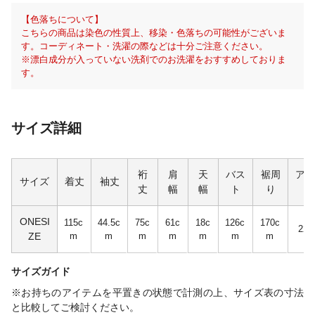
【色落ちについて】
こちらの商品は染色の性質上、移染・色落ちの可能性がございま
す。コーディネート・洗濯の際などは十分ご注意ください。
※漂白成分が入っていない洗剤でのお洗濯をおすすめしておりま
す。
サイズ詳細
裄
肩
天
バス
裾周
アー
サイズ
着丈
袖丈
丈
幅
幅
ト
り
幅
ONESI
115c
44.5c
75c
61c
18c
126c
170c
22c
ZE
m
m
m
m
m
m
m
サイズガイド
※お持ちのアイテムを平置きの状態で計測の上、サイズ表の寸法
と比較してご検討ください。