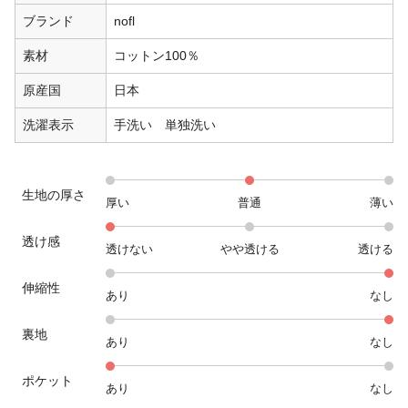
ブランド
nofl
素材
コットン100％
原産国
日本
洗濯表示
手洗い 単独洗い
生地の厚さ
厚い
普通
薄い
透け感
透けない
やや透ける
透ける
伸縮性
あり
なし
裏地
あり
なし
ポケット
あり
なし