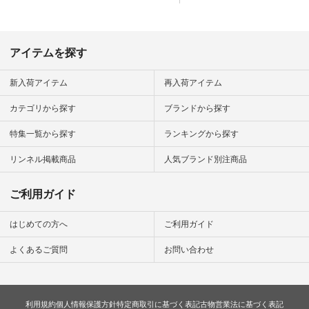
たい一本です。 -----
------------------------
▶️商品詳細やお買い
物は写真のタグをタ
ップ またはプロフィ
アイテムを探す
ール
（@natulan_official）
から 「ナチュラン」
新入荷アイテム
再入荷アイテム
のサイトにアクセス
して 注文番号や商品
カテゴリから探す
ブランドから探す
名を検索してみてく
ださいね。 #lifewear
特集一覧から探す
ランキングから探す
#fashion #natulan #
今日のコーデ #コー
ディネート #ファッ
リンネル掲載商品
人気ブランド別注商品
ション #ナチュラル
#ナチュラン #日々
の暮らし #暮らしを
ご利用ガイド
楽しむ #シンプルラ
イフ #シンプルコー
デ #大人女子 #スタ
はじめての方へ
ご利用ガイド
ッフ着用 #大人カジ
ュアル
よくあるご質問
お問い合わせ
#natulan_official.
利用規約
個人情報保護方針
特定商取引に基づく表記
古物営業法に基づく表記