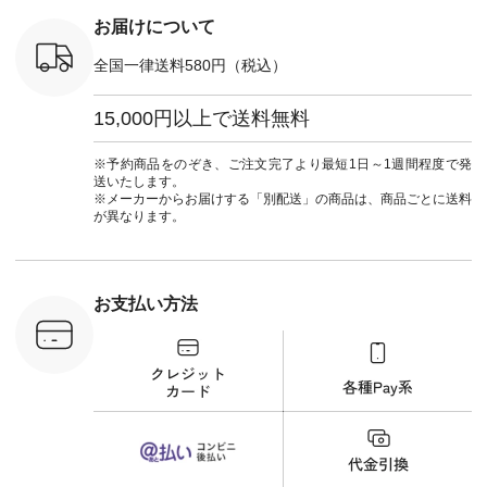
しむ #シンプルライ
長150cm ▼スタッフ
#natula
フ #シンプルコーデ
コメント ウエストが
ーデ #コ
お届けについて
#大人女子 #ブラウ
ゴムでしっかりと留
ト #ファ
ス #パンツ #コット
まっているので、 安
ナチュラル
全国一律送料580円（税込）
ンリネン #パマナク
心してはくことがで
暮らし #
ロス #パマナ織り #
きます♪ ボトムスが
しむ #シ
セットアップ #涼コ
ちょっと暗い色味な
フ #シン
15,000円以上で送料無料
ーデ #夏コーデ #so
のでトップスは明る
#大人女子
#エスオー #natulan
い色を。 シンプルに
ットコーデ
#ナチュラン
なりすぎないよう
ーコーデ 
※予約商品をのぞき、ご注文完了より最短1日～1週間程度で発
#natulan_official.
に、 ビスチェを重ね
ト #サロ
送いたします。
てトレンド感をプラ
ツ #ボー
※メーカーからお届けする「別配送」の商品は、商品ごとに送料
スしました。 --------
#夏コーデ #
が異なります。
--------------------- ③
#アン
スタッフ：uruma /
#natula
身長160cm ▼スタッ
ン #natulan_
フコメント カジュア
ルなイメージでした
お支払い方法
が、 きれいめにもマ
ッチするという意外
な一面を発見できま
した！ 腰周りが気に
なってスカートをは
くことが多いのです
が、 これなら自然に
体型もカバーしてく
れるので スカート派
の方にもおすすめし