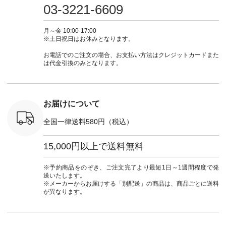
R-262P-
エロー ・シルエット
ース #デニム #デニ
からどうぞ 「ナチュ
フ #シン
03-3221-6609
ブルー [ 注文番号：
ムワンピ #別注 #夏
ラン」で 注文番号や
#大人女子
 ■so コ
NCO-262C-31607 ]
コーデ #D*g*y #ディ
商品名を検索してみ
ト #フレ
ネンパナマ
■がま口 ミニウォレ
ージーワイ #natulan
てくださいね。
#チェック
月～金 10:00-17:00
wayTライ
ット ¥9,790（税込）
#ナチュラン
#lifewear #fashion
タンチェッ
※土日祝日はお休みとなります。
ラウス
[ 注文番号：NCO-
#natulan_official.
#natulan #今日のコ
#夏コーデ 
税込） [ 注
242C-08057 ] ■ラテ
ーデ #コーディネー
Laulu 
お電話でのご注文の場合、お支払い方法はクレジットカードまた
O-263T-
ィストート
ト #ファッション #
ル #オリ
は代金引換のみとなります。
¥12,980（税込） [
ナチュラル #日々の
ンド #natulan #ナチ
マクロス
注文番号：NCO-
暮らし #暮らしを楽
ュ
テーパード
262B-31610 ] ■キー
しむ #シンプルライ
#natulan_of
,590（税
カバー ¥2,970（税
フ #シンプルコーデ
注文番号：
込） [ 注文番号：
#大人女子 #フォー
お届けについて
-31349 ]
NCO-222C-00150 ] -
マル #ブラックフォ
6枚目＞
-------------------------
ーマル #ジャケット
全国一律送料580円（税込）
 ピンタック
--- ▶️ お買い物は写
#ワンピース #冠婚
ピース
真のタグをタップ ま
葬祭 #Luunamiu #ル
0（税込） [
たはプロフィール
ウナミウ #オリジナ
15,000円以上で送料無料
：MTO-
（@natulan_official）
ルブランド #natulan
] ＜7～
からどうぞ 「ナチュ
#ナチュラン
UNPLE ボ
ラン」で 注文番号や
#natulan_official.
※予約商品をのぞき、ご注文完了より最短1日～1週間程度で発
ゴイージー
商品名を検索してみ
送いたします。
1,550（税
てくださいね。
※メーカーからお届けする「別配送」の商品は、商品ごとに送料
注文番号：
#lifewear #fashion
が異なります。
-18377 ]
#natulan #今日のコ
■Lintu
ーデ #コーディネー
立体フラワー
ト #ファッション #
ラウス
ナチュラル #日々の