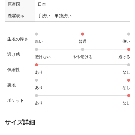
原産国
日本
洗濯表示
手洗い 単独洗い
生地の厚さ
厚い
普通
薄い
透け感
透けない
やや透ける
透ける
伸縮性
あり
なし
裏地
あり
なし
ポケット
あり
なし
サイズ詳細