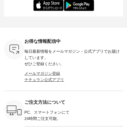
ろさん
-------------------------
長：164cm / 着用サ
日を心地よく過ごせ
えたアイテ
ochop2）
---- ■松尾ミユキ
イズ：PLUS ---------
る一着に仕上げまし
しくご紹
し 【第2
シアーバッグ
--------------------
た。 モデル身長：
モデル身長
ン柄コット
¥3,080（税込） ・
D*g*y -----------------
164cm ----------------
-------------
をプレゼン
Momo ・Leo ・
------------ ■リブ使い
------------- Luuna
---- Lintu L
にな
Maron ・Stella [ 注文
デニムワンピース
miu --------------------
-------------
 旅行や帰
番号：EMW-263B-
¥9,680（税込） ・ネ
--------- ■【慶弔両
タータン
ャーなど楽
31376 ] ■松尾ミユ
イビー ・ブラック [
用】ノーカラーフォ
ャザー
を計画され
キ キャットヘアク
注文番号：DCO-
ーマルジャケット
¥9,900
お得な情報配信中
も多いかと
リップ ¥1,320（税
264W-30707 ] -------
¥16,500（税込） [
ッド系 ・
は、
込） ・Noisettes ・
---------------------- ▶️
注文番号：KOA-
[ 注文番
毎日最新情報をメールマガジン・
公式アプリでお届け
のこれから
Pepper ・Chloe [ 注
お買い物は写真のタ
262O-31095 ] ■【慶
263S-27183 ] --
な 涼し気
文番号：EMW-
グをタップ またはプ
弔両用】大切な日の
-------------
しています。
アップやワ
262A-31375 ] ■松尾
ロフィール
ボタンフレアワンピ
お買い物
ぜひご登録ください。
、ブラウス
ミユキ キャットハ
（@natulan_official）
ース ¥18,700（税
グをタップ
！ そし
ンドルマグ ¥
からどうぞ 「ナチュ
込） [ 注文番号：
ロフ
メールマガジン登録
気「よくば
¥1,650（税込） ・
ラン」で 注文番号や
KOA-252W-22368 ]
（@natulan
ナチュラン公式アプリ
」予約販売
Pumpkin ・Noisettes
商品名を検索してみ
■【慶弔両用】大切
からどうぞ 「ナ
トしていま
・Pepper ・Chloe [
てくださいね。
な日のボウタイAラ
ラン」で 
逃しなく！
注文番号：EMW-
#lifewear #fashion
インワンピース
商品名を
------------
262K-31378 ] --------
#natulan #今日のコ
¥18,700（税込） [
てくだ
---------------------
ーデ #コーディネー
注文番号：KOA-
#lifewear
ご注文方法について
----------
aoneco ---------------
ト #ファッション #
252W-22369 ] -------
#natula
枚目
-------------- ■がま口
ナチュラル #日々の
---------------------- ▶️
ーデ #コ
 ■ista-
ロングウォレット
暮らし #暮らしを楽
お買い物は写真のタ
ト #ファ
PC、スマートフォンにて
っと選べるリ
¥19,690（税込） ・
しむ #シンプルライ
グをタップ またはプ
ナチュラル
24時間ご注文可能。
くばりパン
グレージュ ・ブルー
フ #シンプルコーデ
ロフィール
暮らし #
0（税込） [
グリーン ・ミモザイ
#大人女子 #ワンピ
（@natulan_official）
しむ #シ