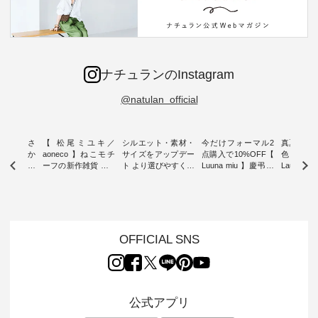
ナチュランのInstagram
@natulan_official
新着をおさ
【 松尾ミユキ／
シルエット・素材・
今だけフォーマル2
真夏から
チュランか
aoneco 】ねこモチ
サイズをアップデー
点購入で10%OFF【
色チェック
したアイテ
ーフの新作雑貨 ・ 8
ト より選びやすく【
Luuna miu 】慶弔両
Laulu
タッフが気
月8日の「世界猫の
D*g*y 】別注リブデ
用ノーカラージャケ
ェックギ
のをピック
日」を前に、 愛らし
ニムワンピース ・
ット ・ 身に纏うだ
ート ・ ゆったりと
s
いネコモチーフのア
心地よく着られるデ
けでほっとする着心
した着心
s NEW
イテムを特集。 ナチ
イリーウェアが人気
地を大切にした フォ
日常着を
L ] //
ュランでも人気の
の 「D*g*y」 より、
ーマル服のオリジナ
ナチュラ
7/26 -
「m.m（松尾ミユ
毎年大人気のナチュ
ルブランド「 Luuna
ルブランド「
OFFICIAL SNS
/ ✨✨ナ
キ）」と
ラン別注 リブデニム
miu 」から、 新たに
Laulu 
5周年記念
「aoneco」から、
ワンピースが登場。
フォーマルジャケッ
をまたい
月より、
持っているだけで気
シルエットや素材を
トが仲間入り。 ワン
ェックス
円（税込）以
分が上がる バッグや
見直し、 さらに魅力
ピースとのバランス
登場。 真夏にうれし
いただいた
雑貨をご紹介しま
的になったアイテム
を考え、 丈感やシル
い涼やかさ
公式アプリ
人気イラス
す。 -------------------
を 詳しくご紹介いた
エット、着心地まで
先取りで
ー、よしい
---------- 松尾ミユキ
します。 モデル身
丁寧に設計。 特別な
いた色合