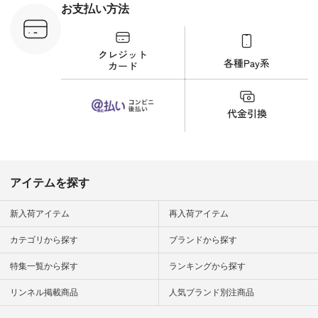
税込） [ 注
暮らし #暮らしを楽
お支払い方法
C-263T-
しむ #シンプルライ
フ #シンプルコーデ
商品詳
#大人女子 #猫 #猫グ
い物は写真
ッズ #世界猫の日 #
ップ また
バッグ #財布 #ポー
フィール
チ #マグカップ #猫
_official）
雑貨 #松尾ミユキ
チュラン」
#aoneco #アオネコ
にアクセス
#natulan #ナチュラ
番号や商品
ン #natulan_official.
してみてく
ar
#natulan #
デ #コー
 #ファッ
アイテムを探す
ナチュラル
ン #日々
#暮らしを
新入荷アイテム
再入荷アイテム
シンプルラ
ンプルコー
カテゴリから探す
ブランドから探す
女子 #夏コ
夏コーデ #
特集一覧から探す
ランキングから探す
#コーデ #
ネン
ficial.
リンネル掲載商品
人気ブランド別注商品