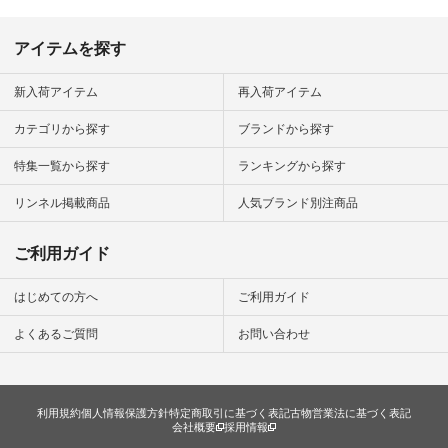
#fashion #natulan #
今日のコーデ #コー
ディネート #ファッ
アイテムを探す
ション #ナチュラル
#ナチュラン #日々
の暮らし #暮らしを
新入荷アイテム
再入荷アイテム
楽しむ #シンプルラ
イフ #シンプルコー
カテゴリから探す
ブランドから探す
デ #大人女子 #夏コ
ーデ #真夏コーデ #
特集一覧から探す
ランキングから探す
暑さ対策 #コーデ #
リネン
#natulan_official.
リンネル掲載商品
人気ブランド別注商品
ご利用ガイド
はじめての方へ
ご利用ガイド
よくあるご質問
お問い合わせ
利用規約
個人情報保護方針
特定商取引に基づく表記
古物営業法に基づく表記
会社概要
採用情報