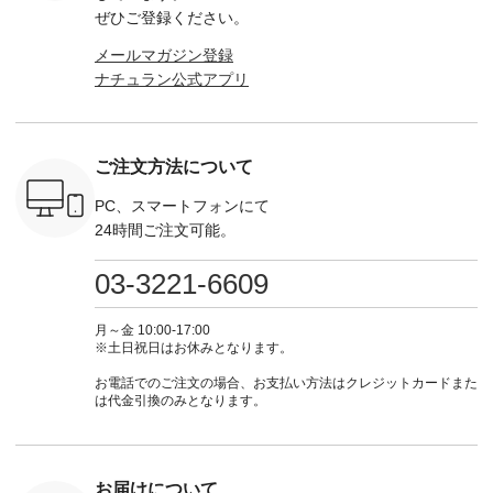
-------------
なセットアップやワ
真のタグをタップ ま
ロフィール
ボタンフ
ぜひご登録ください。
っと
ンピース、ブラウス
たはプロフィール
（@natulan_official）
ース ¥18
ネンのよく
などが新登場！ そし
（@natulan_official）
からどうぞ 「ナチュ
込） [ 
メールマガジン登録
パンツ
て、大人気「よくば
からどうぞ 「ナチュ
ラン」で 注文番号や
KOA-252W
ナチュラン公式アプリ
込） [ 注
りパンツ」予約販売
ラン」で 注文番号や
商品名を検索してみ
■【慶弔
R-262P-
がスタートしていま
商品名を検索してみ
てくださいね。
な日のボ
す♪ お見逃しなく！
てくださいね。
#lifewear #fashion
インワ
 お買
-------------------------
#lifewear #fashion
#natulan #今日のコ
¥18,70
真のタグを
---- 今週のご紹介ア
#natulan #今日のコ
ーデ #コーディネー
注文番号
ご注文方法について
たはプロフ
イテム ----------------
ーデ #コーディネー
ト #ファッション #
252W-22369 ] -
ール
------------- ＜1枚目
ト #ファッション #
ナチュラル #日々の
--------------
_official）
右・2枚目＞ ■ista-
ナチュラル #日々の
暮らし #暮らしを楽
お買い物
PC、スマートフォンにて
チュ
ire もっと選べるリ
暮らし #暮らしを楽
しむ #シンプルライ
グをタップ
24時間ご注文可能。
注文番号や
ネンのよくばりパン
しむ #シンプルライ
フ #シンプルコーデ
ロフ
検索してみ
ツ ¥9,900（税込） [
フ #シンプルコーデ
#大人女子 #ワンピ
（@natulan
さいね。
注文番号：IIR-262P-
#大人女子 #カーデ
ース #デニム #デニ
からどうぞ 「ナ
03-3221-6609
 #fashion
29223 ] ＜1枚目左・
ィガン #羽織り #シ
ムワンピ #別注 #夏
ラン」で 
n #今日のコ
3～4枚目＞ ■so コ
アーカーデ #コット
コーデ #D*g*y #ディ
商品名を
ーディネー
ットンリネンパナマ
ン #夏の羽織 #夏コ
ージーワイ #natulan
てくだ
月～金 10:00-17:00
ッション #
クロス 2wayTライ
ーデ #andyarn #アン
#ナチュラン
#lifewear
※土日祝日はお休みとなります。
 #日々の
ンブラウス
ドヤーン #オリジナ
#natulan_official.
#natula
暮らしを楽
¥7,590（税込） [ 注
ルブランド #natulan
ーデ #コ
お電話でのご注文の場合、お支払い方法はクレジットカードまた
ンプルライ
文番号：CSO-263T-
#ナチュラン
ト #ファ
は代金引換のみとなります。
プルコーデ
31348 ] コットンリ
#natulan_official.
ナチュラル
#パンツ #
ネンパナマクロス
暮らし #
ツ #よく
イージーテーパード
しむ #シ
 #テーパ
パンツ ¥7,590（税
フ #シン
 #限定カ
込） [ 注文番号：
#大人女子
お届けについて