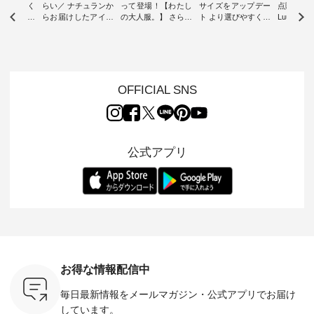
-ire | よく
らい／ ナチュランか
って登場！【わたし
サイズをアップデー
点購入で1
ツ】予約販
らお届けしたアイテ
の大人服。】 さらり
ト より選びやすく【
Luuna m
ムから スタッフが気
と涼し気なシアーカ
D*g*y 】別注リブデ
用ノーカ
もに大きな
になるものをピック
ーディガン ・ 人気
ニムワンピース ・
ット ・ 身に纏うだ
だき、 一
アップ👆 ・ [ This
のシアーカーディガ
心地よく着られるデ
けでほっ
は早々に完
week's NEW
ンが軽くて、 お手入
イリーウェアが人気
地を大切に
 15周年
ARRIVAL ] //
れも簡単なコットン
の 「D*g*y」 より、
ーマル服
くばりパン
2026/07/26 -
素材になりました。
毎年大人気のナチュ
ルブランド「
OFFICIAL SNS
2026/08/01 // ✨✨ナ
ほんのり透ける生地
ラン別注 リブデニム
miu 」か
き、 この
チュラン15周年記念
が、女性らしさを演
ワンピースが登場。
フォーマ
の再入荷が
✨✨ 8月より、
出し、 羽織るだけで
シルエットや素材を
トが仲間入り
。 今回
12,000円（税込）以
今年らしい装いに。
見直し、 さらに魅力
ピースと
10色のカ
上ご購入いただいた
レイヤードスタイル
的になったアイテム
を考え、 
公式アプリ
改めて詳し
お客様へ 人気イラス
が楽しめて、 季節の
を 詳しくご紹介いた
エット、
ます。 限
トレーター、よしい
変わり目に重宝する
します。 モデル身
丁寧に設計。 
を手に入れ
ちひろさん
アイテムです。 モデ
長：164cm / 着用サ
日を心地
だけのチャ
（@chocochop2）
ル身長：168cm -----
イズ：PLUS ---------
る一着に
ひこの機会
描き下ろし 【第2
------------------------
--------------------
た。 モデル身長：
なく！ ▼
弾】レモン柄コット
&yarn -----------------
D*g*y -----------------
164cm ----------------
荷したカラ
ンバッグをプレゼン
------------ ■コットン
------------ ■リブ使い
---------
色） ・コ
ト中です💓 8月にな
シアーVネックカー
デニムワンピース
miu --------
トマト ・
りました☀ 旅行や帰
ディガン ¥7,500（税
¥9,680（税込） ・ネ
--------- ■【慶弔両
モモ ・グ
省、レジャーなど楽
込） ・スモークブル
イビー ・ブラック [
用】ノー
ー ・スミ
しい予定を計画され
ー ・ブラック ・ネ
注文番号：DCO-
ーマルジ
お得な情報配信中
マメ ・レ
ている方も多いかと
イビー [ 注文番号：
264W-30707 ] -------
¥16,50
ルーベリー
思います🌿 今週は、
GRE-263T-30614 ] -
---------------------- ▶️
注文番号
毎日最新情報をメールマガジン・
公式アプリでお届け
----
暑さ本番のこれから
-------------------------
お買い物は写真のタ
262O-31095 
--------
にぴったりな 涼し気
--- ▶️ お買い物は写
グをタップ またはプ
弔両用】
しています。