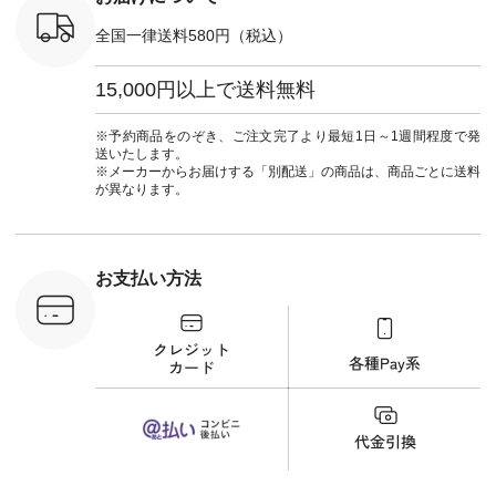
荷 #15周
CSO-263P-31349 ]
マル #ブ
#夏コーデ
＜5～6枚目＞
ーマル #
全国一律送料580円（税込）
re #イスタイ
■&yarn ピンタック
#ワンピー
#natulan
ワンピース
葬祭 #Luu
ュラン
¥12,900（税込） [
ウナミウ 
15,000円以上で送料無料
ficial.
注文番号：MTO-
ルブランド #natu
263W-29752 ] ＜7～
#ナチ
8枚目＞ ■UNPLE ボ
#natulan_of
※予約商品をのぞき、ご注文完了より最短1日～1週間程度で発
ールカーゴイージー
送いたします。
パンツ ¥11,550（税
※メーカーからお届けする「別配送」の商品は、商品ごとに送料
込） [ 注文番号：
が異なります。
UNL-254P-18377 ]
＜9枚目＞ ■Lintu
Laulu 立体フラワー
刺繍ブラウス
¥8,800（税込） [ 注
お支払い方法
文番号：YCC-263T-
30689 ] ---------------
-------------- ▶️商品詳
細やお買い物は写真
のタグをタップ また
はプロフィール
（@natulan_official）
から 「ナチュラン」
のサイトにアクセス
して 注文番号や商品
名を検索してみてく
ださいね。 #lifewear