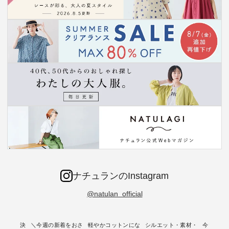
ナチュランのInstagram
@natulan_official
ー再入荷決
＼今週の新着をおさ
軽やかコットンにな
シルエット・素材・
今だけフ