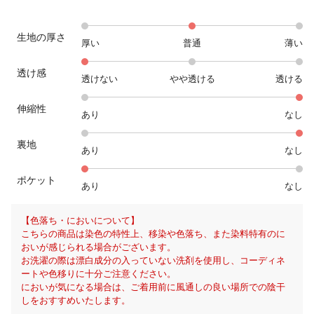
生地の厚さ
厚い
普通
薄い
透け感
透けない
やや透ける
透ける
伸縮性
あり
なし
裏地
あり
なし
ポケット
あり
なし
【色落ち・においについて】
こちらの商品は染色の特性上、移染や色落ち、また染料特有のに
おいが感じられる場合がございます。
お洗濯の際は漂白成分の入っていない洗剤を使用し、コーディネ
ートや色移りに十分ご注意ください。
においが気になる場合は、ご着用前に風通しの良い場所での陰干
しをおすすめいたします。