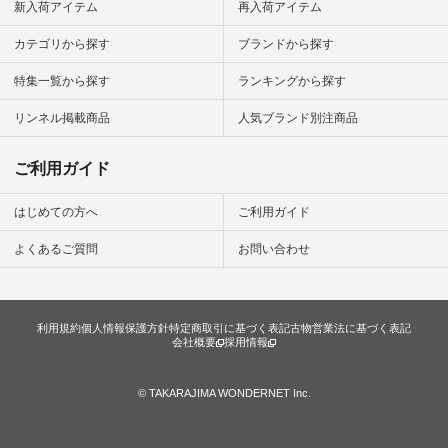
#暮らしを
新入荷アイテム
再入荷アイテム
シンプルラ
ンプルコー
カテゴリから探す
ブランドから探す
女子 #夏コ
夏コーデ #
特集一覧から探す
ランキングから探す
#コーデ #
ネン
ficial.
リンネル掲載商品
人気ブランド別注商品
ご利用ガイド
はじめての方へ
ご利用ガイド
よくあるご質問
お問い合わせ
利用規約
個人情報保護方針
特定商取引に基づく表記
古物営業法に基づく表記
会社概要
採用情報
© TAKARAJIMA WONDERNET Inc.