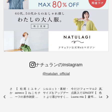
ナチュランのInstagram
@natulan_official
新着をおさ
【 松尾ミユキ／
シルエット・素材・
今だけフォーマル2
真夏から
チュランか
aoneco 】ねこモチ
サイズをアップデー
点購入で10%OFF【
色チェック
したアイテ
ーフの新作雑貨 ・ 8
ト より選びやすく【
Luuna miu 】慶弔両
Laulu
タッフが気
月8日の「世界猫の
D*g*y 】別注リブデ
用ノーカラージャケ
ェックギ
のをピック
日」を前に、 愛らし
ニムワンピース ・
ット ・ 身に纏うだ
ート ・ ゆったりと
s
いネコモチーフのア
心地よく着られるデ
けでほっとする着心
した着心