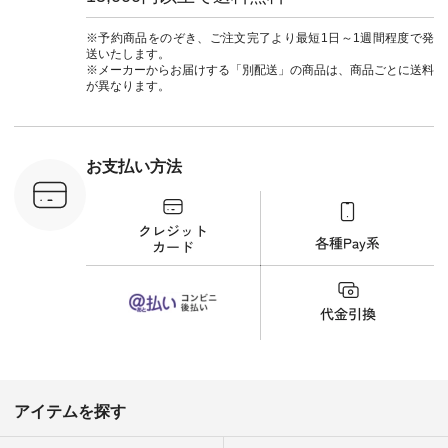
：MTO-
（@natulan_official）
ルブランド #natulan
] ＜7～
からどうぞ 「ナチュ
#ナチュラン
UNPLE ボ
ラン」で 注文番号や
#natulan_official.
※予約商品をのぞき、ご注文完了より最短1日～1週間程度で発
ゴイージー
商品名を検索してみ
送いたします。
1,550（税
てくださいね。
※メーカーからお届けする「別配送」の商品は、商品ごとに送料
注文番号：
#lifewear #fashion
が異なります。
-18377 ]
#natulan #今日のコ
■Lintu
ーデ #コーディネー
立体フラワー
ト #ファッション #
ラウス
ナチュラル #日々の
税込） [ 注
暮らし #暮らしを楽
お支払い方法
C-263T-
しむ #シンプルライ
フ #シンプルコーデ
商品詳
#大人女子 #猫 #猫グ
い物は写真
ッズ #世界猫の日 #
ップ また
バッグ #財布 #ポー
フィール
チ #マグカップ #猫
_official）
雑貨 #松尾ミユキ
チュラン」
#aoneco #アオネコ
にアクセス
#natulan #ナチュラ
番号や商品
ン #natulan_official.
してみてく
ar
#natulan #
デ #コー
 #ファッ
アイテムを探す
ナチュラル
ン #日々