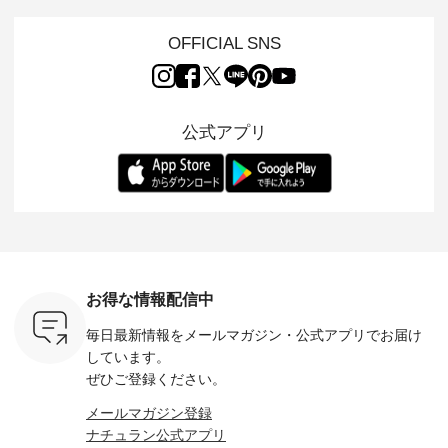
s NEW
イテムを特集。 ナチ
イリーウェアが人気
地を大切にした フォ
日常着を
L ] //
ュランでも人気の
の 「D*g*y」 より、
ーマル服のオリジナ
ナチュラ
7/26 -
「m.m（松尾ミユ
毎年大人気のナチュ
ルブランド「 Luuna
ルブランド「
OFFICIAL SNS
/ ✨✨ナ
キ）」と
ラン別注 リブデニム
miu 」から、 新たに
Laulu 
5周年記念
「aoneco」から、
ワンピースが登場。
フォーマルジャケッ
をまたい
月より、
持っているだけで気
シルエットや素材を
トが仲間入り。 ワン
ェックス
円（税込）以
分が上がる バッグや
見直し、 さらに魅力
ピースとのバランス
登場。 真夏にうれし
いただいた
雑貨をご紹介しま
的になったアイテム
を考え、 丈感やシル
い涼やかさ
公式アプリ
人気イラス
す。 -------------------
を 詳しくご紹介いた
エット、着心地まで
先取りで
ー、よしい
---------- 松尾ミユキ
します。 モデル身
丁寧に設計。 特別な
いた色合
ろさん
-------------------------
長：164cm / 着用サ
日を心地よく過ごせ
えたアイテ
ochop2）
---- ■松尾ミユキ
イズ：PLUS ---------
る一着に仕上げまし
しくご紹
し 【第2
シアーバッグ
--------------------
た。 モデル身長：
モデル身長
ン柄コット
¥3,080（税込） ・
D*g*y -----------------
164cm ----------------
-------------
をプレゼン
Momo ・Leo ・
------------ ■リブ使い
------------- Luuna
---- Lintu L
にな
Maron ・Stella [ 注文
デニムワンピース
miu --------------------
-------------
 旅行や帰
番号：EMW-263B-
¥9,680（税込） ・ネ
--------- ■【慶弔両
タータン
ャーなど楽
31376 ] ■松尾ミユ
イビー ・ブラック [
用】ノーカラーフォ
ャザー
を計画され
キ キャットヘアク
注文番号：DCO-
ーマルジャケット
¥9,900
お得な情報配信中
も多いかと
リップ ¥1,320（税
264W-30707 ] -------
¥16,500（税込） [
ッド系 ・
は、
込） ・Noisettes ・
---------------------- ▶️
注文番号：KOA-
[ 注文番
毎日最新情報をメールマガジン・
公式アプリでお届け
のこれから
Pepper ・Chloe [ 注
お買い物は写真のタ
262O-31095 ] ■【慶
263S-27183 ] --
な 涼し気
文番号：EMW-
グをタップ またはプ
弔両用】大切な日の
-------------
しています。
アップやワ
262A-31375 ] ■松尾
ロフィール
ボタンフレアワンピ
お買い物
ぜひご登録ください。
、ブラウス
ミユキ キャットハ
（@natulan_official）
ース ¥18,700（税
グをタップ
！ そし
ンドルマグ ¥
からどうぞ 「ナチュ
込） [ 注文番号：
ロフ
メールマガジン登録
気「よくば
¥1,650（税込） ・
ラン」で 注文番号や
KOA-252W-22368 ]
（@natulan
ナチュラン公式アプリ
」予約販売
Pumpkin ・Noisettes
商品名を検索してみ
■【慶弔両用】大切
からどうぞ 「ナ