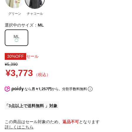
グリーン
チャコール
選択中のサイズ：
ML
ML
◯
30%OFF
セール
¥5,390
¥3,773
（税込）
なら
月々1,257円
から。分割手数料無料
3点以上で送料無料
この商品はセール対象のため、
返品不可
となります
詳しくはこちら