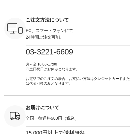
トしていま
・Pepper ・Chloe [
てくださいね。
な日のボウタイAラ
ラン」で 
逃しなく！
注文番号：EMW-
#lifewear #fashion
インワンピース
商品名を
------------
262K-31378 ] --------
#natulan #今日のコ
¥18,700（税込） [
てくだ
---------------------
ーデ #コーディネー
注文番号：KOA-
#lifewear
ご注文方法について
----------
aoneco ---------------
ト #ファッション #
252W-22369 ] -------
#natula
枚目
-------------- ■がま口
ナチュラル #日々の
---------------------- ▶️
ーデ #コ
 ■ista-
ロングウォレット
暮らし #暮らしを楽
お買い物は写真のタ
ト #ファ
PC、スマートフォンにて
っと選べるリ
¥19,690（税込） ・
しむ #シンプルライ
グをタップ またはプ
ナチュラル
24時間ご注文可能。
くばりパン
グレージュ ・ブルー
フ #シンプルコーデ
ロフィール
暮らし #
0（税込） [
グリーン ・ミモザイ
#大人女子 #ワンピ
（@natulan_official）
しむ #シ
R-262P-
エロー ・シルエット
ース #デニム #デニ
からどうぞ 「ナチュ
フ #シン
03-3221-6609
ブルー [ 注文番号：
ムワンピ #別注 #夏
ラン」で 注文番号や
#大人女子
 ■so コ
NCO-262C-31607 ]
コーデ #D*g*y #ディ
商品名を検索してみ
ト #フレ
ネンパナマ
■がま口 ミニウォレ
ージーワイ #natulan
てくださいね。
#チェック
月～金 10:00-17:00
wayTライ
ット ¥9,790（税込）
#ナチュラン
#lifewear #fashion
タンチェッ
※土日祝日はお休みとなります。
ラウス
[ 注文番号：NCO-
#natulan_official.
#natulan #今日のコ
#夏コーデ 
税込） [ 注
242C-08057 ] ■ラテ
ーデ #コーディネー
Laulu 
お電話でのご注文の場合、お支払い方法はクレジットカードまた
O-263T-
ィストート
ト #ファッション #
ル #オリ
は代金引換のみとなります。
¥12,980（税込） [
ナチュラル #日々の
ンド #natulan #ナチ
マクロス
注文番号：NCO-
暮らし #暮らしを楽
ュ
テーパード
262B-31610 ] ■キー
しむ #シンプルライ
#natulan_of
,590（税
カバー ¥2,970（税
フ #シンプルコーデ
注文番号：
込） [ 注文番号：
#大人女子 #フォー
お届けについて
-31349 ]
NCO-222C-00150 ] -
マル #ブラックフォ
6枚目＞
-------------------------
ーマル #ジャケット
全国一律送料580円（税込）
 ピンタック
--- ▶️ お買い物は写
#ワンピース #冠婚
ピース
真のタグをタップ ま
葬祭 #Luunamiu #ル
0（税込） [
たはプロフィール
ウナミウ #オリジナ
15,000円以上で送料無料