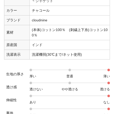
ジャケット
カラー
チャコール
ブランド
cloudnine
(本体)コットン100％ (刺繍上下糸)コットン10
素材
0％
原産国
インド
洗濯表示
洗濯機弱(30℃まで/ネット使用)
生地の厚さ
厚い
普通
薄い
透け感
透けない
やや透ける
透ける
伸縮性
あり
なし
裏地