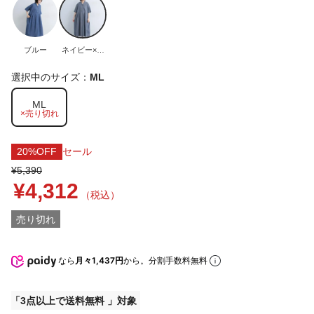
ブルー
ネイビー×ホ
ワイト
選択中のサイズ：
ML
ML
×売り切れ
20%OFF
セール
¥5,390
¥4,312
（税込）
売り切れ
なら
月々1,437円
から。分割手数料無料
3点以上で送料無料