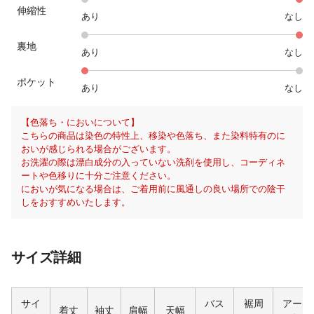
伸縮性
あり
なし
裏地
あり
なし
ポケット
あり
なし
【色落ち・においについて】
こちらの商品は染色の特性上、移染や色落ち、また染料特有のに
おいが感じられる場合がございます。
お洗濯の際は漂白成分の入っていない洗剤を使用し、コーディネ
ートや色移りに十分ご注意ください。
においが気になる場合は、ご着用前に風通しの良い場所での陰干
しをおすすめいたします。
サイズ詳細
サイ
バス
裾周
アーム
着丈
袖丈
肩幅
天幅