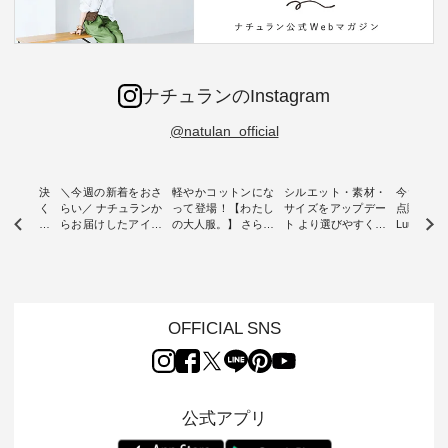
ナチュランのInstagram
@natulan_official
ー再入荷決
＼今週の新着をおさ
軽やかコットンにな
シルエット・素材・
今だけフ
-ire | よく
らい／ ナチュランか
って登場！【わたし
サイズをアップデー
点購入で1
ツ】予約販
らお届けしたアイテ
の大人服。】 さらり
ト より選びやすく【
Luuna m
ムから スタッフが気
と涼し気なシアーカ
D*g*y 】別注リブデ
用ノーカ
もに大きな
になるものをピック
ーディガン ・ 人気
ニムワンピース ・
ット ・ 身に纏うだ
だき、 一
アップ👆 ・ [ This
のシアーカーディガ
心地よく着られるデ
けでほっ
は早々に完
week's NEW
ンが軽くて、 お手入
イリーウェアが人気
地を大切に
 15周年
ARRIVAL ] //
れも簡単なコットン
の 「D*g*y」 より、
ーマル服
くばりパン
2026/07/26 -
素材になりました。
毎年大人気のナチュ
ルブランド「
OFFICIAL SNS
2026/08/01 // ✨✨ナ
ほんのり透ける生地
ラン別注 リブデニム
miu 」か
き、 この
チュラン15周年記念
が、女性らしさを演
ワンピースが登場。
フォーマ
の再入荷が
✨✨ 8月より、
出し、 羽織るだけで
シルエットや素材を
トが仲間入り
。 今回
12,000円（税込）以
今年らしい装いに。
見直し、 さらに魅力
ピースと
10色のカ
上ご購入いただいた
レイヤードスタイル
的になったアイテム
を考え、 
公式アプリ
改めて詳し
お客様へ 人気イラス
が楽しめて、 季節の
を 詳しくご紹介いた
エット、
ます。 限
トレーター、よしい
変わり目に重宝する
します。 モデル身
丁寧に設計。 