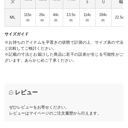
ズ
ト
り
幅
115c
26c
44c
13.5c
114c
184c
ML
22.5cm
m
m
m
m
m
m
サイズガイド
※お持ちのアイテムを平置きの状態で計測の上、サイズ表の寸法
と比較してご検討ください。
※記載の寸法とお届けした商品に若干の誤差が生じる可能性がご
ざいます。あらかじめご了承ください。
レビュー
ぜひレビューをお寄せください。
レビューはマイページのご注文履歴から行えます。