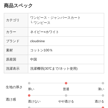
商品スペック
ワンピース・ジャンパースカート
カテゴリ
ワンピース
カラー
ネイビー×ホワイト
ブランド
cloudnine
素材
コットン100％
原産国
中国
洗濯表示
洗濯機弱(30℃まで/ネット使用)
生地の厚さ
厚い
普通
薄い
透け感
透けない
やや透ける
透ける