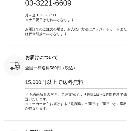
さいね。
注文番号：IIR-262P-
#大人女子 #カーデ
ース #デニム #デニ
からどうぞ 「ナ
03-3221-6609
 #fashion
29223 ] ＜1枚目左・
ィガン #羽織り #シ
ムワンピ #別注 #夏
ラン」で 
n #今日のコ
3～4枚目＞ ■so コ
アーカーデ #コット
コーデ #D*g*y #ディ
商品名を
ーディネー
ットンリネンパナマ
ン #夏の羽織 #夏コ
ージーワイ #natulan
てくだ
月～金 10:00-17:00
ッション #
クロス 2wayTライ
ーデ #andyarn #アン
#ナチュラン
#lifewear
※土日祝日はお休みとなります。
 #日々の
ンブラウス
ドヤーン #オリジナ
#natulan_official.
#natula
暮らしを楽
¥7,590（税込） [ 注
ルブランド #natulan
ーデ #コ
お電話でのご注文の場合、お支払い方法はクレジットカードまた
ンプルライ
文番号：CSO-263T-
#ナチュラン
ト #ファ
は代金引換のみとなります。
プルコーデ
31348 ] コットンリ
#natulan_official.
ナチュラル
#パンツ #
ネンパナマクロス
暮らし #
ツ #よく
イージーテーパード
しむ #シ
 #テーパ
パンツ ¥7,590（税
フ #シン
 #限定カ
込） [ 注文番号：
#大人女子
お届けについて
荷 #15周
CSO-263P-31349 ]
マル #ブ
#夏コーデ
＜5～6枚目＞
ーマル #
全国一律送料580円（税込）
re #イスタイ
■&yarn ピンタック
#ワンピー
#natulan
ワンピース
葬祭 #Luu
ュラン
¥12,900（税込） [
ウナミウ 
15,000円以上で送料無料
ficial.
注文番号：MTO-
ルブランド #natu
263W-29752 ] ＜7～
#ナチ
8枚目＞ ■UNPLE ボ
#natulan_of
※予約商品をのぞき、ご注文完了より最短1日～1週間程度で発
ールカーゴイージー
送いたします。
パンツ ¥11,550（税
※メーカーからお届けする「別配送」の商品は、商品ごとに送料
込） [ 注文番号：
が異なります。
UNL-254P-18377 ]
＜9枚目＞ ■Lintu
Laulu 立体フラワー
刺繍ブラウス