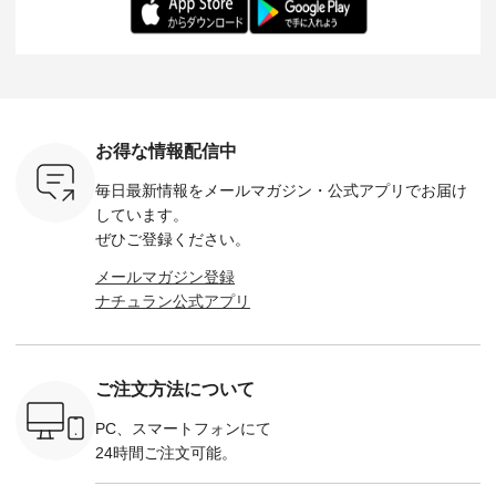
を手に入れ
ちひろさん
アイテムです。 モデ
長：164cm / 着用サ
日を心地
だけのチャ
（@chocochop2）
ル身長：168cm -----
イズ：PLUS ---------
る一着に
ひこの機会
描き下ろし 【第2
------------------------
--------------------
た。 モデル身長：
なく！ ▼
弾】レモン柄コット
&yarn -----------------
D*g*y -----------------
164cm ----------------
荷したカラ
ンバッグをプレゼン
------------ ■コットン
------------ ■リブ使い
---------
色） ・コ
ト中です💓 8月にな
シアーVネックカー
デニムワンピース
miu --------
トマト ・
りました☀ 旅行や帰
ディガン ¥7,500（税
¥9,680（税込） ・ネ
--------- ■【慶弔両
モモ ・グ
省、レジャーなど楽
込） ・スモークブル
イビー ・ブラック [
用】ノー
ー ・スミ
しい予定を計画され
ー ・ブラック ・ネ
注文番号：DCO-
ーマルジ
お得な情報配信中
マメ ・レ
ている方も多いかと
イビー [ 注文番号：
264W-30707 ] -------
¥16,50
ルーベリー
思います🌿 今週は、
GRE-263T-30614 ] -
---------------------- ▶️
注文番号
毎日最新情報をメールマガジン・
公式アプリでお届け
----
暑さ本番のこれから
-------------------------
お買い物は写真のタ
262O-31095 
--------
にぴったりな 涼し気
--- ▶️ お買い物は写
グをタップ またはプ
弔両用】
しています。
-------------
なセットアップやワ
真のタグをタップ ま
ロフィール
ボタンフ
ぜひご登録ください。
っと
ンピース、ブラウス
たはプロフィール
（@natulan_official）
ース ¥18
ネンのよく
などが新登場！ そし
（@natulan_official）
からどうぞ 「ナチュ
込） [ 
メールマガジン登録
パンツ
て、大人気「よくば
からどうぞ 「ナチュ
ラン」で 注文番号や
KOA-252W
ナチュラン公式アプリ
込） [ 注
りパンツ」予約販売
ラン」で 注文番号や
商品名を検索してみ
■【慶弔
R-262P-
がスタートしていま
商品名を検索してみ
てくださいね。
な日のボ
す♪ お見逃しなく！
てくださいね。
#lifewear #fashion
インワ
 お買
-------------------------
#lifewear #fashion
#natulan #今日のコ
¥18,70
真のタグを
---- 今週のご紹介ア
#natulan #今日のコ
ーデ #コーディネー
注文番号
ご注文方法について
たはプロフ
イテム ----------------
ーデ #コーディネー
ト #ファッション #
252W-22369 ] -
ール
------------- ＜1枚目
ト #ファッション #
ナチュラル #日々の
--------------
_official）
右・2枚目＞ ■ista-
ナチュラル #日々の
暮らし #暮らしを楽
お買い物
PC、スマートフォンにて
チュ
ire もっと選べるリ
暮らし #暮らしを楽
しむ #シンプルライ
グをタップ
24時間ご注文可能。
注文番号や
ネンのよくばりパン
しむ #シンプルライ
フ #シンプルコーデ
ロフ
検索してみ
ツ ¥9,900（税込） [
フ #シンプルコーデ
#大人女子 #ワンピ
（@natulan