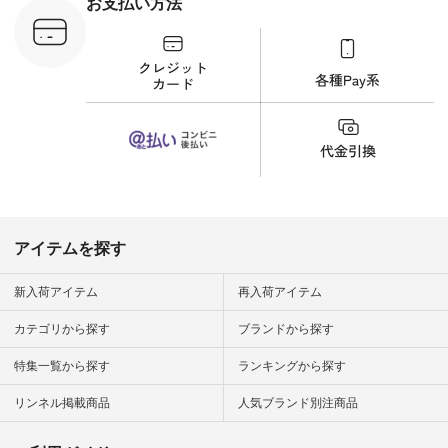
¥8,800（税込） [ 注
お支払い方法
文番号：YCC-263T-
30689 ] ---------------
-------------- ▶️商品詳
細やお買い物は写真
のタグをタップ また
はプロフィール
（@natulan_official）
から 「ナチュラン」
のサイトにアクセス
して 注文番号や商品
名を検索してみてく
ださいね。 #lifewear
#fashion #natulan #
今日のコーデ #コー
ディネート #ファッ
アイテムを探す
ション #ナチュラル
#ナチュラン #日々
の暮らし #暮らしを
新入荷アイテム
再入荷アイテム
楽しむ #シンプルラ
イフ #シンプルコー
カテゴリから探す
ブランドから探す
デ #大人女子 #夏コ
ーデ #真夏コーデ #
特集一覧から探す
ランキングから探す
暑さ対策 #コーデ #
リネン
#natulan_official.
リンネル掲載商品
人気ブランド別注商品