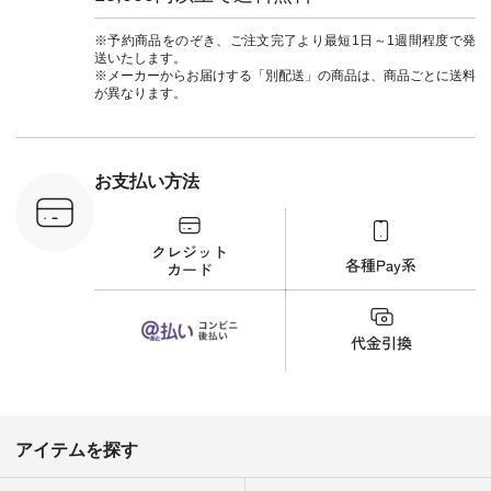
_official）
ルブランド #natulan
チュ
#ナチュラン
注文番号や
#natulan_official.
※予約商品をのぞき、ご注文完了より最短1日～1週間程度で発
検索してみ
送いたします。
さいね。
※メーカーからお届けする「別配送」の商品は、商品ごとに送料
 #fashion
が異なります。
n #今日のコ
ーディネー
ッション #
 #日々の
暮らしを楽
お支払い方法
ンプルライ
プルコーデ
#猫 #猫グ
界猫の日 #
財布 #ポー
カップ #猫
松尾ミユキ
o #アオネコ
n #ナチュラ
official.
アイテムを探す