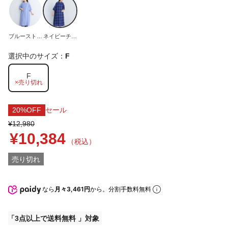
ブルーストラ
ネイビーチェ
イプ
ック
選択中のサイズ：
F
F
×売り切れ
20%OFF
セール
¥12,980
¥10,384
（税込）
売り切れ
なら
月々3,461円
から。分割手数料無料
3点以上で送料無料