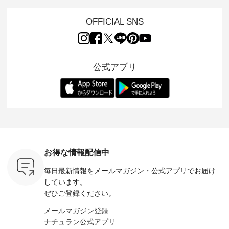
。 ナチ
夏のおしゃれの醍醐
地を大切にした フォ
日常着を提案する、
「HEAV
も人気の
味。 今回ご紹介する
ーマル服のオリジナ
ナチュランオリジナ
ら、 新作
（松尾ミユ
のは 袖を通すだけで
ルブランド「 Luuna
ルブランド「 Lintu
ーが届きま
OFFICIAL SNS
」と
ちょっとひんやり、
miu 」から、 新たに
Laulu 」から、 季節
んのり透
co」から、
見た目にも涼し気な
フォーマルジャケッ
をまたいで穿けるチ
涼やかな生
るだけで気
ワンピース。 日常か
トが仲間入り。 ワン
ェックスカートが新
んわりと
 バッグや
ら夏休みのお出かけ
ピースとのバランス
登場。 真夏にうれし
をあしら
紹介しま
まで、 暑い夏にぴっ
を考え、 丈感やシル
い涼やかさと、 秋を
印象的。 
公式アプリ
たりの新作です。 モ
エット、着心地まで
先取りできる落ち着
装いに、 
-- 松尾ミユキ
デル身長：168cm --
丁寧に設計。 特別な
いた色合いを兼ね備
華やぎを
------------
-------------------------
日を心地よく過ごせ
えたアイテムを、 詳
る一枚です。 
-- &yarn --------------
る一着に仕上げまし
しくご紹介します。
身長：164cm ---
バッグ
--------------- ■ピン
た。 モデル身長：
モデル身長：164cm
-------------
（税込） ・
タックワンピース
164cm ----------------
-------------------------
HEAVENLY -
・Leo ・
¥12,900（税込） ・
------------- Luuna
---- Lintu Laulu -------
-------------
ella [ 注文
ホワイト ・スモーク
miu --------------------
---------------------- ■
ェックシ
-263B-
ブルー ・ネイビー [
--------- ■【慶弔両
タータンチェックギ
フリルネ
注文番号：MTO-
用】ノーカラーフォ
ャザースカート
ーバー ¥1
ットヘアク
263W-29752 ] -------
ーマルジャケット
¥9,900（税込） ・レ
込） ・ホ
お得な情報配信中
,320（税
---------------------- ▶️
¥16,500（税込） [
ッド系 ・グリーン系
ラック 
settes ・
お買い物は写真のタ
注文番号：KOA-
[ 注文番号：MTO-
・オフ [
毎日最新情報をメールマガジン・
公式アプリでお届け
Chloe [ 注
グをタップ またはプ
262O-31095 ] ■【慶
263S-27183 ] --------
DLW-263T-3
EMW-
ロフィール
弔両用】大切な日の
--------------------- ▶️
-------------
しています。
] ■松尾
（@natulan_official）
ボタンフレアワンピ
お買い物は写真のタ
-- ▶️ お買い物は写真
ぜひご登録ください。
キャットハ
からどうぞ 「ナチュ
ース ¥18,700（税
グをタップ またはプ
のタグをタ
マグ ¥
ラン」で 注文番号や
込） [ 注文番号：
ロフィール
はプロ
メールマガジン登録
（税込） ・
商品名を検索してみ
KOA-252W-22368 ]
（@natulan_official）
（@natulan
ナチュラン公式アプリ
Noisettes
てくださいね。
■【慶弔両用】大切
からどうぞ 「ナチュ
からどうぞ 「ナ