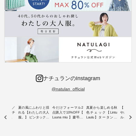
ナチュランのInstagram
@natulan_official
ミユキ／
夏の風にふわりと揺
今だけフォーマル2
真夏から楽しめる秋
【 HEAV
 】ねこモチ
れる【わたしの大人
点購入で10%OFF【
色チェック【Lintu
やかに華
雑貨 ・ 8
服。】 ピンタックワ
Luuna miu 】慶弔両
Laulu】タータンチ
ルネック
「世界猫の
ンピース ・ 軽やか
用ノーカラージャケ
ェックギャザースカ
ー ・ 天然素材を生
、 愛らし
なワンピーススタイ
ット ・ 身に纏うだ
ート ・ ゆったりと
かしたナ
チーフのア
ルを楽しめるのは、
けでほっとする着心
した着心地の大人の
タイル