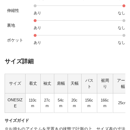
伸縮性
あり
なし
裏地
あり
なし
ポケット
あり
なし
サイズ詳細
バス
裾周
アーム
サイズ
着丈
袖丈
肩幅
天幅
ト
り
幅
ONESIZ
110c
27c
54c
20c
156c
166c
25cm
E
m
m
m
m
m
m
サイズガイド
※お持ちのアイテムを平置きの状態で計測の上、サイズ表の寸法