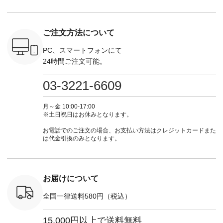
・Chloe [
#lifewear #fashion
な日のボウタイAラ
ラン」で 注文番号や
ラン」で 
：EMW-
#natulan #今日のコ
インワンピース
商品名を検索してみ
商品名を
------
ーデ #コーディネー
¥18,700（税込） [
てくださいね。
てくだ
--------
ト #ファッション #
注文番号：KOA-
#lifewear #fashion
#lifewear
ご注文方法について
-----------
ナチュラル #日々の
252W-22369 ] -------
#natulan #今日のコ
#natula
がま口
暮らし #暮らしを楽
---------------------- ▶️
ーデ #コーディネー
ーデ #コ
ォレット
しむ #シンプルライ
お買い物は写真のタ
ト #ファッション #
ト #ファ
PC、スマートフォンにて
0（税込） ・
フ #シンプルコーデ
グをタップ またはプ
ナチュラル #日々の
ナチュラル
24時間ご注文可能。
 ・ブルー
#大人女子 #ワンピ
ロフィール
暮らし #暮らしを楽
暮らし #
・ミモザイ
ース #ピンタック #
（@natulan_official）
しむ #シンプルライ
しむ #シ
シルエット
涼やか素材 #夏ワン
からどうぞ 「ナチュ
フ #シンプルコーデ
フ #シン
03-3221-6609
 注文番号：
ピ #夏コーデ
ラン」で 注文番号や
#大人女子 #スカー
#大人女子 
-31607 ]
#andyarn #アンドヤ
商品名を検索してみ
ト #フレアスカート
シャツコー
ミニウォレ
ーン #オリジナルブ
てくださいね。
#チェック柄 #ター
ルシャツ 
月～金 10:00-17:00
790（税込）
ランド #natulan #ナ
#lifewear #fashion
タンチェック #秋色
シャツ #
※土日祝日はお休みとなります。
号：NCO-
チュラン
#natulan #今日のコ
#夏コーデ #Lintu
ャツコーデ
] ■ラテ
#natulan_official.
ーデ #コーディネー
Laulu #リントゥラウ
デ #HEAV
お電話でのご注文の場合、お支払い方法はクレジットカードまた
トート
ト #ファッション #
ル #オリジナルブラ
ブンリー #natulan #
は代金引換のみとなります。
0（税込） [
ナチュラル #日々の
ンド #natulan #ナチ
ナチ
：NCO-
暮らし #暮らしを楽
ュラン
#natulan_of
] ■キー
しむ #シンプルライ
#natulan_official.
,970（税
フ #シンプルコーデ
注文番号：
#大人女子 #フォー
お届けについて
00150 ] -
マル #ブラックフォ
------------
ーマル #ジャケット
全国一律送料580円（税込）
#ワンピース #冠婚
タップ ま
葬祭 #Luunamiu #ル
フィール
ウナミウ #オリジナ
15,000円以上で送料無料