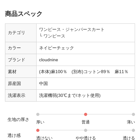
商品スペック
ワンピース・ジャンパースカート
カテゴリ
ワンピース
カラー
ネイビーチェック
ブランド
cloudnine
素材
(本体)麻100％ (別布)コットン89％ 麻11％
原産国
中国
洗濯表示
洗濯機弱(30℃まで/ネット使用)
生地の厚さ
厚い
普通
薄い
透け感
透けない
やや透ける
透ける