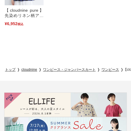
【cloudnine pure】
先染めリネン柄アソ
ート クルーネック
¥6,952
税込
前開きブラウス(ネイ
ビーチェック-F)
トップ
cloudnine
ワンピース・ジャンパースカート
ワンピース
【c