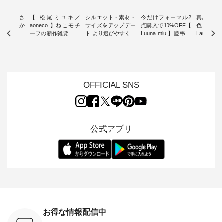
新着をおさ
【 松尾ミユキ／
シルエット・素材・
今だけフォーマル2
真夏から
チュランか
aoneco 】ねこモチ
サイズをアップデー
点購入で10%OFF【
色チェック
したアイテ
ーフの新作雑貨 ・ 8
ト より選びやすく【
Luuna miu 】慶弔両
Laulu
タッフが気
月8日の「世界猫の
D*g*y 】別注リブデ
用ノーカラージャケ
ェックギ
のをピック
日」を前に、 愛らし
ニムワンピース ・
ット ・ 身に纏うだ
ート ・ ゆったりと
s
いネコモチーフのア
心地よく着られるデ
けでほっとする着心
した着心
s NEW
イテムを特集。 ナチ
イリーウェアが人気
地を大切にした フォ
日常着を
L ] //
ュランでも人気の
の 「D*g*y」 より、
ーマル服のオリジナ
ナチュラ
7/26 -
「m.m（松尾ミユ
毎年大人気のナチュ
ルブランド「 Luuna
ルブランド「
OFFICIAL SNS
/ ✨✨ナ
キ）」と
ラン別注 リブデニム
miu 」から、 新たに
Laulu 
5周年記念
「aoneco」から、
ワンピースが登場。
フォーマルジャケッ
をまたい
月より、
持っているだけで気
シルエットや素材を
トが仲間入り。 ワン
ェックス
円（税込）以
分が上がる バッグや
見直し、 さらに魅力
ピースとのバランス
登場。 真夏にうれし
いただいた
雑貨をご紹介しま
的になったアイテム
を考え、 丈感やシル
い涼やかさ
公式アプリ
人気イラス
す。 -------------------
を 詳しくご紹介いた
エット、着心地まで
先取りで
ー、よしい
---------- 松尾ミユキ
します。 モデル身
丁寧に設計。 特別な
いた色合
ろさん
-------------------------
長：164cm / 着用サ
日を心地よく過ごせ
えたアイテ
ochop2）
---- ■松尾ミユキ
イズ：PLUS ---------
る一着に仕上げまし
しくご紹
し 【第2
シアーバッグ
--------------------
た。 モデル身長：
モデル身長
ン柄コット
¥3,080（税込） ・
D*g*y -----------------
164cm ----------------
-------------
をプレゼン
Momo ・Leo ・
------------ ■リブ使い
------------- Luuna
---- Lintu L
にな
Maron ・Stella [ 注文
デニムワンピース
miu --------------------
-------------
 旅行や帰
番号：EMW-263B-
¥9,680（税込） ・ネ
--------- ■【慶弔両
タータン
ャーなど楽
31376 ] ■松尾ミユ
イビー ・ブラック [
用】ノーカラーフォ
ャザー
を計画され
キ キャットヘアク
注文番号：DCO-
ーマルジャケット
¥9,900
お得な情報配信中
も多いかと
リップ ¥1,320（税
264W-30707 ] -------
¥16,500（税込） [
ッド系 ・