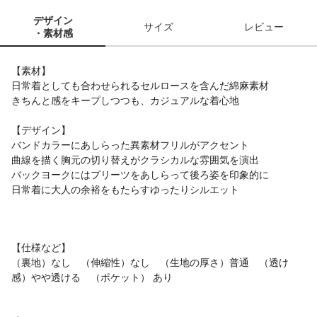
デザイン
サイズ
レビュー
・素材感
【素材】
日常着としても合わせられるセルロースを含んだ綿麻素材
きちんと感をキープしつつも、カジュアルな着心地
【デザイン】
バンドカラーにあしらった異素材フリルがアクセント
曲線を描く胸元の切り替えがクラシカルな雰囲気を演出
バックヨークにはプリーツをあしらって後ろ姿を印象的に
日常着に大人の余裕をもたらすゆったりシルエット
【仕様など】
（裏地）なし （伸縮性）なし （生地の厚さ）普通 （透け
感）やや透ける （ポケット） あり