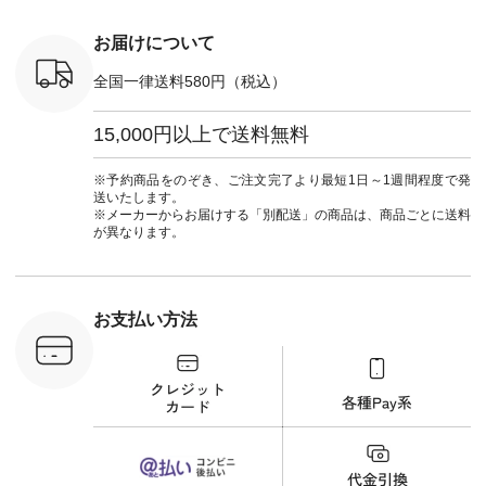
テーパード
262B-31610 ] ■キー
しむ #シンプルライ
#natulan_of
,590（税
カバー ¥2,970（税
フ #シンプルコーデ
注文番号：
込） [ 注文番号：
#大人女子 #フォー
お届けについて
-31349 ]
NCO-222C-00150 ] -
マル #ブラックフォ
6枚目＞
-------------------------
ーマル #ジャケット
全国一律送料580円（税込）
 ピンタック
--- ▶️ お買い物は写
#ワンピース #冠婚
ピース
真のタグをタップ ま
葬祭 #Luunamiu #ル
0（税込） [
たはプロフィール
ウナミウ #オリジナ
15,000円以上で送料無料
：MTO-
（@natulan_official）
ルブランド #natulan
] ＜7～
からどうぞ 「ナチュ
#ナチュラン
UNPLE ボ
ラン」で 注文番号や
#natulan_official.
※予約商品をのぞき、ご注文完了より最短1日～1週間程度で発
ゴイージー
商品名を検索してみ
送いたします。
1,550（税
てくださいね。
※メーカーからお届けする「別配送」の商品は、商品ごとに送料
注文番号：
#lifewear #fashion
が異なります。
-18377 ]
#natulan #今日のコ
■Lintu
ーデ #コーディネー
立体フラワー
ト #ファッション #
ラウス
ナチュラル #日々の
税込） [ 注
暮らし #暮らしを楽
お支払い方法
C-263T-
しむ #シンプルライ
フ #シンプルコーデ
商品詳
#大人女子 #猫 #猫グ
い物は写真
ッズ #世界猫の日 #
ップ また
バッグ #財布 #ポー
フィール
チ #マグカップ #猫
_official）
雑貨 #松尾ミユキ
チュラン」
#aoneco #アオネコ
にアクセス
#natulan #ナチュラ