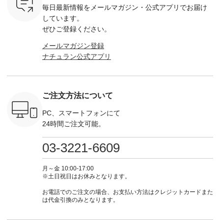
は、
込） ・Noisettes ・
---------------------- ▶️
注文番号：KOA-
[ 注文番
毎日最新情報をメールマガジン・
公式アプリでお届け
のこれから
Pepper ・Chloe [ 注
お買い物は写真のタ
262O-31095 ] ■【慶
263S-27183 ] --
な 涼し気
文番号：EMW-
グをタップ またはプ
弔両用】大切な日の
-------------
しています。
アップやワ
262A-31375 ] ■松尾
ロフィール
ボタンフレアワンピ
お買い物
ぜひご登録ください。
、ブラウス
ミユキ キャットハ
（@natulan_official）
ース ¥18,700（税
グをタップ
！ そし
ンドルマグ ¥
からどうぞ 「ナチュ
込） [ 注文番号：
ロフ
メールマガジン登録
気「よくば
¥1,650（税込） ・
ラン」で 注文番号や
KOA-252W-22368 ]
（@natulan
ナチュラン公式アプリ
」予約販売
Pumpkin ・Noisettes
商品名を検索してみ
■【慶弔両用】大切
からどうぞ 「ナ
トしていま
・Pepper ・Chloe [
てくださいね。
な日のボウタイAラ
ラン」で 
逃しなく！
注文番号：EMW-
#lifewear #fashion
インワンピース
商品名を
------------
262K-31378 ] --------
#natulan #今日のコ
¥18,700（税込） [
てくだ
---------------------
ーデ #コーディネー
注文番号：KOA-
#lifewear
ご注文方法について
----------
aoneco ---------------
ト #ファッション #
252W-22369 ] -------
#natula
枚目
-------------- ■がま口
ナチュラル #日々の
---------------------- ▶️
ーデ #コ
 ■ista-
ロングウォレット
暮らし #暮らしを楽
お買い物は写真のタ
ト #ファ
PC、スマートフォンにて
っと選べるリ
¥19,690（税込） ・
しむ #シンプルライ
グをタップ またはプ
ナチュラル
24時間ご注文可能。
くばりパン
グレージュ ・ブルー
フ #シンプルコーデ
ロフィール
暮らし #
0（税込） [
グリーン ・ミモザイ
#大人女子 #ワンピ
（@natulan_official）
しむ #シ
R-262P-
エロー ・シルエット
ース #デニム #デニ
からどうぞ 「ナチュ
フ #シン
03-3221-6609
ブルー [ 注文番号：
ムワンピ #別注 #夏
ラン」で 注文番号や
#大人女子
 ■so コ
NCO-262C-31607 ]
コーデ #D*g*y #ディ
商品名を検索してみ
ト #フレ
ネンパナマ
■がま口 ミニウォレ
ージーワイ #natulan
てくださいね。
#チェック
月～金 10:00-17:00
wayTライ
ット ¥9,790（税込）
#ナチュラン
#lifewear #fashion
タンチェッ
※土日祝日はお休みとなります。
ラウス
[ 注文番号：NCO-
#natulan_official.
#natulan #今日のコ
#夏コーデ 
税込） [ 注
242C-08057 ] ■ラテ
ーデ #コーディネー
Laulu 
お電話でのご注文の場合、お支払い方法はクレジットカードまた
O-263T-
ィストート
ト #ファッション #
ル #オリ
は代金引換のみとなります。
¥12,980（税込） [
ナチュラル #日々の
ンド #natulan #ナチ
マクロス
注文番号：NCO-
暮らし #暮らしを楽
ュ