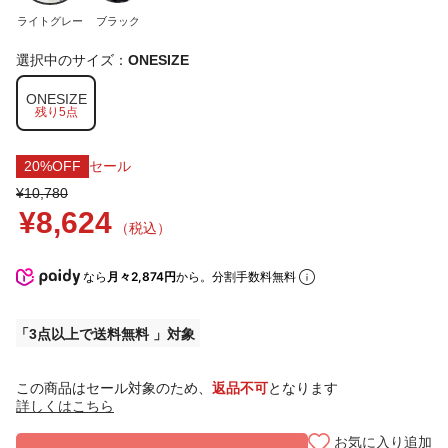
ライトグレー
ブラック
選択中のサイズ：
ONESIZE
ONESIZE
残り5点
20%OFF
セール
¥10,780
¥8,624
（税込）
なら
月々2,874円
から。分割手数料無料
3点以上で送料無料
この商品はセール対象のため、
返品不可
となります
詳しくはこちら
お気に入り追加