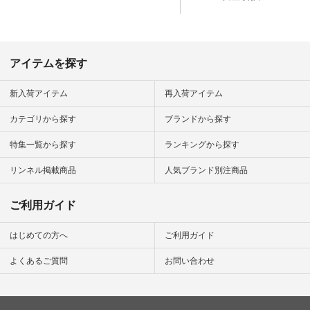
番号や商品
ン #natulan_official.
してみてく
ar
#natulan #
デ #コー
 #ファッ
アイテムを探す
ナチュラル
ン #日々
#暮らしを
新入荷アイテム
再入荷アイテム
シンプルラ
ンプルコー
カテゴリから探す
ブランドから探す
女子 #夏コ
夏コーデ #
特集一覧から探す
ランキングから探す
#コーデ #
ネン
ficial.
リンネル掲載商品
人気ブランド別注商品
ご利用ガイド
はじめての方へ
ご利用ガイド
よくあるご質問
お問い合わせ