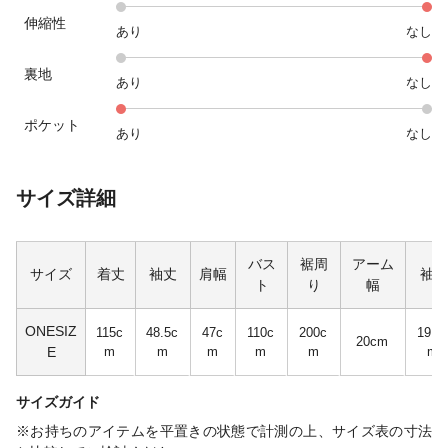
伸縮性
あり
なし
裏地
あり
なし
ポケット
あり
なし
サイズ詳細
バス
裾周
アーム
サイズ
着丈
袖丈
肩幅
袖幅
ト
り
幅
ONESIZ
115c
48.5c
47c
110c
200c
19.5
20cm
E
m
m
m
m
m
m
サイズガイド
※お持ちのアイテムを平置きの状態で計測の上、サイズ表の寸法