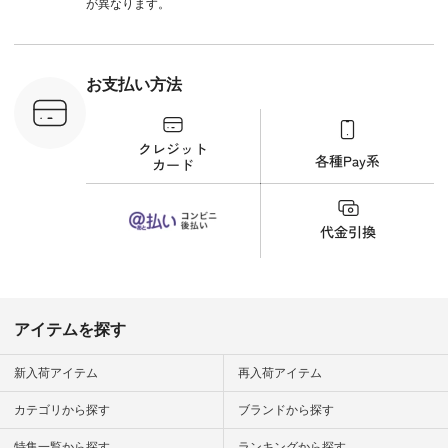
込） [ 注文番号：
が異なります。
UNL-254P-18377 ]
＜9枚目＞ ■Lintu
Laulu 立体フラワー
刺繍ブラウス
¥8,800（税込） [ 注
お支払い方法
文番号：YCC-263T-
30689 ] ---------------
-------------- ▶️商品詳
細やお買い物は写真
のタグをタップ また
はプロフィール
（@natulan_official）
から 「ナチュラン」
のサイトにアクセス
して 注文番号や商品
名を検索してみてく
ださいね。 #lifewear
#fashion #natulan #
今日のコーデ #コー
ディネート #ファッ
アイテムを探す
ション #ナチュラル
#ナチュラン #日々
の暮らし #暮らしを
新入荷アイテム
再入荷アイテム
楽しむ #シンプルラ
イフ #シンプルコー
カテゴリから探す
ブランドから探す
デ #大人女子 #夏コ
ーデ #真夏コーデ #
特集一覧から探す
ランキングから探す