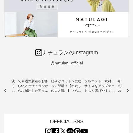
ナチュランのInstagram
@natulan_official
ー再入荷決
＼今週の新着をおさ
軽やかコットンにな
シルエット・素材・
今だけフ
-ire | よく
らい／ ナチュランか
って登場！【わたし
サイズをアップデー
点購入で1
ツ】予約販
らお届けしたアイテ
の大人服。】 さらり
ト より選びやすく【
Luuna m
ムから スタッフが気
と涼し気なシアーカ
D*g*y 】別注リブデ
用ノーカ
もに大きな
になるものをピック
ーディガン ・ 人気
ニムワンピース ・
ット ・ 身に纏うだ
だき、 一
アップ👆 ・ [ This
のシアーカーディガ
心地よく着られるデ
けでほっ
は早々に完
week's NEW
ンが軽くて、 お手入
イリーウェアが人気
地を大切に
 15周年
ARRIVAL ] //
れも簡単なコットン
の 「D*g*y」 より、
ーマル服
くばりパン
2026/07/26 -
素材になりました。
毎年大人気のナチュ
ルブランド「
OFFICIAL SNS
2026/08/01 // ✨✨ナ
ほんのり透ける生地
ラン別注 リブデニム
miu 」か
き、 この
チュラン15周年記念
が、女性らしさを演
ワンピースが登場。
フォーマ