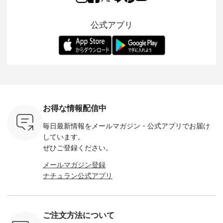
の再入荷が
✨✨ 8月より、
出し、 羽織るだけで
シルエットや素材を
トが仲間入り
。 今回
12,000円（税込）以
今年らしい装いに。
見直し、 さらに魅力
ピースと
10色のカ
上ご購入いただいた
レイヤードスタイル
的になったアイテム
を考え、 
公式アプリ
改めて詳し
お客様へ 人気イラス
が楽しめて、 季節の
を 詳しくご紹介いた
エット、
ます。 限
トレーター、よしい
変わり目に重宝する
します。 モデル身
丁寧に設計。 
を手に入れ
ちひろさん
アイテムです。 モデ
長：164cm / 着用サ
日を心地
だけのチャ
（@chocochop2）
ル身長：168cm -----
イズ：PLUS ---------
る一着に
ひこの機会
描き下ろし 【第2
------------------------
--------------------
た。 モデル身長：
なく！ ▼
弾】レモン柄コット
&yarn -----------------
D*g*y -----------------
164cm ----------------
荷したカラ
ンバッグをプレゼン
------------ ■コットン
------------ ■リブ使い
---------
色） ・コ
ト中です💓 8月にな
シアーVネックカー
デニムワンピース
miu --------
トマト ・
りました☀ 旅行や帰
ディガン ¥7,500（税
¥9,680（税込） ・ネ
--------- ■【慶弔両
モモ ・グ
省、レジャーなど楽
込） ・スモークブル
イビー ・ブラック [
用】ノー
ー ・スミ
しい予定を計画され
ー ・ブラック ・ネ
注文番号：DCO-
ーマルジ
お得な情報配信中
マメ ・レ
ている方も多いかと
イビー [ 注文番号：
264W-30707 ] -------
¥16,50
ルーベリー
思います🌿 今週は、
GRE-263T-30614 ] -
---------------------- ▶️
注文番号
毎日最新情報をメールマガジン・
公式アプリでお届け
----
暑さ本番のこれから
-------------------------
お買い物は写真のタ
262O-31095 
--------
にぴったりな 涼し気
--- ▶️ お買い物は写
グをタップ またはプ
弔両用】
しています。
-------------
なセットアップやワ
真のタグをタップ ま
ロフィール
ボタンフ
ぜひご登録ください。
っと
ンピース、ブラウス
たはプロフィール
（@natulan_official）
ース ¥18
ネンのよく
などが新登場！ そし
（@natulan_official）
からどうぞ 「ナチュ
込） [ 
メールマガジン登録
パンツ
て、大人気「よくば
からどうぞ 「ナチュ
ラン」で 注文番号や
KOA-252W
ナチュラン公式アプリ
込） [ 注
りパンツ」予約販売
ラン」で 注文番号や
商品名を検索してみ
■【慶弔
R-262P-
がスタートしていま
商品名を検索してみ
てくださいね。
な日のボ
す♪ お見逃しなく！
てくださいね。
#lifewear #fashion
インワ
 お買
-------------------------
#lifewear #fashion
#natulan #今日のコ
¥18,70
真のタグを
---- 今週のご紹介ア
#natulan #今日のコ
ーデ #コーディネー
注文番号
ご注文方法について
たはプロフ
イテム ----------------
ーデ #コーディネー
ト #ファッション #
252W-22369 ] -