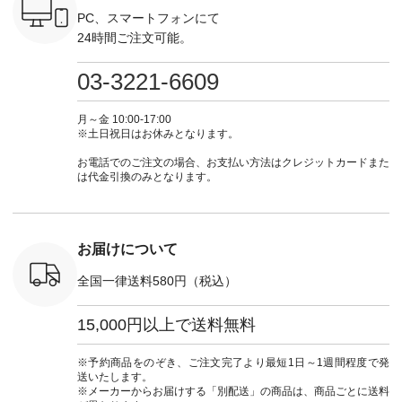
ール
------------- ＜1枚目
ト #ファッション #
ナチュラル #日々の
--------------
_official）
右・2枚目＞ ■ista-
ナチュラル #日々の
暮らし #暮らしを楽
お買い物
PC、スマートフォンにて
チュ
ire もっと選べるリ
暮らし #暮らしを楽
しむ #シンプルライ
グをタップ
24時間ご注文可能。
注文番号や
ネンのよくばりパン
しむ #シンプルライ
フ #シンプルコーデ
ロフ
検索してみ
ツ ¥9,900（税込） [
フ #シンプルコーデ
#大人女子 #ワンピ
（@natulan
さいね。
注文番号：IIR-262P-
#大人女子 #カーデ
ース #デニム #デニ
からどうぞ 「ナ
03-3221-6609
 #fashion
29223 ] ＜1枚目左・
ィガン #羽織り #シ
ムワンピ #別注 #夏
ラン」で 
n #今日のコ
3～4枚目＞ ■so コ
アーカーデ #コット
コーデ #D*g*y #ディ
商品名を
ーディネー
ットンリネンパナマ
ン #夏の羽織 #夏コ
ージーワイ #natulan
てくだ
月～金 10:00-17:00
ッション #
クロス 2wayTライ
ーデ #andyarn #アン
#ナチュラン
#lifewear
※土日祝日はお休みとなります。
 #日々の
ンブラウス
ドヤーン #オリジナ
#natulan_official.
#natula
暮らしを楽
¥7,590（税込） [ 注
ルブランド #natulan
ーデ #コ
お電話でのご注文の場合、お支払い方法はクレジットカードまた
ンプルライ
文番号：CSO-263T-
#ナチュラン
ト #ファ
は代金引換のみとなります。
プルコーデ
31348 ] コットンリ
#natulan_official.
ナチュラル
#パンツ #
ネンパナマクロス
暮らし #
ツ #よく
イージーテーパード
しむ #シ
 #テーパ
パンツ ¥7,590（税
フ #シン
 #限定カ
込） [ 注文番号：
#大人女子
お届けについて
荷 #15周
CSO-263P-31349 ]
マル #ブ
#夏コーデ
＜5～6枚目＞
ーマル #
全国一律送料580円（税込）
re #イスタイ
■&yarn ピンタック
#ワンピー
#natulan
ワンピース
葬祭 #Luu
ュラン
¥12,900（税込） [
ウナミウ 
15,000円以上で送料無料
ficial.
注文番号：MTO-
ルブランド #natu
263W-29752 ] ＜7～
#ナチ
8枚目＞ ■UNPLE ボ
#natulan_of
※予約商品をのぞき、ご注文完了より最短1日～1週間程度で発
ールカーゴイージー
送いたします。
パンツ ¥11,550（税
※メーカーからお届けする「別配送」の商品は、商品ごとに送料