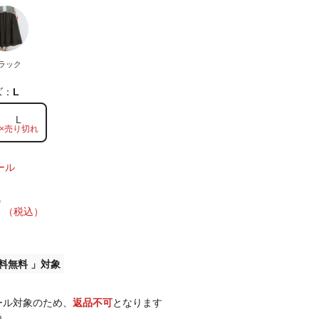
ラック
ズ：
L
L
×売り切れ
ール
7
（税込）
料無料
ール対象のため、
返品不可
となります
ら