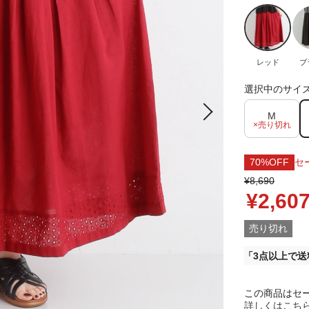
レッド
ブ
選択中のサイ
M
×売り切れ
70%OFF
セ
¥8,690
¥2,60
売り切れ
3点以上で送
この商品はセ
詳しくはこち