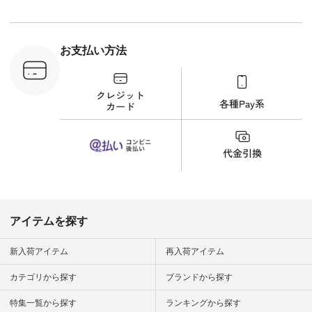
n #今日のコ
ーディネー
ッション #
 #日々の
暮らしを楽
お支払い方法
ンプルライ
プルコーデ
#猫 #猫グ
界猫の日 #
財布 #ポー
カップ #猫
松尾ミユキ
o #アオネコ
n #ナチュラ
official.
アイテムを探す
新入荷アイテム
再入荷アイテム
カテゴリから探す
ブランドから探す
特集一覧から探す
ランキングから探す