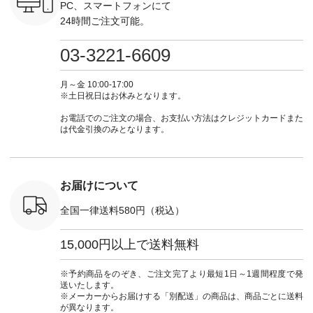
ォレット
しむ #シンプルライ
お買い物は写真のタ
ト #ファッション #
ト #ファ
PC、スマートフォンにて
0（税込） ・
フ #シンプルコーデ
グをタップ またはプ
ナチュラル #日々の
ナチュラル
24時間ご注文可能。
 ・ブルー
#大人女子 #ワンピ
ロフィール
暮らし #暮らしを楽
暮らし #
・ミモザイ
ース #ピンタック #
（@natulan_official）
しむ #シンプルライ
しむ #シ
シルエット
涼やか素材 #夏ワン
からどうぞ 「ナチュ
フ #シンプルコーデ
フ #シン
03-3221-6609
 注文番号：
ピ #夏コーデ
ラン」で 注文番号や
#大人女子 #スカー
#大人女子 
-31607 ]
#andyarn #アンドヤ
商品名を検索してみ
ト #フレアスカート
シャツコー
ミニウォレ
ーン #オリジナルブ
てくださいね。
#チェック柄 #ター
ルシャツ 
月～金 10:00-17:00
790（税込）
ランド #natulan #ナ
#lifewear #fashion
タンチェック #秋色
シャツ #
※土日祝日はお休みとなります。
号：NCO-
チュラン
#natulan #今日のコ
#夏コーデ #Lintu
ャツコーデ
] ■ラテ
#natulan_official.
ーデ #コーディネー
Laulu #リントゥラウ
デ #HEAV
お電話でのご注文の場合、お支払い方法はクレジットカードまた
トート
ト #ファッション #
ル #オリジナルブラ
ブンリー #natulan #
は代金引換のみとなります。
0（税込） [
ナチュラル #日々の
ンド #natulan #ナチ
ナチ
：NCO-
暮らし #暮らしを楽
ュラン
#natulan_of
] ■キー
しむ #シンプルライ
#natulan_official.
,970（税
フ #シンプルコーデ
注文番号：
#大人女子 #フォー
お届けについて
00150 ] -
マル #ブラックフォ
------------
ーマル #ジャケット
全国一律送料580円（税込）
#ワンピース #冠婚
タップ ま
葬祭 #Luunamiu #ル
フィール
ウナミウ #オリジナ
15,000円以上で送料無料
_official）
ルブランド #natulan
チュ
#ナチュラン
注文番号や
#natulan_official.
※予約商品をのぞき、ご注文完了より最短1日～1週間程度で発
検索してみ
送いたします。
さいね。
※メーカーからお届けする「別配送」の商品は、商品ごとに送料
 #fashion
が異なります。