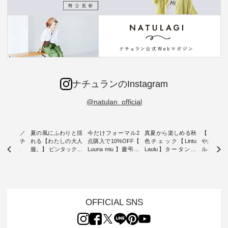
ナチュランのInstagram
@natulan_official
ミユキ／
夏の風にふわりと揺
今だけフォーマル2
真夏から楽しめる秋
【 HEAV
 】ねこモチ
れる【わたしの大人
点購入で10%OFF【
色チェック【Lintu
やかに華
雑貨 ・ 8
服。】 ピンタックワ
Luuna miu 】慶弔両
Laulu】タータンチ
ルネック
「世界猫の
ンピース ・ 軽やか
用ノーカラージャケ
ェックギャザースカ
ー ・ 天然素材を生
、 愛らし
なワンピーススタイ
ット ・ 身に纏うだ
ート ・ ゆったりと
かしたナ
チーフのア
ルを楽しめるのは、
けでほっとする着心
した着心地の大人の
タイル
。 ナチ
夏のおしゃれの醍醐
地を大切にした フォ
日常着を提案する、
「HEAV
も人気の
味。 今回ご紹介する
ーマル服のオリジナ
ナチュランオリジナ
ら、 新作
（松尾ミユ
のは 袖を通すだけで
ルブランド「 Luuna
ルブランド「 Lintu
ーが届きま
OFFICIAL SNS
」と
ちょっとひんやり、
miu 」から、 新たに
Laulu 」から、 季節
んのり透
co」から、
見た目にも涼し気な
フォーマルジャケッ
をまたいで穿けるチ
涼やかな生
るだけで気
ワンピース。 日常か
トが仲間入り。 ワン
ェックスカートが新
んわりと