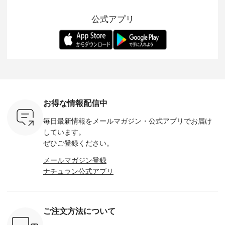
 バッグや
ら夏休みのお出かけ
ピースとのバランス
登場。 真夏にうれし
をあしら
紹介しま
まで、 暑い夏にぴっ
を考え、 丈感やシル
い涼やかさと、 秋を
印象的。 
公式アプリ
たりの新作です。 モ
エット、着心地まで
先取りできる落ち着
装いに、 
-- 松尾ミユキ
デル身長：168cm --
丁寧に設計。 特別な
いた色合いを兼ね備
華やぎを
------------
-------------------------
日を心地よく過ごせ
えたアイテムを、 詳
る一枚です。 
-- &yarn --------------
る一着に仕上げまし
しくご紹介します。
身長：164cm ---
バッグ
--------------- ■ピン
た。 モデル身長：
モデル身長：164cm
-------------
（税込） ・
タックワンピース
164cm ----------------
-------------------------
HEAVENLY -
・Leo ・
¥12,900（税込） ・
------------- Luuna
---- Lintu Laulu -------
-------------
ella [ 注文
ホワイト ・スモーク
miu --------------------
---------------------- ■
ェックシ
-263B-
ブルー ・ネイビー [
--------- ■【慶弔両
タータンチェックギ
フリルネ
注文番号：MTO-
用】ノーカラーフォ
ャザースカート
ーバー ¥1
ットヘアク
263W-29752 ] -------
ーマルジャケット
¥9,900（税込） ・レ
込） ・ホ
お得な情報配信中
,320（税
---------------------- ▶️
¥16,500（税込） [
ッド系 ・グリーン系
ラック 
settes ・
お買い物は写真のタ
注文番号：KOA-
[ 注文番号：MTO-
・オフ [
毎日最新情報をメールマガジン・
公式アプリでお届け
Chloe [ 注
グをタップ またはプ
262O-31095 ] ■【慶
263S-27183 ] --------
DLW-263T-3
EMW-
ロフィール
弔両用】大切な日の
--------------------- ▶️
-------------
しています。
] ■松尾
（@natulan_official）
ボタンフレアワンピ
お買い物は写真のタ
-- ▶️ お買い物は写真
ぜひご登録ください。
キャットハ
からどうぞ 「ナチュ
ース ¥18,700（税
グをタップ またはプ
のタグをタ
マグ ¥
ラン」で 注文番号や
込） [ 注文番号：
ロフィール
はプロ
メールマガジン登録
（税込） ・
商品名を検索してみ
KOA-252W-22368 ]
（@natulan_official）
（@natulan
ナチュラン公式アプリ
Noisettes
てくださいね。
■【慶弔両用】大切
からどうぞ 「ナチュ
からどうぞ 「ナ
・Chloe [
#lifewear #fashion
な日のボウタイAラ
ラン」で 注文番号や
ラン」で 
：EMW-
#natulan #今日のコ
インワンピース
商品名を検索してみ
商品名を
------
ーデ #コーディネー
¥18,700（税込） [
てくださいね。
てくだ
--------
ト #ファッション #
注文番号：KOA-
#lifewear #fashion
#lifewear
ご注文方法について
-----------
ナチュラル #日々の
252W-22369 ] -------
#natulan #今日のコ
#natula
がま口
暮らし #暮らしを楽
---------------------- ▶️
ーデ #コーディネー
ーデ #コ