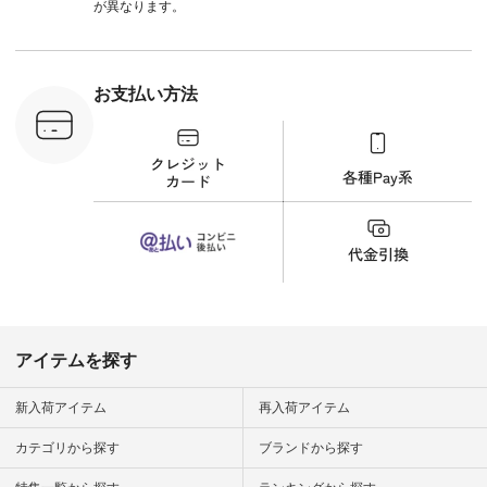
込） [ 注文番号：
が異なります。
UNL-254P-18377 ]
＜9枚目＞ ■Lintu
Laulu 立体フラワー
刺繍ブラウス
¥8,800（税込） [ 注
お支払い方法
文番号：YCC-263T-
30689 ] ---------------
-------------- ▶️商品詳
細やお買い物は写真
のタグをタップ また
はプロフィール
（@natulan_official）
から 「ナチュラン」
のサイトにアクセス
して 注文番号や商品
名を検索してみてく
ださいね。 #lifewear
#fashion #natulan #
今日のコーデ #コー
ディネート #ファッ
アイテムを探す
ション #ナチュラル
#ナチュラン #日々
の暮らし #暮らしを
新入荷アイテム
再入荷アイテム
楽しむ #シンプルラ
イフ #シンプルコー
カテゴリから探す
ブランドから探す
デ #大人女子 #夏コ
ーデ #真夏コーデ #