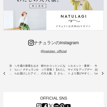
ナチュランのInstagram
@natulan_official
ー再入荷決
＼今週の新着をおさ
軽やかコットンにな
シルエット・素材・
今だけフ
-ire | よく
らい／ ナチュランか
って登場！【わたし
サイズをアップデー
点購入で1
ツ】予約販
らお届けしたアイテ
の大人服。】 さらり
ト より選びやすく【
Luuna m
ムから スタッフが気
と涼し気なシアーカ
D*g*y 】別注リブデ
用ノーカ
もに大きな
になるものをピック
ーディガン ・ 人気
ニムワンピース ・
ット ・ 身に纏うだ
だき、 一
アップ👆 ・ [ This
のシアーカーディガ
心地よく着られるデ
けでほっ
は早々に完
week's NEW
ンが軽くて、 お手入
イリーウェアが人気
地を大切に
 15周年
ARRIVAL ] //
れも簡単なコットン
の 「D*g*y」 より、
ーマル服
くばりパン
2026/07/26 -
素材になりました。
毎年大人気のナチュ
ルブランド「
OFFICIAL SNS
2026/08/01 // ✨✨ナ
ほんのり透ける生地
ラン別注 リブデニム
miu 」か
き、 この
チュラン15周年記念
が、女性らしさを演
ワンピースが登場。
フォーマ