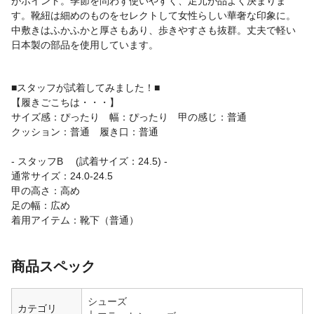
がポイント。季節を問わず使いやすく、足元が品よく決まりま
す。靴紐は細めのものをセレクトして女性らしい華奢な印象に。
中敷きはふかふかと厚さもあり、歩きやすさも抜群。丈夫で軽い
日本製の部品を使用しています。
■スタッフが試着してみました！■
【履きごこちは・・・】
サイズ感：ぴったり 幅：ぴったり 甲の感じ：普通
クッション：普通 履き口：普通
- スタッフB (試着サイズ：24.5) -
通常サイズ：24.0-24.5
甲の高さ：高め
足の幅：広め
着用アイテム：靴下（普通）
商品スペック
シューズ
カテゴリ