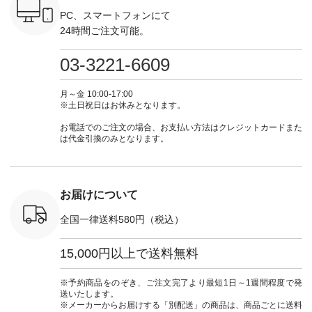
ール
------------- ＜1枚目
ト #ファッション #
ナチュラル #日々の
--------------
_official）
右・2枚目＞ ■ista-
ナチュラル #日々の
暮らし #暮らしを楽
お買い物
PC、スマートフォンにて
チュ
ire もっと選べるリ
暮らし #暮らしを楽
しむ #シンプルライ
グをタップ
24時間ご注文可能。
注文番号や
ネンのよくばりパン
しむ #シンプルライ
フ #シンプルコーデ
ロフ
検索してみ
ツ ¥9,900（税込） [
フ #シンプルコーデ
#大人女子 #ワンピ
（@natulan
さいね。
注文番号：IIR-262P-
#大人女子 #カーデ
ース #デニム #デニ
からどうぞ 「ナ
03-3221-6609
 #fashion
29223 ] ＜1枚目左・
ィガン #羽織り #シ
ムワンピ #別注 #夏
ラン」で 
n #今日のコ
3～4枚目＞ ■so コ
アーカーデ #コット
コーデ #D*g*y #ディ
商品名を
ーディネー
ットンリネンパナマ
ン #夏の羽織 #夏コ
ージーワイ #natulan
てくだ
月～金 10:00-17:00
ッション #
クロス 2wayTライ
ーデ #andyarn #アン
#ナチュラン
#lifewear
※土日祝日はお休みとなります。
 #日々の
ンブラウス
ドヤーン #オリジナ
#natulan_official.
#natula
暮らしを楽
¥7,590（税込） [ 注
ルブランド #natulan
ーデ #コ
お電話でのご注文の場合、お支払い方法はクレジットカードまた
ンプルライ
文番号：CSO-263T-
#ナチュラン
ト #ファ
は代金引換のみとなります。
プルコーデ
31348 ] コットンリ
#natulan_official.
ナチュラル
#パンツ #
ネンパナマクロス
暮らし #
ツ #よく
イージーテーパード
しむ #シ
 #テーパ
パンツ ¥7,590（税
フ #シン
 #限定カ
込） [ 注文番号：
#大人女子
お届けについて
荷 #15周
CSO-263P-31349 ]
マル #ブ
#夏コーデ
＜5～6枚目＞
ーマル #
全国一律送料580円（税込）
re #イスタイ
■&yarn ピンタック
#ワンピー
#natulan
ワンピース
葬祭 #Luu
ュラン
¥12,900（税込） [
ウナミウ 
15,000円以上で送料無料
ficial.
注文番号：MTO-
ルブランド #natu
263W-29752 ] ＜7～
#ナチ
8枚目＞ ■UNPLE ボ
#natulan_of
※予約商品をのぞき、ご注文完了より最短1日～1週間程度で発
ールカーゴイージー
送いたします。
パンツ ¥11,550（税
※メーカーからお届けする「別配送」の商品は、商品ごとに送料