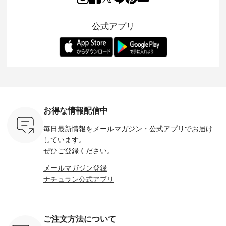
の再入荷が
✨✨ 8月より、
出し、 羽織るだけで
シルエットや素材を
トが仲間入り
。 今回
12,000円（税込）以
今年らしい装いに。
見直し、 さらに魅力
ピースと
10色のカ
上ご購入いただいた
レイヤードスタイル
的になったアイテム
を考え、 
公式アプリ
改めて詳し
お客様へ 人気イラス
が楽しめて、 季節の
を 詳しくご紹介いた
エット、
ます。 限
トレーター、よしい
変わり目に重宝する
します。 モデル身
丁寧に設計。 
を手に入れ
ちひろさん
アイテムです。 モデ
長：164cm / 着用サ
日を心地
だけのチャ
（@chocochop2）
ル身長：168cm -----
イズ：PLUS ---------
る一着に
ひこの機会
描き下ろし 【第2
------------------------
--------------------
た。 モデル身長：
なく！ ▼
弾】レモン柄コット
&yarn -----------------
D*g*y -----------------
164cm ----------------
荷したカラ
ンバッグをプレゼン
------------ ■コットン
------------ ■リブ使い
---------
色） ・コ
ト中です💓 8月にな
シアーVネックカー
デニムワンピース
miu --------
トマト ・
りました☀ 旅行や帰
ディガン ¥7,500（税
¥9,680（税込） ・ネ
--------- ■【慶弔両
モモ ・グ
省、レジャーなど楽
込） ・スモークブル
イビー ・ブラック [
用】ノー
ー ・スミ
しい予定を計画され
ー ・ブラック ・ネ
注文番号：DCO-
ーマルジ
お得な情報配信中
マメ ・レ
ている方も多いかと
イビー [ 注文番号：
264W-30707 ] -------
¥16,50
ルーベリー
思います🌿 今週は、
GRE-263T-30614 ] -
---------------------- ▶️
注文番号
毎日最新情報をメールマガジン・
公式アプリでお届け
----
暑さ本番のこれから
-------------------------
お買い物は写真のタ
262O-31095 
--------
にぴったりな 涼し気
--- ▶️ お買い物は写
グをタップ またはプ
弔両用】
しています。
-------------
なセットアップやワ
真のタグをタップ ま
ロフィール
ボタンフ
ぜひご登録ください。
っと
ンピース、ブラウス
たはプロフィール
（@natulan_official）
ース ¥18
ネンのよく
などが新登場！ そし
（@natulan_official）
からどうぞ 「ナチュ
込） [ 
メールマガジン登録
パンツ
て、大人気「よくば
からどうぞ 「ナチュ
ラン」で 注文番号や
KOA-252W
ナチュラン公式アプリ
込） [ 注
りパンツ」予約販売
ラン」で 注文番号や
商品名を検索してみ
■【慶弔
R-262P-
がスタートしていま
商品名を検索してみ
てくださいね。
な日のボ
す♪ お見逃しなく！
てくださいね。
#lifewear #fashion
インワ
 お買
-------------------------
#lifewear #fashion
#natulan #今日のコ
¥18,70
真のタグを
---- 今週のご紹介ア
#natulan #今日のコ
ーデ #コーディネー
注文番号
ご注文方法について
たはプロフ
イテム ----------------
ーデ #コーディネー
ト #ファッション #
252W-22369 ] -