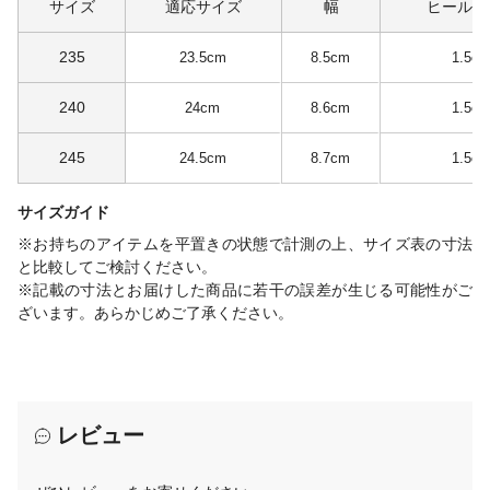
サイズ
適応サイズ
幅
ヒールの
235
23.5cm
8.5cm
1.5c
240
24cm
8.6cm
1.5c
245
24.5cm
8.7cm
1.5c
サイズガイド
※お持ちのアイテムを平置きの状態で計測の上、サイズ表の寸法
と比較してご検討ください。
※記載の寸法とお届けした商品に若干の誤差が生じる可能性がご
ざいます。あらかじめご了承ください。
レビュー