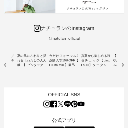
ナチュランのInstagram
@natulan_official
ミユキ／
夏の風にふわりと揺
今だけフォーマル2
真夏から楽しめる秋
【 HEAV
 】ねこモチ
れる【わたしの大人
点購入で10%OFF【
色チェック【Lintu
やかに華
雑貨 ・ 8
服。】 ピンタックワ
Luuna miu 】慶弔両
Laulu】タータンチ
ルネック
「世界猫の
ンピース ・ 軽やか
用ノーカラージャケ
ェックギャザースカ
ー ・ 天然素材を生
、 愛らし
なワンピーススタイ
ット ・ 身に纏うだ
ート ・ ゆったりと
かしたナ
チーフのア
ルを楽しめるのは、
けでほっとする着心
した着心地の大人の
タイル
。 ナチ
夏のおしゃれの醍醐
地を大切にした フォ
日常着を提案する、
「HEAV
も人気の
味。 今回ご紹介する
ーマル服のオリジナ
ナチュランオリジナ
ら、 新作
（松尾ミユ
のは 袖を通すだけで
ルブランド「 Luuna
ルブランド「 Lintu
ーが届きま
OFFICIAL SNS
」と
ちょっとひんやり、
miu 」から、 新たに
Laulu 」から、 季節
んのり透
co」から、
見た目にも涼し気な
フォーマルジャケッ
をまたいで穿けるチ
涼やかな生
るだけで気
ワンピース。 日常か
トが仲間入り。 ワン
ェックスカートが新
んわりと
 バッグや
ら夏休みのお出かけ
ピースとのバランス
登場。 真夏にうれし
をあしら
紹介しま
まで、 暑い夏にぴっ
を考え、 丈感やシル
い涼やかさと、 秋を
印象的。 
公式アプリ
たりの新作です。 モ
エット、着心地まで
先取りできる落ち着
装いに、 
-- 松尾ミユキ
デル身長：168cm --
丁寧に設計。 特別な
いた色合いを兼ね備
華やぎを