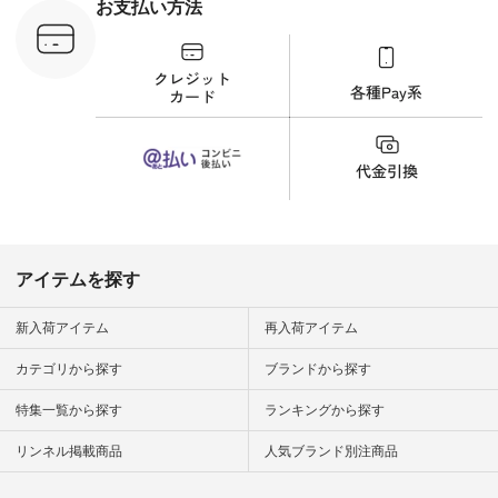
暮らしを楽
お支払い方法
ンプルライ
プルコーデ
#猫 #猫グ
界猫の日 #
財布 #ポー
カップ #猫
松尾ミユキ
o #アオネコ
n #ナチュラ
official.
アイテムを探す
新入荷アイテム
再入荷アイテム
カテゴリから探す
ブランドから探す
特集一覧から探す
ランキングから探す
リンネル掲載商品
人気ブランド別注商品