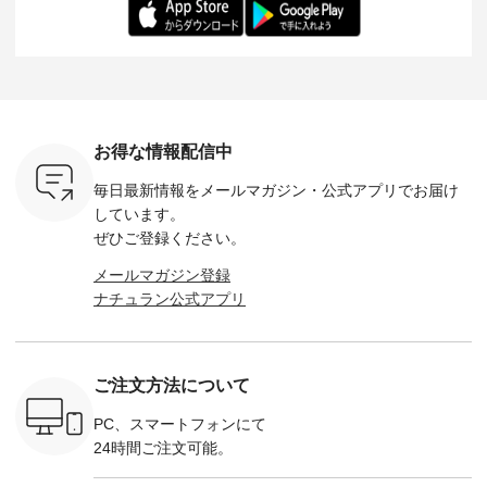
------------
-------------------------
日を心地よく過ごせ
えたアイテムを、 詳
る一枚です。 
-- &yarn --------------
る一着に仕上げまし
しくご紹介します。
身長：164cm ---
バッグ
--------------- ■ピン
た。 モデル身長：
モデル身長：164cm
-------------
（税込） ・
タックワンピース
164cm ----------------
-------------------------
HEAVENLY -
・Leo ・
¥12,900（税込） ・
------------- Luuna
---- Lintu Laulu -------
-------------
ella [ 注文
ホワイト ・スモーク
miu --------------------
---------------------- ■
ェックシ
-263B-
ブルー ・ネイビー [
--------- ■【慶弔両
タータンチェックギ
フリルネ
注文番号：MTO-
用】ノーカラーフォ
ャザースカート
ーバー ¥1
ットヘアク
263W-29752 ] -------
ーマルジャケット
¥9,900（税込） ・レ
込） ・ホ
お得な情報配信中
,320（税
---------------------- ▶️
¥16,500（税込） [
ッド系 ・グリーン系
ラック 
settes ・
お買い物は写真のタ
注文番号：KOA-
[ 注文番号：MTO-
・オフ [
毎日最新情報をメールマガジン・
公式アプリでお届け
Chloe [ 注
グをタップ またはプ
262O-31095 ] ■【慶
263S-27183 ] --------
DLW-263T-3
EMW-
ロフィール
弔両用】大切な日の
--------------------- ▶️
-------------
しています。
] ■松尾
（@natulan_official）
ボタンフレアワンピ
お買い物は写真のタ
-- ▶️ お買い物は写真
ぜひご登録ください。
キャットハ
からどうぞ 「ナチュ
ース ¥18,700（税
グをタップ またはプ
のタグをタ
マグ ¥
ラン」で 注文番号や
込） [ 注文番号：
ロフィール
はプロ
メールマガジン登録
（税込） ・
商品名を検索してみ
KOA-252W-22368 ]
（@natulan_official）
（@natulan
ナチュラン公式アプリ
Noisettes
てくださいね。
■【慶弔両用】大切
からどうぞ 「ナチュ
からどうぞ 「ナ
・Chloe [
#lifewear #fashion
な日のボウタイAラ
ラン」で 注文番号や
ラン」で 
：EMW-
#natulan #今日のコ
インワンピース
商品名を検索してみ
商品名を
------
ーデ #コーディネー
¥18,700（税込） [
てくださいね。
てくだ
--------
ト #ファッション #
注文番号：KOA-
#lifewear #fashion
#lifewear
ご注文方法について
-----------
ナチュラル #日々の
252W-22369 ] -------
#natulan #今日のコ
#natula
がま口
暮らし #暮らしを楽
---------------------- ▶️
ーデ #コーディネー
ーデ #コ
ォレット
しむ #シンプルライ
お買い物は写真のタ
ト #ファッション #
ト #ファ
PC、スマートフォンにて
0（税込） ・
フ #シンプルコーデ
グをタップ またはプ
ナチュラル #日々の
ナチュラル
24時間ご注文可能。
 ・ブルー
#大人女子 #ワンピ
ロフィール
暮らし #暮らしを楽
暮らし #
・ミモザイ
ース #ピンタック #
（@natulan_official）
しむ #シンプルライ
しむ #シ