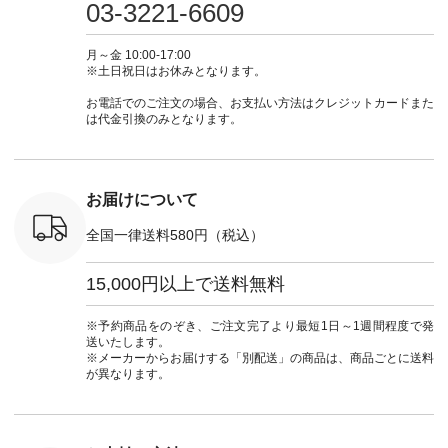
シルエット
涼やか素材 #夏ワン
からどうぞ 「ナチュ
フ #シンプルコーデ
フ #シン
03-3221-6609
 注文番号：
ピ #夏コーデ
ラン」で 注文番号や
#大人女子 #スカー
#大人女子 
-31607 ]
#andyarn #アンドヤ
商品名を検索してみ
ト #フレアスカート
シャツコー
ミニウォレ
ーン #オリジナルブ
てくださいね。
#チェック柄 #ター
ルシャツ 
月～金 10:00-17:00
790（税込）
ランド #natulan #ナ
#lifewear #fashion
タンチェック #秋色
シャツ #
※土日祝日はお休みとなります。
号：NCO-
チュラン
#natulan #今日のコ
#夏コーデ #Lintu
ャツコーデ
] ■ラテ
#natulan_official.
ーデ #コーディネー
Laulu #リントゥラウ
デ #HEAV
お電話でのご注文の場合、お支払い方法はクレジットカードまた
トート
ト #ファッション #
ル #オリジナルブラ
ブンリー #natulan #
は代金引換のみとなります。
0（税込） [
ナチュラル #日々の
ンド #natulan #ナチ
ナチ
：NCO-
暮らし #暮らしを楽
ュラン
#natulan_of
] ■キー
しむ #シンプルライ
#natulan_official.
,970（税
フ #シンプルコーデ
注文番号：
#大人女子 #フォー
お届けについて
00150 ] -
マル #ブラックフォ
------------
ーマル #ジャケット
全国一律送料580円（税込）
#ワンピース #冠婚
タップ ま
葬祭 #Luunamiu #ル
フィール
ウナミウ #オリジナ
15,000円以上で送料無料
_official）
ルブランド #natulan
チュ
#ナチュラン
注文番号や
#natulan_official.
※予約商品をのぞき、ご注文完了より最短1日～1週間程度で発
検索してみ
送いたします。
さいね。
※メーカーからお届けする「別配送」の商品は、商品ごとに送料
 #fashion
が異なります。
n #今日のコ
ーディネー
ッション #
 #日々の