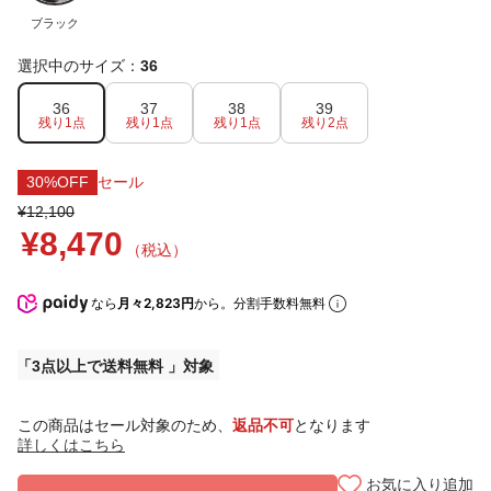
ブラック
選択中のサイズ：
36
36
37
38
39
残り1点
残り1点
残り1点
残り2点
30%OFF
セール
¥12,100
¥8,470
（税込）
なら
月々2,823円
から。分割手数料無料
3点以上で送料無料
この商品はセール対象のため、
返品不可
となります
詳しくはこちら
お気に入り追加