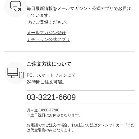
settes ・
お買い物は写真のタ
注文番号：KOA-
[ 注文番号：MTO-
・オフ [
毎日最新情報をメールマガジン・
公式アプリでお届け
Chloe [ 注
グをタップ またはプ
262O-31095 ] ■【慶
263S-27183 ] --------
DLW-263T-3
EMW-
ロフィール
弔両用】大切な日の
--------------------- ▶️
-------------
しています。
] ■松尾
（@natulan_official）
ボタンフレアワンピ
お買い物は写真のタ
-- ▶️ お買い物は写真
ぜひご登録ください。
キャットハ
からどうぞ 「ナチュ
ース ¥18,700（税
グをタップ またはプ
のタグをタ
マグ ¥
ラン」で 注文番号や
込） [ 注文番号：
ロフィール
はプロ
メールマガジン登録
（税込） ・
商品名を検索してみ
KOA-252W-22368 ]
（@natulan_official）
（@natulan
ナチュラン公式アプリ
Noisettes
てくださいね。
■【慶弔両用】大切
からどうぞ 「ナチュ
からどうぞ 「ナ
・Chloe [
#lifewear #fashion
な日のボウタイAラ
ラン」で 注文番号や
ラン」で 
：EMW-
#natulan #今日のコ
インワンピース
商品名を検索してみ
商品名を
------
ーデ #コーディネー
¥18,700（税込） [
てくださいね。
てくだ
--------
ト #ファッション #
注文番号：KOA-
#lifewear #fashion
#lifewear
ご注文方法について
-----------
ナチュラル #日々の
252W-22369 ] -------
#natulan #今日のコ
#natula
がま口
暮らし #暮らしを楽
---------------------- ▶️
ーデ #コーディネー
ーデ #コ
ォレット
しむ #シンプルライ
お買い物は写真のタ
ト #ファッション #
ト #ファ
PC、スマートフォンにて
0（税込） ・
フ #シンプルコーデ
グをタップ またはプ
ナチュラル #日々の
ナチュラル
24時間ご注文可能。
 ・ブルー
#大人女子 #ワンピ
ロフィール
暮らし #暮らしを楽
暮らし #
・ミモザイ
ース #ピンタック #
（@natulan_official）
しむ #シンプルライ
しむ #シ
シルエット
涼やか素材 #夏ワン
からどうぞ 「ナチュ
フ #シンプルコーデ
フ #シン
03-3221-6609
 注文番号：
ピ #夏コーデ
ラン」で 注文番号や
#大人女子 #スカー
#大人女子 
-31607 ]
#andyarn #アンドヤ
商品名を検索してみ
ト #フレアスカート
シャツコー
ミニウォレ
ーン #オリジナルブ
てくださいね。
#チェック柄 #ター
ルシャツ 
月～金 10:00-17:00
790（税込）
ランド #natulan #ナ
#lifewear #fashion
タンチェック #秋色
シャツ #
※土日祝日はお休みとなります。
号：NCO-
チュラン
#natulan #今日のコ
#夏コーデ #Lintu
ャツコーデ
] ■ラテ
#natulan_official.
ーデ #コーディネー
Laulu #リントゥラウ
デ #HEAV
お電話でのご注文の場合、お支払い方法はクレジットカードまた
トート
ト #ファッション #
ル #オリジナルブラ
ブンリー #natulan #
は代金引換のみとなります。
0（税込） [
ナチュラル #日々の
ンド #natulan #ナチ
ナチ
：NCO-
暮らし #暮らしを楽
ュラン
#natulan_of