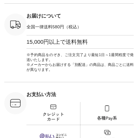
] ■キー
しむ #シンプルライ
#natulan_official.
,970（税
フ #シンプルコーデ
注文番号：
#大人女子 #フォー
お届けについて
00150 ] -
マル #ブラックフォ
------------
ーマル #ジャケット
全国一律送料580円（税込）
#ワンピース #冠婚
タップ ま
葬祭 #Luunamiu #ル
フィール
ウナミウ #オリジナ
15,000円以上で送料無料
_official）
ルブランド #natulan
チュ
#ナチュラン
注文番号や
#natulan_official.
※予約商品をのぞき、ご注文完了より最短1日～1週間程度で発
検索してみ
送いたします。
さいね。
※メーカーからお届けする「別配送」の商品は、商品ごとに送料
 #fashion
が異なります。
n #今日のコ
ーディネー
ッション #
 #日々の
暮らしを楽
お支払い方法
ンプルライ
プルコーデ
#猫 #猫グ
界猫の日 #
財布 #ポー
カップ #猫
松尾ミユキ
o #アオネコ
n #ナチュラ