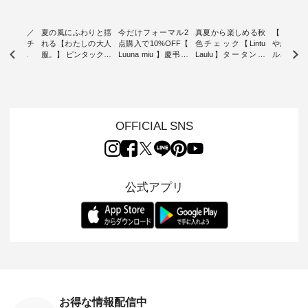
ミユキ／
夏の風にふわりと揺
今だけフォーマル2
真夏から楽しめる秋
【 HEAV
 】ねこモチ
れる【わたしの大人
点購入で10%OFF【
色チェック【Lintu
やかに華
雑貨 ・ 8
服。】 ピンタックワ
Luuna miu 】慶弔両
Laulu】タータンチ
ルネック
「世界猫の
ンピース ・ 軽やか
用ノーカラージャケ
ェックギャザースカ
ー ・ 天然素材を生
、 愛らし
なワンピーススタイ
ット ・ 身に纏うだ
ート ・ ゆったりと
かしたナ
チーフのア
ルを楽しめるのは、
けでほっとする着心
した着心地の大人の
タイル
。 ナチ
夏のおしゃれの醍醐
地を大切にした フォ
日常着を提案する、
「HEAV
も人気の
味。 今回ご紹介する
ーマル服のオリジナ
ナチュランオリジナ
ら、 新作
（松尾ミユ
のは 袖を通すだけで
ルブランド「 Luuna
ルブランド「 Lintu
ーが届きま
OFFICIAL SNS
」と
ちょっとひんやり、
miu 」から、 新たに
Laulu 」から、 季節
んのり透
co」から、
見た目にも涼し気な
フォーマルジャケッ
をまたいで穿けるチ
涼やかな生
るだけで気
ワンピース。 日常か
トが仲間入り。 ワン
ェックスカートが新
んわりと
 バッグや
ら夏休みのお出かけ
ピースとのバランス
登場。 真夏にうれし
をあしら
紹介しま
まで、 暑い夏にぴっ
を考え、 丈感やシル
い涼やかさと、 秋を
印象的。 
公式アプリ
たりの新作です。 モ
エット、着心地まで
先取りできる落ち着
装いに、 
-- 松尾ミユキ
デル身長：168cm --
丁寧に設計。 特別な
いた色合いを兼ね備
華やぎを
------------
-------------------------
日を心地よく過ごせ
えたアイテムを、 詳
る一枚です。 
-- &yarn --------------
る一着に仕上げまし
しくご紹介します。
身長：164cm ---
バッグ
--------------- ■ピン
た。 モデル身長：
モデル身長：164cm
-------------
（税込） ・
タックワンピース
164cm ----------------
-------------------------
HEAVENLY -
・Leo ・
¥12,900（税込） ・
------------- Luuna
---- Lintu Laulu -------
-------------
ella [ 注文
ホワイト ・スモーク
miu --------------------
---------------------- ■
ェックシ
-263B-
ブルー ・ネイビー [
--------- ■【慶弔両
タータンチェックギ
フリルネ
注文番号：MTO-
用】ノーカラーフォ
ャザースカート
ーバー ¥1
ットヘアク
263W-29752 ] -------
ーマルジャケット
¥9,900（税込） ・レ
込） ・ホ
お得な情報配信中
,320（税
---------------------- ▶️
¥16,500（税込） [
ッド系 ・グリーン系
ラック 