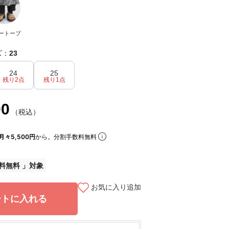
ートープ
ズ：
23
24
25
残り2点
残り1点
00
（税込）
月々5,500円
から。分割手数料無料
料無料
お気に入り追加
ートに入れる