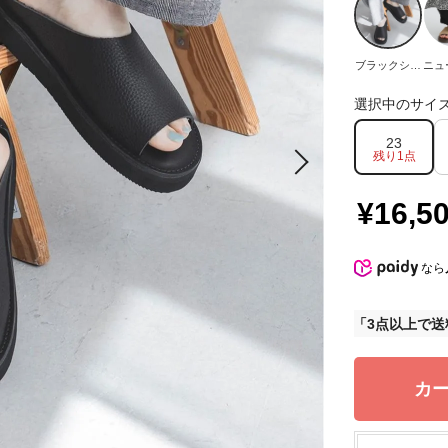
ブラックシュ
ニュ
リンク
選択中のサイ
23
残り1点
¥16,5
なら
3点以上で送
カ