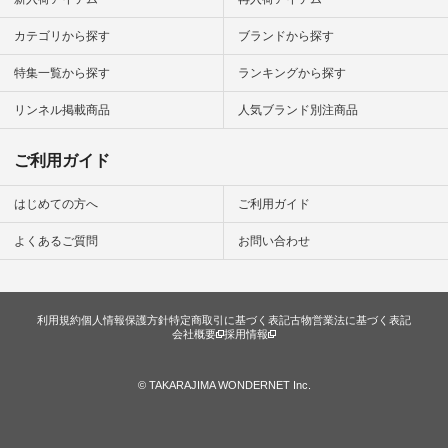
のサイトにアクセス
して 注文番号や商品
カテゴリから探す
ブランドから探す
名を検索してみてく
ださいね。 #lifewear
特集一覧から探す
ランキングから探す
#fashion #natulan #
今日のコーデ #コー
ディネート #ファッ
リンネル掲載商品
人気ブランド別注商品
ション #ナチュラル
#ナチュラン #日々
の暮らし #暮らしを
ご利用ガイド
楽しむ #シンプルラ
イフ #シンプルコー
デ #大人女子 #スタ
はじめての方へ
ご利用ガイド
ッフ着用 #大人カジ
ュアル
よくあるご質問
お問い合わせ
#natulan_official.
利用規約
個人情報保護方針
特定商取引に基づく表記
古物営業法に基づく表記
会社概要
採用情報
© TAKARAJIMA WONDERNET Inc.