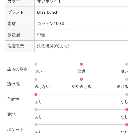
カラー
オフホワイト
ブランド
Bliss bunch
素材
コットン100％
原産国
中国
洗濯表示
洗濯機(40℃まで)
生地の厚さ
厚い
普通
薄い
透け感
透けない
やや透ける
透ける
伸縮性
あり
なし
裏地
あり
なし
ポケット
あり
なし