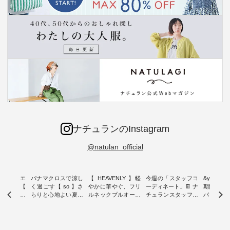
ナチュランのInstagram
@natulan_official
ーブシルエ
パナマクロスで涼し
【 HEAVENLY 】軽
今週の「スタッフコ
&yarn 9th
効いた【
く過ごす【 so 】さ
やかに華やぐ、フリ
ーディネート」👖 ナ
期間限定 
 】ボールカ
らりと心地よい夏コ
ルネックプルオーバ
チュランスタッフの
バー×サ
ジーパンツ
ーデ ・ 毎日の“とっ
ー ・ 天然素材を生
リアルなコーディネ
ット ・ ナチュラン
ても”になれる、 ス
かしたナチュラルス
ートをご紹介します
オリジナ
ルな服を提
タンダードな服を提
タイルで人気の
♪ 今回は、8/1に再入
「&yarn
NPLE 」
案する「so（エスオ
「HEAVENLY」か
荷し、 すでに残りわ
げさまで