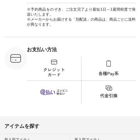
#エスオー #natulan
い色を。 シンプルに
ットコーデ
#ナチュラン
なりすぎないよう
ーコーデ 
※予約商品をのぞき、ご注文完了より最短1日～1週間程度で発
#natulan_official.
に、 ビスチェを重ね
ト #サロ
送いたします。
てトレンド感をプラ
ツ #ボー
※メーカーからお届けする「別配送」の商品は、商品ごとに送料
スしました。 --------
#夏コーデ #
が異なります。
--------------------- ③
#アン
スタッフ：uruma /
#natula
身長160cm ▼スタッ
ン #natulan_
フコメント カジュア
ルなイメージでした
お支払い方法
が、 きれいめにもマ
ッチするという意外
な一面を発見できま
した！ 腰周りが気に
なってスカートをは
くことが多いのです
が、 これなら自然に
体型もカバーしてく
れるので スカート派
の方にもおすすめし
たい一本です。 -----
------------------------
▶️商品詳細やお買い
物は写真のタグをタ
ップ またはプロフィ
アイテムを探す
ール
（@natulan_official）
から 「ナチュラン」
新入荷アイテム
再入荷アイテム