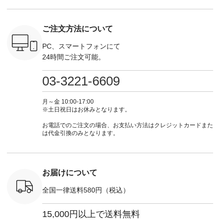
さいね。
込） ・グレー ・タ
商品名を検索してみ
モ ・コーヒー ・ク
タイムセ
 #fashion
ータンチェック ・ナ
てくださいね。
ロマメ [ 注文番号：
・ブルー
n #今日のコ
チュラル ・チャコー
#lifewear #fashion
IIR-262P-29223 ] ----
ル ・ピン
ご注文方法について
ーディネー
ル [ 注文番号：
#natulan #今日のコ
-------------------------
ラル ・ブ
ッション #
CSO-263P-31349 ] -
ーデ #コーディネー
①スタッフ：koishi /
チュラル 
 #日々の
-------------------------
ト #ファッション #
身長155cm ▼スタッ
ブラック 
PC、スマートフォンにて
暮らしを楽
--- ▶️ お買い物は写
ナチュラル #日々の
フコメント 上ほどよ
ブラック 
24時間ご注文可能。
ンプルライ
真のタグをタップ ま
暮らし #暮らしを楽
い厚みのリネンで軽
×ブラック
プルコーデ
たはプロフィール
しむ #シンプルライ
いのに透けないのは
号：MTO
 #パンツ
（@natulan_official）
フ #シンプルコーデ
嬉しいです。 暑い夏
31965 ] ---------------
03-3221-6609
カーゴパン
からどうぞ 「ナチュ
#大人女子 #シャツ #
もこれだったら涼し
-------------- ▶️
ゴパンツコ
ラン」で 注文番号や
シャツコーデ #フリ
く過ごせますね♪ ピ
い物は写
夏コーデ
商品名を検索してみ
ルシャツ #チェック
ンク×ピンクの組み
タップ ま
月～金 10:00-17:00
 #アンプル
てくださいね。
シャツ #チェックシ
合わせにしたかった
ィ
※土日祝日はお休みとなります。
n #ナチュラ
#lifewear #fashion
ャツコーデ #夏コー
ので、 ピンクのボー
（@natulan
official.
#natulan #今日のコ
デ #HEAVENLY #ヘ
ダーをシアーブラウ
からどうぞ 「ナ
お電話でのご注文の場合、お支払い方法はクレジットカードまた
ーデ #コーディネー
ブンリー #natulan #
スのインナーに合わ
ラン」で 
は代金引換のみとなります。
ト #ファッション #
ナチュラン
せてみました。 -----
商品名を
ナチュラル #日々の
#natulan_official.
------------------------
てくだ
暮らし #暮らしを楽
②スタッフ：sk / 身
#lifewear
しむ #シンプルライ
長150cm ▼スタッフ
#natula
フ #シンプルコーデ
コメント ウエストが
ーデ #コ
お届けについて
#大人女子 #ブラウ
ゴムでしっかりと留
ト #ファ
ス #パンツ #コット
まっているので、 安
ナチュラル
全国一律送料580円（税込）
ンリネン #パマナク
心してはくことがで
暮らし #
ロス #パマナ織り #
きます♪ ボトムスが
しむ #シ
セットアップ #涼コ
ちょっと暗い色味な
フ #シン
15,000円以上で送料無料
ーデ #夏コーデ #so
のでトップスは明る
#大人女子