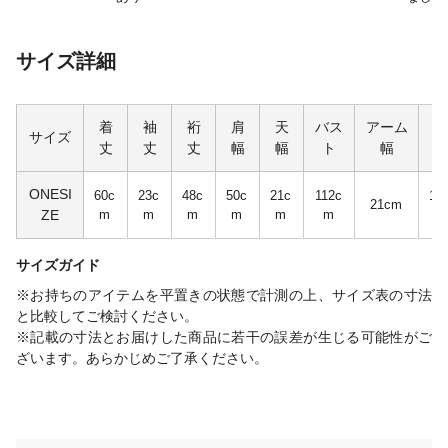
サイズ詳細
着
袖
裄
肩
天
バス
アーム
袖
サイズ
丈
丈
丈
幅
幅
ト
幅
幅
ONESI
60c
23c
48c
50c
21c
112c
19
21cm
ZE
m
m
m
m
m
m
m
サイズガイド
※お持ちのアイテムを平置きの状態で計測の上、サイズ表の寸法
と比較してご検討ください。
※記載の寸法とお届けした商品に若干の誤差が生じる可能性がご
ざいます。あらかじめご了承ください。