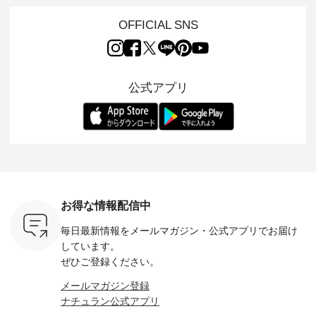
やかなはき
ー）」。 今回は、独
ら、 新作プルオーバ
ずかとなっている大
えました。 「サ
れいなシル
特の凹凸と軽やかな
ーが届きました。 ほ
人気の ナチュラン
ットを着
OFFICIAL SNS
両立した、
風合いを持つ パナマ
んのり透け感のある
15周年記念アイテム
れど、 合
ーゴイージ
織で仕立てた、
涼やかな生地に、 ふ
「もっと選べるリネ
ナーが難
のご紹介。
2wayブラウスとイ
んわりとしたフリル
ンのよくばりパン
うお客様
るコットン
ージーテーパードパ
をあしらった襟元が
ツ」 をスタッフが着
えして、 
体的なフォ
ンツをご紹介しま
印象的。 シンプルな
用してみました🌿 身
ンサロペ
公式アプリ
、 カジュ
す。 コットンリネン
装いに、 さりげない
長ごとのサイズ感や
ダープル
らも大人ら
のさらりとした肌ざ
華やぎを添えてくれ
着用感など、 ぜひ参
セットでご
テムです。
わりで、 汗ばむ季節
る一枚です。 モデル
考にしてみてくださ
チュラル
：165cm
にも心地よく、 単品
身長：164cm --------
いね。 ＝＝＝＝＝＝
のサロペッ
------------
でもセットアップで
---------------------
＝＝＝＝＝
ルー・ピ
-----------
も楽しめる2つのア
HEAVENLY -----------
8/10（月）AM9:59ま
ックのプ
----- ■ボ
イテムです。 --------
------------------ ■チ
で🎫 ＼涼しいリネン
を組み合わ
ゴイージー
--------------------- so
ェックシャーリング
服ウィーク開催中⏰
6セット
1,550（税
-------------------------
フリルネックプルオ
／ 対象のリネン
す。 販売は8月10日
ーキ ・ブ
---- ■コットンリネ
ーバー ¥12,650（税
100％アイテムを合
までの期
ベージュ [
ンパナマクロス
込） ・ホワイト×ブ
計5,000円以上ご購
す。 ぜひ
お得な情報配信中
：UNL-
2wayTラインブラウ
ラック ・ネイビー
入いただくと 使える
覧ください。 
------
ス ¥7,590（税込）
・オフ [ 注文番号：
【送料無料】クーポ
身長：160c
毎日最新情報をメールマガジン・
公式アプリでお届け
-------- ▶️
・グレー ・タータン
DLW-263T-30714 ] --
ンをプレゼント中◎
-------------
は写真のタ
チェック ・ナチュラ
-------------------------
＝＝＝＝＝＝＝＝＝
---- &yarn 
しています。
 またはプ
ル ・チャコール [ 注
-- ▶️ お買い物は写真
＝＝ ▼今週の「スタ
---------------
ぜひご登録ください。
ィール
文番号：CSO-263T-
のタグをタップ また
ッフコーディネー
わず決ま
_official）
31348 ] ■コットンリ
はプロフィール
ト」着用アイテム ■
ーT×サロ
メールマガジン登録
チュ
ネンパナマクロス
（@natulan_official）
もっと選べるリネン
ト ¥19,
ナチュラン公式アプリ
注文番号や
イージーテーパード
からどうぞ 「ナチュ
のよくばりパンツ
＜8月10日 
検索してみ
パンツ ¥7,590（税
ラン」で 注文番号や
¥9,900（税込） ・モ
で上記【1