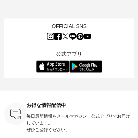
のをピック
日」を前に、 愛らし
ニムワンピース ・
ット ・ 身に纏うだ
ート ・ ゆったりと
s
いネコモチーフのア
心地よく着られるデ
けでほっとする着心
した着心
s NEW
イテムを特集。 ナチ
イリーウェアが人気
地を大切にした フォ
日常着を
L ] //
ュランでも人気の
の 「D*g*y」 より、
ーマル服のオリジナ
ナチュラ
7/26 -
「m.m（松尾ミユ
毎年大人気のナチュ
ルブランド「 Luuna
ルブランド「
OFFICIAL SNS
/ ✨✨ナ
キ）」と
ラン別注 リブデニム
miu 」から、 新たに
Laulu 
5周年記念
「aoneco」から、
ワンピースが登場。
フォーマルジャケッ
をまたい
月より、
持っているだけで気
シルエットや素材を
トが仲間入り。 ワン
ェックス
円（税込）以
分が上がる バッグや
見直し、 さらに魅力
ピースとのバランス
登場。 真夏にうれし
いただいた
雑貨をご紹介しま
的になったアイテム
を考え、 丈感やシル
い涼やかさ
公式アプリ
人気イラス
す。 -------------------
を 詳しくご紹介いた
エット、着心地まで
先取りで
ー、よしい
---------- 松尾ミユキ
します。 モデル身
丁寧に設計。 特別な
いた色合
ろさん
-------------------------
長：164cm / 着用サ
日を心地よく過ごせ
えたアイテ
ochop2）
---- ■松尾ミユキ
イズ：PLUS ---------
る一着に仕上げまし
しくご紹
し 【第2
シアーバッグ
--------------------
た。 モデル身長：
モデル身長
ン柄コット
¥3,080（税込） ・
D*g*y -----------------
164cm ----------------
-------------
をプレゼン
Momo ・Leo ・
------------ ■リブ使い
------------- Luuna
---- Lintu L
にな
Maron ・Stella [ 注文
デニムワンピース
miu --------------------
-------------
 旅行や帰
番号：EMW-263B-
¥9,680（税込） ・ネ
--------- ■【慶弔両
タータン
ャーなど楽
31376 ] ■松尾ミユ
イビー ・ブラック [
用】ノーカラーフォ
ャザー
を計画され
キ キャットヘアク
注文番号：DCO-
ーマルジャケット
¥9,900
お得な情報配信中
も多いかと
リップ ¥1,320（税
264W-30707 ] -------
¥16,500（税込） [
ッド系 ・
は、
込） ・Noisettes ・
---------------------- ▶️
注文番号：KOA-
[ 注文番
毎日最新情報をメールマガジン・
公式アプリでお届け
のこれから
Pepper ・Chloe [ 注
お買い物は写真のタ
262O-31095 ] ■【慶
263S-27183 ] --
な 涼し気
文番号：EMW-
グをタップ またはプ
弔両用】大切な日の
-------------
しています。
アップやワ
262A-31375 ] ■松尾
ロフィール
ボタンフレアワンピ
お買い物
ぜひご登録ください。
、ブラウス
ミユキ キャットハ
（@natulan_official）
ース ¥18,700（税
グをタップ
！ そし
ンドルマグ ¥
からどうぞ 「ナチュ
込） [ 注文番号：
ロフ