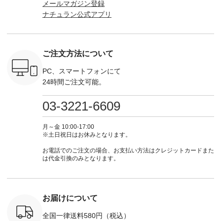
メールマガジン登録
気「よくば
¥1,650（税込） ・
ラン」で 注文番号や
KOA-252W-22368 ]
（@natulan
ナチュラン公式アプリ
」予約販売
Pumpkin ・Noisettes
商品名を検索してみ
■【慶弔両用】大切
からどうぞ 「ナ
トしていま
・Pepper ・Chloe [
てくださいね。
な日のボウタイAラ
ラン」で 
逃しなく！
注文番号：EMW-
#lifewear #fashion
インワンピース
商品名を
------------
262K-31378 ] --------
#natulan #今日のコ
¥18,700（税込） [
てくだ
---------------------
ーデ #コーディネー
注文番号：KOA-
#lifewear
ご注文方法について
----------
aoneco ---------------
ト #ファッション #
252W-22369 ] -------
#natula
枚目
-------------- ■がま口
ナチュラル #日々の
---------------------- ▶️
ーデ #コ
 ■ista-
ロングウォレット
暮らし #暮らしを楽
お買い物は写真のタ
ト #ファ
PC、スマートフォンにて
っと選べるリ
¥19,690（税込） ・
しむ #シンプルライ
グをタップ またはプ
ナチュラル
24時間ご注文可能。
くばりパン
グレージュ ・ブルー
フ #シンプルコーデ
ロフィール
暮らし #
0（税込） [
グリーン ・ミモザイ
#大人女子 #ワンピ
（@natulan_official）
しむ #シ
R-262P-
エロー ・シルエット
ース #デニム #デニ
からどうぞ 「ナチュ
フ #シン
03-3221-6609
ブルー [ 注文番号：
ムワンピ #別注 #夏
ラン」で 注文番号や
#大人女子
 ■so コ
NCO-262C-31607 ]
コーデ #D*g*y #ディ
商品名を検索してみ
ト #フレ
ネンパナマ
■がま口 ミニウォレ
ージーワイ #natulan
てくださいね。
#チェック
月～金 10:00-17:00
wayTライ
ット ¥9,790（税込）
#ナチュラン
#lifewear #fashion
タンチェッ
※土日祝日はお休みとなります。
ラウス
[ 注文番号：NCO-
#natulan_official.
#natulan #今日のコ
#夏コーデ 
税込） [ 注
242C-08057 ] ■ラテ
ーデ #コーディネー
Laulu 
お電話でのご注文の場合、お支払い方法はクレジットカードまた
O-263T-
ィストート
ト #ファッション #
ル #オリ
は代金引換のみとなります。
¥12,980（税込） [
ナチュラル #日々の
ンド #natulan #ナチ
マクロス
注文番号：NCO-
暮らし #暮らしを楽
ュ
テーパード
262B-31610 ] ■キー
しむ #シンプルライ
#natulan_of
,590（税
カバー ¥2,970（税
フ #シンプルコーデ
注文番号：
込） [ 注文番号：
#大人女子 #フォー
お届けについて
-31349 ]
NCO-222C-00150 ] -
マル #ブラックフォ
6枚目＞
-------------------------
ーマル #ジャケット
全国一律送料580円（税込）
 ピンタック
--- ▶️ お買い物は写
#ワンピース #冠婚