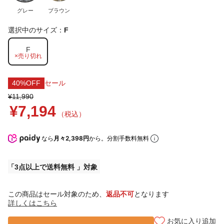
グレー
ブラウン
選択中のサイズ：
F
F
×売り切れ
40%OFF
セール
¥11,990
¥7,194
（税込）
なら
月々2,398円
から。分割手数料無料
3点以上で送料無料
この商品はセール対象のため、
返品不可
となります
詳しくはこちら
お気に入り追加