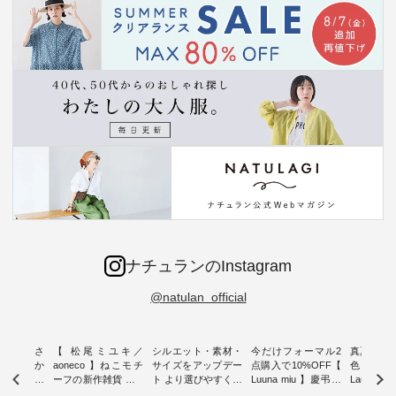
ナチュランのInstagram
@natulan_official
新着をおさ
【 松尾ミユキ／
シルエット・素材・
今だけフォーマル2
真夏から
チュランか
aoneco 】ねこモチ
サイズをアップデー
点購入で10%OFF【
色チェック
したアイテ
ーフの新作雑貨 ・ 8
ト より選びやすく【
Luuna miu 】慶弔両
Laulu
タッフが気
月8日の「世界猫の
D*g*y 】別注リブデ
用ノーカラージャケ
ェックギ