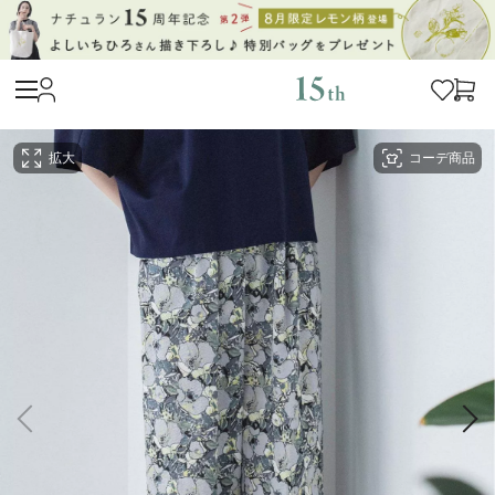
拡大
コーデ商品