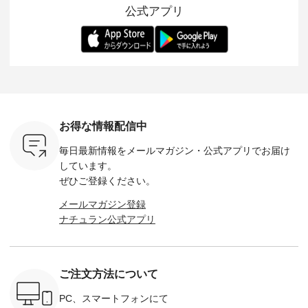
公式アプリ
人気イラス
す。 -------------------
を 詳しくご紹介いた
エット、着心地まで
先取りで
ー、よしい
---------- 松尾ミユキ
します。 モデル身
丁寧に設計。 特別な
いた色合
ろさん
-------------------------
長：164cm / 着用サ
日を心地よく過ごせ
えたアイテ
ochop2）
---- ■松尾ミユキ
イズ：PLUS ---------
る一着に仕上げまし
しくご紹
し 【第2
シアーバッグ
--------------------
た。 モデル身長：
モデル身長
ン柄コット
¥3,080（税込） ・
D*g*y -----------------
164cm ----------------
-------------
をプレゼン
Momo ・Leo ・
------------ ■リブ使い
------------- Luuna
---- Lintu L
にな
Maron ・Stella [ 注文
デニムワンピース
miu --------------------
-------------
 旅行や帰
番号：EMW-263B-
¥9,680（税込） ・ネ
--------- ■【慶弔両
タータン
ャーなど楽
31376 ] ■松尾ミユ
イビー ・ブラック [
用】ノーカラーフォ
ャザー
を計画され
キ キャットヘアク
注文番号：DCO-
ーマルジャケット
¥9,900
お得な情報配信中
も多いかと
リップ ¥1,320（税
264W-30707 ] -------
¥16,500（税込） [
ッド系 ・
は、
込） ・Noisettes ・
---------------------- ▶️
注文番号：KOA-
[ 注文番
毎日最新情報をメールマガジン・
公式アプリでお届け
のこれから
Pepper ・Chloe [ 注
お買い物は写真のタ
262O-31095 ] ■【慶
263S-27183 ] --
な 涼し気
文番号：EMW-
グをタップ またはプ
弔両用】大切な日の
-------------
しています。
アップやワ
262A-31375 ] ■松尾
ロフィール
ボタンフレアワンピ
お買い物
ぜひご登録ください。
、ブラウス
ミユキ キャットハ
（@natulan_official）
ース ¥18,700（税
グをタップ
！ そし
ンドルマグ ¥
からどうぞ 「ナチュ
込） [ 注文番号：
ロフ
メールマガジン登録
気「よくば
¥1,650（税込） ・
ラン」で 注文番号や
KOA-252W-22368 ]
（@natulan
ナチュラン公式アプリ
」予約販売
Pumpkin ・Noisettes
商品名を検索してみ
■【慶弔両用】大切
からどうぞ 「ナ
トしていま
・Pepper ・Chloe [
てくださいね。
な日のボウタイAラ
ラン」で 
逃しなく！
注文番号：EMW-
#lifewear #fashion
インワンピース
商品名を
------------
262K-31378 ] --------
#natulan #今日のコ
¥18,700（税込） [
てくだ
---------------------
ーデ #コーディネー
注文番号：KOA-
#lifewear
ご注文方法について
----------
aoneco ---------------
ト #ファッション #
252W-22369 ] -------
#natula
枚目
-------------- ■がま口
ナチュラル #日々の
---------------------- ▶️
ーデ #コ
 ■ista-
ロングウォレット
暮らし #暮らしを楽
お買い物は写真のタ
ト #ファ
PC、スマートフォンにて
っと選べるリ
¥19,690（税込） ・
しむ #シンプルライ
グをタップ またはプ
ナチュラル