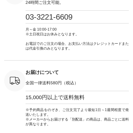
24時間ご注文可能。
くばりパン
グレージュ ・ブルー
フ #シンプルコーデ
ロフィール
暮らし #
0（税込） [
グリーン ・ミモザイ
#大人女子 #ワンピ
（@natulan_official）
しむ #シ
R-262P-
エロー ・シルエット
ース #デニム #デニ
からどうぞ 「ナチュ
フ #シン
03-3221-6609
ブルー [ 注文番号：
ムワンピ #別注 #夏
ラン」で 注文番号や
#大人女子
 ■so コ
NCO-262C-31607 ]
コーデ #D*g*y #ディ
商品名を検索してみ
ト #フレ
ネンパナマ
■がま口 ミニウォレ
ージーワイ #natulan
てくださいね。
#チェック
月～金 10:00-17:00
wayTライ
ット ¥9,790（税込）
#ナチュラン
#lifewear #fashion
タンチェッ
※土日祝日はお休みとなります。
ラウス
[ 注文番号：NCO-
#natulan_official.
#natulan #今日のコ
#夏コーデ 
税込） [ 注
242C-08057 ] ■ラテ
ーデ #コーディネー
Laulu 
お電話でのご注文の場合、お支払い方法はクレジットカードまた
O-263T-
ィストート
ト #ファッション #
ル #オリ
は代金引換のみとなります。
¥12,980（税込） [
ナチュラル #日々の
ンド #natulan #ナチ
マクロス
注文番号：NCO-
暮らし #暮らしを楽
ュ
テーパード
262B-31610 ] ■キー
しむ #シンプルライ
#natulan_of
,590（税
カバー ¥2,970（税
フ #シンプルコーデ
注文番号：
込） [ 注文番号：
#大人女子 #フォー
お届けについて
-31349 ]
NCO-222C-00150 ] -
マル #ブラックフォ
6枚目＞
-------------------------
ーマル #ジャケット
全国一律送料580円（税込）
 ピンタック
--- ▶️ お買い物は写
#ワンピース #冠婚
ピース
真のタグをタップ ま
葬祭 #Luunamiu #ル
0（税込） [
たはプロフィール
ウナミウ #オリジナ
15,000円以上で送料無料
：MTO-
（@natulan_official）
ルブランド #natulan
] ＜7～
からどうぞ 「ナチュ
#ナチュラン
UNPLE ボ
ラン」で 注文番号や
#natulan_official.
※予約商品をのぞき、ご注文完了より最短1日～1週間程度で発
ゴイージー
商品名を検索してみ
送いたします。
1,550（税
てくださいね。
※メーカーからお届けする「別配送」の商品は、商品ごとに送料
注文番号：
#lifewear #fashion
が異なります。
-18377 ]
#natulan #今日のコ
■Lintu
ーデ #コーディネー