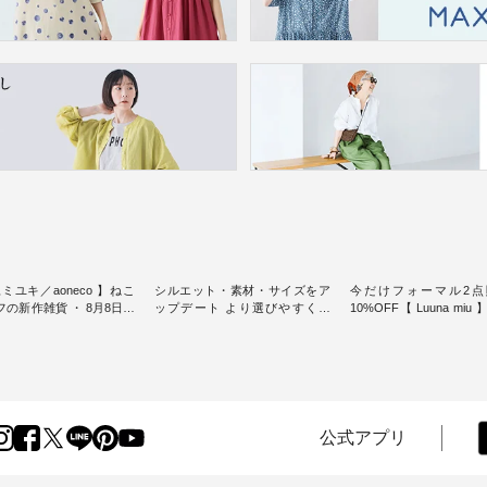
ミユキ／aoneco 】ねこ
シルエット・素材・サイズをア
今だけフォーマル2点
新作雑貨 ・ 8月8日の
ップデート より選びやすく【
10%OFF【 Luuna miu
猫の日」を前に、 愛らし
D*g*y 】別注リブデニムワンピ
用ノーカラージャケット ・ 
モチーフのアイテムを特
ース ・ 心地よく着られるデイリ
纏うだけでほっとする
ーウェアが人気の 「D*g*y」 よ
大切にした フォーマル
m（松尾ミユキ）」と
り、毎年大人気のナチュラン別
ジナルブランド「 Luuna 
eco」から、 持っているだ
注 リブデニムワンピースが登
から、 新たにフォーマ
分が上がる バッグや雑貨
場。 シルエットや素材を見直
ットが仲間入り。 ワンピースと
----------------
し、 さらに魅力的になったアイ
のバランスを考え、 丈
公式アプリ
----- 松尾ミユキ -------------
テムを 詳しくご紹介いたしま
エット、着心地まで丁
-- ■松尾ミユキ シア
す。 モデル身長：164cm / 着用
計。 特別な日を心地よく過ごせ
グ ¥3,080（税込） ・
サイズ：PLUS ---------------------
る一着に仕上げました。 モデ