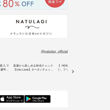
@natulan_official
購入で
真夏から楽しめる秋色チェック
【 HEAVENLY 】軽やかに華や
今週
 】慶弔両
【Lintu Laulu】タータンチェック
ぐ、フリルネックプルオーバー
ト」👖 ナチュランスタッフ
身に
ギャザースカート ・ ゆったりと
・ 天然素材を生かしたナチュラ
アル
着心地を
した着心地の大人の日常着を提
ルスタイルで人気の
します♪ 今回は、8/
服のオリ
案する、 ナチュランオリジナル
「HEAVENLY」から、 新作プル
し、 
miu 」
ブランド「 Lintu Laulu 」から、
オーバーが届きました。 ほんの
いる大
ルジャケ
季節をまたいで穿けるチェック
り透け感のある涼やかな生地
記念ア
スカートが新登場。 真夏にうれ
に、 ふんわりとしたフリルをあ
ネンの
感やシル
しい涼やかさと、 秋を先取りで
しらった襟元が印象的。 シンプ
ッフが
寧に設
きる落ち着いた色合いを兼ね備
ルな装いに、 さりげない華やぎ
ごと
えたアイテムを、 詳しくご紹介
を添えてくれる一枚です。 モデ
ぜひ
ル
します。 モデル身長：164cm ---
ル身長：164cm --------------------
ね。 ＝＝＝＝＝＝＝＝＝＝＝