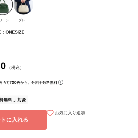
リーン
グレー
ズ：
ONESIZE
00
（税込）
月々7,700円
から。分割手数料無料
料無料
お気に入り追加
ートに入れる