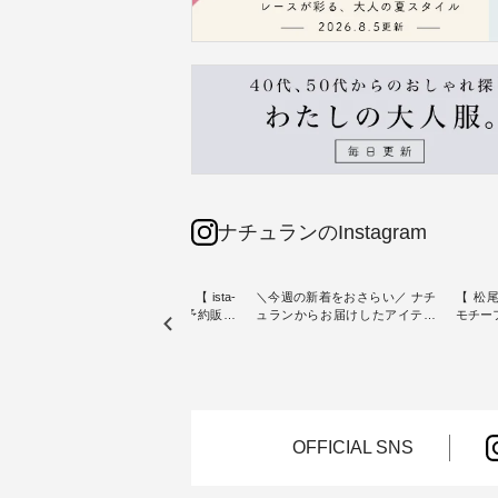
ナチュランのInstagram
素材【
人気カラー再入荷決定！【 ista-
＼今週の新着をおさらい／ ナチ
【 松尾
たりのVネ
ire | よくばりパンツ】予約販売
ュランからお届けしたアイテム
モチーフの
開始 ・ 6月の販売開始とともに
から スタッフが気になるものを
「世界
を大切
大きな反響をいただき、 一部カ
ピックアップ👆 ・ [ This week's
いネコ
blue
ラーは早々に完売となった 15周
NEW ARRIVAL ] // 2026/07/26 -
集。 ナチュランでも人気の
ストが届
年記念のよくばりパンツ。 たく
2026/08/01 // ✨✨ナチュラン15周
「m.
さんのご要望をいただき、 この
年記念✨✨ 8月より、12,000円
「aon
楽しめ
たび待望の再入荷が実現しまし
（税込）以上ご購入いただいた
けで気
。 モ
た。 今回再入荷する10色のカラ
お客様へ 人気イラストレータ
をご紹介します。 -
OFFICIAL SNS
ーを、 改めて詳しくご紹介しま
ー、よしいちひろさん
-------
--------
す。 限定カラーを手に入れられ
（@chocochop2）描き下ろし
--------------
る今だけのチャンス、 ぜひこの
【第2弾】レモン柄コットンバッ
ーバッ