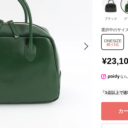
ブラック
グ
選択中のサイ
ONESIZE
残り3点
¥23,1
なら
3点以上で送
カ