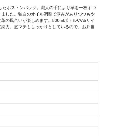
使用したボストンバッグ。職人の手により革を一枚ずつ
りました。独自のオイル調整で厚みがありつつもや
の風合いが楽しめます。500mlボトルやA5サイ
収納力。底マチもしっかりとしているので、お弁当