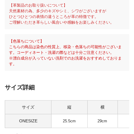
【革製品のお取り扱いについて】
天然素材の為、多少のキズやシミ、シワがございますが
ひとつひとつの表情の違うところが革の特徴です。
ご理解いただき革らしい風合いや感触をお楽しみください。
【色落ちについて】
こちらの商品は染色の性質上、移染・色落ちの可能性がございま
す。コーディネート・洗濯の際などは十分ご注意ください。
※漂白成分が入っていない洗剤でのお洗濯をおすすめしておりま
す。
サイズ詳細
サイズ
縦
横
ONESIZE
25.5cm
29cm
11