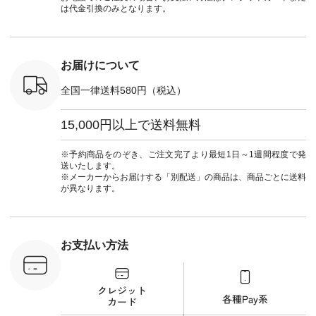
ーデ #コーディネー
ブンリー #natulan #
スのインナーに合わ
ラン」で 
は代金引換のみとなります。
ト #ファッション #
ナチュラン
せてみました。 -----
商品名を
ナチュラル #日々の
#natulan_official.
------------------------
てくだ
暮らし #暮らしを楽
②スタッフ：sk / 身
#lifewear
しむ #シンプルライ
長150cm ▼スタッフ
#natula
フ #シンプルコーデ
コメント ウエストが
ーデ #コ
お届けについて
#大人女子 #ブラウ
ゴムでしっかりと留
ト #ファ
ス #パンツ #コット
まっているので、 安
ナチュラル
全国一律送料580円（税込）
ンリネン #パマナク
心してはくことがで
暮らし #
ロス #パマナ織り #
きます♪ ボトムスが
しむ #シ
セットアップ #涼コ
ちょっと暗い色味な
フ #シン
15,000円以上で送料無料
ーデ #夏コーデ #so
のでトップスは明る
#大人女子
#エスオー #natulan
い色を。 シンプルに
ットコーデ
#ナチュラン
なりすぎないよう
ーコーデ 
※予約商品をのぞき、ご注文完了より最短1日～1週間程度で発
#natulan_official.
に、 ビスチェを重ね
ト #サロ
送いたします。
てトレンド感をプラ
ツ #ボー
※メーカーからお届けする「別配送」の商品は、商品ごとに送料
スしました。 --------
#夏コーデ #
が異なります。
--------------------- ③
#アン
スタッフ：uruma /
#natula
身長160cm ▼スタッ
ン #natulan_
フコメント カジュア
ルなイメージでした
お支払い方法
が、 きれいめにもマ
ッチするという意外
な一面を発見できま
した！ 腰周りが気に
なってスカートをは
くことが多いのです