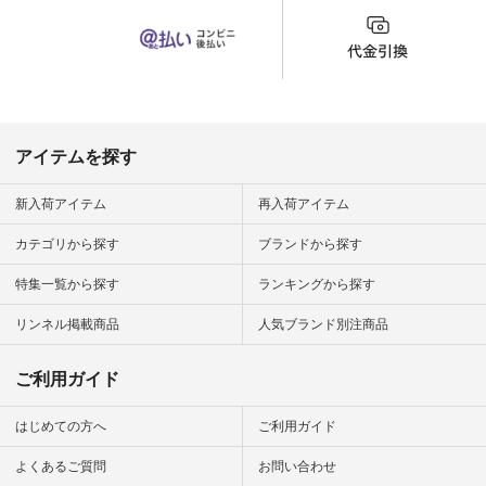
が、 これなら自然に
体型もカバーしてく
れるので スカート派
の方にもおすすめし
たい一本です。 -----
------------------------
▶️商品詳細やお買い
物は写真のタグをタ
ップ またはプロフィ
アイテムを探す
ール
（@natulan_official）
から 「ナチュラン」
新入荷アイテム
再入荷アイテム
のサイトにアクセス
して 注文番号や商品
カテゴリから探す
ブランドから探す
名を検索してみてく
ださいね。 #lifewear
特集一覧から探す
ランキングから探す
#fashion #natulan #
今日のコーデ #コー
ディネート #ファッ
リンネル掲載商品
人気ブランド別注商品
ション #ナチュラル
#ナチュラン #日々
の暮らし #暮らしを
ご利用ガイド
楽しむ #シンプルラ
イフ #シンプルコー
デ #大人女子 #スタ
はじめての方へ
ご利用ガイド
ッフ着用 #大人カジ
ュアル
よくあるご質問
お問い合わせ
#natulan_official.