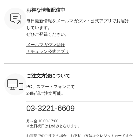
ーキ ・ブ
---- ■コットンリネ
ーバー ¥12,650（税
100％アイテムを合
までの期
ベージュ [
ンパナマクロス
込） ・ホワイト×ブ
計5,000円以上ご購
す。 ぜひ
お得な情報配信中
：UNL-
2wayTラインブラウ
ラック ・ネイビー
入いただくと 使える
覧ください。 
------
ス ¥7,590（税込）
・オフ [ 注文番号：
【送料無料】クーポ
身長：160c
毎日最新情報をメールマガジン・
公式アプリでお届け
-------- ▶️
・グレー ・タータン
DLW-263T-30714 ] --
ンをプレゼント中◎
-------------
は写真のタ
チェック ・ナチュラ
-------------------------
＝＝＝＝＝＝＝＝＝
---- &yarn 
しています。
 またはプ
ル ・チャコール [ 注
-- ▶️ お買い物は写真
＝＝ ▼今週の「スタ
---------------
ぜひご登録ください。
ィール
文番号：CSO-263T-
のタグをタップ また
ッフコーディネー
わず決ま
_official）
31348 ] ■コットンリ
はプロフィール
ト」着用アイテム ■
ーT×サロ
メールマガジン登録
チュ
ネンパナマクロス
（@natulan_official）
もっと選べるリネン
ト ¥19,
ナチュラン公式アプリ
注文番号や
イージーテーパード
からどうぞ 「ナチュ
のよくばりパンツ
＜8月10日 
検索してみ
パンツ ¥7,590（税
ラン」で 注文番号や
¥9,900（税込） ・モ
で上記【1
さいね。
込） ・グレー ・タ
商品名を検索してみ
モ ・コーヒー ・ク
タイムセ
 #fashion
ータンチェック ・ナ
てくださいね。
ロマメ [ 注文番号：
・ブルー
n #今日のコ
チュラル ・チャコー
#lifewear #fashion
IIR-262P-29223 ] ----
ル ・ピン
ご注文方法について
ーディネー
ル [ 注文番号：
#natulan #今日のコ
-------------------------
ラル ・ブ
ッション #
CSO-263P-31349 ] -
ーデ #コーディネー
①スタッフ：koishi /
チュラル 
 #日々の
-------------------------
ト #ファッション #
身長155cm ▼スタッ
ブラック 
PC、スマートフォンにて
暮らしを楽
--- ▶️ お買い物は写
ナチュラル #日々の
フコメント 上ほどよ
ブラック 
24時間ご注文可能。
ンプルライ
真のタグをタップ ま
暮らし #暮らしを楽
い厚みのリネンで軽
×ブラック
プルコーデ
たはプロフィール
しむ #シンプルライ
いのに透けないのは
号：MTO
 #パンツ
（@natulan_official）
フ #シンプルコーデ
嬉しいです。 暑い夏
31965 ] ---------------
03-3221-6609
カーゴパン
からどうぞ 「ナチュ
#大人女子 #シャツ #
もこれだったら涼し
-------------- ▶️
ゴパンツコ
ラン」で 注文番号や
シャツコーデ #フリ
く過ごせますね♪ ピ
い物は写
夏コーデ
商品名を検索してみ
ルシャツ #チェック
ンク×ピンクの組み
タップ ま
月～金 10:00-17:00
 #アンプル
てくださいね。
シャツ #チェックシ
合わせにしたかった
ィ
※土日祝日はお休みとなります。
n #ナチュラ
#lifewear #fashion
ャツコーデ #夏コー
ので、 ピンクのボー
（@natulan
official.
#natulan #今日のコ
デ #HEAVENLY #ヘ
ダーをシアーブラウ
からどうぞ 「ナ
お電話でのご注文の場合、お支払い方法はクレジットカードまた