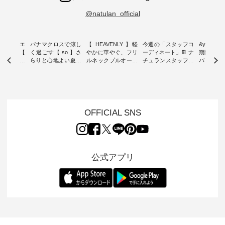
@natulan_official
ーブシルエ
パナマクロスで涼し
【 HEAVENLY 】軽
今週の「スタッフコ
&yarn 9th
効いた【
く過ごす【 so 】さ
やかに華やぐ、フリ
ーディネート」👖 ナ
期間限定 
 】ボールカ
らりと心地よい夏コ
ルネックプルオーバ
チュランスタッフの
バー×サ
ジーパンツ
ーデ ・ 毎日の“とっ
ー ・ 天然素材を生
リアルなコーディネ
ット ・ ナチュラン
ても”になれる、 ス
かしたナチュラルス
ートをご紹介します
オリジナ
ルな服を提
タンダードな服を提
タイルで人気の
♪ 今回は、8/1に再入
「&yarn
NPLE 」
案する「so（エスオ
「HEAVENLY」か
荷し、 すでに残りわ
げさまで
やかなはき
ー）」。 今回は、独
ら、 新作プルオーバ
ずかとなっている大
えました。 「サ
れいなシル
特の凹凸と軽やかな
ーが届きました。 ほ
人気の ナチュラン
ットを着
OFFICIAL SNS
両立した、
風合いを持つ パナマ
んのり透け感のある
15周年記念アイテム
れど、 合
ーゴイージ
織で仕立てた、
涼やかな生地に、 ふ
「もっと選べるリネ
ナーが難
のご紹介。
2wayブラウスとイ
んわりとしたフリル
ンのよくばりパン
うお客様
るコットン
ージーテーパードパ
をあしらった襟元が
ツ」 をスタッフが着
えして、 
体的なフォ
ンツをご紹介しま
印象的。 シンプルな
用してみました🌿 身
ンサロペ
公式アプリ
、 カジュ
す。 コットンリネン
装いに、 さりげない
長ごとのサイズ感や
ダープル
らも大人ら
のさらりとした肌ざ
華やぎを添えてくれ
着用感など、 ぜひ参
セットでご
テムです。
わりで、 汗ばむ季節
る一枚です。 モデル
考にしてみてくださ
チュラル
：165cm
にも心地よく、 単品
身長：164cm --------
いね。 ＝＝＝＝＝＝
のサロペッ
------------
でもセットアップで
---------------------
＝＝＝＝＝
ルー・ピ
-----------
も楽しめる2つのア
HEAVENLY -----------
8/10（月）AM9:59ま
ックのプ
----- ■ボ
イテムです。 --------
------------------ ■チ
で🎫 ＼涼しいリネン
を組み合わ
ゴイージー
--------------------- so
ェックシャーリング
服ウィーク開催中⏰
6セット
1,550（税
-------------------------
フリルネックプルオ
／ 対象のリネン
す。 販売は8月10日