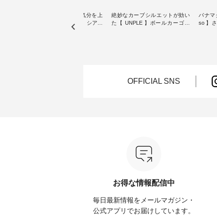
【わた
猛暑日が続く毎日に、気分を上
絶妙なカーブシルエットが効い
パナマ
クワン
げてくれるブラウスを。 シアー
た【 UNPLE 】ボールカーゴイ
so 
素材、レースやフリルなど、 ト
ージーパンツ ・ ありそうでなか
・ 毎日の“とっても”になれる、
夏のお
レンドを抑えた季節のおすすめ
ったシンプルな服を提案する「
スタン
ブラウスをピックアップ！ リネ
UNPLE 」より、 軽やかなはき
「so（エ
ょっと
ンやコットンなど快適な天然素
心地ときれいなシルエットを両
独特の
し気な
材も豊富で、 次の夏まで長く楽
立した、 ボールカーゴイージー
持つ 
しみたくなるアイテムが揃って
パンツのご紹介。 ハリのあるコ
2wa
ぴった
います。 ぜひ、この夏のコーデ
ットン素材が立体的なフォルム
ードパ
OFFICIAL SNS
の参考に♪ ---------------------
を描く、 カジュアルながらも大
ットン
7/31（金）昼12時まで 【期間限
人らしいアイテムです。 モデル
ざわり
---- ■
定】で トップス◆送料無料◆ク
身長：165cm -----------------------
よく、
ース
ーポンもプレゼント中♪ ----------
------ UNPLE ------------------------
も楽し
イト ・
----------- ▼夏空に映える主役ブ
----- ■ボールカーゴイージーパン
---------
 [ 注
ラウス【8選】 ---------------------
ツ ¥11,550（税込） ・カーキ ・
-----------
---
-------- ■ Lintu Laulu 立体フラワ
ブラック ・ベージュ [ 注文番
ネンパ
ー刺繍ブラウス ¥8,800（税込）
号：UNL-254P-18377 ] -----------
ンブラウ
たはプ
[ 注文番号：YCC-263T-30689 ] -
------------------ ▶️ お買い物は写
レー 
cial）
---------------------------- ■ &yarn
真のタグをタップ またはプロフ
ュラル
シアーリネンバンドカラーブラ
ィール（@natulan_official）から
号：CSO-2
てみて
ウス ¥9,900（税込） [ 注文番
どうぞ 「ナチュラン」で 注文番
ンリネ
号：MSW-263T-29751 ] ----------
号や商品名を検索してみてくだ
ーテーパ
お得な情報配信中
 #コーデ
------------------- ■ D*g*y シャー
さいね。 #lifewear #fashion
込） 
#ナチュ
リングフロントフリルプルオー
#natulan #今日のコーデ #コーデ
ク ・
毎日最新情報をメールマガジン・
らしを楽
バーブラウス ¥6,490（税込） [
ィネート #ファッション #ナチュ
注文番号：
シンプル
注文番号：DCC-263T-30535 ] ---
ラル #日々の暮らし #暮らしを楽
-----------
公式アプリでお届けしています。
ース #
-------------------------- ■ AUG リ
しむ #シンプルライフ #シンプル
物は写