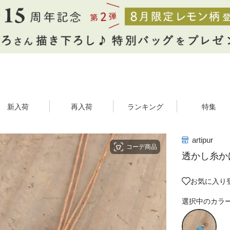
新入荷
再入荷
ランキング
特集
artipur
コーデ商品
透かし糸か
お気に入り
選択中のカラ