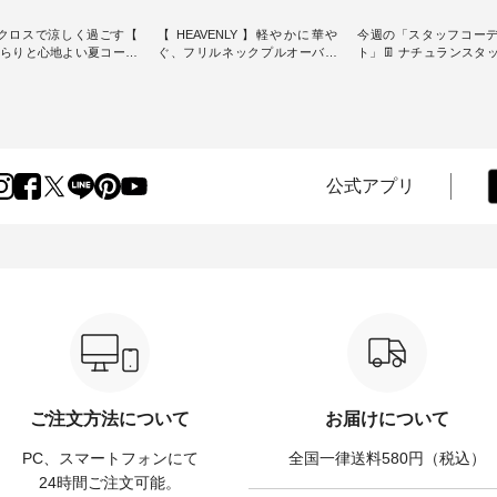
クロスで涼しく過ごす【
【 HEAVENLY 】軽やかに華や
今週の「スタッフコー
】さらりと心地よい夏コーデ
ぐ、フリルネックプルオーバー
ト」👖 ナチュランスタッフのリ
・ 天然素材を生かしたナチュラ
アルなコーディネート
ダードな服を提案する
ルスタイルで人気の
します♪ 今回は、8/1に再入荷
スオー）」。 今回は、
「HEAVENLY」から、 新作プル
し、 すでに残りわずか
凹凸と軽やかな風合いを
オーバーが届きました。 ほんの
いる大人気の ナチュラン
パナマ織で仕立てた、
り透け感のある涼やかな生地
記念アイテム 「もっと
yブラウスとイージーテーパ
に、 ふんわりとしたフリルをあ
ネンのよくばりパンツ」
ンツをご紹介します。 コ
しらった襟元が印象的。 シンプ
ッフが着用してみました🌿 
公式アプリ
リネンのさらりとした肌
ルな装いに、 さりげない華やぎ
ごとのサイズ感や着用
で、 汗ばむ季節にも心地
を添えてくれる一枚です。 モデ
ぜひ参考にしてみてく
 単品でもセットアップで
ル身長：164cm --------------------
ね。 ＝＝＝＝＝＝＝＝＝＝＝
める2つのアイテムです。
--------- HEAVENLY ----------------
8/10（月）AM9:59まで
-------------------- so -------
------------- ■チェックシャーリン
いリネン服ウィーク開
----------- ■コットンリ
グフリルネックプルオーバー
対象のリネン100％アイ
ナマクロス 2wayTライ
¥12,650（税込） ・ホワイト×ブ
計5,000円以上ご購入い
ス ¥7,590（税込） ・グ
ラック ・ネイビー ・オフ [ 注文
使える【送料無料】ク
・タータンチェック ・ナチ
番号：DLW-263T-30714 ] --------
プレゼント中◎ ＝＝＝
 ・チャコール [ 注文番
--------------------- ▶️ お買い物は
＝＝＝＝ ▼今週の「スタッフコ
63T-31348 ] ■コット
写真のタグをタップ またはプロ
ーディネート」着用アイテ
ンパナマクロス イージ
フィール（@natulan_official）か
もっと選べるリネンの
ードパンツ ¥7,590（税
らどうぞ 「ナチュラン」で 注文
パンツ ¥9,900（税込）
ご注文方法について
お届けについて
・グレー ・タータンチェッ
番号や商品名を検索してみてく
・コーヒー ・クロマメ [
ナチュラル ・チャコール [
ださいね。 #lifewear #fashion
号：IIR-262P-29223 ] -------------
PC、スマートフォンにて
全国一律送料580円（税込）
CSO-263P-31349 ] --
#natulan #今日のコーデ #コーデ
---------------- ①スタッフ
---------------- ▶️ お買い
ィネート #ファッション #ナチュ
/ 身長155cm ▼スタッフコメン
24時間ご注文可能。
真のタグをタップ または
ラル #日々の暮らし #暮らしを楽
ト 上ほどよい厚みのリ