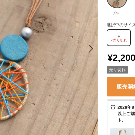
ブルー
選択中のサイ
F
×売り切れ
¥2,20
売り切れ
販売開
2026年
以上ご
ト。