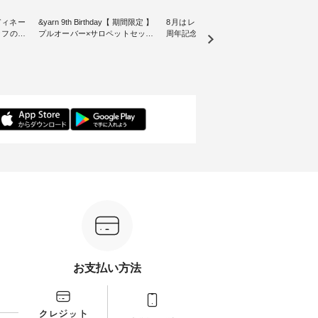
ディネー
&yarn 9th Birthday【 期間限定 】
8月はレモン柄！ ナチュラン15
リネン
プルオーバー×サロペットセット
周年記念ノベルティバッグ【第2
blue
をご紹介
・ ナチュランオリジナルブラン
弾】 ８月プレゼント用デザイン
ックベスト ・
ド「&yarn」は、 おかげさまで9
が新登場♪ よしいちひろさん描
こだわ
となって
周年を迎えました。 「サロペッ
き下ろし オリジナルコットンバ
にした
15周年
トを着てみたいけれど、 合わせ
ッグをプレゼント！ ・ 日頃の感
wil
選べるリ
るインナーが難しい」というお
謝の気持ちを込めて ナチュラン
きました。 夏の
 をスタ
客様の声にお応えして、 人気の
15周年を記念した限定バッグを
加えた
身長
リネンサロペットとボーダープ
ご用意しました。 人気イラスト
る一枚
感など、
ルオーバーをセットでご用意。
レーター、よしいちひろさん
デル身長：160cm
ださい
ナチュラルとブラックのサロペ
（@chocochop2）による 描き下
--------
ットに、 ブルー・ピンク・ブラ
ろしイラストをプリントした ナ
-------------
 ＼涼し
ックのプルオーバーを組み合わ
チュランだけの特別なバッグで
イドボ
催中⏰／
せた、 全6セットを展開しま
す。 2026年8月1日（土）0:00よ
込） 
テムを合
す。 販売は8月10日までの期間
り、 12,000円（税込）以上ご購
文番号：IS
ただくと
限定です。 ぜひお早めにご覧く
入いただいたお客様へもれなく
-----------
ーポンを
ださい。 モデル身長：
プレゼント。 ※ 数量限定のた
写真の
＝＝＝＝
160cm/164cm ----------------------
め、なくなり次第終了となりま
フィール（
------- &yarn ------------------------
す。 この機会に、ぜひお買い物
らどうぞ 「ナチュラン
ム ■
----- ■【迷わず決まる】ボーダー
をお楽しみください。 ------------
番号
よくばり
T×サロペットセット
----------------- ▶️ お買い物は写真
ださいね。 #life
 ・モモ
¥19,161（税込） ＜8月10日
のタグをタップ またはプロフィ
#nat
お支払い方法
 注文番
AM9:59まで上記【10％OFF】タ
ール（@natulan_official）からど
ィネー
イムセール価格＞ ・ブルー×ナ
うぞ 「ナチュラン」で 注文番号
ラル 
：koishi
チュラル ・ピンク×ナチュラル
や商品名を検索してみてくださ
しむ 
・ブラック×ナチュラル ・ブル
いね。 #lifewear #fashion
コーデ
ネンで軽
ー×ブラック ・ピンク×ブラック
#natulan #今日のコーデ #コーデ
ン #