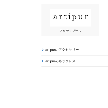
アルティプール
artipurの
アクセサリー
artipurの
ネックレス