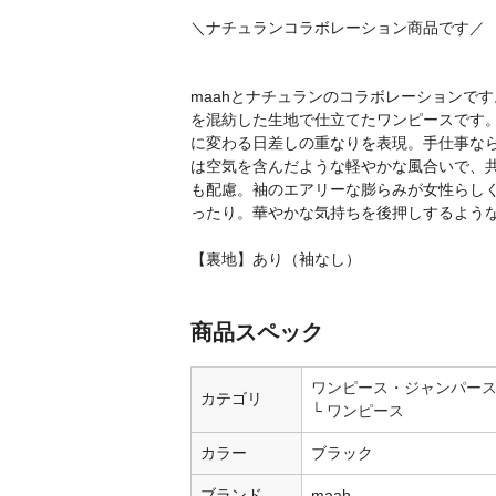
＼ナチュランコラボレーション商品です／
maahとナチュランのコラボレーションで
を混紡した生地で仕立てたワンピースです
に変わる日差しの重なりを表現。手仕事な
は空気を含んだような軽やかな風合いで、
も配慮。袖のエアリーな膨らみが女性らし
ったり。華やかな気持ちを後押しするよう
【裏地】あり（袖なし）
商品スペック
ワンピース・ジャンパー
カテゴリ
ワンピース
カラー
ブラック
ブランド
maah