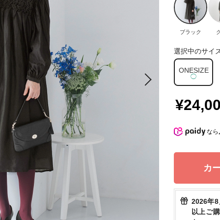
ブラック
選択中のサイ
ONESIZE
◯
¥24,0
なら
カ
2026年
以上ご