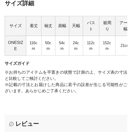
サイズ詳細
バス
裾周
アーム
サイズ
着丈
袖丈
肩幅
天幅
ト
り
幅
ONESIZ
116c
50c
54c
24c
112c
152c
21cm
E
m
m
m
m
m
m
サイズガイド
※お持ちのアイテムを平置きの状態で計測の上、サイズ表の寸法
と比較してご検討ください。
※記載の寸法とお届けした商品に若干の誤差が生じる可能性がご
ざいます。あらかじめご了承ください。
レビュー