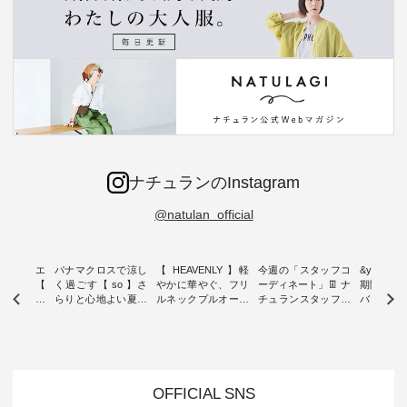
ナチュランのInstagram
@natulan_official
ーブシルエ
パナマクロスで涼し
【 HEAVENLY 】軽
今週の「スタッフコ
&yarn 9th
効いた【
く過ごす【 so 】さ
やかに華やぐ、フリ
ーディネート」👖 ナ
期間限定 
 】ボールカ
らりと心地よい夏コ
ルネックプルオーバ
チュランスタッフの
バー×サ
ジーパンツ
ーデ ・ 毎日の“とっ
ー ・ 天然素材を生
リアルなコーディネ
ット ・ ナチュラン
ても”になれる、 ス
かしたナチュラルス
ートをご紹介します
オリジナ
ルな服を提
タンダードな服を提
タイルで人気の
♪ 今回は、8/1に再入
「&yarn
NPLE 」
案する「so（エスオ
「HEAVENLY」か
荷し、 すでに残りわ
げさまで
やかなはき
ー）」。 今回は、独
ら、 新作プルオーバ
ずかとなっている大
えました。 「サ
れいなシル
特の凹凸と軽やかな
ーが届きました。 ほ
人気の ナチュラン
ットを着
OFFICIAL SNS
両立した、
風合いを持つ パナマ
んのり透け感のある
15周年記念アイテム
れど、 合