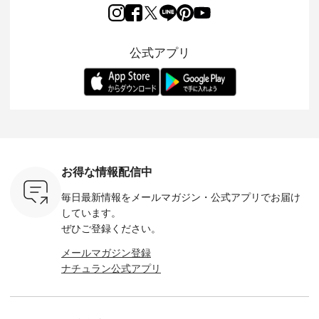
ーゴイージ
織で仕立てた、
涼やかな生地に、 ふ
「もっと選べるリネ
ナーが難
のご紹介。
2wayブラウスとイ
んわりとしたフリル
ンのよくばりパン
うお客様
るコットン
ージーテーパードパ
をあしらった襟元が
ツ」 をスタッフが着
えして、 
体的なフォ
ンツをご紹介しま
印象的。 シンプルな
用してみました🌿 身
ンサロペ
公式アプリ
、 カジュ
す。 コットンリネン
装いに、 さりげない
長ごとのサイズ感や
ダープル
らも大人ら
のさらりとした肌ざ
華やぎを添えてくれ
着用感など、 ぜひ参
セットでご
テムです。
わりで、 汗ばむ季節
る一枚です。 モデル
考にしてみてくださ
チュラル
：165cm
にも心地よく、 単品
身長：164cm --------
いね。 ＝＝＝＝＝＝
のサロペッ
------------
でもセットアップで
---------------------
＝＝＝＝＝
ルー・ピ
-----------
も楽しめる2つのア
HEAVENLY -----------
8/10（月）AM9:59ま
ックのプ
----- ■ボ
イテムです。 --------
------------------ ■チ
で🎫 ＼涼しいリネン
を組み合わ
ゴイージー
--------------------- so
ェックシャーリング
服ウィーク開催中⏰
6セット
1,550（税
-------------------------
フリルネックプルオ
／ 対象のリネン
す。 販売は8月10日
ーキ ・ブ
---- ■コットンリネ
ーバー ¥12,650（税
100％アイテムを合
までの期
ベージュ [
ンパナマクロス
込） ・ホワイト×ブ
計5,000円以上ご購
す。 ぜひ
お得な情報配信中
：UNL-
2wayTラインブラウ
ラック ・ネイビー
入いただくと 使える
覧ください。 
------
ス ¥7,590（税込）
・オフ [ 注文番号：
【送料無料】クーポ
身長：160c
毎日最新情報をメールマガジン・
公式アプリでお届け
-------- ▶️
・グレー ・タータン
DLW-263T-30714 ] --
ンをプレゼント中◎
-------------
は写真のタ
チェック ・ナチュラ
-------------------------
＝＝＝＝＝＝＝＝＝
---- &yarn 
しています。
 またはプ
ル ・チャコール [ 注
-- ▶️ お買い物は写真
＝＝ ▼今週の「スタ
---------------
ぜひご登録ください。
ィール
文番号：CSO-263T-
のタグをタップ また
ッフコーディネー
わず決ま
_official）
31348 ] ■コットンリ
はプロフィール
ト」着用アイテム ■
ーT×サロ
メールマガジン登録
チュ
ネンパナマクロス
（@natulan_official）
もっと選べるリネン
ト ¥19,
ナチュラン公式アプリ
注文番号や
イージーテーパード
からどうぞ 「ナチュ
のよくばりパンツ
＜8月10日 
検索してみ
パンツ ¥7,590（税
ラン」で 注文番号や
¥9,900（税込） ・モ
で上記【1
さいね。
込） ・グレー ・タ
商品名を検索してみ
モ ・コーヒー ・ク
タイムセ
 #fashion
ータンチェック ・ナ
てくださいね。
ロマメ [ 注文番号：
・ブルー
n #今日のコ
チュラル ・チャコー
#lifewear #fashion
IIR-262P-29223 ] ----
ル ・ピン