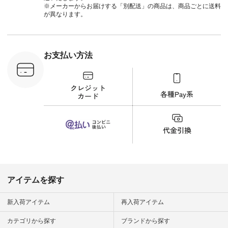
てトレンド感をプラ
ツ #ボー
※メーカーからお届けする「別配送」の商品は、商品ごとに送料
スしました。 --------
#夏コーデ #
が異なります。
--------------------- ③
#アン
スタッフ：uruma /
#natula
身長160cm ▼スタッ
ン #natulan_
フコメント カジュア
ルなイメージでした
お支払い方法
が、 きれいめにもマ
ッチするという意外
な一面を発見できま
した！ 腰周りが気に
なってスカートをは
くことが多いのです
が、 これなら自然に
体型もカバーしてく
れるので スカート派
の方にもおすすめし
たい一本です。 -----
------------------------
▶️商品詳細やお買い
物は写真のタグをタ
ップ またはプロフィ
アイテムを探す
ール
（@natulan_official）
から 「ナチュラン」
新入荷アイテム
再入荷アイテム
のサイトにアクセス
して 注文番号や商品
カテゴリから探す
ブランドから探す
名を検索してみてく