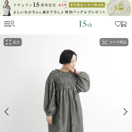
拡大
コーデ商品