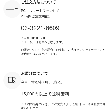
ご注文方法について
ーディネー
ル [ 注文番号：
#natulan #今日のコ
-------------------------
ラル ・ブ
ッション #
CSO-263P-31349 ] -
ーデ #コーディネー
①スタッフ：koishi /
チュラル 
 #日々の
-------------------------
ト #ファッション #
身長155cm ▼スタッ
ブラック 
PC、スマートフォンにて
暮らしを楽
--- ▶️ お買い物は写
ナチュラル #日々の
フコメント 上ほどよ
ブラック 
24時間ご注文可能。
ンプルライ
真のタグをタップ ま
暮らし #暮らしを楽
い厚みのリネンで軽
×ブラック
プルコーデ
たはプロフィール
しむ #シンプルライ
いのに透けないのは
号：MTO
 #パンツ
（@natulan_official）
フ #シンプルコーデ
嬉しいです。 暑い夏
31965 ] ---------------
03-3221-6609
カーゴパン
からどうぞ 「ナチュ
#大人女子 #シャツ #
もこれだったら涼し
-------------- ▶️
ゴパンツコ
ラン」で 注文番号や
シャツコーデ #フリ
く過ごせますね♪ ピ
い物は写
夏コーデ
商品名を検索してみ
ルシャツ #チェック
ンク×ピンクの組み
タップ ま
月～金 10:00-17:00
 #アンプル
てくださいね。
シャツ #チェックシ
合わせにしたかった
ィ
※土日祝日はお休みとなります。
n #ナチュラ
#lifewear #fashion
ャツコーデ #夏コー
ので、 ピンクのボー
（@natulan
official.
#natulan #今日のコ
デ #HEAVENLY #ヘ
ダーをシアーブラウ
からどうぞ 「ナ
お電話でのご注文の場合、お支払い方法はクレジットカードまた
ーデ #コーディネー
ブンリー #natulan #
スのインナーに合わ
ラン」で 
は代金引換のみとなります。
ト #ファッション #
ナチュラン
せてみました。 -----
商品名を
ナチュラル #日々の
#natulan_official.
------------------------
てくだ
暮らし #暮らしを楽
②スタッフ：sk / 身
#lifewear
しむ #シンプルライ
長150cm ▼スタッフ
#natula
フ #シンプルコーデ
コメント ウエストが
ーデ #コ
お届けについて
#大人女子 #ブラウ
ゴムでしっかりと留
ト #ファ
ス #パンツ #コット
まっているので、 安
ナチュラル
全国一律送料580円（税込）
ンリネン #パマナク
心してはくことがで
暮らし #
ロス #パマナ織り #
きます♪ ボトムスが
しむ #シ
セットアップ #涼コ
ちょっと暗い色味な
フ #シン
15,000円以上で送料無料
ーデ #夏コーデ #so
のでトップスは明る
#大人女子
#エスオー #natulan
い色を。 シンプルに
ットコーデ
#ナチュラン
なりすぎないよう
ーコーデ 
※予約商品をのぞき、ご注文完了より最短1日～1週間程度で発
#natulan_official.
に、 ビスチェを重ね
ト #サロ
送いたします。