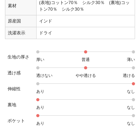
(表地)コットン70％ シルク30％ (裏地)コッ
素材
トン70％ シルク30％
原産国
インド
洗濯表示
ドライ
生地の厚さ
厚い
普通
薄い
透け感
透けない
やや透ける
透ける
伸縮性
あり
なし
裏地
あり
なし
ポケット
あり
なし