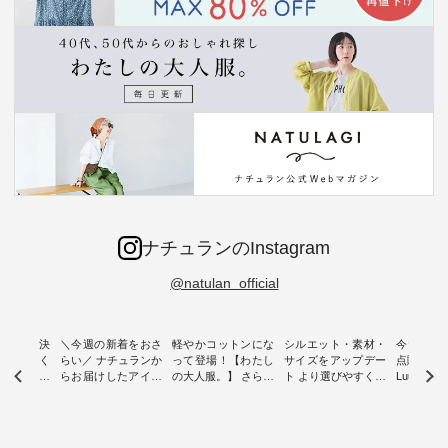
ナチュランのInstagram
@natulan_official
ー再入荷決
＼今週の新着をおさ
軽やかコットンにな
シルエット・素材・
今だけフ
-ire | よく
らい／ ナチュランか
って登場！【わたし
サイズをアップデー
点購入で1
ツ】予約販
らお届けしたアイテ
の大人服。】 さらり
ト より選びやすく【
Luuna m
ムから スタッフが気
と涼し気なシアーカ
D*g*y 】別注リブデ
用ノーカ
もに大きな
になるものをピック
ーディガン ・ 人気
ニムワンピース ・
ット ・ 身に纏うだ
だき、 一
アップ👆 ・ [ This
のシアーカーディガ
心地よく着られるデ
けでほっ
は早々に完
week's NEW
ンが軽くて、 お手入
イリーウェアが人気
地を大切に