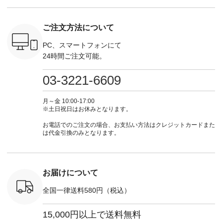
す♪ お見逃しなく！
てくださいね。
#lifewear #fashion
インワ
 お買
-------------------------
#lifewear #fashion
#natulan #今日のコ
¥18,70
真のタグを
---- 今週のご紹介ア
#natulan #今日のコ
ーデ #コーディネー
注文番号
ご注文方法について
たはプロフ
イテム ----------------
ーデ #コーディネー
ト #ファッション #
252W-22369 ] -
ール
------------- ＜1枚目
ト #ファッション #
ナチュラル #日々の
--------------
_official）
右・2枚目＞ ■ista-
ナチュラル #日々の
暮らし #暮らしを楽
お買い物
PC、スマートフォンにて
チュ
ire もっと選べるリ
暮らし #暮らしを楽
しむ #シンプルライ
グをタップ
24時間ご注文可能。
注文番号や
ネンのよくばりパン
しむ #シンプルライ
フ #シンプルコーデ
ロフ
検索してみ
ツ ¥9,900（税込） [
フ #シンプルコーデ
#大人女子 #ワンピ
（@natulan
さいね。
注文番号：IIR-262P-
#大人女子 #カーデ
ース #デニム #デニ
からどうぞ 「ナ
03-3221-6609
 #fashion
29223 ] ＜1枚目左・
ィガン #羽織り #シ
ムワンピ #別注 #夏
ラン」で 
n #今日のコ
3～4枚目＞ ■so コ
アーカーデ #コット
コーデ #D*g*y #ディ
商品名を
ーディネー
ットンリネンパナマ
ン #夏の羽織 #夏コ
ージーワイ #natulan
てくだ
月～金 10:00-17:00
ッション #
クロス 2wayTライ
ーデ #andyarn #アン
#ナチュラン
#lifewear
※土日祝日はお休みとなります。
 #日々の
ンブラウス
ドヤーン #オリジナ
#natulan_official.
#natula
暮らしを楽
¥7,590（税込） [ 注
ルブランド #natulan
ーデ #コ
お電話でのご注文の場合、お支払い方法はクレジットカードまた
ンプルライ
文番号：CSO-263T-
#ナチュラン
ト #ファ
は代金引換のみとなります。
プルコーデ
31348 ] コットンリ
#natulan_official.
ナチュラル
#パンツ #
ネンパナマクロス
暮らし #
ツ #よく
イージーテーパード
しむ #シ
 #テーパ
パンツ ¥7,590（税
フ #シン
 #限定カ
込） [ 注文番号：
#大人女子
お届けについて
荷 #15周
CSO-263P-31349 ]
マル #ブ
#夏コーデ
＜5～6枚目＞
ーマル #
全国一律送料580円（税込）
re #イスタイ
■&yarn ピンタック
#ワンピー
#natulan
ワンピース
葬祭 #Luu
ュラン
¥12,900（税込） [
ウナミウ 
15,000円以上で送料無料
ficial.
注文番号：MTO-
ルブランド #natu