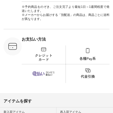
263W-29752 ] ＜7～
#ナチ
8枚目＞ ■UNPLE ボ
#natulan_of
※予約商品をのぞき、ご注文完了より最短1日～1週間程度で発
ールカーゴイージー
送いたします。
パンツ ¥11,550（税
※メーカーからお届けする「別配送」の商品は、商品ごとに送料
込） [ 注文番号：
が異なります。
UNL-254P-18377 ]
＜9枚目＞ ■Lintu
Laulu 立体フラワー
刺繍ブラウス
¥8,800（税込） [ 注
お支払い方法
文番号：YCC-263T-
30689 ] ---------------
-------------- ▶️商品詳
細やお買い物は写真
のタグをタップ また
はプロフィール
（@natulan_official）
から 「ナチュラン」
のサイトにアクセス
して 注文番号や商品
名を検索してみてく
ださいね。 #lifewear
#fashion #natulan #
今日のコーデ #コー
ディネート #ファッ
アイテムを探す
ション #ナチュラル
#ナチュラン #日々
の暮らし #暮らしを
新入荷アイテム
再入荷アイテム