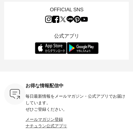
 15周年
ARRIVAL ] //
れも簡単なコットン
の 「D*g*y」 より、
ーマル服
くばりパン
2026/07/26 -
素材になりました。
毎年大人気のナチュ
ルブランド「
OFFICIAL SNS
2026/08/01 // ✨✨ナ
ほんのり透ける生地
ラン別注 リブデニム
miu 」か
き、 この
チュラン15周年記念
が、女性らしさを演
ワンピースが登場。
フォーマ
の再入荷が
✨✨ 8月より、
出し、 羽織るだけで
シルエットや素材を
トが仲間入り
。 今回
12,000円（税込）以
今年らしい装いに。
見直し、 さらに魅力
ピースと
10色のカ
上ご購入いただいた
レイヤードスタイル
的になったアイテム
を考え、 
公式アプリ
改めて詳し
お客様へ 人気イラス
が楽しめて、 季節の
を 詳しくご紹介いた
エット、
ます。 限
トレーター、よしい
変わり目に重宝する
します。 モデル身
丁寧に設計。 
を手に入れ
ちひろさん
アイテムです。 モデ
長：164cm / 着用サ
日を心地
だけのチャ
（@chocochop2）
ル身長：168cm -----
イズ：PLUS ---------
る一着に
ひこの機会
描き下ろし 【第2
------------------------
--------------------
た。 モデル身長：
なく！ ▼
弾】レモン柄コット
&yarn -----------------
D*g*y -----------------
164cm ----------------
荷したカラ
ンバッグをプレゼン
------------ ■コットン
------------ ■リブ使い
---------
色） ・コ
ト中です💓 8月にな
シアーVネックカー
デニムワンピース
miu --------
トマト ・
りました☀ 旅行や帰
ディガン ¥7,500（税
¥9,680（税込） ・ネ
--------- ■【慶弔両
モモ ・グ
省、レジャーなど楽
込） ・スモークブル
イビー ・ブラック [
用】ノー
ー ・スミ
しい予定を計画され
ー ・ブラック ・ネ
注文番号：DCO-
ーマルジ
お得な情報配信中
マメ ・レ
ている方も多いかと
イビー [ 注文番号：
264W-30707 ] -------
¥16,50
ルーベリー
思います🌿 今週は、
GRE-263T-30614 ] -
---------------------- ▶️
注文番号
毎日最新情報をメールマガジン・
公式アプリでお届け
----
暑さ本番のこれから
-------------------------
お買い物は写真のタ
262O-31095 
--------
にぴったりな 涼し気
--- ▶️ お買い物は写
グをタップ またはプ
弔両用】
しています。
-------------
なセットアップやワ
真のタグをタップ ま
ロフィール
ボタンフ
ぜひご登録ください。
っと
ンピース、ブラウス
たはプロフィール
（@natulan_official）
ース ¥18
ネンのよく
などが新登場！ そし
（@natulan_official）
からどうぞ 「ナチュ
込） [ 
メールマガジン登録
パンツ
て、大人気「よくば
からどうぞ 「ナチュ
ラン」で 注文番号や
KOA-252W
ナチュラン公式アプリ
込） [ 注
りパンツ」予約販売
ラン」で 注文番号や
商品名を検索してみ
■【慶弔
R-262P-
がスタートしていま
商品名を検索してみ
てくださいね。
な日のボ