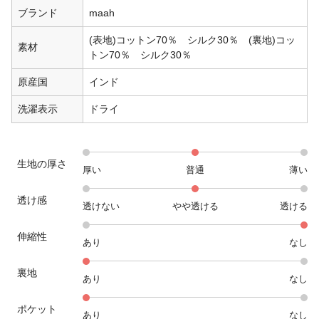
ブランド
maah
(表地)コットン70％ シルク30％ (裏地)コッ
素材
トン70％ シルク30％
原産国
インド
洗濯表示
ドライ
生地の厚さ
厚い
普通
薄い
透け感
透けない
やや透ける
透ける
伸縮性
あり
なし
裏地
あり
なし
ポケット
あり
なし