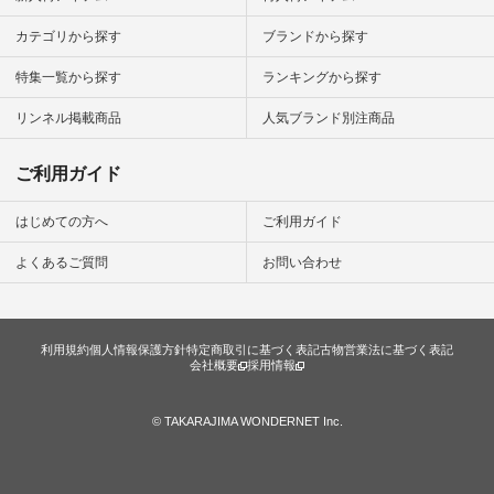
楽しむ #シンプルラ
イフ #シンプルコー
カテゴリから探す
ブランドから探す
デ #大人女子 #夏コ
ーデ #真夏コーデ #
特集一覧から探す
ランキングから探す
暑さ対策 #コーデ #
リネン
#natulan_official.
リンネル掲載商品
人気ブランド別注商品
ご利用ガイド
はじめての方へ
ご利用ガイド
よくあるご質問
お問い合わせ
利用規約
個人情報保護方針
特定商取引に基づく表記
古物営業法に基づく表記
会社概要
採用情報
© TAKARAJIMA WONDERNET Inc.