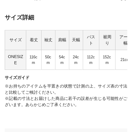
サイズ詳細
バス
裾周
アーム
サイズ
着丈
袖丈
肩幅
天幅
ト
り
幅
ONESIZ
116c
50c
54c
24c
112c
152c
21cm
E
m
m
m
m
m
m
サイズガイド
※お持ちのアイテムを平置きの状態で計測の上、サイズ表の寸法
と比較してご検討ください。
※記載の寸法とお届けした商品に若干の誤差が生じる可能性がご
ざいます。あらかじめご了承ください。