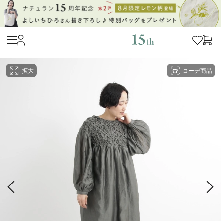
拡大
コーデ商品