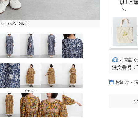
以上ご
ト。
8cm
/ ONESIZE
お電話で
注文番号：
お届け・
イエロー
こ