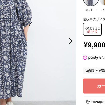
ネイビー
イ
選択中のサイ
ONESIZE
残り4点
¥9,90
なら
3点以上で送
カ
2026年