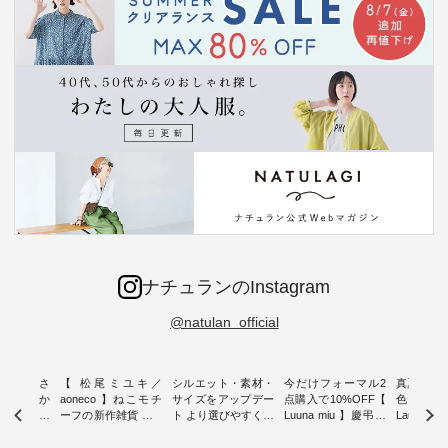
ナチュランのInstagram
@natulan_official
新着をおさ
【 松尾ミユキ／
シルエット・素材・
今だけフォーマル2
真夏から
チュランか
aoneco 】ねこモチ
サイズをアップデー
点購入で10%OFF【
色チェック
したアイテ
ーフの新作雑貨 ・ 8
ト より選びやすく【
Luuna miu 】慶弔両
Laulu
タッフが気
月8日の「世界猫の
D*g*y 】別注リブデ
用ノーカラージャケ
ェックギ
のをピック
日」を前に、 愛らし
ニムワンピース ・
ット ・ 身に纏うだ
ート ・ ゆったりと