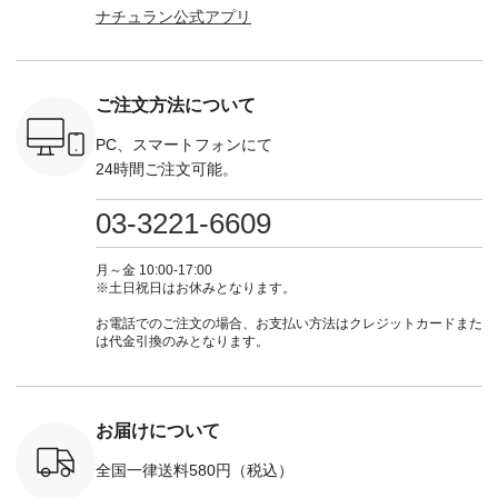
ナチュラン公式アプリ
」予約販売
Pumpkin ・Noisettes
商品名を検索してみ
■【慶弔両用】大切
からどうぞ 「ナ
トしていま
・Pepper ・Chloe [
てくださいね。
な日のボウタイAラ
ラン」で 
逃しなく！
注文番号：EMW-
#lifewear #fashion
インワンピース
商品名を
------------
262K-31378 ] --------
#natulan #今日のコ
¥18,700（税込） [
てくだ
---------------------
ーデ #コーディネー
注文番号：KOA-
#lifewear
ご注文方法について
----------
aoneco ---------------
ト #ファッション #
252W-22369 ] -------
#natula
枚目
-------------- ■がま口
ナチュラル #日々の
---------------------- ▶️
ーデ #コ
 ■ista-
ロングウォレット
暮らし #暮らしを楽
お買い物は写真のタ
ト #ファ
PC、スマートフォンにて
っと選べるリ
¥19,690（税込） ・
しむ #シンプルライ
グをタップ またはプ
ナチュラル
24時間ご注文可能。
くばりパン
グレージュ ・ブルー
フ #シンプルコーデ
ロフィール
暮らし #
0（税込） [
グリーン ・ミモザイ
#大人女子 #ワンピ
（@natulan_official）
しむ #シ
R-262P-
エロー ・シルエット
ース #デニム #デニ
からどうぞ 「ナチュ
フ #シン
03-3221-6609
ブルー [ 注文番号：
ムワンピ #別注 #夏
ラン」で 注文番号や
#大人女子
 ■so コ
NCO-262C-31607 ]
コーデ #D*g*y #ディ
商品名を検索してみ
ト #フレ
ネンパナマ
■がま口 ミニウォレ
ージーワイ #natulan
てくださいね。
#チェック
月～金 10:00-17:00
wayTライ
ット ¥9,790（税込）
#ナチュラン
#lifewear #fashion
タンチェッ
※土日祝日はお休みとなります。
ラウス
[ 注文番号：NCO-
#natulan_official.
#natulan #今日のコ
#夏コーデ 
税込） [ 注
242C-08057 ] ■ラテ
ーデ #コーディネー
Laulu 
お電話でのご注文の場合、お支払い方法はクレジットカードまた
O-263T-
ィストート
ト #ファッション #
ル #オリ
は代金引換のみとなります。
¥12,980（税込） [
ナチュラル #日々の
ンド #natulan #ナチ
マクロス
注文番号：NCO-
暮らし #暮らしを楽
ュ
テーパード
262B-31610 ] ■キー
しむ #シンプルライ
#natulan_of
,590（税
カバー ¥2,970（税
フ #シンプルコーデ
注文番号：
込） [ 注文番号：
#大人女子 #フォー
お届けについて
-31349 ]
NCO-222C-00150 ] -
マル #ブラックフォ
6枚目＞
-------------------------
ーマル #ジャケット
全国一律送料580円（税込）
 ピンタック
--- ▶️ お買い物は写
#ワンピース #冠婚
ピース
真のタグをタップ ま
葬祭 #Luunamiu #ル