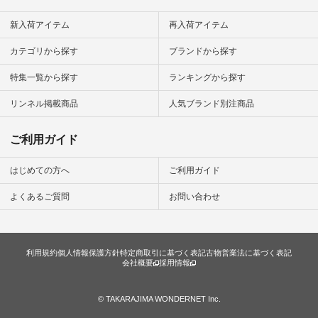
ン #日々
#暮らしを
新入荷アイテム
再入荷アイテム
シンプルラ
ンプルコー
カテゴリから探す
ブランドから探す
女子 #夏コ
夏コーデ #
特集一覧から探す
ランキングから探す
#コーデ #
ネン
ficial.
リンネル掲載商品
人気ブランド別注商品
ご利用ガイド
はじめての方へ
ご利用ガイド
よくあるご質問
お問い合わせ
利用規約
個人情報保護方針
特定商取引に基づく表記
古物営業法に基づく表記
会社概要
採用情報
© TAKARAJIMA WONDERNET Inc.