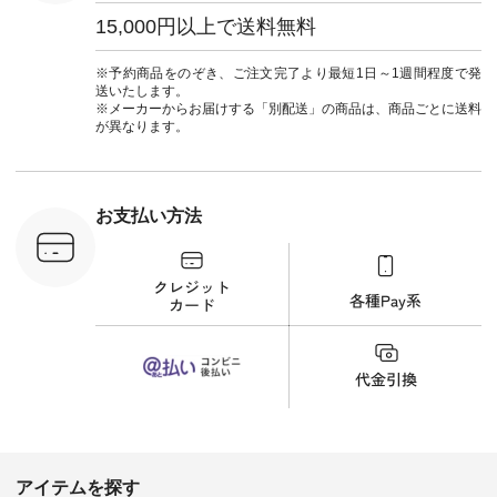
0（税込） [
たはプロフィール
ウナミウ #オリジナ
15,000円以上で送料無料
：MTO-
（@natulan_official）
ルブランド #natulan
] ＜7～
からどうぞ 「ナチュ
#ナチュラン
UNPLE ボ
ラン」で 注文番号や
#natulan_official.
※予約商品をのぞき、ご注文完了より最短1日～1週間程度で発
ゴイージー
商品名を検索してみ
送いたします。
1,550（税
てくださいね。
※メーカーからお届けする「別配送」の商品は、商品ごとに送料
注文番号：
#lifewear #fashion
が異なります。
-18377 ]
#natulan #今日のコ
■Lintu
ーデ #コーディネー
立体フラワー
ト #ファッション #
ラウス
ナチュラル #日々の
税込） [ 注
暮らし #暮らしを楽
お支払い方法
C-263T-
しむ #シンプルライ
フ #シンプルコーデ
商品詳
#大人女子 #猫 #猫グ
い物は写真
ッズ #世界猫の日 #
ップ また
バッグ #財布 #ポー
フィール
チ #マグカップ #猫
_official）
雑貨 #松尾ミユキ
チュラン」
#aoneco #アオネコ
にアクセス
#natulan #ナチュラ
番号や商品
ン #natulan_official.
してみてく
ar
#natulan #
デ #コー
 #ファッ
アイテムを探す
ナチュラル