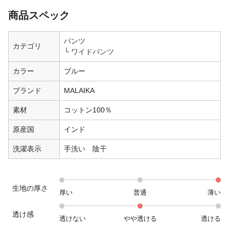
商品スペック
パンツ
カテゴリ
ワイドパンツ
カラー
ブルー
ブランド
MALAIKA
素材
コットン100％
原産国
インド
洗濯表示
手洗い 陰干
生地の厚さ
厚い
普通
薄い
透け感
透けない
やや透ける
透ける