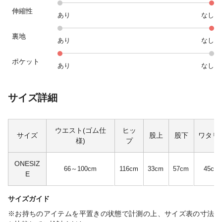
伸縮性
あり
なし
裏地
あり
なし
ポケット
あり
なし
サイズ詳細
ウエスト(ゴム仕
ヒッ
サイズ
股上
股下
ワタリ
様)
プ
ONESIZ
66～100cm
116cm
33cm
57cm
45cm
E
サイズガイド
※お持ちのアイテムを平置きの状態で計測の上、サイズ表の寸法