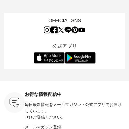
s
いネコモチーフのア
心地よく着られるデ
けでほっとする着心
した着心
s NEW
イテムを特集。 ナチ
イリーウェアが人気
地を大切にした フォ
日常着を
L ] //
ュランでも人気の
の 「D*g*y」 より、
ーマル服のオリジナ
ナチュラ
7/26 -
「m.m（松尾ミユ
毎年大人気のナチュ
ルブランド「 Luuna
ルブランド「
OFFICIAL SNS
/ ✨✨ナ
キ）」と
ラン別注 リブデニム
miu 」から、 新たに
Laulu 
5周年記念
「aoneco」から、
ワンピースが登場。
フォーマルジャケッ
をまたい
月より、
持っているだけで気
シルエットや素材を
トが仲間入り。 ワン
ェックス
円（税込）以
分が上がる バッグや
見直し、 さらに魅力
ピースとのバランス
登場。 真夏にうれし
いただいた
雑貨をご紹介しま
的になったアイテム
を考え、 丈感やシル
い涼やかさ
公式アプリ
人気イラス
す。 -------------------
を 詳しくご紹介いた
エット、着心地まで
先取りで
ー、よしい
---------- 松尾ミユキ
します。 モデル身
丁寧に設計。 特別な
いた色合
ろさん
-------------------------
長：164cm / 着用サ
日を心地よく過ごせ
えたアイテ
ochop2）
---- ■松尾ミユキ
イズ：PLUS ---------
る一着に仕上げまし
しくご紹
し 【第2
シアーバッグ
--------------------
た。 モデル身長：
モデル身長
ン柄コット
¥3,080（税込） ・
D*g*y -----------------
164cm ----------------
-------------
をプレゼン
Momo ・Leo ・
------------ ■リブ使い
------------- Luuna
---- Lintu L
にな
Maron ・Stella [ 注文
デニムワンピース
miu --------------------
-------------
 旅行や帰
番号：EMW-263B-
¥9,680（税込） ・ネ
--------- ■【慶弔両
タータン
ャーなど楽
31376 ] ■松尾ミユ
イビー ・ブラック [
用】ノーカラーフォ
ャザー
を計画され
キ キャットヘアク
注文番号：DCO-
ーマルジャケット
¥9,900
お得な情報配信中
も多いかと
リップ ¥1,320（税
264W-30707 ] -------
¥16,500（税込） [
ッド系 ・
は、
込） ・Noisettes ・
---------------------- ▶️
注文番号：KOA-
[ 注文番
毎日最新情報をメールマガジン・
公式アプリでお届け
のこれから
Pepper ・Chloe [ 注
お買い物は写真のタ
262O-31095 ] ■【慶
263S-27183 ] --
な 涼し気
文番号：EMW-
グをタップ またはプ
弔両用】大切な日の
-------------
しています。
アップやワ
262A-31375 ] ■松尾
ロフィール
ボタンフレアワンピ
お買い物
ぜひご登録ください。
、ブラウス
ミユキ キャットハ
（@natulan_official）
ース ¥18,700（税
グをタップ
！ そし
ンドルマグ ¥
からどうぞ 「ナチュ
込） [ 注文番号：
ロフ
メールマガジン登録
気「よくば
¥1,650（税込） ・
ラン」で 注文番号や
KOA-252W-22368 ]
（@natulan