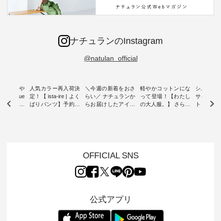
ナチュランのInstagram
@natulan_official
0％の涼や
人気カラー再入荷決
＼今週の新着をおさ
軽やかコットンにな
シルエッ
 blue
定！【 ista-ire | よく
らい／ ナチュランか
って登場！【わたし
サイズを
 】夏にぴった
ばりパンツ】予約販
らお届けしたアイテ
の大人服。】 さらり
ト より選
ックベスト
売開始 ・ 6月の販売
ムから スタッフが気
と涼し気なシアーカ
D*g*y 
開始とともに大きな
になるものをピック
ーディガン ・ 人気
ニムワン
 着心地の
反響をいただき、 一
アップ👆 ・ [ This
のシアーカーディガ
心地よく
切にした服
部カラーは早々に完
week's NEW
ンが軽くて、 お手入
イリーウ
行う 「
売となった 15周年
ARRIVAL ] //
れも簡単なコットン
の 「D*g*y」 より、
low 」から新
記念のよくばりパン
2026/08/02 -
素材になりました。
毎年大人
OFFICIAL SNS
トが届きま
ツ。 たくさんのご要
2026/08/08 // ✨✨ナ
ほんのり透ける生地
ラン別注 
望をいただき、 この
チュラン15周年記念
が、女性らしさを演
ワンピー
たい、 レ
たび待望の再入荷が
✨✨ 12,000円（税
出し、 羽織るだけで
シルエッ
が楽しめる
実現しました。 今回
込）以上ご購入いた
今年らしい装いに。
見直し、 
紹介いたし
再入荷する10色のカ
だいたお客様へ 人気
レイヤードスタイル
的になっ
公式アプリ
ラーを、 改めて詳し
イラストレーター、
が楽しめて、 季節の
を 詳しく
くご紹介します。 限
よしいちひろさん
変わり目に重宝する
します。 モデル
---- blue
定カラーを手に入れ
（@chocochop2）
アイテムです。 モデ
長：164cm / 