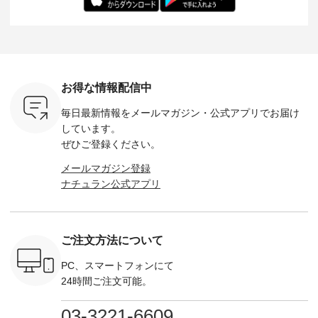
------------
られる今だけのチャ
描き下ろし 【第2
ル身長：168cm -----
イズ：PLUS -----
ンス、 ぜひこの機会
弾】レモン柄コット
------------------------
-------------
イドボタン
をお見逃しなく！ ▼
ンバッグをプレゼン
&yarn -----------------
D*g*y -----
2,650（税
今回再入荷したカラ
ト中です💓 そろそろ
------------ ■コットン
------------ ■リブ使い
ラック ・
ー（計10色） ・コ
お盆休みの方も多い
シアーVネックカー
デニムワ
[ 注文番
ーヒー ・トマト ・
のではないでしょう
ディガン ¥7,500（税
¥9,680
-264T-
セサミ ・モモ ・グ
か。 まだまだ暑さが
込） ・スモークブル
イビー ・
リーンティー ・スミ
続きそうですが 今週
ー ・ブラック ・ネ
注文番号
お得な情報配信中
 お買
レ ・クロマメ ・レ
の新作では、今すぐ
イビー [ 注文番号：
264W-30707 ] -
真のタグを
モン ・ブルーベリー
着られて初秋まで活
GRE-263T-30614 ] -
--------------
毎日最新情報をメールマガジン・
公式アプリでお届け
たはプロフ
・ラズベリー --------
躍する シアーカーデ
-------------------------
お買い物
ール
---------------------
ィガンやベスト、デ
--- ▶️ お買い物は写
グをタップ
しています。
_official）
ista-ire ----------------
ニムワンピースなど
真のタグをタップ ま
ロフ
ぜひご登録ください。
チュ
------------- ■もっと
が登場です！ スタイ
たはプロフィール
（@natulan
注文番号や
選べるリネンのよく
リスト山口
（@natulan_official）
からどうぞ 「ナ
メールマガジン登録
検索してみ
ばりパンツ
(@natulan_stylist_yama)
からどうぞ 「ナチュ
ラン」で 
ナチュラン公式アプリ
さいね。
¥9,900（税込） [ 注
からの 最新の撮影シ
ラン」で 注文番号や
商品名を
 #fashion
文番号：IIR-262P-
ョット📷では、ニッ
商品名を検索してみ
てくだ
n #今日のコ
29223 ] ---------------
トなどの秋アイテム
てくださいね。
#lifewear
ーディネー
-------------- ▶️ お買
も登場🫶 楽しみにお
#lifewear #fashion
#natula
ッション #
い物は写真のタグを
待ちくださいね。 --
#natulan #今日のコ
ーデ #コ
ご注文方法について
 #日々の
タップ またはプロフ
-------------------------
ーデ #コーディネー
ト #ファ
暮らしを楽
ィール
-- 今週のご紹介アイ
ト #ファッション #
ナチュラル
ンプルライ
（@natulan_official）
テム -------------------
ナチュラル #日々の
暮らし #
PC、スマートフォンにて
プルコーデ
からどうぞ 「ナチュ
---------- ＜1枚目
暮らし #暮らしを楽
しむ #シ
24時間ご注文可能。
#ベスト #
ラン」で 注文番号や
右・2～3枚目＞
しむ #シンプルライ
フ #シン
重ね着 #着
商品名を検索してみ
■&yarn コットンシ
フ #シンプルコーデ
#大人女子
ネック #夏
てくださいね。
アーVネックカーデ
#大人女子 #カーデ
ース #デ
03-3221-6609