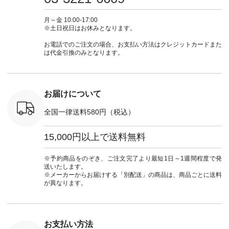
ewillow #
#lifewear #fashion
ィガン ¥7,500（税
ィガン #羽織り #シ
ムワンピ 
ウィロウ
#natulan #今日のコ
込） [ 注文番号：
アーカーデ #コット
コーデ #D*
n #ナチュラ
ーデ #コーディネー
GRE-263T-30614 ]
ン #夏の羽織 #夏コ
ージーワイ #natu
月～金 10:00-17:00
official.
ト #ファッション #
＜1枚目左・4～5枚
ーデ #andyarn #アン
#ナチ
※土日祝日はお休みとなります。
ナチュラル #日々の
目＞ ■Cassure
ドヤーン #オリジナ
#natulan_of
暮らし #暮らしを楽
2wayドットブラウ
ルブランド #natulan
お電話でのご注文の場合、お支払い方法はクレジットカードまた
しむ #シンプルライ
ス ¥11,990（税込）
#ナチュラン
は代金引換のみとなります。
フ #シンプルコーデ
[ 注文番号：SHG-
#natulan_official.
#大人女子 #パンツ #
263T-30580 ] ＜6～7
リネンパンツ #よく
枚目＞ ■D*g*y リブ
ばりパンツ #テーパ
使いデニムワンピー
ードパンツ #限定カ
ス ¥9,680（税込） [
お届けについて
ラー #再入荷 #15周
注文番号：DCO-
年記念 #夏コーデ
264W-30707 ] ＜8～
全国一律送料580円（税込）
#ista-ire #イスタイ
9枚目＞ ■blue willow
ーレ #別注 #natulan
リネンVネックサイ
#ナチュラン
ドボタンベスト
15,000円以上で送料無料
#natulan_official.
¥12,650（税込） [
注文番号：ISW-
264T-30716 ] --------
※予約商品をのぞき、ご注文完了より最短1日～1週間程度で発
--------------------- ▶️
送いたします。
商品詳細やお買い物
※メーカーからお届けする「別配送」の商品は、商品ごとに送料
は写真のタグをタッ
が異なります。
プ またはプロフィー
ル
（@natulan_official）
から 「ナチュラン」
のサイトにアクセス
お支払い方法