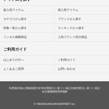
ール
（@natulan_official）
から 「ナチュラン」
新入荷アイテム
再入荷アイテム
のサイトにアクセス
して 注文番号や商品
カテゴリから探す
ブランドから探す
名を検索してみてく
ださいね。 #lifewear
特集一覧から探す
ランキングから探す
#fashion #natulan #
今日のコーデ #コー
ディネート #ファッ
リンネル掲載商品
人気ブランド別注商品
ション #ナチュラル
#ナチュラン #日々
の暮らし #暮らしを
ご利用ガイド
楽しむ #シンプルラ
イフ #シンプルコー
デ #大人女子 #スタ
はじめての方へ
ご利用ガイド
ッフ着用 #大人カジ
ュアル
よくあるご質問
お問い合わせ
#natulan_official.
利用規約
個人情報保護方針
特定商取引に基づく表記
古物営業法に基づく表記
会社概要
採用情報
© TAKARAJIMA WONDERNET Inc.