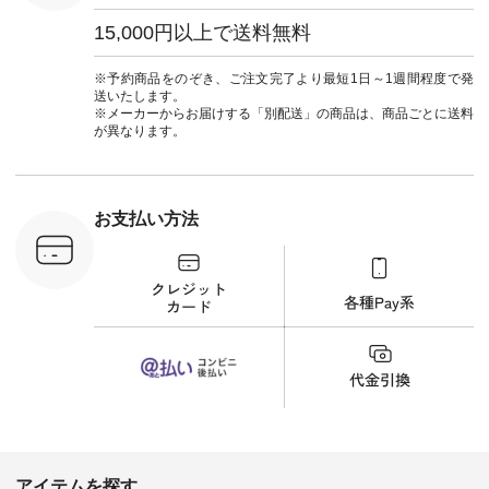
ロス #パマナ織り #
きます♪ ボトムスが
しむ #シ
セットアップ #涼コ
ちょっと暗い色味な
フ #シン
15,000円以上で送料無料
ーデ #夏コーデ #so
のでトップスは明る
#大人女子
#エスオー #natulan
い色を。 シンプルに
ットコーデ
#ナチュラン
なりすぎないよう
ーコーデ 
※予約商品をのぞき、ご注文完了より最短1日～1週間程度で発
#natulan_official.
に、 ビスチェを重ね
ト #サロ
送いたします。
てトレンド感をプラ
ツ #ボー
※メーカーからお届けする「別配送」の商品は、商品ごとに送料
スしました。 --------
#夏コーデ #
が異なります。
--------------------- ③
#アン
スタッフ：uruma /
#natula
身長160cm ▼スタッ
ン #natulan_
フコメント カジュア
ルなイメージでした
お支払い方法
が、 きれいめにもマ
ッチするという意外
な一面を発見できま
した！ 腰周りが気に
なってスカートをは
くことが多いのです
が、 これなら自然に
体型もカバーしてく
れるので スカート派
の方にもおすすめし
たい一本です。 -----
------------------------
▶️商品詳細やお買い
物は写真のタグをタ
ップ またはプロフィ
アイテムを探す