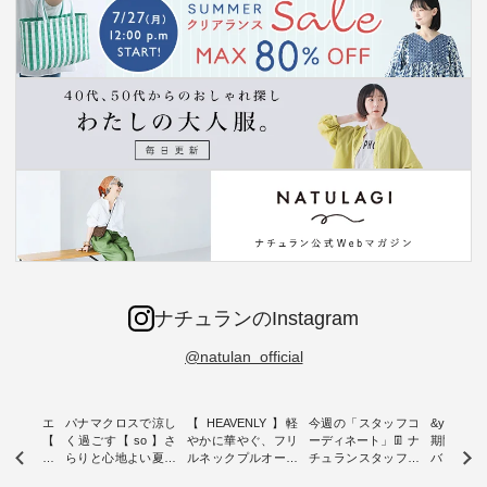
ナチュランのInstagram
@natulan_official
ーブシルエ
パナマクロスで涼し
【 HEAVENLY 】軽
今週の「スタッフコ
&yarn 9th
効いた【
く過ごす【 so 】さ
やかに華やぐ、フリ
ーディネート」👖 ナ
期間限定 
 】ボールカ
らりと心地よい夏コ
ルネックプルオーバ
チュランスタッフの
バー×サ
ジーパンツ
ーデ ・ 毎日の“とっ
ー ・ 天然素材を生
リアルなコーディネ
ット ・ ナチュラン