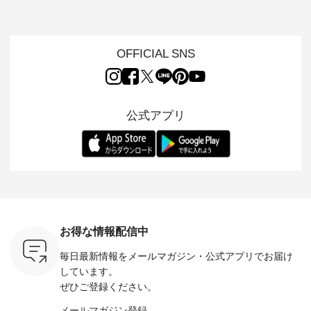
ても”になれる、 ス
かしたナチュラルス
ートをご紹介します
オリジナ
ルな服を提
タンダードな服を提
タイルで人気の
♪ 今回は、8/1に再入
「&yarn
NPLE 」
案する「so（エスオ
「HEAVENLY」か
荷し、 すでに残りわ
げさまで
やかなはき
ー）」。 今回は、独
ら、 新作プルオーバ
ずかとなっている大
えました。 「サ
れいなシル
特の凹凸と軽やかな
ーが届きました。 ほ
人気の ナチュラン
ットを着
OFFICIAL SNS
両立した、
風合いを持つ パナマ
んのり透け感のある
15周年記念アイテム
れど、 合
ーゴイージ
織で仕立てた、
涼やかな生地に、 ふ
「もっと選べるリネ
ナーが難
のご紹介。
2wayブラウスとイ
んわりとしたフリル
ンのよくばりパン
うお客様
るコットン
ージーテーパードパ
をあしらった襟元が
ツ」 をスタッフが着
えして、 
体的なフォ
ンツをご紹介しま
印象的。 シンプルな
用してみました🌿 身
ンサロペ
公式アプリ
、 カジュ
す。 コットンリネン
装いに、 さりげない
長ごとのサイズ感や
ダープル
らも大人ら
のさらりとした肌ざ
華やぎを添えてくれ
着用感など、 ぜひ参
セットでご
テムです。
わりで、 汗ばむ季節
る一枚です。 モデル
考にしてみてくださ
チュラル
：165cm
にも心地よく、 単品
身長：164cm --------
いね。 ＝＝＝＝＝＝
のサロペッ
------------
でもセットアップで
---------------------
＝＝＝＝＝
ルー・ピ
-----------
も楽しめる2つのア
HEAVENLY -----------
8/10（月）AM9:59ま
ックのプ
----- ■ボ
イテムです。 --------
------------------ ■チ
で🎫 ＼涼しいリネン
を組み合わ
ゴイージー
--------------------- so
ェックシャーリング
服ウィーク開催中⏰
6セット
1,550（税
-------------------------
フリルネックプルオ
／ 対象のリネン
す。 販売は8月10日
ーキ ・ブ
---- ■コットンリネ
ーバー ¥12,650（税
100％アイテムを合
までの期
ベージュ [
ンパナマクロス
込） ・ホワイト×ブ
計5,000円以上ご購
す。 ぜひ
お得な情報配信中
：UNL-
2wayTラインブラウ
ラック ・ネイビー
入いただくと 使える
覧ください。 
------
ス ¥7,590（税込）
・オフ [ 注文番号：
【送料無料】クーポ
身長：160c
毎日最新情報をメールマガジン・
公式アプリでお届け
-------- ▶️
・グレー ・タータン
DLW-263T-30714 ] --
ンをプレゼント中◎
-------------
は写真のタ
チェック ・ナチュラ
-------------------------
＝＝＝＝＝＝＝＝＝
---- &yarn 
しています。
 またはプ
ル ・チャコール [ 注
-- ▶️ お買い物は写真
＝＝ ▼今週の「スタ
---------------
ぜひご登録ください。
ィール
文番号：CSO-263T-
のタグをタップ また
ッフコーディネー
わず決ま
_official）
31348 ] ■コットンリ
はプロフィール
ト」着用アイテム ■
ーT×サロ
メールマガジン登録