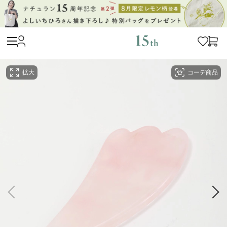
拡大
コーデ商品