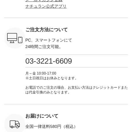
チュ
ネンパナマクロス
（@natulan_official）
もっと選べるリネン
ト ¥19,
ナチュラン公式アプリ
注文番号や
イージーテーパード
からどうぞ 「ナチュ
のよくばりパンツ
＜8月10日 
検索してみ
パンツ ¥7,590（税
ラン」で 注文番号や
¥9,900（税込） ・モ
で上記【1
さいね。
込） ・グレー ・タ
商品名を検索してみ
モ ・コーヒー ・ク
タイムセ
 #fashion
ータンチェック ・ナ
てくださいね。
ロマメ [ 注文番号：
・ブルー
n #今日のコ
チュラル ・チャコー
#lifewear #fashion
IIR-262P-29223 ] ----
ル ・ピン
ご注文方法について
ーディネー
ル [ 注文番号：
#natulan #今日のコ
-------------------------
ラル ・ブ
ッション #
CSO-263P-31349 ] -
ーデ #コーディネー
①スタッフ：koishi /
チュラル 
 #日々の
-------------------------
ト #ファッション #
身長155cm ▼スタッ
ブラック 
PC、スマートフォンにて
暮らしを楽
--- ▶️ お買い物は写
ナチュラル #日々の
フコメント 上ほどよ
ブラック 
24時間ご注文可能。
ンプルライ
真のタグをタップ ま
暮らし #暮らしを楽
い厚みのリネンで軽
×ブラック
プルコーデ
たはプロフィール
しむ #シンプルライ
いのに透けないのは
号：MTO
 #パンツ
（@natulan_official）
フ #シンプルコーデ
嬉しいです。 暑い夏
31965 ] ---------------
03-3221-6609
カーゴパン
からどうぞ 「ナチュ
#大人女子 #シャツ #
もこれだったら涼し
-------------- ▶️
ゴパンツコ
ラン」で 注文番号や
シャツコーデ #フリ
く過ごせますね♪ ピ
い物は写
夏コーデ
商品名を検索してみ
ルシャツ #チェック
ンク×ピンクの組み
タップ ま
月～金 10:00-17:00
 #アンプル
てくださいね。
シャツ #チェックシ
合わせにしたかった
ィ
※土日祝日はお休みとなります。
n #ナチュラ
#lifewear #fashion
ャツコーデ #夏コー
ので、 ピンクのボー
（@natulan
official.
#natulan #今日のコ
デ #HEAVENLY #ヘ
ダーをシアーブラウ
からどうぞ 「ナ
お電話でのご注文の場合、お支払い方法はクレジットカードまた
ーデ #コーディネー
ブンリー #natulan #
スのインナーに合わ
ラン」で 
は代金引換のみとなります。
ト #ファッション #
ナチュラン
せてみました。 -----
商品名を
ナチュラル #日々の
#natulan_official.
------------------------
てくだ
暮らし #暮らしを楽
②スタッフ：sk / 身
#lifewear
しむ #シンプルライ
長150cm ▼スタッフ
#natula
フ #シンプルコーデ
コメント ウエストが
ーデ #コ
お届けについて
#大人女子 #ブラウ
ゴムでしっかりと留
ト #ファ
ス #パンツ #コット
まっているので、 安
ナチュラル
全国一律送料580円（税込）
ンリネン #パマナク
心してはくことがで
暮らし #