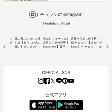
ナチュランのInstagram
@natulan_official
ミユキ／
夏の風にふわりと揺
今だけフォーマル2
真夏から楽しめる秋
【 HEAV
 】ねこモチ
れる【わたしの大人
点購入で10%OFF【
色チェック【Lintu
やかに華
雑貨 ・ 8
服。】 ピンタックワ
Luuna miu 】慶弔両
Laulu】タータンチ
ルネック
「世界猫の
ンピース ・ 軽やか
用ノーカラージャケ
ェックギャザースカ
ー ・ 天然素材を生
、 愛らし
なワンピーススタイ
ット ・ 身に纏うだ
ート ・ ゆったりと
かしたナ
チーフのア
ルを楽しめるのは、
けでほっとする着心
した着心地の大人の
タイル
。 ナチ
夏のおしゃれの醍醐
地を大切にした フォ
日常着を提案する、
「HEAV
も人気の
味。 今回ご紹介する
ーマル服のオリジナ
ナチュランオリジナ
ら、 新作
（松尾ミユ
のは 袖を通すだけで
ルブランド「 Luuna
ルブランド「 Lintu
ーが届きま
OFFICIAL SNS
」と
ちょっとひんやり、
miu 」から、 新たに
Laulu 」から、 季節
んのり透
co」から、
見た目にも涼し気な
フォーマルジャケッ
をまたいで穿けるチ
涼やかな生
るだけで気
ワンピース。 日常か
トが仲間入り。 ワン
ェックスカートが新
んわりと
 バッグや
ら夏休みのお出かけ
ピースとのバランス
登場。 真夏にうれし
をあしら
紹介しま
まで、 暑い夏にぴっ
を考え、 丈感やシル
い涼やかさと、 秋を
印象的。 
公式アプリ
たりの新作です。 モ
エット、着心地まで
先取りできる落ち着
装いに、 
-- 松尾ミユキ
デル身長：168cm --
丁寧に設計。 特別な
いた色合いを兼ね備
華やぎを
------------
-------------------------
日を心地よく過ごせ
えたアイテムを、 詳
る一枚です。 
-- &yarn --------------
る一着に仕上げまし
しくご紹介します。
身長：164cm ---
バッグ
--------------- ■ピン
た。 モデル身長：
モデル身長：164cm
-------------