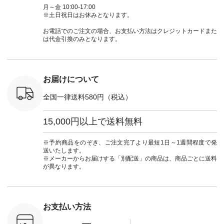
ミニウォレ
ーン #オリジナルブ
てくださいね。
#チェック柄 #ター
ルシャツ 
月～金 10:00-17:00
790（税込）
ランド #natulan #ナ
#lifewear #fashion
タンチェック #秋色
シャツ #
※土日祝日はお休みとなります。
号：NCO-
チュラン
#natulan #今日のコ
#夏コーデ #Lintu
ャツコーデ
] ■ラテ
#natulan_official.
ーデ #コーディネー
Laulu #リントゥラウ
デ #HEAV
お電話でのご注文の場合、お支払い方法はクレジットカードまた
トート
ト #ファッション #
ル #オリジナルブラ
ブンリー #natulan #
は代金引換のみとなります。
0（税込） [
ナチュラル #日々の
ンド #natulan #ナチ
ナチ
：NCO-
暮らし #暮らしを楽
ュラン
#natulan_of
] ■キー
しむ #シンプルライ
#natulan_official.
,970（税
フ #シンプルコーデ
注文番号：
#大人女子 #フォー
お届けについて
00150 ] -
マル #ブラックフォ
------------
ーマル #ジャケット
全国一律送料580円（税込）
#ワンピース #冠婚
タップ ま
葬祭 #Luunamiu #ル
フィール
ウナミウ #オリジナ
15,000円以上で送料無料
_official）
ルブランド #natulan
チュ
#ナチュラン
注文番号や
#natulan_official.
※予約商品をのぞき、ご注文完了より最短1日～1週間程度で発
検索してみ
送いたします。
さいね。
※メーカーからお届けする「別配送」の商品は、商品ごとに送料
 #fashion
が異なります。
n #今日のコ
ーディネー
ッション #
 #日々の
暮らしを楽
お支払い方法
ンプルライ
プルコーデ