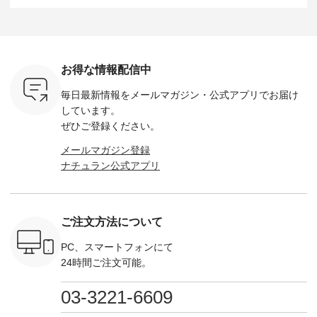
（税込） ・
タックワンピース
164cm ----------------
-------------------------
HEAVENLY -
・Leo ・
¥12,900（税込） ・
------------- Luuna
---- Lintu Laulu -------
-------------
ella [ 注文
ホワイト ・スモーク
miu --------------------
---------------------- ■
ェックシ
-263B-
ブルー ・ネイビー [
--------- ■【慶弔両
タータンチェックギ
フリルネ
注文番号：MTO-
用】ノーカラーフォ
ャザースカート
ーバー ¥1
ットヘアク
263W-29752 ] -------
ーマルジャケット
¥9,900（税込） ・レ
込） ・ホ
お得な情報配信中
,320（税
---------------------- ▶️
¥16,500（税込） [
ッド系 ・グリーン系
ラック 
settes ・
お買い物は写真のタ
注文番号：KOA-
[ 注文番号：MTO-
・オフ [
毎日最新情報をメールマガジン・
公式アプリでお届け
Chloe [ 注
グをタップ またはプ
262O-31095 ] ■【慶
263S-27183 ] --------
DLW-263T-3
EMW-
ロフィール
弔両用】大切な日の
--------------------- ▶️
-------------
しています。
] ■松尾
（@natulan_official）
ボタンフレアワンピ
お買い物は写真のタ
-- ▶️ お買い物は写真
ぜひご登録ください。
キャットハ
からどうぞ 「ナチュ
ース ¥18,700（税
グをタップ またはプ
のタグをタ
マグ ¥
ラン」で 注文番号や
込） [ 注文番号：
ロフィール
はプロ
メールマガジン登録
（税込） ・
商品名を検索してみ
KOA-252W-22368 ]
（@natulan_official）
（@natulan
ナチュラン公式アプリ
Noisettes
てくださいね。
■【慶弔両用】大切
からどうぞ 「ナチュ
からどうぞ 「ナ
・Chloe [
#lifewear #fashion
な日のボウタイAラ
ラン」で 注文番号や
ラン」で 
：EMW-
#natulan #今日のコ
インワンピース
商品名を検索してみ
商品名を
------
ーデ #コーディネー
¥18,700（税込） [
てくださいね。
てくだ
--------
ト #ファッション #
注文番号：KOA-
#lifewear #fashion
#lifewear
ご注文方法について
-----------
ナチュラル #日々の
252W-22369 ] -------
#natulan #今日のコ
#natula
がま口
暮らし #暮らしを楽
---------------------- ▶️
ーデ #コーディネー
ーデ #コ
ォレット
しむ #シンプルライ
お買い物は写真のタ
ト #ファッション #
ト #ファ
PC、スマートフォンにて
0（税込） ・
フ #シンプルコーデ
グをタップ またはプ
ナチュラル #日々の
ナチュラル
24時間ご注文可能。
 ・ブルー
#大人女子 #ワンピ
ロフィール
暮らし #暮らしを楽
暮らし #
・ミモザイ
ース #ピンタック #
（@natulan_official）
しむ #シンプルライ
しむ #シ
シルエット
涼やか素材 #夏ワン
からどうぞ 「ナチュ
フ #シンプルコーデ
フ #シン
03-3221-6609
 注文番号：
ピ #夏コーデ
ラン」で 注文番号や
#大人女子 #スカー
#大人女子 
-31607 ]
#andyarn #アンドヤ
商品名を検索してみ
ト #フレアスカート
シャツコー