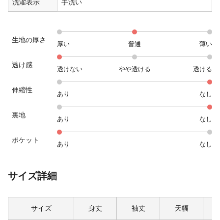
洗濯表示
手洗い
生地の厚さ
厚い
普通
薄い
透け感
透けない
やや透ける
透ける
伸縮性
あり
なし
裏地
あり
なし
ポケット
あり
なし
サイズ詳細
サイズ
身丈
袖丈
天幅