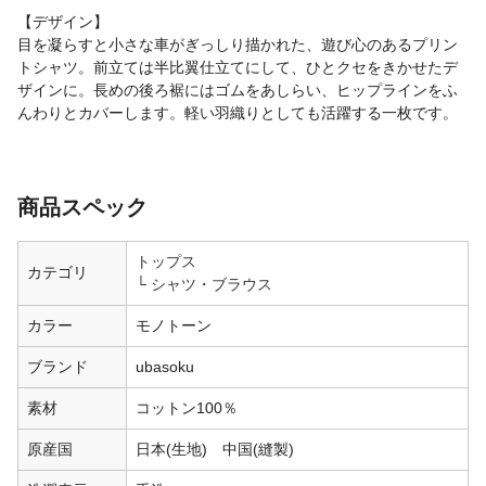
【デザイン】
目を凝らすと小さな車がぎっしり描かれた、遊び心のあるプリン
トシャツ。前立ては半比翼仕立てにして、ひとクセをきかせたデ
ザインに。長めの後ろ裾にはゴムをあしらい、ヒップラインをふ
んわりとカバーします。軽い羽織りとしても活躍する一枚です。
商品スペック
トップス
カテゴリ
シャツ・ブラウス
カラー
モノトーン
ブランド
ubasoku
素材
コットン100％
原産国
日本(生地) 中国(縫製)