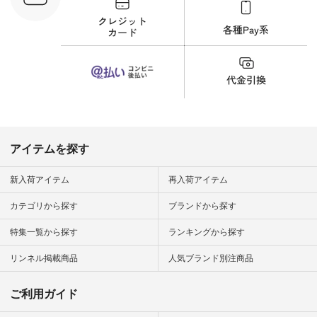
#猫 #猫グ
界猫の日 #
財布 #ポー
カップ #猫
松尾ミユキ
o #アオネコ
n #ナチュラ
official.
アイテムを探す
新入荷アイテム
再入荷アイテム
カテゴリから探す
ブランドから探す
特集一覧から探す
ランキングから探す
リンネル掲載商品
人気ブランド別注商品
ご利用ガイド