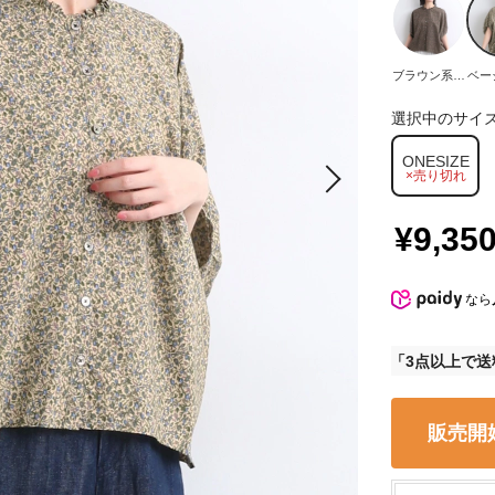
ブラウン系鳥
ベー
と実
選択中のサイ
ONESIZE
×売り切れ
¥9,35
なら
3点以上で送
販売開