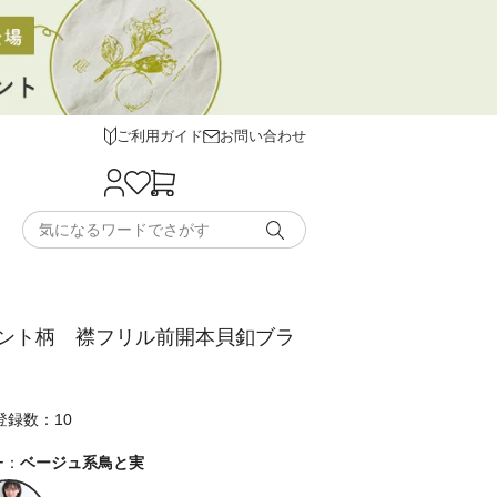
ご利用ガイド
お問い合わせ
ント柄 襟フリル前開本貝釦ブラ
登録数：10
ー：
ベージュ系鳥と実