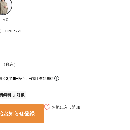
ジュ系鳥
と実
ズ：
ONESIZE
0
（税込）
月々3,116円
から。分割手数料無料
料無料
お気に入り追加
始お知らせ登録