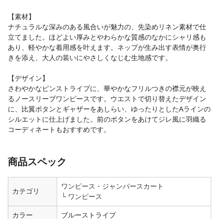
【素材】
ナチュラルな深みのある風合いが魅力の、先染めリネン素材で仕
立てました。ほどよい厚みとやわらかな質感のなかにシャリ感も
あり、軽やかな着用感を叶えます。ネップが生み出す表情が奥行
きを添え、大人の装いにやさしくなじむ生地感です。
【デザイン】
さわやかなピンストライプに、華やかなフリルつきの襟元が映え
るノースリーブワンピースです。ウエストで切り替えたデザイン
に、比翼ボタンとギャザーをあしらい、ゆったりとしたAラインの
シルエットに仕上げました。前のボタンをあけてジレ風に羽織る
コーディネートもおすすめです。
商品スペック
ワンピース・ジャンパースカート
カテゴリ
ワンピース
カラー
ブルーストライプ