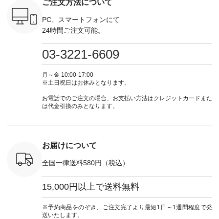
ご注文方法について
----------
aoneco ---------------
ト #ファッション #
252W-22369 ] -------
#natula
枚目
-------------- ■がま口
ナチュラル #日々の
---------------------- ▶️
ーデ #コ
 ■ista-
ロングウォレット
暮らし #暮らしを楽
お買い物は写真のタ
ト #ファ
PC、スマートフォンにて
っと選べるリ
¥19,690（税込） ・
しむ #シンプルライ
グをタップ またはプ
ナチュラル
24時間ご注文可能。
くばりパン
グレージュ ・ブルー
フ #シンプルコーデ
ロフィール
暮らし #
0（税込） [
グリーン ・ミモザイ
#大人女子 #ワンピ
（@natulan_official）
しむ #シ
R-262P-
エロー ・シルエット
ース #デニム #デニ
からどうぞ 「ナチュ
フ #シン
03-3221-6609
ブルー [ 注文番号：
ムワンピ #別注 #夏
ラン」で 注文番号や
#大人女子
 ■so コ
NCO-262C-31607 ]
コーデ #D*g*y #ディ
商品名を検索してみ
ト #フレ
ネンパナマ
■がま口 ミニウォレ
ージーワイ #natulan
てくださいね。
#チェック
月～金 10:00-17:00
wayTライ
ット ¥9,790（税込）
#ナチュラン
#lifewear #fashion
タンチェッ
※土日祝日はお休みとなります。
ラウス
[ 注文番号：NCO-
#natulan_official.
#natulan #今日のコ
#夏コーデ 
税込） [ 注
242C-08057 ] ■ラテ
ーデ #コーディネー
Laulu 
お電話でのご注文の場合、お支払い方法はクレジットカードまた
O-263T-
ィストート
ト #ファッション #
ル #オリ
は代金引換のみとなります。
¥12,980（税込） [
ナチュラル #日々の
ンド #natulan #ナチ
マクロス
注文番号：NCO-
暮らし #暮らしを楽
ュ
テーパード
262B-31610 ] ■キー
しむ #シンプルライ
#natulan_of
,590（税
カバー ¥2,970（税
フ #シンプルコーデ
注文番号：
込） [ 注文番号：
#大人女子 #フォー
お届けについて
-31349 ]
NCO-222C-00150 ] -
マル #ブラックフォ
6枚目＞
-------------------------
ーマル #ジャケット
全国一律送料580円（税込）
 ピンタック
--- ▶️ お買い物は写
#ワンピース #冠婚
ピース
真のタグをタップ ま
葬祭 #Luunamiu #ル
0（税込） [
たはプロフィール
ウナミウ #オリジナ
15,000円以上で送料無料
：MTO-
（@natulan_official）
ルブランド #natulan
] ＜7～
からどうぞ 「ナチュ
#ナチュラン
UNPLE ボ
ラン」で 注文番号や
#natulan_official.
※予約商品をのぞき、ご注文完了より最短1日～1週間程度で発
ゴイージー
商品名を検索してみ
送いたします。