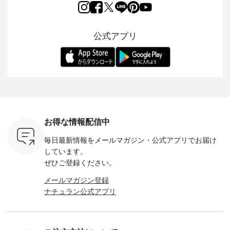
5周年記念
「aoneco」から、
ワンピースが登場。
フォーマルジャケッ
をまたい
月より、
持っているだけで気
シルエットや素材を
トが仲間入り。 ワン
ェックス
円（税込）以
分が上がる バッグや
見直し、 さらに魅力
ピースとのバランス
登場。 真夏にうれし
いただいた
雑貨をご紹介しま
的になったアイテム
を考え、 丈感やシル
い涼やかさ
公式アプリ
人気イラス
す。 -------------------
を 詳しくご紹介いた
エット、着心地まで
先取りで
ー、よしい
---------- 松尾ミユキ
します。 モデル身
丁寧に設計。 特別な
いた色合
ろさん
-------------------------
長：164cm / 着用サ
日を心地よく過ごせ
えたアイテ
ochop2）
---- ■松尾ミユキ
イズ：PLUS ---------
る一着に仕上げまし
しくご紹
し 【第2
シアーバッグ
--------------------
た。 モデル身長：
モデル身長
ン柄コット
¥3,080（税込） ・
D*g*y -----------------
164cm ----------------
-------------
をプレゼン
Momo ・Leo ・
------------ ■リブ使い
------------- Luuna
---- Lintu L
にな
Maron ・Stella [ 注文
デニムワンピース
miu --------------------
-------------
 旅行や帰
番号：EMW-263B-
¥9,680（税込） ・ネ
--------- ■【慶弔両
タータン
ャーなど楽
31376 ] ■松尾ミユ
イビー ・ブラック [
用】ノーカラーフォ
ャザー
を計画され
キ キャットヘアク
注文番号：DCO-
ーマルジャケット
¥9,900
お得な情報配信中
も多いかと
リップ ¥1,320（税
264W-30707 ] -------
¥16,500（税込） [
ッド系 ・
は、
込） ・Noisettes ・
---------------------- ▶️
注文番号：KOA-
[ 注文番
毎日最新情報をメールマガジン・
公式アプリでお届け
のこれから
Pepper ・Chloe [ 注
お買い物は写真のタ
262O-31095 ] ■【慶
263S-27183 ] --
な 涼し気
文番号：EMW-
グをタップ またはプ
弔両用】大切な日の
-------------
しています。
アップやワ
262A-31375 ] ■松尾
ロフィール
ボタンフレアワンピ
お買い物
ぜひご登録ください。
、ブラウス
ミユキ キャットハ
（@natulan_official）
ース ¥18,700（税
グをタップ
！ そし
ンドルマグ ¥
からどうぞ 「ナチュ
込） [ 注文番号：
ロフ
メールマガジン登録
気「よくば
¥1,650（税込） ・
ラン」で 注文番号や
KOA-252W-22368 ]
（@natulan
ナチュラン公式アプリ
」予約販売
Pumpkin ・Noisettes
商品名を検索してみ
■【慶弔両用】大切
からどうぞ 「ナ
トしていま
・Pepper ・Chloe [
てくださいね。
な日のボウタイAラ
ラン」で 
逃しなく！
注文番号：EMW-
#lifewear #fashion
インワンピース
商品名を
------------
262K-31378 ] --------
#natulan #今日のコ
¥18,700（税込） [
てくだ
---------------------
ーデ #コーディネー
注文番号：KOA-
#lifewear