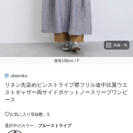
画像一覧
身長158cm
/ F
ubasoku
リネン先染めピンストライプ襟フリル途中比翼ウエ
ストギャザー両サイドポケットノースリーブワンピ
ース
お気に入り登録数：5
選択中のカラー：
ブルーストライプ