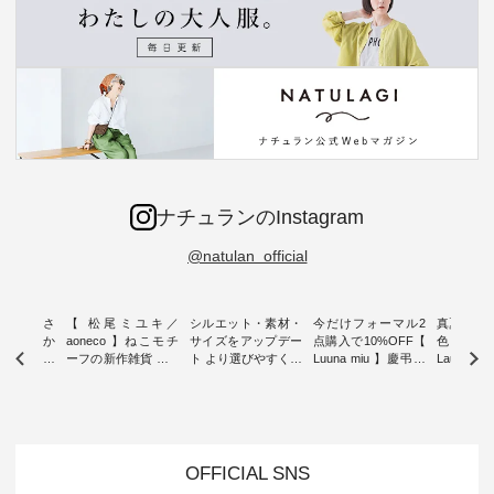
ナチュランのInstagram
@natulan_official
新着をおさ
【 松尾ミユキ／
シルエット・素材・
今だけフォーマル2
真夏から
チュランか
aoneco 】ねこモチ
サイズをアップデー
点購入で10%OFF【
色チェック
したアイテ
ーフの新作雑貨 ・ 8
ト より選びやすく【
Luuna miu 】慶弔両
Laulu
タッフが気
月8日の「世界猫の
D*g*y 】別注リブデ
用ノーカラージャケ
ェックギ
のをピック
日」を前に、 愛らし
ニムワンピース ・
ット ・ 身に纏うだ
ート ・ ゆったりと
s
いネコモチーフのア
心地よく着られるデ
けでほっとする着心
した着心
s NEW
イテムを特集。 ナチ
イリーウェアが人気
地を大切にした フォ
日常着を
L ] //
ュランでも人気の
の 「D*g*y」 より、
ーマル服のオリジナ
ナチュラ
7/26 -
「m.m（松尾ミユ
毎年大人気のナチュ
ルブランド「 Luuna
ルブランド「
OFFICIAL SNS
/ ✨✨ナ
キ）」と
ラン別注 リブデニム
miu 」から、 新たに
Laulu 