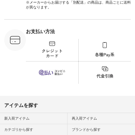
1,550（税
てくださいね。
※メーカーからお届けする「別配送」の商品は、商品ごとに送料
注文番号：
#lifewear #fashion
が異なります。
-18377 ]
#natulan #今日のコ
■Lintu
ーデ #コーディネー
立体フラワー
ト #ファッション #
ラウス
ナチュラル #日々の
税込） [ 注
暮らし #暮らしを楽
お支払い方法
C-263T-
しむ #シンプルライ
フ #シンプルコーデ
商品詳
#大人女子 #猫 #猫グ
い物は写真
ッズ #世界猫の日 #
ップ また
バッグ #財布 #ポー
フィール
チ #マグカップ #猫
_official）
雑貨 #松尾ミユキ
チュラン」
#aoneco #アオネコ
にアクセス
#natulan #ナチュラ
番号や商品
ン #natulan_official.
してみてく
ar
#natulan #
デ #コー
 #ファッ
アイテムを探す
ナチュラル
ン #日々
#暮らしを
新入荷アイテム
再入荷アイテム
シンプルラ
ンプルコー
カテゴリから探す
ブランドから探す
女子 #夏コ